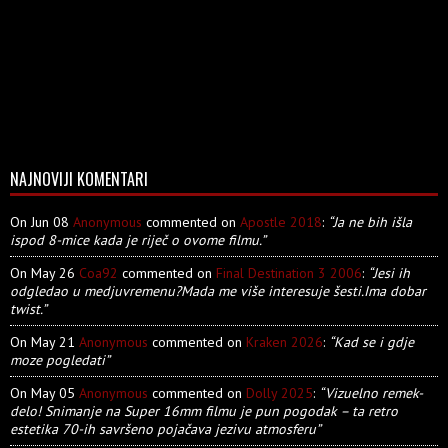
NAJNOVIJI KOMENTARI
On Jun 08
Anonymous
commented on
Apostle 2018
:
“Ja ne bih išla
ispod 8-mice kada je riječ o ovome filmu.”
On May 26
Coa92
commented on
Final Destination 3 2006
:
“Jesi ih
odgledao u medjuvremenu?Mada me više interesuje šesti.Ima dobar
twist.”
On May 21
Anonymous
commented on
Kraken 2026
:
“Kad se i gdje
moze pogledati”
On May 05
Anonymous
commented on
Dolly 2025
:
“Vizuelno remek-
delo! Snimanje na Super 16mm filmu je pun pogodak – ta retro
estetika 70-ih savršeno pojačava jezivu atmosferu”