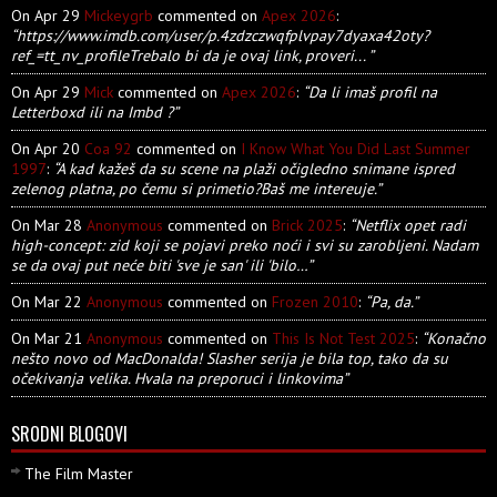
On Apr 29
Mickeygrb
commented on
Apex 2026
:
“https://www.imdb.com/user/p.4zdzczwqfplvpay7dyaxa42oty?
ref_=tt_nv_profileTrebalo bi da je ovaj link, proveri... ”
On Apr 29
Mick
commented on
Apex 2026
:
“Da li imaš profil na
Letterboxd ili na Imbd ?”
On Apr 20
Coa 92
commented on
I Know What You Did Last Summer
1997
:
“A kad kažeš da su scene na plaži očigledno snimane ispred
zelenog platna, po čemu si primetio?Baš me intereuje.”
On Mar 28
Anonymous
commented on
Brick 2025
:
“Netflix opet radi
high-concept: zid koji se pojavi preko noći i svi su zarobljeni. Nadam
se da ovaj put neće biti 'sve je san' ili 'bilo…”
On Mar 22
Anonymous
commented on
Frozen 2010
:
“Pa, da.”
On Mar 21
Anonymous
commented on
This Is Not Test 2025
:
“Konačno
nešto novo od MacDonalda! Slasher serija je bila top, tako da su
očekivanja velika. Hvala na preporuci i linkovima”
SRODNI BLOGOVI
The Film Master