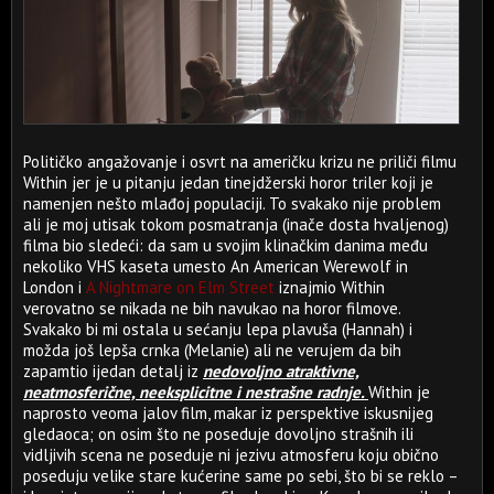
Političko angažovanje i osvrt na američku krizu ne priliči filmu
Within jer je u pitanju jedan tinejdžerski horor triler koji je
namenjen nešto mlađoj populaciji. To svakako nije problem
ali je moj utisak tokom posmatranja (inače dosta hvaljenog)
filma bio sledeći: da sam u svojim klinačkim danima među
nekoliko VHS kaseta umesto An American Werewolf in
London i
A Nightmare on Elm Street
iznajmio Within
verovatno se nikada ne bih navukao na horor filmove.
Svakako bi mi ostala u sećanju lepa plavuša (Hannah) i
možda još lepša crnka (Melanie) ali ne verujem da bih
zapamtio ijedan detalj iz
nedovoljno atraktivne,
neatmosferične, neeksplicitne i nestrašne radnje.
Within je
naprosto veoma jalov film, makar iz perspektive iskusnijeg
gledaoca; on osim što ne poseduje dovoljno strašnih ili
vidljivih scena ne poseduje ni jezivu atmosferu koju obično
poseduju velike stare kućerine same po sebi, što bi se reklo –