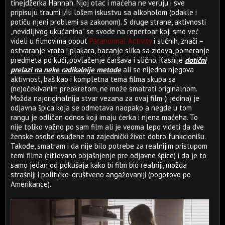
tinejdžerka Hannah. Njoj otac i maćeha ne veruju i sve
pripisuju traumi i/ili lošem iskustvu sa alkoholom (odakle i
potiču njeni problemi sa zakonom). S druge strane, aktivnosti
„nevidljivog ukućanina“ se svode na repertoar koji smo već
videli u filmovima poput
Paranormal Activity
i sličnih, znači –
ostvaranje vrata i plakara, bacanje slika sa zidova, pomeranje
predmeta po kući, povlačenje čaršava i slično. Kasnije
dotični
prelazi na neke radikalnije metode
ali se nijedna njegova
aktivnost, baš kao i kompletna tema filma skupa sa
(ne)očekivanim preokretom, ne može smatrati originalnom.
Možda najoriginalnija stvar vezana za ovaj film (i jedina) je
odjavna špica koja se odmotava naopako a negde u tom
rangu je odličan odnos koji imaju ćerka i njena maćeha. To
nije toliko važno po sam film ali je veoma lepo videti da dve
ženske osobe osuđene na zajednički život dobro funkcionišu.
Takođe, smatram i da nije bilo potrebe za realnijim pristupom
temi filma (titlovano objašnjenje pre odjavne špice) i da je to
samo jedan od pokušaja kako bi film bio realniji, možda
strašniji i političko-društveno angažovaniji (pogotovo po
Amerikance).