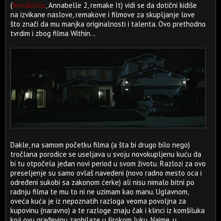
(
Annabelle
, Annabelle 2, remake It) vidi se da dotični kidiše
na izvikane naslove, remakove i filmove za skupljanje love
što znači da mu manjka originalnosti i talenta. Ovo prethodno
tvrdim i zbog filma Within...
Dakle, na samom početku filma (a šta bi drugo bilo nego)
tročlana porodice se useljava u svoju novokupljenu kuću da
bi tu otpočela jedan novi period u svom životu. Razlozi za ovo
preseljenje su samo ovlaš navedeni (novo radno mesto oca i
određeni sukobi sa zakonom ćerke) ali nisu nimalo bitni po
radnju filma te mu to ni ne uzimam kao manu. Uglavnom,
oveća kuća je iz nepoznatih razloga veoma povoljna za
kupovinu (naravno) a te razloge znaju čak i klinci iz komšiluka
koji ovu građevinu zaobilaze u širokom luku. Naime, u