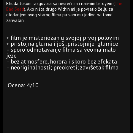
Rhoda tokom razgovora sa nesrećnim i naivnim Leroyem (
The
Bad Seed
). Ako ništa drugo Within mi je povratio želju za
gledanjem ovog starog filma pa sam mu jedino na tome
zahvalan.
+ film je misteriozan u svojoj prvoj polovini
+ pristojna gluma i još „pristojnije“ glumice
– sporo odmotavanje filma sa veoma malo
jeze
– bez atmosfere, horora i skoro bez efekata
– neoriginalnosti; preokreti; završetak filma
Ocena: 4/10