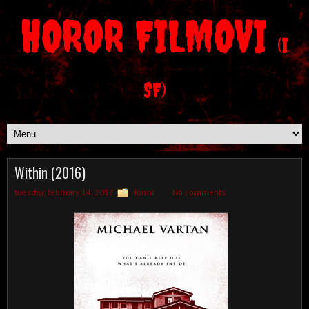
HOROR FILMOVI
(I
SF)
Within (2016)
tuesday, february 14, 2017
Horror
No comments