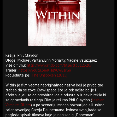
Režija: Phil Claydon
Uloge: Michael Vartan, Erin Moriarty, Nadine Velazquez
Više o filmu:
http://www.imdb.com/title/tt3612320/
Trailer:
https://youtu.be/KHg90WBsrGo
Pogledajte još:
The Unspoken (2015)
Within je film veoma neoriginalnog naziva koji je prvobitno
trebao da se zove Crawlspace, što je tek nešto bolje i
efektnije, ali se od prvobitne ideje odustalo iz nekih reklo bi
se opravdanih razloga. Film je režirao Phil Claydon (
Lesbian
Vampire Killers
) a po scenariju mnogo poznatijeg ali upitno
talentovanijeg Garyja Daubermana. Jednostavno, kada se
pogleda spisak filmova koje je napisao g. „Doberman“