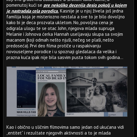
pomenutoj kući se
pre nekoliko decenija desio pokolj u kojem
je nastradala cela porodica.
Kasnije je u njoj živela još jedna
familija koja je misteriozno nestala a sve to je bilo dovoljno
kako bi je deca prozvala ukletom. No, povoljna cena je
odigrala ulogu te se otac John, njegova mlada supruga
Melanie i Johnova ćerka Hannah useljavaju skupa sa svojim
macanom (koji odmah nešto njuši, nečeg se plaši, nešto
predoseća). Prvi deo filma protiče u raspakivanju
novouseljene porodice i u spoznaji gledalaca da velika i
prazna kuća ipak nije bila sasvim pusta tokom svih godina...
Kao i obično u sličnim filmovima samo jedan od ukućana vidi
„entitet“ i rezultate njegovih aktivnosti a to je mlada