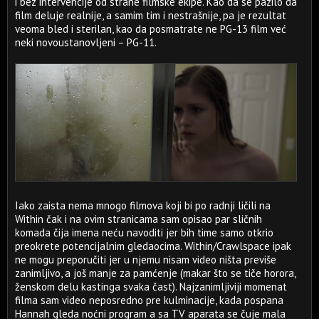
i bez intervencije od strane filmske ekipe. Kao da se pazilo da
film deluje realnije, a samim tim i nestrašnije, pa je rezultat
veoma bled i sterilan, kao da posmatrate ne PG-13 film već
neki novoustanovljeni – PG-11.
Iako zaista nema mnogo filmova koji bi po radnji ličili na
Within čak i na ovim stranicama sam opisao par sličnih
komada čija imena neću navoditi jer bih time samo otkrio
preokrete potencijalnim gledaocima. Within/Crawlspace ipak
ne mogu preporučiti jer u njemu nisam video ništa previše
zanimljivo, a još manje za pamćenje (makar što se tiče horora,
ženskom delu kastinga svaka čast). Najzanimljiviji momenat
filma sam video neposredno pre kulminacije, kada pospana
Hannah gleda noćni program a sa TV aparata se čuje mala