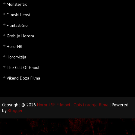
Monsterflix
Filmski Hitovi
Filmtastično
Groblje Horora
HororHR
Hororvizija
The Cult Of Ghoul
Vikend Doza Filma
Copyright ©
2026
Horor i SF Filmovi - Opis i radnja filma
| Powered
by
Blogger