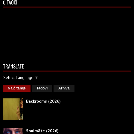
ČITAOCI
TRANSLATE
Select Language
▼
Najčitanije
Tagovi
Arhiva
Backrooms (2026)
Soulm8te (2026)