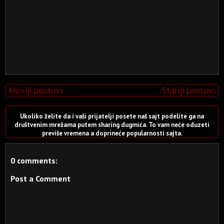
Noviji postovi
Stariji postovi
Ukoliko želite da i vaši prijatelji posete naš sajt podelite ga na
društvenim mrežama putem sharing dugmića. To vam neće oduzeti
previše vremena a doprineće popularnosti sajta.
0 comments:
Post a Comment