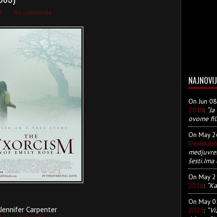
r
No comments
NAJNOVIJ
On Jun 0
2018
:
“Ja
ovome fil
On May 
Destinati
medjuvre
šesti.Ima 
On May 
2026
:
“Ka
On May 
 Jennifer Carpenter
2025
:
“Vi