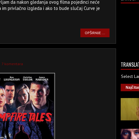
vljam da nakon gledanja ovog filma pojedinci neće
 im privlačno izgleda i ako to bude slučaj Curve je
OPŠIRNIJE ...
TRANSLA
7 komentara
Select L
Najčita