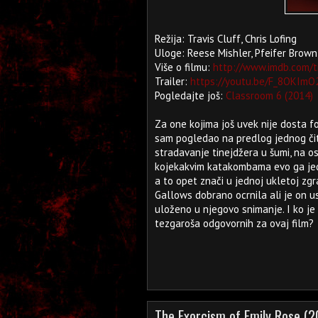
Režija: Travis Cluff, Chris Lofing
Uloge: Reese Mishler, Pfeifer Brow
Više o filmu:
http://www.imdb.com/t
Trailer:
https://youtu.be/F_8OKImO
Pogledajte još:
Classroom 6 (2014)
Za one kojima još uvek nije dosta 
sam pogledao na predlog jednog či
stradavanje tinejdžera u šumi, na ost
kojekakvim katakombama evo ga jeda
a to opet znači u jednoj ukletoj zgr
Gallows dobrano ocrnila ali je on 
uloženo u njegovo snimanje. I ko je s
tezgaroša odgovornih za ovaj film?
The Exorcism of Emily Rose (