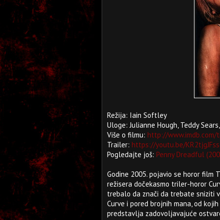
Režija: Iain Softley
Uloge: Julianne Hough, Teddy Sears
Više o filmu:
http://www.imdb.com/t
Trailer:
https://youtu.be/KR2tjgJFss
Pogledajte još:
Penny Dreadful (200
Godine 2005. pojavio se horor film 
režisera dočekasmo triler-horor Cur
trebalo da znači da trebate sniziti 
Curve i pored brojnih mana, od koj
predstavlja zadovoljavajuće ostvare