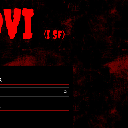
OVI
(I SF)
A
K