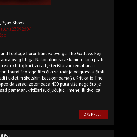
n, Ryan Shoos
itle/tt2309260/
2pc
found footage horor filmova evo ga The Gallows koji
taoca ovog bloga. Nakon drmusave kamere koja prati
rvu, ukletoj kući, zgradi, stecištu vanzemaljaca i
n found footage film čija se radnja odigrava u školi,
adi i ukletim školskim katakombama(?). Kritika je The
uspeo da zaradi zelembaća 400 puta više nego što je
ad pametan, kritičari (uključujući i mene) ili dvojica
OPŠIRNIJE ...
2005)