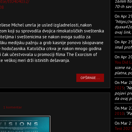
16mm film
itle/tt0404032/
70-ih sav
D8
On Apr 2
“https:/
iese Michel umrla je usled izgladnelosti, nakon
dyaxa42ot
m koji su sprovodila dvojica rimokatoličkih sveštenika
ovaj link, 
diteljima i sveštenicima se nakon ovoga sudilo za
On Apr 2
veliku medijsku pažnju a grob kasnije ponovo iskopavane
imaš prof
e hodočasnika. Katolička crkva je nakon mnogo godina
i čak učestvovala u promociji filma The Exorcism of
On Apr 2
e velikoj meri drži istinitih dešavanja.
You Did 
scene na 
platna, p
OPŠIRNIJE ...
On Mar 
2025
:
“Ne
pojavi pr
da ovaj pu
1 komentar
On Mar 
2010
:
“Pa
On Mar 
Test 202