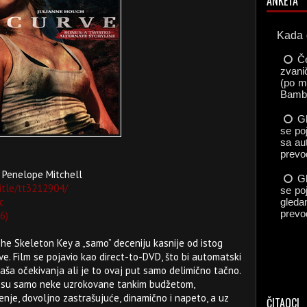
ANKETA
, Penelope Mitchell
itle/tt3212904/
c
6)
The Skeleton Key a „samo” deceniju kasnije od istog
ve. Film se pojavio kao direct-to-DVD, što bi automatski
vaša očekivanja ali je to ovaj put samo delimično tačno.
ih su samo neke uzrokovane tankim budžetom,
nje, dovoljno zastrašujuće, dinamično i napeto, a uz
ČITAOCI