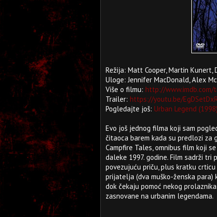
Režija: Matt Cooper, Martin Kunert,
Uloge: Jennifer MacDonald, Alex Mc
Više o filmu:
http://www.imdb.com/t
Trailer:
https://youtu.be/EgDSetDx
Pogledajte još:
Urban Legend (1998
Evo još jednog filma koji sam pogle
čitaoca barem kada su predlozi za g
Campfire Tales, omnibus film koji s
daleke 1997. godine. Film sadrži tri 
povezujuću priču, plus kratku crticu
prijatelja (dva muško-ženska para) 
dok čekaju pomoć nekog prolaznika il
zasnovane na urbanim legendama.