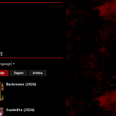
TE
anguage
▼
nije
Tagovi
Arhiva
Backrooms (2026)
Soulm8te (2026)