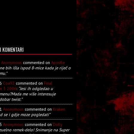
I KOMENTARI
8
Anonymous
commented on
Apostle
 ne bih išla ispod 8-mice kada je riječ o
mu.”
26
Coa92
commented on
Final
on 3 2006
:
“Jesi ih odgledao u
menu?Mada me više interesuje
dobar twist.”
21
Anonymous
commented on
Kraken
d se i gdje moze pogledati”
05
Anonymous
commented on
Dolly
zuelno remek-delo! Snimanje na Super