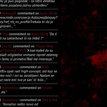
u je pun pogodak – ta retro estetika
ršeno pojačava jezivu atmosferu”
9
Mickeygrb
commented on
Apex 2026
:
/www.imdb.com/user/p.4zdzczwqfplvpay7
y?ref_=tt_nv_profileTrebalo bi da je
proveri... ”
9
Mick
commented on
Apex 2026
:
“Da li
il na Letterboxd ili na Imbd ?”
0
Coa 92
commented on
I Know What
Last Summer 1997
:
“A kad kažeš da su
plaži očigledno snimane ispred zelenog
o čemu si primetio?Baš me intereuje.”
28
Anonymous
commented on
Brick
tflix opet radi high-concept: zid koji se
eko noći i svi su zarobljeni. Nadam se
t neće biti 'sve je san' ili 'bilo…”
22
Anonymous
commented on
Frozen
, da.”
21
Anonymous
commented on
This Is Not
5
:
“Konačno nešto novo od