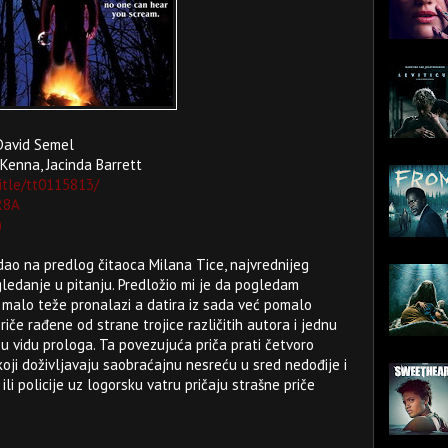
 David Semel
Kenna, Jacinda Barrett
itle/tt0115813/
R8A
)
dao na predlog čitaoca Milana Tice, najvrednijeg
ledanje u pitanju. Predložio mi je da pogledam
e malo teže pronalazi a datira iz sada već pomalo
priče rađene od strane trojice različitih autora i jednu
 u vidu prologa. Ta povezujuća priča prati četvoro
koji doživljavaju saobraćajnu nesreću u sred nedođije i
i policije uz logorsku vatru pričaju strašne priče