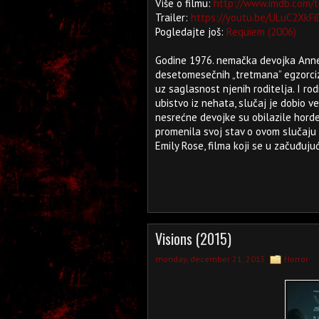
Više o filmu:
http://www.imdb.com/t
Trailer:
https://youtu.be/ULuC2XkFi
Pogledajte još:
Requiem (2006)
Godine 1976. nemačka devojka Annel
desetomesečnih „tretmana” egzorcizo
uz saglasnost njenih roditelja. I ro
ubistvo iz nehata, slučaj je dobio 
nesrećne devojke su obilazile hord
promenila svoj stav o ovom slučaju 
Emily Rose, filma koji se u začuđujuć
Visions (2015)
monday, december 21, 2015
Horror