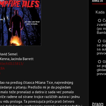
ANKETA
 David Semel
Kenna, Jacinda Barrett
itle/tt0115813/
R8A
)
dao na predlog čitaoca Milana Tice, najvrednijeg
ledanje u pitanju. Predložio mi je da pogledam
e malo teže pronalazi a datira iz sada već pomalo
priče rađene od strane trojice različitih autora i jednu
 u vidu prologa. Ta povezujuća priča prati četvoro
ČITAOCI