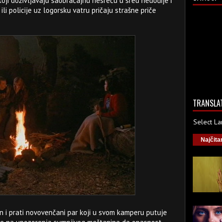
koji doživljavaju saobraćajnu nesreću u sred nedođije i
i policije uz logorsku vatru pričaju strašne priče
TRANSLA
Select L
Najčita
n i prati novovenčani par koji u svom kamperu putuje