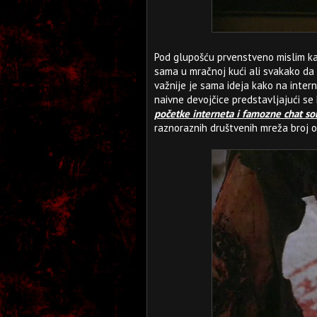
Pod glupošću prvenstveno mislim ka
sama u mračnoj kući ali svakako da 
važnije je sama ideja kako na intern
naivne devojčice predstavljajući se 
početke interneta i famozne chat so
raznoraznih društvenih mreža broj 