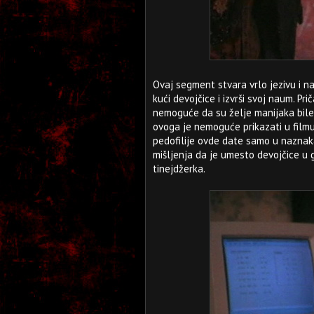
Ovaj segment stvara vrlo jezivu i n
kući devojčice i izvrši svoj naum. Prič
nemoguće da su želje manijaka bile 
ovoga je nemoguće prikazati u filmu
pedofilije ovde date samo u nazna
mišljenja da je umesto devojčice u 
tinejdžerka.