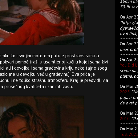
16mm film
70-ih sav
On Apr 2
“https:/
dyaxa42ot
ovaj link, 
On Apr 2
imaš prof
momku koji svojim motorom putuje prostranstvima a
On Apr 2
pokvari pomoć traži u usamljenoj kući u kojoj sama živi
You Did 
i ali i devojka i sama građevina kriju neke tajne zbog
scene na 
lazio (ne u devojku, već u građevinu). Ova priča je
platna, p
udnu i ne toliko strašnu atmosferu. Kraj je predvidljiv a
On Mar 
a prosečnog kvaliteta i zanimljivosti.
2025
:
“Ne
pojavi pr
da ovaj pu
On Mar 
2010
:
“Pa
On Mar 
Test 202