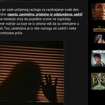
u jer osim usiljenog razloga za razdvajanje svaki deo
oljno
napeta, zanimljiva, pristojno je odglumljena, sadrži
a medalje stoji da pojedine scene ne izgledaju
ene vožnje za koje se iz aviona vidi da su snimljene u
k Too, zanimljiva je iz više razloga ali sadrži i neke
prethodne priče.