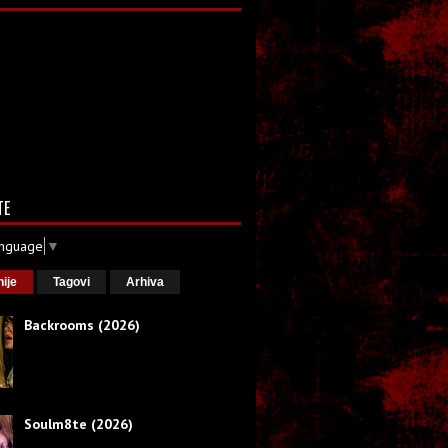
TE
anguage
▼
nije
Tagovi
Arhiva
Backrooms (2026)
Soulm8te (2026)