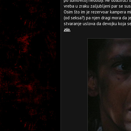
po šumovitoj nedođiji. Ne obaziruć
vreba u zraku zaljubljeni par se su
Osim što im je rezervoar kampera m
(od seksa?) pa njen dragi mora da j
stvaranje uslova da devojku koja 
zlo.