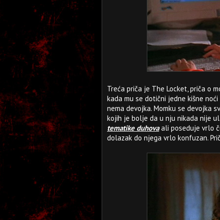
Treća priča je The Locket, priča o 
kada mu se dotični jedne kišne noći 
nema devojka. Momku se devojka svid
kojih je bolje da u nju nikada nije u
tematike duhova
ali poseduje vrlo č
dolazak do njega vrlo konfuzan. Prič