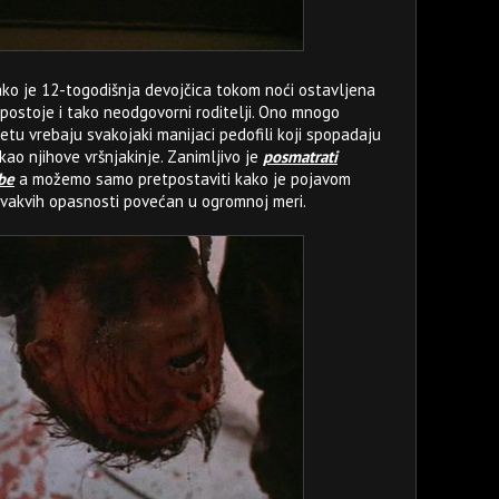
ko je 12-togodišnja devojčica tokom noći ostavljena
postoje i tako neodgovorni roditelji. Ono mnogo
etu vrebaju svakojaki manijaci pedofili koji spopadaju
kao njihove vršnjakinje. Zanimljivo je
posmatrati
be
a možemo samo pretpostaviti kako je pojavom
ovakvih opasnosti povećan u ogromnoj meri.