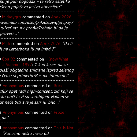
u je pun pogodak – ta retro estetika
ršeno pojačava jezivu atmosferu”
9
Mickeygrb
commented on
Apex 2026
:
/www.imdb.com/user/p.4zdzczwqfplvpay7
y?ref_=tt_nv_profileTrebalo bi da je
proveri... ”
9
Mick
commented on
Apex 2026
:
“Da li
il na Letterboxd ili na Imbd ?”
0
Coa 92
commented on
I Know What
Last Summer 1997
:
“A kad kažeš da su
plaži očigledno snimane ispred zelenog
o čemu si primetio?Baš me intereuje.”
28
Anonymous
commented on
Brick
tflix opet radi high-concept: zid koji se
eko noći i svi su zarobljeni. Nadam se
t neće biti 'sve je san' ili 'bilo…”
22
Anonymous
commented on
Frozen
, da.”
21
Anonymous
commented on
This Is Not
5
:
“Konačno nešto novo od