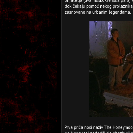
prijatelja (dva muško-ženska para) 
dok čekaju pomoć nekog prolaznika il
zasnovane na urbanim legendama.
Prva priča nosi naziv The Honeymoo