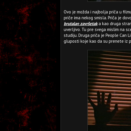
Ovo je možda i najbolja priča u film
priče ima nekog smisla. Priča je dov
brutalan završetak
a kao druga stran
uverljivo. Tu pre svega mislim na sc
studiju. Druga priča je People Can Lic
gluposti koje kao da su prenete iz 