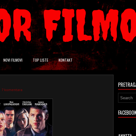
OR FILM
NOVI FILMOVI
TOP LISTE
KONTAKT
PRETRAG
7 komentara
FACEBOO