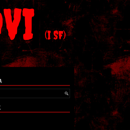
OVI
(I SF)
A
K