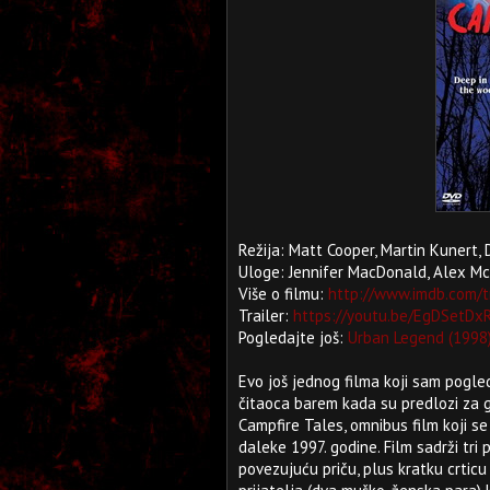
Režija: Matt Cooper, Martin Kunert,
Uloge: Jennifer MacDonald, Alex Mc
Više o filmu:
http://www.imdb.com/t
Trailer:
https://youtu.be/EgDSetDx
Pogledajte još:
Urban Legend (1998
Evo još jednog filma koji sam pogle
čitaoca barem kada su predlozi za g
Campfire Tales, omnibus film koji s
daleke 1997. godine. Film sadrži tri 
povezujuću priču, plus kratku crticu