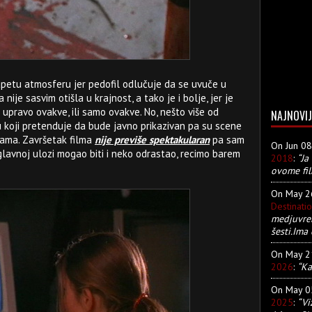
apetu atmosferu jer pedofil odlučuje da se uvuče u
a nije sasvim otišla u krajnost, a tako je i bolje, jer je
upravo ovakve, ili samo ovakve. No, nešto više od
NAJNOVIJ
 koji pretenduje da bude javno prikazivan pa su scene
kama. Završetak filma
nije previše spektakularan
pa sam
On Jun 0
glavnoj ulozi mogao biti i neko odrastao, recimo barem
2018
:
“Ja
ovome fil
On May 
Destinati
medjuvre
šesti.Ima 
On May 
2026
:
“Ka
On May 
2025
:
“Vi