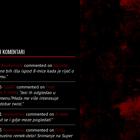
I KOMENTARI
8
Anonymous
commented on
Apostle
 ne bih išla ispod 8-mice kada je riječ o
mu.”
26
Coa92
commented on
Final
on 3 2006
:
“Jesi ih odgledao u
menu?Mada me više interesuje
dobar twist.”
21
Anonymous
commented on
Kraken
d se i gdje moze pogledati”
05
Anonymous
commented on
Dolly
zuelno remek-delo! Snimanje na Super