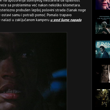
i se na upozorenja sumnjivog meštanina da opasnost
sreće sa problemima već nakon nekoliko kilometara.
isteriozno probušen lepšoj polovini strada članak noge
e ostavi samu i potraži pomoć. Pomalo trapavo
se nalazi u zaključanom kamperu
u sred šume napada