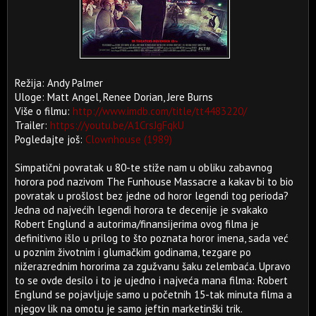
Režija: Andy Palmer
Uloge: Matt Angel, Renee Dorian, Jere Burns
Više o filmu:
http://www.imdb.com/title/tt4483220/
Trailer:
https://youtu.be/A1CrsJgFqkU
Pogledajte još:
Clownhouse (1989)
Simpatični povratak u 80-te stiže nam u obliku zabavnog
horora pod nazivom The Funhouse Massacre a kakav bi to bio
povratak u prošlost bez jedne od horor legendi tog perioda?
Jedna od najvećih legendi horora te decenije je svakako
Robert Englund a autorima/finansijerima ovog filma je
definitivno išlo u prilog to što poznata horor imena, sada već
u poznim životnim i glumačkim godinama, tezgare po
nižerazrednim hororima za zgužvanu šaku zelembaća. Upravo
to se ovde desilo i to je ujedno i najveća mana filma: Robert
Englund se pojavljuje samo u početnih 15-tak minuta filma a
njegov lik na omotu je samo jeftin marketinški trik.