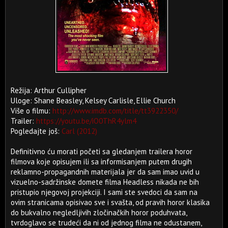
Režija: Arthur Cullipher
Uloge: Shane Beasley, Kelsey Carlisle, Ellie Church
Više o filmu:
http://www.imdb.com/title/tt3922350/
Trailer:
https://youtu.be/iO0ThR4ylm4
Pogledajte još:
Carl (2012)
Definitivno ću morati početi sa gledanjem trailera horor
filmova koje opisujem ili sa informisanjem putem drugih
reklamno-propagandnih materijala jer da sam imao uvid u
vizuelno-sadržinske domete filma Headless nikada ne bih
pristupio njegovoj projekciji. I sami ste svedoci da sam na
ovim stranicama opisivao sve i svašta, od pravih horor klasika
do bukvalno negledljivih zločinačkih horor poduhvata,
tvrdoglavo se trudeći da ni od jednog filma ne odustanem,