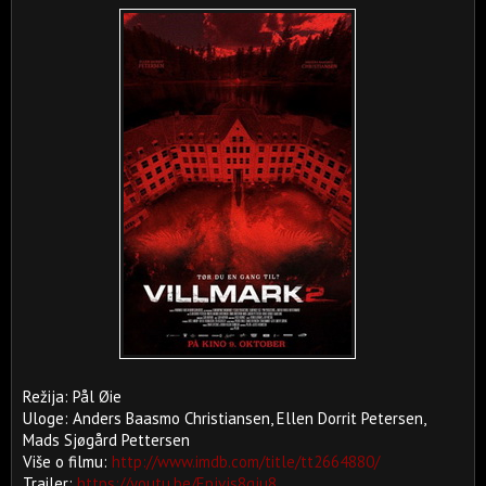
Režija: Pål Øie
Uloge: Anders Baasmo Christiansen, Ellen Dorrit Petersen,
Mads Sjøgård Pettersen
Više o filmu:
http://www.imdb.com/title/tt2664880/
Trailer:
https://youtu.be/Epjvjs8gju8