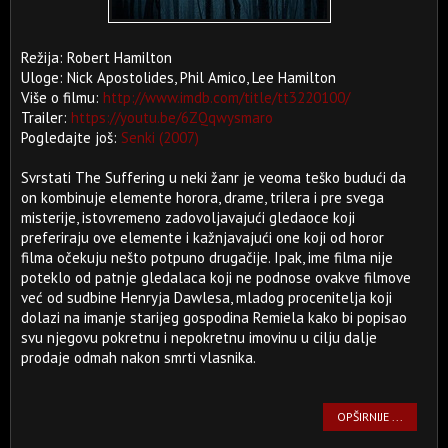
Režija: Robert Hamilton
Uloge: Nick Apostolides, Phil Amico, Lee Hamilton
Više o filmu:
http://www.imdb.com/title/tt3220100/
Trailer:
https://youtu.be/6ZQqwysmaro
Pogledajte još:
Senki (2007)
Svrstati The Suffering u neki žanr je veoma teško budući da
on kombinuje elemente horora, drame, trilera i pre svega
misterije, istovremeno zadovoljavajući gledaoce koji
preferiraju ove elemente i kažnjavajući one koji od horor
filma očekuju nešto potpuno drugačije. Ipak, ime filma nije
poteklo od patnje gledalaca koji ne podnose ovakve filmove
već od sudbine Henryja Dawlesa, mladog procenitelja koji
dolazi na imanje starijeg gospodina Remiela kako bi popisao
svu njegovu pokretnu i nepokretnu imovinu u cilju dalje
prodaje odmah nakon smrti vlasnika.
OPŠIRNIJE ...