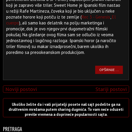
koji je zapravo više triler. Sweet Home je španski film nastao
u režiji Rafe Martíneza, čoveka koji je bio uključen u neke
poznate horore koji potiču iz te zemlje (
Rec 3 - Genesis
,
El
cuerpo
), ali samo kao delatnik na polju marketinga i
promocije, dok je ovo njegov prvi dugometražni filmski
pokušaj. Na gledanje ovog filma sam se odlučio iz veoma
jednostavnog i logičnog razloga: španski horor (a naročito
triler filmovi) su makar iznadprosečni, barem ukoliko ih
poredimo sa preookeanskom produkcijom.
OPŠIRNIJE ...
Noviji postovi
Stariji postovi
Ukoliko želite da i vaši prijatelji posete naš sajt podelite ga na
društvenim mrežama putem sharing dugmića. To vam neće oduzeti
previše vremena a doprineće popularnosti sajta.
PRETRAGA