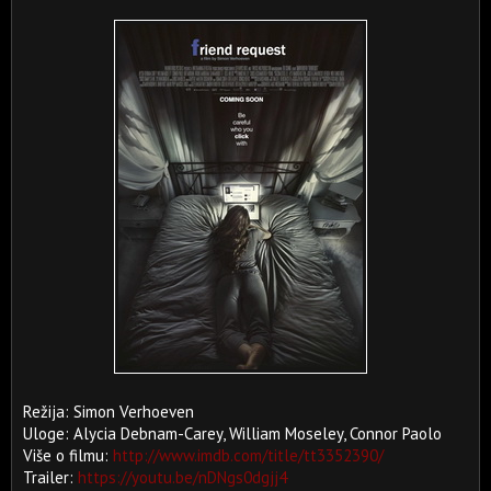
Režija: Simon Verhoeven
Uloge: Alycia Debnam-Carey, William Moseley, Connor Paolo
Više o filmu:
http://www.imdb.com/title/tt3352390/
Trailer:
https://youtu.be/nDNgs0dgjj4