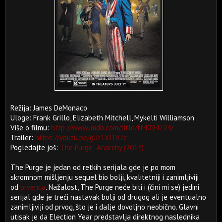
Režija: James DeMonaco
Uloge: Frank Grillo, Elizabeth Mitchell, Mykelti Williamson
Više o filmu:
http://www.imdb.com/title/tt4094724/
Trailer:
https://youtu.be/gJIr1Xl1V7c
Pogledajte još:
The Purge: Anarchy (2014)
The Purge je jedan od retkih serijala gde je po mom
skromnom mišljenju sequel bio bolji, kvalitetniji i zanimljiviji
od
prvenca
. Nažalost, The Purge neće biti i (čini mi se) jedini
serijal gde je treći nastavak bolji od drugog ali je eventualno
zanimljiviji od prvog, što je i dalje dovoljno neobično. Glavni
utisak je da Election Year predstavlja direktnog naslednika