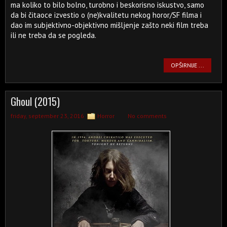
ma koliko to bilo bolno, turobno i beskorisno iskustvo, samo
da bi čitaoce izvestio o (ne)kvalitetu nekog horor/SF filma i
dao im subjektivno-objektivno mišljenje zašto neki film treba
ili ne treba da se pogleda.
OPŠIRNIJE ...
Ghoul (2015)
friday, september 23, 2016
Horror
No comments