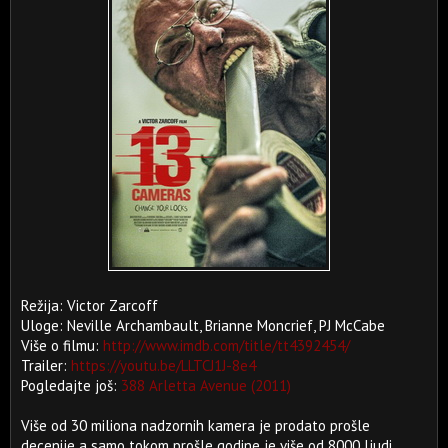
Režija: Victor Zarcoff
Uloge: Neville Archambault, Brianne Moncrief, PJ McCabe
Više o filmu:
http://www.imdb.com/title/tt4392454/
Trailer:
https://youtu.be/LLTCJ1J-8e4
Pogledajte još:
388 Arletta Avenue (2011)
Više od 30 miliona nadzornih kamera je prodato prošle
decenije a samo tokom prošle godine je više od 8000 ljudi