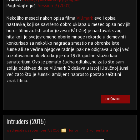
Pogledajte još:
Session 9 (2001)
Nekoliko meseci nakon opisa filma
Villmark
evo i opisa
nastavka, koji se savršeno dobro uklapa u mesec opisa novijih
horor filmova. Isti autor (izvesni Pål Øie) je nastavak svog
hita koji je svojevremeno oborio mnoge rekorde u domovini i
konkurisao za nekoliko nagrada smestio na obronke iste
šume ali se većina njegove radnje ipak ne odigrava u njoj već
u izolovanom objektu koji je do 1978. godine služio kao
sanatorijum. Ovo je pomalo čudna odluka, ne zato što sam
zbilja očekivao da se Villmark 2 dešava u istoj ili sličnoj šumi
već zato što je šumski ambijent naprosto postao zaštitini
znak filma.
OPŠIRNIJE ...
Intruders (2015)
wednesday, september 7, 2016
Horror
3 komentara