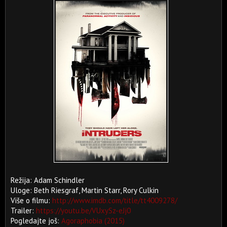
Režija: Adam Schindler
Uloge: Beth Riesgraf, Martin Starr, Rory Culkin
Više o filmu:
http://www.imdb.com/title/tt4009278/
Trailer:
https://youtu.be/VUxySz-eJj0
Pogledajte još:
Agoraphobia (2015)