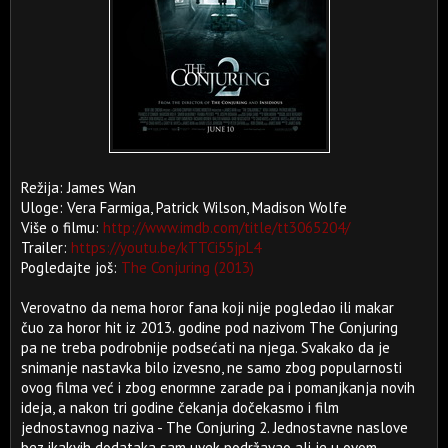
Režija: James Wan
Uloge: Vera Farmiga, Patrick Wilson, Madison Wolfe
Više o filmu:
http://www.imdb.com/title/tt3065204/
Trailer:
https://youtu.be/kTTCi55jpL4
Pogledajte još:
The Conjuring (2013)
Verovatno da nema horor fana koji nije pogledao ili makar
čuo za horor hit iz 2013. godine pod nazivom The Conjuring
pa ne treba podrobnije podsećati na njega. Svakako da je
snimanje nastavka bilo izvesno, ne samo zbog popularnosti
ovog filma već i zbog enormne zarade pa i pomanjkanja novih
ideja, a nakon tri godine čekanja dočekasmo i film
jednostavnog naziva - The Conjuring 2. Jednostavne naslove
bez ikakvih dodataka sam uvek podržavao ali je u ovom