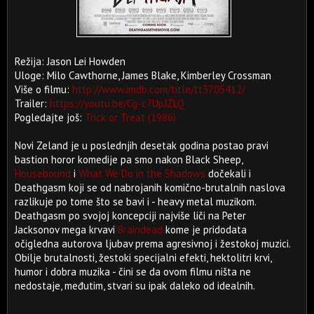
Režija: Jason Lei Howden
Uloge: Milo Cawthorne, James Blake, Kimberley Crossman
Više o filmu:
http://www.imdb.com/title/tt3705412/
Trailer:
https://youtu.be/Cg-c7UpJZLQ
Pogledajte još:
Trick or Treat (1986)
Novi Zeland je u poslednjih desetak godina postao pravi
bastion horor komedije pa smo nakon Black Sheep,
Housebound
i
What We Do in the Shadows
dočekali i
Deathgasm koji se od nabrojanih komično-brutalnih naslova
razlikuje po tome što se bavi i - heavy metal muzikom.
Deathgasm po svojoj koncepciji najviše liči na Peter
Jacksonov mega krvavi
Braindead
kome je pridodata
očigledna autorova ljubav prema agresivnoj i žestokoj muzici.
Obilje brutalnosti, žestoki specijalni efekti, hektolitri krvi,
humor i dobra muzika - čini se da ovom filmu ništa ne
nedostaje, međutim, stvari su ipak daleko od idealnih.