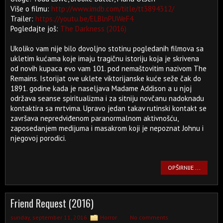
Više o filmu:
http://www.imdb.com/title/tt3894312/
Trailer:
https://youtu.be/ELBlnPUWeF4
Pogledajte još:
The Darkness (2016)
Ukoliko vam nije bilo dovoljno stotinu pogledanih filmova sa
ukletim kućama koje imaju tragičnu istoriju koja je skrivena
od novih kupaca evo vam 101. pod nemaštovitim nazivom The
Remains. Istorijat ove uklete viktorijanske kuće seže čak do
1891. godine kada je naseljava Madame Addison a u njoj
održava seanse spiritualizma i za sitniju novčanu nadoknadu
kontaktira sa mrtvima. Upravo jedan takav rutinski kontakt se
završava nepredviđenom paranormalnom aktivnošću,
zaposedanjem medijuma i masakrom koji je nepoznat Johnu i
njegovoj porodici.
OPŠIRNIJE ...
Friend Request (2016)
sunday, september 11, 2016
Horror
No comments