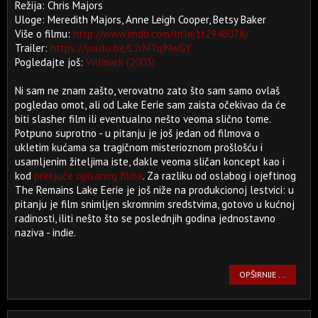
Režija: Chris Majors
Uloge: Meredith Majors, Anne Leigh Cooper, Betsy Baker
Više o filmu:
http://www.imdb.com/title/tt2948078/
Trailer:
https://youtu.be/L2rMTqJNwGY
Pogledajte još:
Villmark (2003)
Ni sam ne znam zašto, verovatno zato što sam samo ovlaš
pogledao omot, ali od Lake Eerie sam zaista očekivao da će
biti slasher film ili eventualno nešto veoma slično tome.
Potpuno suprotno - u pitanju je još jedan od filmova o
ukletim kućama sa tragičnom misterioznom prošlošću i
usamljenim žiteljima iste, dakle veoma sličan koncept kao i
kod
prekjuče opisanog filma
. Za razliku od oslabog i ojeftinog
The Remains Lake Eerie je još niže na produkcionoj lestvici: u
pitanju je film snimljen skromnim sredstvima, gotovo u kućnoj
radinosti, iliti nešto što se poslednjih godina jednostavno
naziva - indie.
OPŠIRNIJE ...