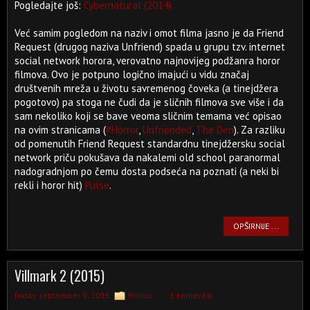
Pogledajte još:
Cybernatural (2014)
Već samim pogledom na naziv i omot filma jasno je da Friend
Request (drugog naziva Unfriend) spada u grupu tzv. internet
social network horora, verovatno najnovijeg podžanra horor
filmova. Ovo je potpuno logično imajući u vidu značaj
društvenih mreža u životu savremenog čoveka (a tinejdžera
pogotovo) pa stoga ne čudi da je sličnih filmova sve više i da
sam nekoliko koji se bave veoma sličnim temama već opisao
na ovim stranicama (
#Horror
,
Unfriended
,
The Den
). Za razliku
od pomenutih Friend Request standardnu tinejdžersku social
network priču pokušava da nakalemi old school paranormal
nadogradnjom po čemu dosta podseća na poznati (a neki bi
rekli i horor hit)
Pulse
.
OPŠIRNIJE ...
Villmark 2 (2015)
friday, september 9, 2016
Horror
1 komentar