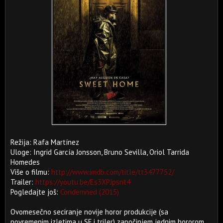
Režija: Rafa Martínez
Uloge: Ingrid García Jonsson, Bruno Sevilla, Oriol Tarrida
Homedes
Više o filmu:
http://www.imdb.com/title/tt3477752/
Trailer:
https://youtu.be/Es3XPJpsnt4
Pogledajte još:
Condemned (2015)
Ovomesečno seciranje novije horor produkcije (sa
povremenim izletima u SF i triler) započinjem jednim hororom