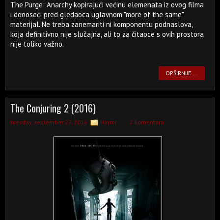
The Purge: Anarchy kopirajući većinu elemenata iz ovog filma
i donoseći pred gledaoca uglavnom "more of the same"
materijal. Ne treba zanemariti ni komponentu podnaslova,
koja definitivno nije slučajna, ali to za čitaoce s ovih prostora
nije toliko važno.
OPŠIRNIJE ...
The Conjuring 2 (2016)
tuesday, september 27, 2016
Horror
2 komentara