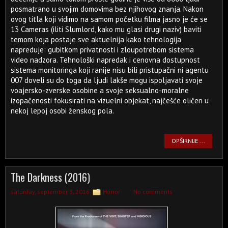
posmatrano u svojim domovima bez njihovog znanja. Nakon
ovog titla koji vidimo na samom početku filma jasno je će se
13 Cameras (iliti Slumlord, kako mu glasi drugi naziv) baviti
temom koja postaje sve aktuelnija kako tehnologija
napreduje: gubitkom privatnosti i zloupotrebom sistema
video nadzora. Tehnološki napredak i cenovna dostupnost
sistema monitoringa koji ranije nisu bili pristupačni ni agentu
007 doveli su do toga da ljudi lakše mogu ispoljavati svoje
voajersko-zverske osobine a svoje seksualno-moralne
izopačenosti fokusirati na vizuelni objekat, najčešće oličen u
nekoj lepoj osobi ženskog pola.
OPŠIRNIJE ...
The Darkness (2016)
saturday, september 3, 2016
Horror
No comments