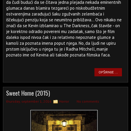
da čudi budući da se čitava jedna plejada nekada eminentnih
glumaca danas blamira tezgareći po niskobudžetnim
ostvarenjima zarađujući šaku zgužvanih zelembaća i
iščekujući penziju koja se neumitno približava... Ovo nikako ne
znači da se Kevin izblamirao u The Darkness, čak štaviše - on
je korektno odradio povereni mu zadatak, samo što je film
daleko ispod nivoa čak i za relativno nepoznate glumce a
kamoli za poznata imena poput njega. No, da ljudi ne upiru
prstom isključivo u njega tu je i Radha Mitchell, manje
poznato ime od Kevina ali takođe poznata filmska faca.
OPŠIRNIJE ...
Sweet Home (2015)
thursday, september 1, 2016
Horror
No comments