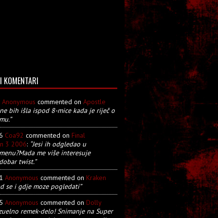
I KOMENTARI
8
Anonymous
commented on
Apostle
 ne bih išla ispod 8-mice kada je riječ o
mu.”
26
Coa92
commented on
Final
on 3 2006
:
“Jesi ih odgledao u
menu?Mada me više interesuje
dobar twist.”
21
Anonymous
commented on
Kraken
d se i gdje moze pogledati”
05
Anonymous
commented on
Dolly
zuelno remek-delo! Snimanje na Super