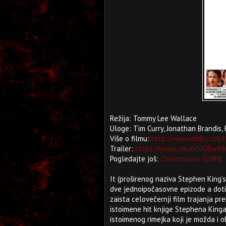
Režija: Tommy Lee Wallace
Uloge: Tim Curry, Jonathan Brandis
Više o filmu:
http://www.imdb.com/t
Trailer:
https://youtu.be/m5JO8wt
Pogledajte još:
Clownhouse (1989)
It (proširenog naziva Stephen King’s
dve jednoipočasovne epizode a dotič
zaista celovečernji film trajanja pr
istoimene hit knjige Stephena Kinga
istoimenog rimejka koji je možda i 