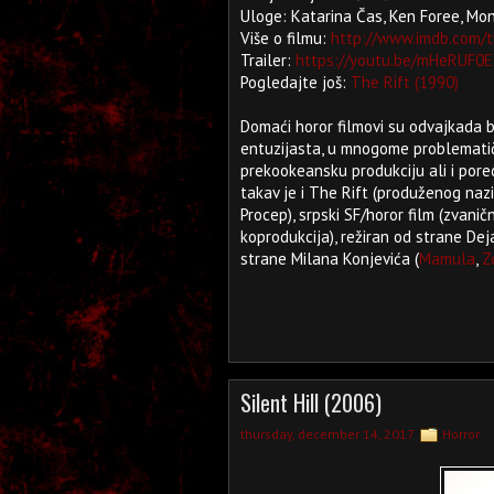
Uloge: Katarina Čas, Ken Foree, M
Više o filmu:
http://www.imdb.com/t
Trailer:
https://youtu.be/mHeRUF0
Pogledajte još:
The Rift (1990)
Domaći horor filmovi su odvajkada bil
entuzijasta, u mnogome problematičn
prekookeansku produkciju ali i pore
takav je i The Rift (produženog naz
Procep), srpski SF/horor film (zvan
koprodukcija), režiran od strane Dej
strane Milana Konjevića (
Mamula
,
Z
Silent Hill (2006)
thursday, december 14, 2017
Horror