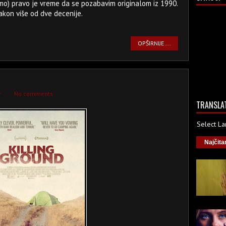
ećemo) pravo je vreme da se pozabavim originalom iz 1990.
akon više od dve decenije.
OPŠIRNIJE ...
r
No comments
TRANSLA
Select L
Najčita