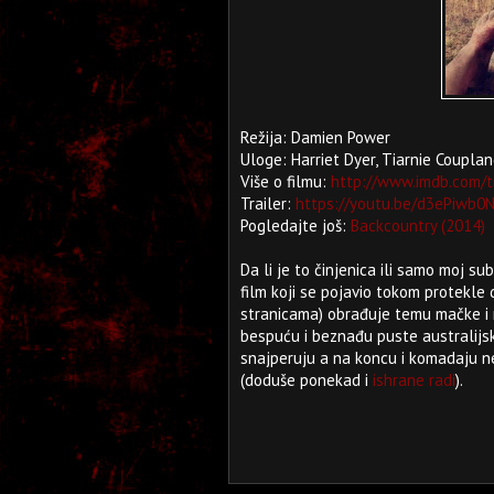
Režija: Damien Power
Uloge: Harriet Dyer, Tiarnie Coupla
Više o filmu:
http://www.imdb.com/t
Trailer:
https://youtu.be/d3ePiwb0
Pogledajte još:
Backcountry (2014)
Da li je to činjenica ili samo moj sub
film koji se pojavio tokom protekle 
stranicama) obrađuje temu mačke i mi
bespuću i beznađu puste australijsk
snajperuju a na koncu i komadaju n
(doduše ponekad i
ishrane radi
).