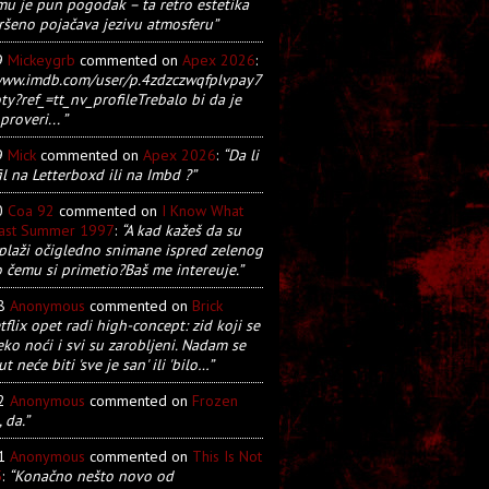
u je pun pogodak – ta retro estetika
ršeno pojačava jezivu atmosferu”
9
Mickeygrb
commented on
Apex 2026
:
/www.imdb.com/user/p.4zdzczwqfplvpay7
y?ref_=tt_nv_profileTrebalo bi da je
proveri... ”
9
Mick
commented on
Apex 2026
:
“Da li
il na Letterboxd ili na Imbd ?”
0
Coa 92
commented on
I Know What
Last Summer 1997
:
“A kad kažeš da su
plaži očigledno snimane ispred zelenog
o čemu si primetio?Baš me intereuje.”
28
Anonymous
commented on
Brick
tflix opet radi high-concept: zid koji se
eko noći i svi su zarobljeni. Nadam se
t neće biti 'sve je san' ili 'bilo…”
22
Anonymous
commented on
Frozen
, da.”
21
Anonymous
commented on
This Is Not
5
:
“Konačno nešto novo od