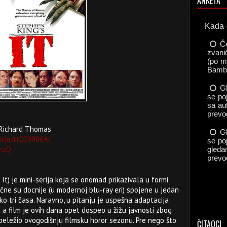
ANKETA
, Richard Thomas
itle/tt0099864/
NnzQ
 It) je mini-serija koja se onomad prikazivala u formi
ne su docnije (u modernoj blu-ray eri) spojene u jedan
eko tri časa. Naravno, u pitanju je uspešna adaptacija
 a film je ovih dana opet dospeo u žižu javnosti zbog
obeležio ovogodišnju filmsku horor sezonu. Pre nego što
ČITAOCI