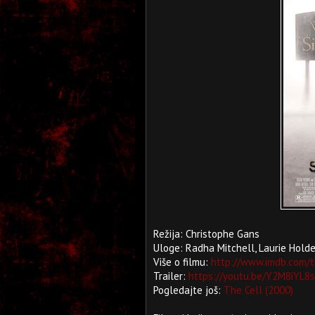
Režija: Christophe Gans
Uloge: Radha Mitchell, Laurie Holde
Više o filmu:
http://www.imdb.com/t
Trailer:
https://youtu.be/Y2M8iYL8
Pogledajte još:
The Cell (2000)