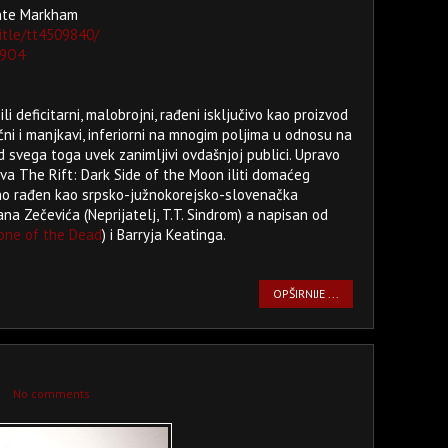
onte Markham
itle/tt4509840/
E9O4
i deficitarni, malobrojni, rađeni isključivo kao proizvod
i i manjkavi, inferiorni na mnogim poljima u odnosu na
d svega toga uvek zanimljivi ovdašnjoj publici. Upravo
iva The Rift: Dark Side of the Moon iliti domaćeg
ično rađen kao srpsko-južnokorejsko-slovenačka
ana Zečevića (Neprijatelj, T.T. Sindrom) a napisan od
one of the Dead
) i Barryja Keatinga.
OPŠIRNIJE ...
No comments