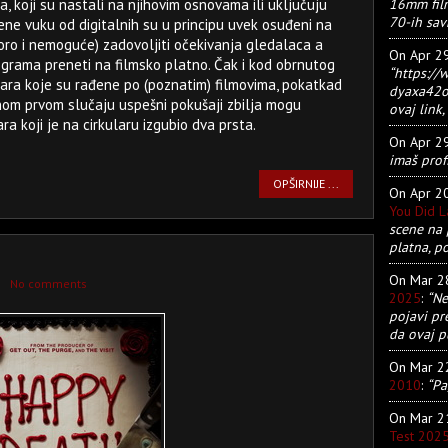
16mm film
a, koji su nastali na njihovim osnovama ili uključuju
70-ih sav
rene vuku od digitalnih su u principu uvek osuđeni na
koro i nemoguće) zadovoljiti očekivanja gledalaca a
On Apr 2
grama preneti na filmsko platno. Čak i kod obrnutog
“https:/
igara koje su rađene po (poznatim) filmovima, pokatkad
dyaxa42ot
nom prvom slučaju uspešni pokušaji zbilja mogu
ovaj link, 
ra koji je na cirkularu izgubio dva prsta.
On Apr 2
imaš prof
OPŠIRNIJE ...
On Apr 2
You Did 
scene na 
platna, p
On Mar 
No comments
2025
:
“Ne
pojavi pr
da ovaj pu
On Mar 
2010
:
“Pa
On Mar 
Test 202