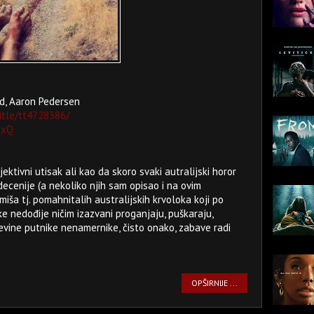
nd, Aaron Pedersen
itle/tt4728386/
NxQ
jektivni utisak ali kao da skoro svaki autralijski horor
decenije (a nekoliko njih sam opisao i na ovim
ša tj. pomahnitalih australijskih krvoloka koji po
e nedođije ničim izazvani proganjaju, puškaraju,
evine putnike nenamernike, čisto onako, zabave radi
OPŠIRNIJE ...