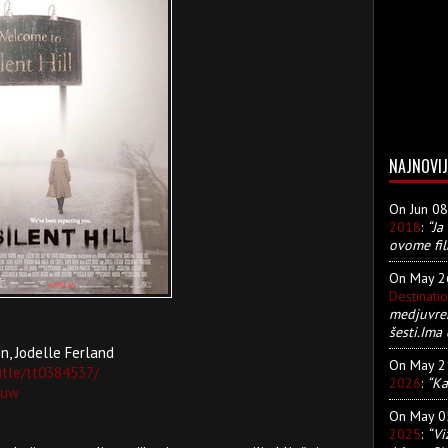
NAJNOVIJ
On Jun 0
2018
:
“Ja
ovome fil
On May 
Destinati
medjuvre
šesti.Ima 
n, Jodelle Ferland
On May 
itle/tt0384537/
2026
:
“Ka
suw
On May 
2025
:
“Vi