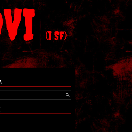
OVI
(I SF)
A
K