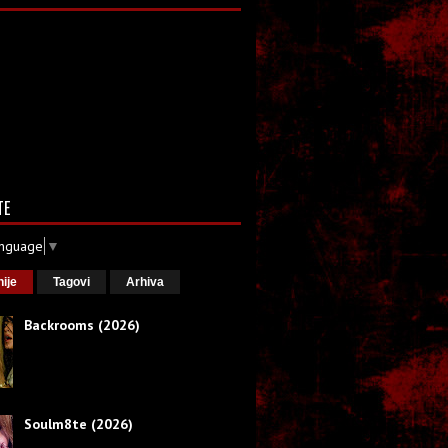
TE
anguage
▼
nije
Tagovi
Arhiva
Backrooms (2026)
Soulm8te (2026)