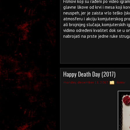
Filmovi koji su rađeni po video igram
glavne likove od krvi i mesa koji ko
neuspeh, jer je zaista vrlo teško (s
atmosferu i akciju komjuterskog pro
ali brojnijeg slučaja, komjuterskih 
vidimo određeni kvalitet dok se u o
nabrojati na prste jedne ruke struga
Happy Death Day (2017)
monday, december 11, 2017
Horror