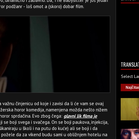
o, dinamično i zabavno. Da, The Babysitter je još jedan
ror podžanr - loš omot a (skoro) dobar film.
TRANSLA
Select L
Najčita
važnu činjenicu od koje i zavisi da li će vam se ovaj
ejdžerska horor komedija, namenjena možda nešto nižem
horor sprdačina. Evo zbog čega:
glavni lik filma je
ji se boji svega i svačega. On se boji paukova, injekcija,
kaniraju u školi i na putu do kuće) ali se boji i da
ji požele da za vikend budu sami u obližnjem hotelu na