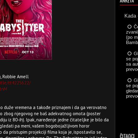
ANKETA
, Robbie Amell
itle/tt4225622/
w1nM
ao duže vremena a takođe priznajem i da ga verovatno
čivo zbog njegovog ne baš adekvatnog omota (poster
iju iz 80-ih). Ipak, naređenje jedne čitateljke je bilo da
gledati pa meni, vašem bogobojažljivom horor
 da pristupim projekciji filma koja je, ispostavilo se,
ČITAOCI