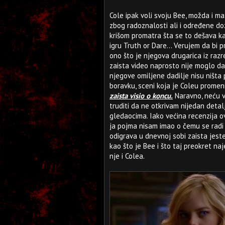
Cole ipak voli svoju Bee, možda i m
zbog radoznalosti ali i određene d
krišom promatra šta se to dešava kad
igru Truth or Dare... Verujem da bi 
ono što je njegova drugarica iz razr
zaista video naprosto nije moglo da 
njegove omiljene dadilje nisu ništa
boravku, sceni koja je Coleu promen
zaista visio o koncu.
Naravno, neću va
truditi da ne otkrivam nijedan detal
gledaocima. Iako većina recenzija ovo
ja pojma nisam imao o čemu se radi 
odigrava u dnevnoj sobi zaista jes
kao što je Bee i što taj preokret n
nje i Colea.