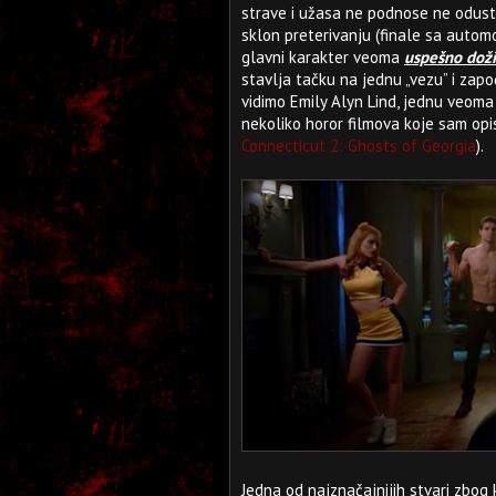
strave i užasa ne podnose ne odust
sklon preterivanju (finale sa autom
glavni karakter veoma
uspešno doži
stavlja tačku na jednu „vezu” i započ
vidimo Emily Alyn Lind, jednu veoma
nekoliko horor filmova koje sam opi
Connecticut 2: Ghosts of Georgia
).
Jedna od najznačajnijih stvari zbog k