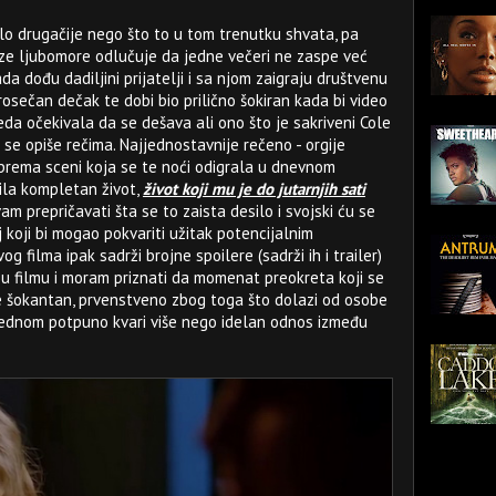
alo drugačije nego što to u tom trenutku shvata, pa
oze ljubomore odlučuje da jedne večeri ne zaspe već
a dođu dadiljini prijatelji i sa njom zaigraju društvenu
prosečan dečak te dobi bio prilično šokiran kada bi video
eda očekivala da se dešava ali ono što je sakriveni Cole
se opiše rečima. Najjednostavnije rečeno - orgije
 prema sceni koja se te noći odigrala u dnevnom
ila kompletan život,
život koji mu je do jutarnjih sati
m prepričavati šta se to zaista desilo i svojski ću se
j koji bi mogao pokvariti užitak potencijalnim
g filma ipak sadrži brojne spoilere (sadrži ih i trailer)
u filmu i moram priznati da momenat preokreta koji se
te šokantan, prvenstveno zbog toga što dolazi od osobe
ajednom potpuno kvari više nego idelan odnos između