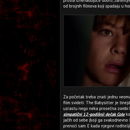
prošla iznenađujuće dobro, zanimljiv
od brojnih filmova koji spadaju u ho
Za početak treba znati jednu veoma 
film svideti: The Babysitter je tin
uzrastu nego neka prosečna zombi 
simpatični 12-godišnji dečak Cole
ko
jačih od sebe (koji ga svakodnevno ši
prenoći sam. E kada njegovi roditel