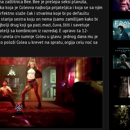
a zaštitnica Bee. Bee je prelepa seksi plavuša,
a koja je Coleova najbolja prijateljica i koja se sa njim
erfektno slaže čak i stvarima koje bi po defaultu
o starija sestra koju on nema (samo zamišljam kako bi
bolji drug koji ga pazi, mazi, čuva, štiti i savetuje
atelji sa komšinicom iz razreda). E upravo ta 12-
 i unela crv sumnje Coleu u glavu: jednog dana mu je
to položi Colea u krevet na spratu, orgija celu noć sa