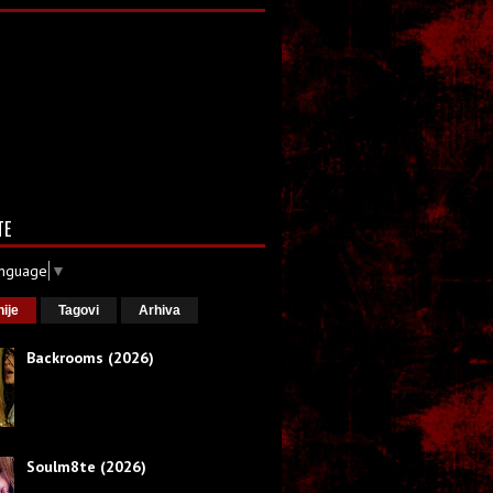
TE
anguage
▼
nije
Tagovi
Arhiva
Backrooms (2026)
Soulm8te (2026)