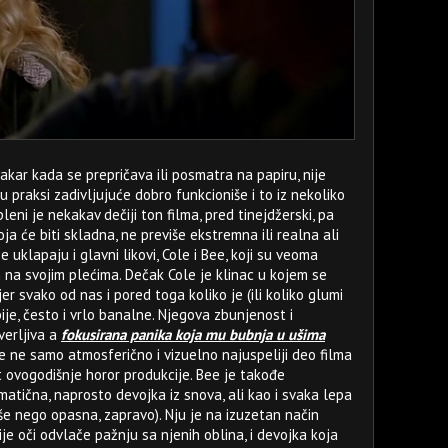
akar kada se prepričava ili posmatra na papiru, nije
 u praksi zadivljujuće dobro funkcioniše i to iz nekoliko
leni je nekakav dečiji ton filma, pred tinejdžerski, pa
a će biti skladna, ne previše ekstremna ili realna ali
e uklapaju i glavni likovi, Cole i Bee, koji su veoma
lm na svojim plećima. Dečak Cole je klinac u kojem se
 svako od nas i pored toga koliko je (ili koliko glumi
bije, često i vrlo banalne. Njegova zbunjenost i
verljiva a
fokusirana panika koja mu bubnja u ušima
 ne samo atmosferično i vizuelno najuspeliji deo filma
 ovogodišnje horor produkcije. Bee je takođe
matična, naprosto devojka iz snova, ali kao i svaka lepa
še nego opasna, zapravo). Nju je na izuzetan način
e oči odvlače pažnju sa njenih oblina, i devojka koja