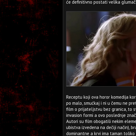
će definitivno postati velika gluma
Receptu koji ova horor komedija kori
po malo, smućkaj i ni u čemu ne prete
film o prijateljstvu bez granica, to
invasion formi a ovo poslednje znač
Autori su film obogatili nekim elem
ubistva izvedena na dečiji način), br
dominantne a krvi ima taman toliko d