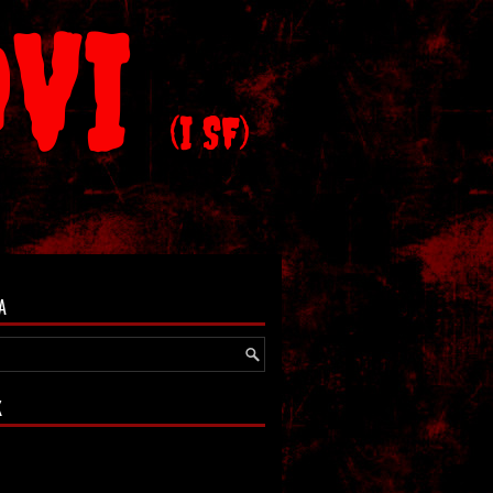
OVI
(I SF)
A
K