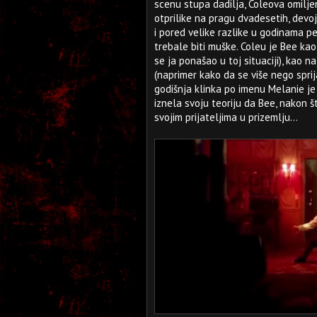
scenu stupa dadilja, Coleova omiljen
otprilike na pragu dvadesetih, devojk
i pored velike razlike u godinama p
trebale biti muške. Coleu je Bee ka
se ja ponašao u toj situaciji), kao naj
(naprimer kako da se više nego sprij
godišnja klinka po imenu Melanie je
iznela svoju teoriju da Bee, nakon š
svojim prijateljima u prizemlju...