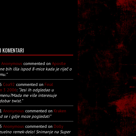
I KOMENTARI
8
Anonymous
commented on
Apostle
 ne bih išla ispod 8-mice kada je riječ o
mu.”
26
Coa92
commented on
Final
on 3 2006
:
“Jesi ih odgledao u
menu?Mada me više interesuje
dobar twist.”
21
Anonymous
commented on
Kraken
d se i gdje moze pogledati”
05
Anonymous
commented on
Dolly
zuelno remek-delo! Snimanje na Super