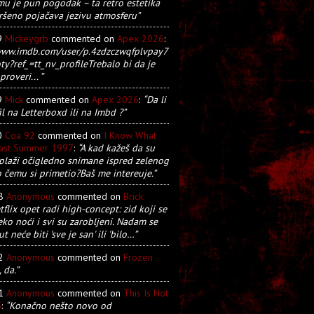
u je pun pogodak – ta retro estetika
ršeno pojačava jezivu atmosferu”
9
Mickeygrb
commented on
Apex 2026
:
/www.imdb.com/user/p.4zdzczwqfplvpay7
y?ref_=tt_nv_profileTrebalo bi da je
proveri... ”
9
Mick
commented on
Apex 2026
:
“Da li
il na Letterboxd ili na Imbd ?”
0
Coa 92
commented on
I Know What
Last Summer 1997
:
“A kad kažeš da su
plaži očigledno snimane ispred zelenog
o čemu si primetio?Baš me intereuje.”
28
Anonymous
commented on
Brick
tflix opet radi high-concept: zid koji se
eko noći i svi su zarobljeni. Nadam se
t neće biti 'sve je san' ili 'bilo…”
22
Anonymous
commented on
Frozen
, da.”
21
Anonymous
commented on
This Is Not
5
:
“Konačno nešto novo od