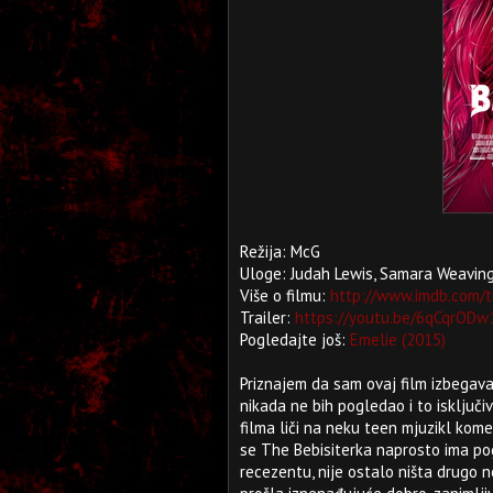
Režija: McG
Uloge: Judah Lewis, Samara Weaving
Više o filmu:
http://www.imdb.com/t
Trailer:
https://youtu.be/6qCqrOD
Pogledajte još:
Emelie (2015)
Priznajem da sam ovaj film izbegav
nikada ne bih pogledao i to isklju
filma liči na neku teen mjuzikl komed
se The Bebisiterka naprosto ima po
recezentu, nije ostalo ništa drugo no