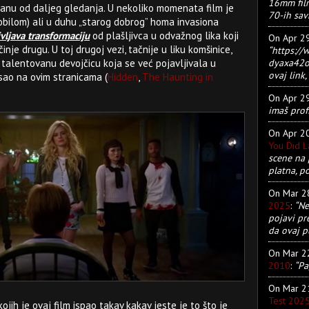
16mm film
anu od daljeg gledanja. U nekoliko momenata film je
70-ih sav
obilom) ali u duhu „starog dobrog” homa invasiona
vljava transformaciju
od plašljivca u odvažnog lika koji
On Apr 2
inje drugu. U toj drugoj vezi, tačnije u liku komšinice,
“https:/
dyaxa42ot
 talentovanu devojčicu koja se već pojavljivala u
ovaj link, 
sao na ovim stranicama (
Hidden
,
The Haunting in
On Apr 2
imaš prof
On Apr 2
You Did 
scene na 
platna, p
On Mar 
2025
:
“Ne
pojavi pr
da ovaj pu
On Mar 
2010
:
“Pa
On Mar 
Test 202
ojih je ovaj film ispao takav kakav jeste je to što je