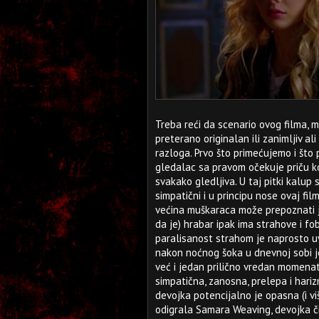
Treba reći da scenario ovog filma, m
preterano originalan ili zanimljiv ali
razloga. Prvo što primećujemo i što p
gledalac sa pravom očekuje priču koj
svakako gledljiva. U taj pitki kalup s
simpatični i u principu nose ovaj fi
većina muškaraca može prepoznati jer
da je) hrabar ipak ima strahove i fo
paralisanost strahom je naprosto u
nakon noćnog šoka u dnevnoj sobi je
već i jedan prilično vredan momenat
simpatična, zanosna, prelepa i hariz
devojka potencijalno je opasna (i vi
odigrala Samara Weaving, devojka čij