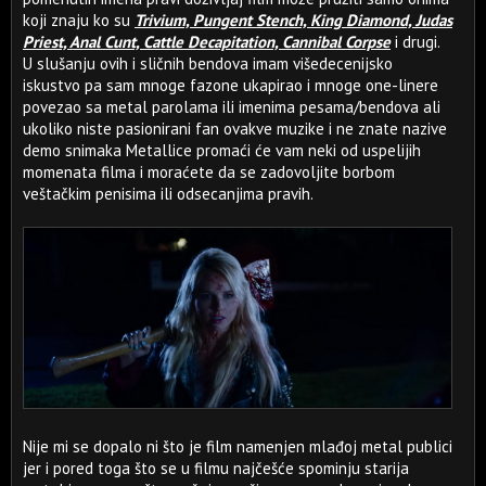
koji znaju ko su
Trivium, Pungent Stench, King Diamond, Judas
Priest, Anal Cunt, Cattle Decapitation, Cannibal Corpse
i drugi.
U slušanju ovih i sličnih bendova imam višedecenijsko
iskustvo pa sam mnoge fazone ukapirao i mnoge one-linere
povezao sa metal parolama ili imenima pesama/bendova ali
ukoliko niste pasionirani fan ovakve muzike i ne znate nazive
demo snimaka Metallice promaći će vam neki od uspelijih
momenata filma i moraćete da se zadovoljite borbom
veštačkim penisima ili odsecanjima pravih.
Nije mi se dopalo ni što je film namenjen mlađoj metal publici
jer i pored toga što se u filmu najčešće spominju starija