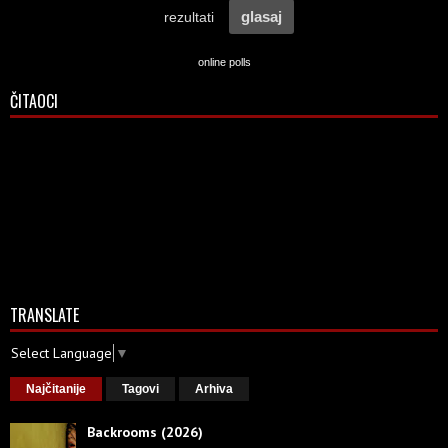
online polls
ČITAOCI
TRANSLATE
Select Language
▼
Najčitanije
Tagovi
Arhiva
Backrooms (2026)