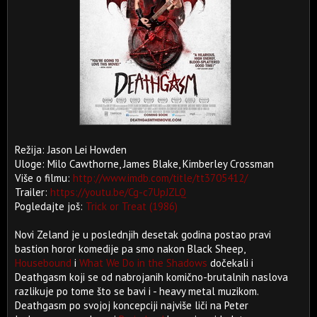
Režija: Jason Lei Howden
Uloge: Milo Cawthorne, James Blake, Kimberley Crossman
Više o filmu:
http://www.imdb.com/title/tt3705412/
Trailer:
https://youtu.be/Cg-c7UpJZLQ
Pogledajte još:
Trick or Treat (1986)
Novi Zeland je u poslednjih desetak godina postao pravi
bastion horor komedije pa smo nakon Black Sheep,
Housebound
i
What We Do in the Shadows
dočekali i
Deathgasm koji se od nabrojanih komično-brutalnih naslova
razlikuje po tome što se bavi i - heavy metal muzikom.
Deathgasm po svojoj koncepciji najviše liči na Peter