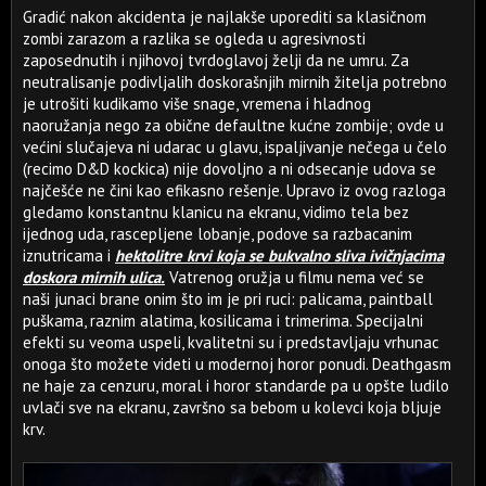
Gradić nakon akcidenta je najlakše uporediti sa klasičnom
zombi zarazom a razlika se ogleda u agresivnosti
zaposednutih i njihovoj tvrdoglavoj želji da ne umru. Za
neutralisanje podivljalih doskorašnjih mirnih žitelja potrebno
je utrošiti kudikamo više snage, vremena i hladnog
naoružanja nego za obične defaultne kućne zombije; ovde u
većini slučajeva ni udarac u glavu, ispaljivanje nečega u čelo
(recimo D&D kockica) nije dovoljno a ni odsecanje udova se
najčešće ne čini kao efikasno rešenje. Upravo iz ovog razloga
gledamo konstantnu klanicu na ekranu, vidimo tela bez
ijednog uda, rascepljene lobanje, podove sa razbacanim
iznutricama i
hektolitre krvi koja se bukvalno sliva ivičnjacima
doskora mirnih ulica.
Vatrenog oružja u filmu nema već se
naši junaci brane onim što im je pri ruci: palicama, paintball
puškama, raznim alatima, kosilicama i trimerima. Specijalni
efekti su veoma uspeli, kvalitetni su i predstavljaju vrhunac
onoga što možete videti u modernoj horor ponudi. Deathgasm
ne haje za cenzuru, moral i horor standarde pa u opšte ludilo
uvlači sve na ekranu, završno sa bebom u kolevci koja bljuje
krv.