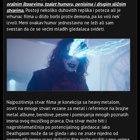
oralnim štosevima, toalet humoru, penisima i drugim sličnim
stvarima.
Postoji nekoliko duhovitih replika i poteza ali je
vrhunac filma u dildo borbi protiv demona, pa ko voli nek'
izvoli. Meni ovakav humor jednostavno ne leži ali sam
svestan da će se većini mlađih gledalaca svideti.
Najpozitivnija stvar filma je konekcija sa heavy metalom,
osvrt na mnoge stvari vezane za metal i reference na brojne
metal albume, bendove, pesme i pominjanja mnogih poznatih
imena ovog muzičkog pravca. Ova stvar može biti i
najproblematičnija po potencijalnog gledaoca: iako
Deathgasm može da se gleda i ako ne znate nijedno od
pomenutih imena pravi doživljaj film može pružiti samo onima