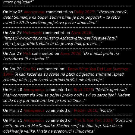
moze pogledati”
On May 05
Anonymous
commented on
Dolly 2025
:
“Vizuelno remek-
delo! Snimanje na Super 16mm filmu je pun pogodak – ta retro
estetika 70-ih savršeno pojačava jezivu atmosferu”
On Apr 29
Mickeygrb
commented on
Apex 2026
:
“https://www.imdb.com/user/p.4zdzczwqfplvpay7dyaxa42oty?
ref_=tt_nv_profileTrebalo bi da je ovaj link, proveri... ”
On Apr 29
Mick
commented on
Apex 2026
:
“Da li imaš profil na
Letterboxd ili na Imbd ?”
On Apr 20
Coa 92
commented on
I Know What You Did Last Summer
1997
:
“A kad kažeš da su scene na plaži očigledno snimane ispred
zelenog platna, po čemu si primetio?Baš me intereuje.”
On Mar 28
Anonymous
commented on
Brick 2025
:
“Netflix opet radi
high-concept: zid koji se pojavi preko noći i svi su zarobljeni. Nadam
se da ovaj put neće biti 'sve je san' ili 'bilo…”
On Mar 22
Anonymous
commented on
Frozen 2010
:
“Pa, da.”
On Mar 21
Anonymous
commented on
This Is Not Test 2025
:
“Konačno
nešto novo od MacDonalda! Slasher serija je bila top, tako da su
očekivanja velika. Hvala na preporuci i linkovima”