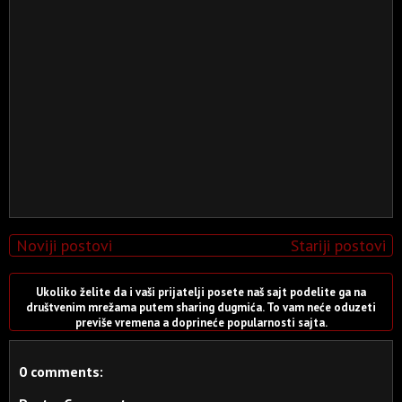
Noviji postovi
Stariji postovi
Ukoliko želite da i vaši prijatelji posete naš sajt podelite ga na
društvenim mrežama putem sharing dugmića. To vam neće oduzeti
previše vremena a doprineće popularnosti sajta.
0 comments: