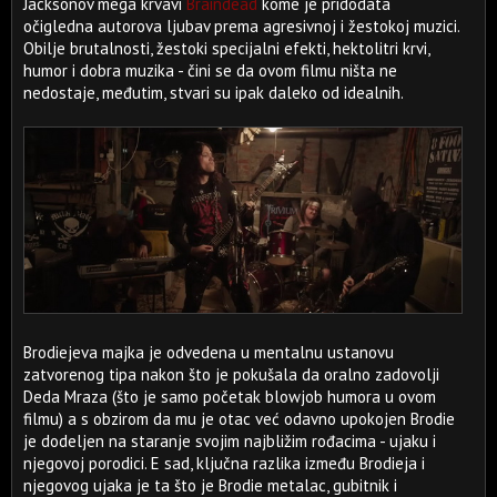
Jacksonov mega krvavi
Braindead
kome je pridodata
očigledna autorova ljubav prema agresivnoj i žestokoj muzici.
Obilje brutalnosti, žestoki specijalni efekti, hektolitri krvi,
humor i dobra muzika - čini se da ovom filmu ništa ne
nedostaje, međutim, stvari su ipak daleko od idealnih.
Brodiejeva majka je odvedena u mentalnu ustanovu
zatvorenog tipa nakon što je pokušala da oralno zadovolji
Deda Mraza (što je samo početak blowjob humora u ovom
filmu) a s obzirom da mu je otac već odavno upokojen Brodie
je dodeljen na staranje svojim najbližim rođacima - ujaku i
njegovoj porodici. E sad, ključna razlika između Brodieja i
njegovog ujaka je ta što je Brodie metalac, gubitnik i