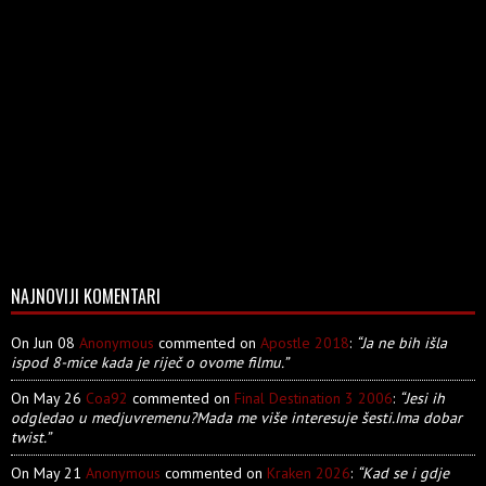
NAJNOVIJI KOMENTARI
On Jun 08
Anonymous
commented on
Apostle 2018
:
“Ja ne bih išla
ispod 8-mice kada je riječ o ovome filmu.”
On May 26
Coa92
commented on
Final Destination 3 2006
:
“Jesi ih
odgledao u medjuvremenu?Mada me više interesuje šesti.Ima dobar
twist.”
On May 21
Anonymous
commented on
Kraken 2026
:
“Kad se i gdje