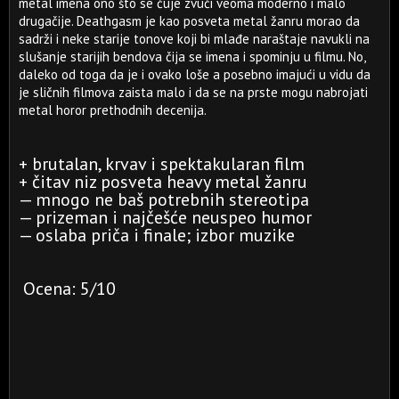
metal imena ono što se čuje zvuči veoma moderno i malo
drugačije. Deathgasm je kao posveta metal žanru morao da
sadrži i neke starije tonove koji bi mlađe naraštaje navukli na
slušanje starijih bendova čija se imena i spominju u filmu. No,
daleko od toga da je i ovako loše a posebno imajući u vidu da
je sličnih filmova zaista malo i da se na prste mogu nabrojati
metal horor prethodnih decenija.
+ brutalan, krvav i spektakularan film
+ čitav niz posveta heavy metal žanru
— mnogo ne baš potrebnih stereotipa
— prizeman i najčešće neuspeo humor
— oslaba priča i finale; izbor muzike
Ocena: 5/10