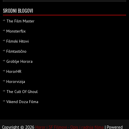
SRODNI BLOGOVI
The Film Master
Monsterflix
Filmski Hitovi
Filmtastično
Groblje Horora
HororHR
Hororvizija
The Cult Of Ghoul
Vikend Doza Filma
Copyright ©
2026
Horor i SF Filmovi - Opis i radnja filma
| Powered