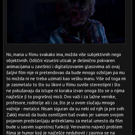
No, mana u filmu svakako ima, možda više subjektivnih nego
objektivnih. Odlični vizuelni utisak je delimično pokvaren
animacijama u završnici i digitalizovanim glasovima ali ovaj
šaljivi film nije ni pretendovao da bude mnogo ozbiljan pa mu
to možda ni ne treba uzimati kao veliku manu. Više od toga mi
je zasmetalo to što su likovi u filmu suviše stereotipni i što
ne pokušavaju da istupe ni koraka izvan onoga što se o njima
najčešće (i to pogrešno) misli. Ovo važi i za lažne vernike,
profesore, roditelje ali i za, što je u ovom slučaju mnogo
važnije - metalce. Nisam siguran da su neki od njih (a pre svih
Zakk) morali da budu osmišljeni baš ovako jer samom svojom
pojavom predstavljaju antireklamu za metal umesto da film
bude u sasvim suprotnoj funkciji. Verovatno najveći problem
filma je humor koji je najčešće neduhovit i zasniva se na