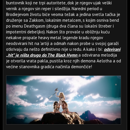
buntovnik koji ne trpi autoritete, dok je njegov ujak veliki
vernik a njegov sin reper i siledžija. Naredni period u
Brodiejevom životu biće veoma težak a jedina svetla tačka je
druženje sa Zakkom, lokalnim metalcem, s kojim osniva bend
po imenu Deathgasm (druga dva člana su lokalni štreber i
impotentni debeljko). Nakon što provale u obližnju kuću
nekakve propale heavy metal legende kradu njegov
neodsvirani hit na 'artiji a odmah nakon probe u svojoj garaži
otkrivaju da nešto definitivno nije u redu. A kako i bi:
odsvirani
„hit” je ništa drugo do The Black Hymn
a odsvirana melodija
je otvorila vrata pakla, pustila kroz njih demona Aelotha a od
većine stanovnika gradića načinila demončiće!