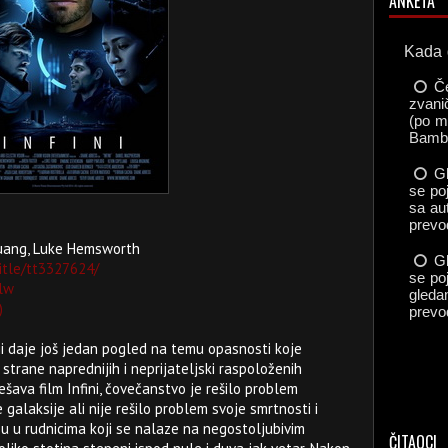
ANKETA
Huang, Luke Hemsworth
itle/tt3327624/
hlw
)
koji daje još jedan pogled na temu opasnosti koje
trane naprednijih i neprijateljski raspoloženih
šava film Infini, čovečanstvo je rešilo problem
galaksije ali nije rešilo problem svoje smrtnosti i
su u rudnicima koji se nalaze na negostoljubivim
ČITAOCI