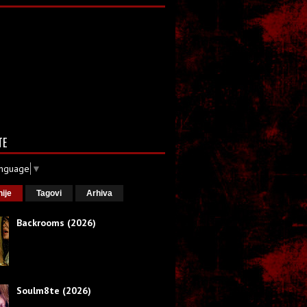
TE
anguage
▼
nije
Tagovi
Arhiva
Backrooms (2026)
Soulm8te (2026)