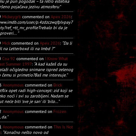
u je pun pogodak – ta retro estetika
ršeno pojačava jezivu atmosferu”
9
Mickeygrb
commented on
Apex 2026
:
/www.imdb.com/user/p.4zdzczwqfplvpay7
y?ref_=tt_nv_profileTrebalo bi da je
proveri... ”
9
Mick
commented on
Apex 2026
:
“Da li
il na Letterboxd ili na Imbd ?”
0
Coa 92
commented on
I Know What
Last Summer 1997
:
“A kad kažeš da su
plaži očigledno snimane ispred zelenog
o čemu si primetio?Baš me intereuje.”
28
Anonymous
commented on
Brick
tflix opet radi high-concept: zid koji se
eko noći i svi su zarobljeni. Nadam se
t neće biti 'sve je san' ili 'bilo…”
22
Anonymous
commented on
Frozen
, da.”
21
Anonymous
commented on
This Is Not
5
:
“Konačno nešto novo od