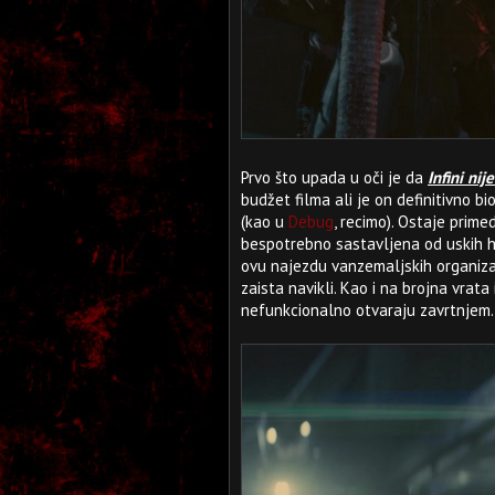
Prvo što upada u oči je da
Infini nije
budžet filma ali je on definitivno 
(kao u
Debug
, recimo). Ostaje prim
bespotrebno sastavljena od uskih ho
ovu najezdu vanzemaljskih organizam
zaista navikli. Kao i na brojna vrat
nefunkcionalno otvaraju zavrtnjem.