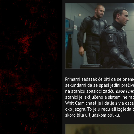
Primarni zadatak će biti da se one
sekundarni da se spasi jedini prežive
na stanicu spasioci zatiču
haos i mr
stanici je isključeno a sistemi ne r
Whit Carmichael je i dalje živ a ost
oko jezgra. To je u redu ali izgleda d
skoro bila u ljudskom obliku.