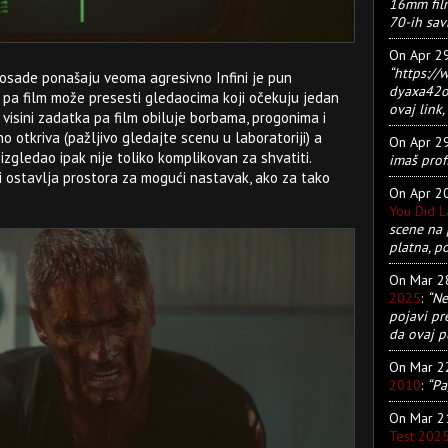
16mm film
70-ih sav
On Apr 2
“https:/
posade ponašaju veoma agresivno Infini je pun
dyaxa42ot
pa film može presesti gledaocima koji očekuju jedan
ovaj link, 
na visini zadatka pa film obiluje borbama, progonima i
 otkriva (pažljivo gledajte scenu u laboratoriji) a
On Apr 2
zgledao ipak nije toliko komplikovan za shvatiti.
imaš prof
 i ostavlja prostora za mogući nastavak, ako za tako
On Apr 2
You Did 
scene na 
platna, p
On Mar 
2025
:
“Ne
pojavi pr
da ovaj pu
On Mar 
2010
:
“Pa
On Mar 
Test 202