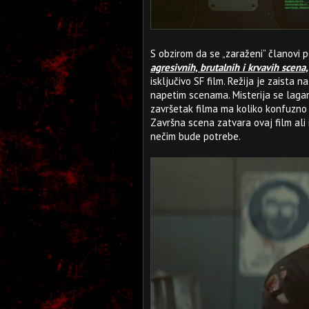
S obzirom da se „zaraženi” članovi 
agresivnih, brutalnih i krvavih scena,
isključivo SF film. Režija je zaista 
napetim scenama. Misterija se lagano
završetak filma ma koliko konfuzno i
Završna scena zatvara ovaj film ali
nečim bude potrebe.