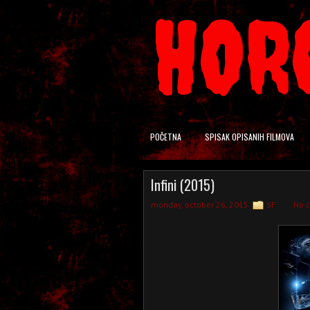
HOR
POČETNA
SPISAK OPISANIH FILMOVA
Infini (2015)
monday, october 26, 2015
SF
No 