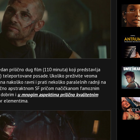
dan prilično dug film (110 minuta) koji predstavlja
i) teleportovane posade. Ukoliko preživite veoma
na nakoliko ravni i prati nekoliko paralelnih radnji na
ično apstraktnom SF pričom načičkanom famoznim
 dobrim i
u mnogim aspektima prilično kvalitetnim
or elementima.