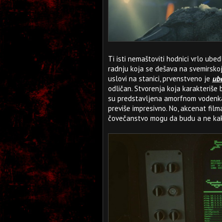
Ti isti nemaštoviti hodnici vrlo ube
radnju koja se dešava na svemirskoj 
uslovi na stanici, prvenstveno je
ube
odličan. Stvorenja koja karakteriše 
su predstavljena amorfnom vodenka
previše impresivno. No, akcenat fil
čovečanstvo mogu da budu a ne kak