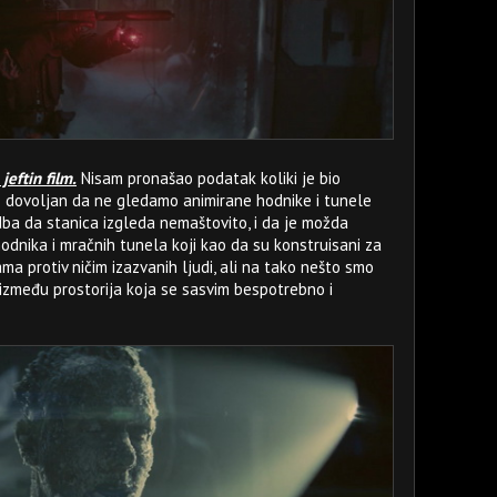
 jeftin film.
Nisam pronašao podatak koliki je bio
bio dovoljan da ne gledamo animirane hodnike i tunele
edba da stanica izgleda nemaštovito, i da je možda
dnika i mračnih tunela koji kao da su konstruisani za
a protiv ničim izazvanih ljudi, ali na tako nešto smo
a između prostorija koja se sasvim bespotrebno i