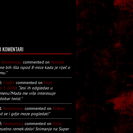
I KOMENTARI
8
Anonymous
commented on
Apostle
 ne bih išla ispod 8-mice kada je riječ o
mu.”
26
Coa92
commented on
Final
on 3 2006
:
“Jesi ih odgledao u
menu?Mada me više interesuje
dobar twist.”
21
Anonymous
commented on
Kraken
d se i gdje moze pogledati”
05
Anonymous
commented on
Dolly
zuelno remek-delo! Snimanje na Super