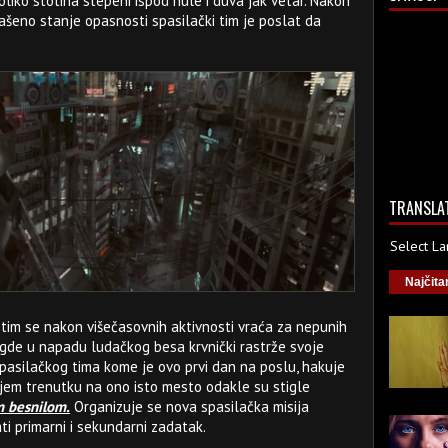
iko stotina stepeni ispod nule i duva jak vetar. Nakon
lašeno stanje opasnosti spasilački tim je poslat da
TRANSLA
Select L
Najčita
 tim se nakon višečasovnih aktivnosti vraća za nepunih
 gde u napadu ludačkog besa krvnički rastrže svoje
spasilačkog tima kome je ovo prvi dan na poslu, hakuje
njem trenutku na ono isto mesto odakle su stigle
m besnilom.
Organizuje se nova spasilačka misija
ati primarni i sekundarni zadatak.