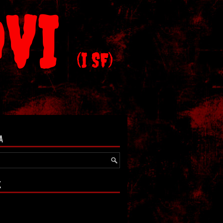
OVI
(I SF)
A
K