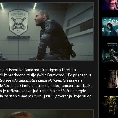
mogući isporuka famoznog kontigenta tereta a
li iz prethodne misije (Whit Carmichael). Po pristizanju
tvu posadu, smrznutu i izmasakriranu.
Grejanje na
ade što je doprinelo ekstremno niskoj temperaturi. Ipak,
ao je u životu zahvaljući tome što se šćućurio negde
a na stanici ima još živih ljudi ili „stvorenja” koja su do