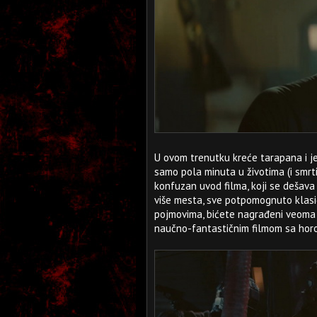
U ovom trenutku kreće tarapana i je
samo pola minuta u životima (i smrt
konfuzan uvod filma, koji se dešava 
više mesta, sve potpomognuto klas
pojmovima, bićete nagrađeni veoma
naučno-fantastičnim filmom sa hor