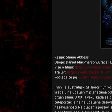
Režija: Shane Abbess
Uloge: Daniel MacPherson, Grace 
Više o filmu:
http://www.imdb.com/t
Trailer:
https://youtu.be/s4l_lHGM
Pogledajte još:
Event Horizon (1997
Infini je australijski SF horor film 
vrebaju na udaljenim planetama od s
organizama. U XXIII veku, kada se de
teleportacije na najudaljene delove 
nesavršenosti. Najplaćeniji poslovi 