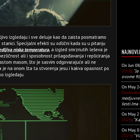
dljivo izgledaju i sve deluje kao da zaista posmatramo
stanici. Specijalni efekti su odlični kada su u pitanju
dljiva niska temperatura,
a izgled smrznutih leševa je
NAJNOVIJ
bezličnost ali i sposobnost prilagođavanja i repliciranja
stom masom, što je sasvim odgovarajuće ali ne
On Jun 0
ma je na onom šta ta stvorenja jesu i kakva opasnost po
2018
:
“Ja
o izgledaju.
ovome fil
On May 
Destinati
medjuvre
šesti.Ima 
On May 
2026
:
“Ka
On May 
2025
:
“Vi