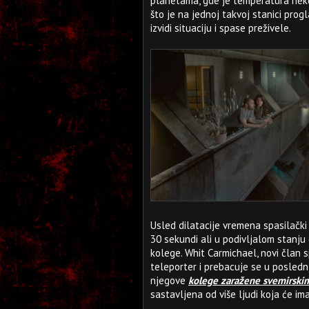
planetama, gde je temperatura nekol
što je na jednoj takvoj stanici prog
izvidi situaciju i spase preživele.
Usled dilatacije vremena spasilački
30 sekundi ali u podivljalom stanju
kolege. Whit Carmichael, novi član 
teleporter i prebacuje se u posled
njegove
kolege zaražene svemirski
sastavljena od više ljudi koja će im