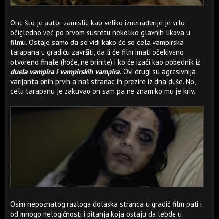
Ono što je autor zamislio kao veliko iznenađenje je vrlo
očigledno već po prvom susretu nekoliko glavnih likova u
filmu. Ostaje samo da se vidi kako će se cela vampirska
tarapana u gradiću završiti, da li će film imati očekivano
otvoreno finale (hoće, ne brinite) i ko će izaći kao pobednik iz
duela vampira i vampirskih vampira.
Ovi drugi su agresivnija
varijanta onih prvih a naš stranac ih prezire iz dna duše. No,
celu tarapanu je zakuvao on sam pa ne znam ko mu je kriv.
Osim nepoznatog razloga dolaska stranca u gradić film pati i
od mnogo nelogičnosti i pitanja koja ostaju da lebde u