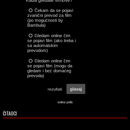
online polls
ČITAOCI