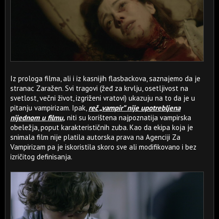
Iz prologa filma, ali i iz kasnijih flasbackova, saznajemo da je
stranac Zaražen. Svi tragovi (žeđ za krvlju, osetljivost na
svetlost, večni život, izgriženi vratovi) ukazuju na to da je u
pitanju vampirizam. Ipak,
reč „vampir” nije upotrebljena
nijednom u filmu,
niti su korištena najpoznatija vampirska
obeležja, poput karakterističnih zuba. Kao da ekipa koja je
snimala film nije platila autorska prava na Agenciji Za
Vampirizam pa je iskoristila skoro sve ali modifikovano i bez
izričitog definisanja.