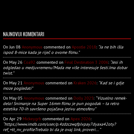
NAJNOVIJI KOMENTARI
On Jun 08
Anonymous
commented on
Apostle 2018
:
“Ja ne bih išla
ispod 8-mice kada je riječ o ovome filmu.”
On May 26
Coa92
commented on
Final Destination 3 2006
:
“Jesi ih
odgledao u medjuvremenu?Mada me više interesuje šesti.Ima dobar
twist.”
On May 21
Anonymous
commented on
Kraken 2026
:
“Kad se i gdje
moze pogledati”
On May 05
Anonymous
commented on
Dolly 2025
:
“Vizuelno remek-
delo! Snimanje na Super 16mm filmu je pun pogodak – ta retro
estetika 70-ih savršeno pojačava jezivu atmosferu”
On Apr 29
Mickeygrb
commented on
Apex 2026
:
“https://www.imdb.com/user/p.4zdzczwqfplvpay7dyaxa42oty?
ref_=tt_nv_profileTrebalo bi da je ovaj link, proveri... ”