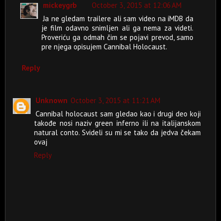
mickeygrb
October 3, 2015 at 12:06 AM
Ja ne gledam trailere ali sam video na iMDB da
je film odavno snimljen ali ga nema za videti.
Proveriću ga odmah čim se pojavi prevod, samo
pre njega opisujem Cannibal Holocaust.
Reply
Unknown
October 3, 2015 at 11:21 AM
Cannibal holocaust sam gledao kao i drugi deo koji
takođe nosi naziv green inferno ili na italijanskom
natural conto. Svideli su mi se tako da jedva čekam
ovaj
Reply