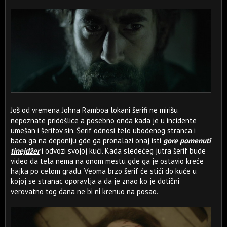
Još od vremena Johna Ramboa lokani šerifi ne mirišu
nepoznate pridošlice a posebno onda kada je u incidente
umešan i šerifov sin. Šerif odnosi telo ubodenog stranca i
baca ga na deponiju gde ga pronalazi onaj isti
gore pomenuti
tinejdžer
i odvozi svojoj kući. Kada sledećeg jutra šerif bude
video da tela nema na onom mestu gde ga je ostavio kreće
hajka po celom gradu. Veoma brzo šerif će stići do kuće u
kojoj se stranac oporavlja a da je znao ko je dotični
verovatno tog dana ne bi ni krenuo na posao.