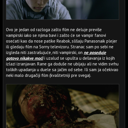
Ovo je jedan od razloga zašto film ne deluje previše
vampirski iako se njima bavi i zašto će se vampir fanovi
osećati kao da nose patike Reabok, slišaju Panasonaik plejer
ili gledaju film na Sorny televizoru. Stranac sam po sebi ne
izgleda niti zastrašujuće, niti vampirski, on
ne poseduje
gotovo nikakve moći
i uzalud se upušta u dešavanja iz kojih
izlazi izranjavan. Rane ga doduše ne ubijaju ali ne vidim svrhu
tolikih upadanja u duele sa jačim od sebe. Ili sam ja očekivao
neki malo drugačiji film (kvalitetniji pre svega).