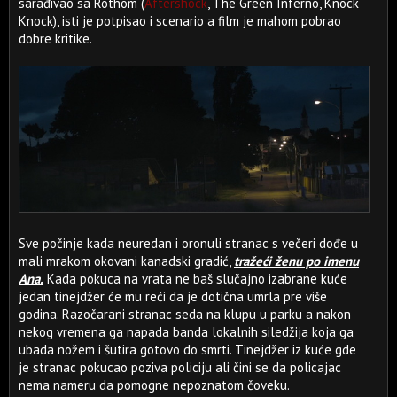
sarađivao sa Rothom (
Aftershock
, The Green Inferno, Knock
Knock), isti je potpisao i scenario a film je mahom pobrao
dobre kritike.
Sve počinje kada neuredan i oronuli stranac s večeri dođe u
mali mrakom okovani kanadski gradić,
tražeći ženu po imenu
Ana.
Kada pokuca na vrata ne baš slučajno izabrane kuće
jedan tinejdžer će mu reći da je dotična umrla pre više
godina. Razočarani stranac seda na klupu u parku a nakon
nekog vremena ga napada banda lokalnih siledžija koja ga
ubada nožem i šutira gotovo do smrti. Tinejdžer iz kuće gde
je stranac pokucao poziva policiju ali čini se da policajac
nema nameru da pomogne nepoznatom čoveku.