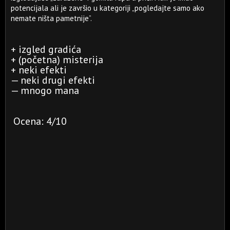
potencijala ali je završio u kategoriji „pogledajte samo ako
nemate ništa pametnije”.
+ izgled gradića
+ (početna) misterija
+ neki efekti
— neki drugi efekti
— mnogo mana
Ocena: 4/10