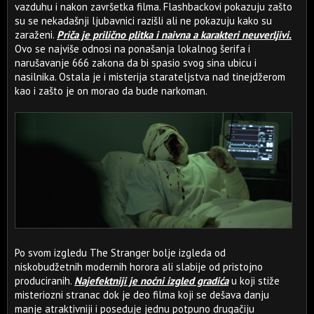
vazduhu i nakon završetka filma. Flashbackovi pokazuju zašto
su se nekadašnji ljubavnici razišli ali ne pokazuju kako su
zaraženi.
Priča je prilično plitka i naivna a karakteri neuverljivi.
Ovo se najviše odnosi na ponašanja lokalnog šerifa i
narušavanje 666 zakona da bi spasio svog sina ubicu i
nasilnika. Ostala je i misterija starateljstva nad tinejdžerom
kao i zašto je on morao da bude narkoman.
Po svom izgledu The Stranger bolje izgleda od
niskobudžetnih modernih horora ali slabije od pristojno
produciranih.
Najefektniji je noćni izgled gradića
u koji stiže
misteriozni stranac dok je deo filma koji se dešava danju
manje atraktivniji i poseduje jednu potpuno drugačiju