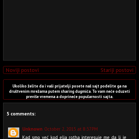
Noviji postovi
Stariji postovi
Ukoliko želite da i vaši prijatelji posete naš sajt podelite ga na
društvenim mrežama putem sharing dugmića. To vam neće oduzeti
previše vremena a doprineće popularnosti sajta.
5 comments:
Unknown
October 2, 2015 at 8:37 PM
Kad smo već kod elia rotha interesuje me da li je