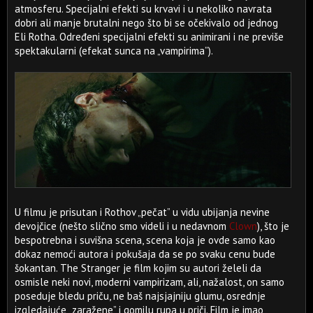
atmosferu. Specijalni efekti su krvavi i u nekoliko navrata
dobri ali manje brutalni nego što bi se očekivalo od jednog
Eli Rotha. Određeni specijalni efekti su animirani i ne previše
spektakularni (efekat sunca na „vampirima”).
U filmu je prisutan i Rothov „pečat” u vidu ubijanja nevine
devojčice (nešto slično smo videli i u nedavnom
Clown
), što je
bespotrebna i suvišna scena, scena koja je ovde samo kao
dokaz nemoći autora i pokušaja da se po svaku cenu bude
šokantan. The Stranger je film kojim su autori želeli da
osmisle neki novi, moderni vampirizam, ali, nažalost, on samo
poseduje bledu priču, ne baš najsjajniju glumu, osrednje
izgledajuće „zaražene” i gomilu rupa u priči. Film je imao