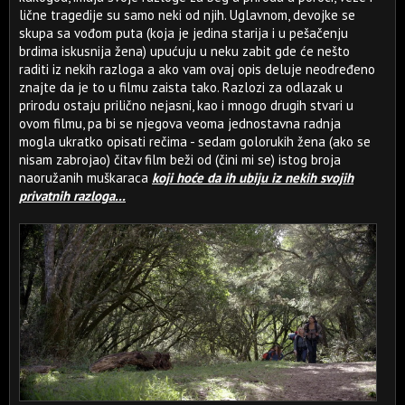
lične tragedije su samo neki od njih. Uglavnom, devojke se
skupa sa vođom puta (koja je jedina starija i u pešačenju
brdima iskusnija žena) upućuju u neku zabit gde će nešto
raditi iz nekih razloga a ako vam ovaj opis deluje neodređeno
znajte da je to u filmu zaista tako. Razlozi za odlazak u
prirodu ostaju prilično nejasni, kao i mnogo drugih stvari u
ovom filmu, pa bi se njegova veoma jednostavna radnja
mogla ukratko opisati rečima - sedam golorukih žena (ako se
nisam zabrojao) čitav film beži od (čini mi se) istog broja
naoružanih muškaraca
koji hoće da ih ubiju iz nekih svojih
privatnih razloga...