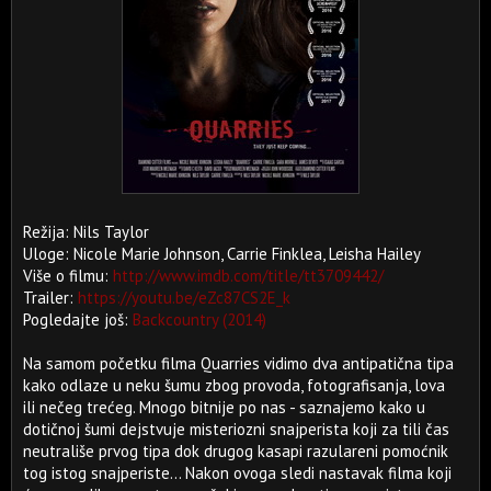
Režija: Nils Taylor
Uloge: Nicole Marie Johnson, Carrie Finklea, Leisha Hailey
Više o filmu:
http://www.imdb.com/title/tt3709442/
Trailer:
https://youtu.be/eZc87CS2E_k
Pogledajte još:
Backcountry (2014)
Na samom početku filma Quarries vidimo dva antipatična tipa
kako odlaze u neku šumu zbog provoda, fotografisanja, lova
ili nečeg trećeg. Mnogo bitnije po nas - saznajemo kako u
dotičnoj šumi dejstvuje misteriozni snajperista koji za tili čas
neutrališe prvog tipa dok drugog kasapi razulareni pomoćnik
tog istog snajperiste... Nakon ovoga sledi nastavak filma koji