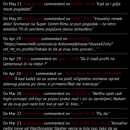
On May 21
Anonymous
commented on
Kraken 2026
:
“Kad se i gdje
moze pogledati”
On May 05
Anonymous
commented on
Dolly 2025
:
“Vizuelno remek-
delo! Snimanje na Super 16mm filmu je pun pogodak – ta retro
estetika 70-ih savršeno pojačava jezivu atmosferu”
On Apr 29
Mickeygrb
commented on
Apex 2026
:
“https://www.imdb.com/user/p.4zdzczwqfplvpay7dyaxa42oty?
ref_=tt_nv_profileTrebalo bi da je ovaj link, proveri... ”
On Apr 29
Mick
commented on
Apex 2026
:
“Da li imaš profil na
Letterboxd ili na Imbd ?”
On Apr 20
Coa 92
commented on
I Know What You Did Last Summer
1997
:
“A kad kažeš da su scene na plaži očigledno snimane ispred
zelenog platna, po čemu si primetio?Baš me intereuje.”
On Mar 28
Anonymous
commented on
Brick 2025
:
“Netflix opet radi
high-concept: zid koji se pojavi preko noći i svi su zarobljeni. Nadam
se da ovaj put neće biti 'sve je san' ili 'bilo…”
On Mar 22
Anonymous
commented on
Frozen 2010
:
“Pa, da.”
On Mar 21
Anonymous
commented on
This Is Not Test 2025
:
“Konačno
nešto novo od MacDonalda! Slasher serija je bila top, tako da su