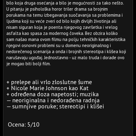
bilo koja druga osećanja a bilo je mogućnosti za tako nešto.
U pitanju je psihološka horor triler drama sa brojnim
porukama na temu izbegavanja suočavanja sa problemima i
ljudima koji su veće zveri od bilo kojih divljih životinja ali
nisam siguran koja je poenta njegovog završetka i vrelog
asfalta kao spasa za modernog čoveka. Bez obzira koliko
sam našao mana ovom filmu na polju tehničkih karakteristika
njegovi osnovni problemi su u domenu neoriginalnog i
nedorečenog scenarija a onda i brojnih stereotipa i klišea koji
narušavaju ugođaj. Jednostavno - uz malo truda i dorade ovo
je mogao biti bolji film.
+ prelepe ali vrlo zloslutne šume
+ Nicole Marie Johnson kao Kat
+ određena doza napetosti; muzika
— neoriginalna i nedorađena radnja
— sumnjive poruke; stereotipi i klišei
Ocena: 5/10