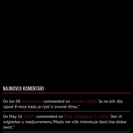
NAJNOVIJI KOMENTARI
On Jun 08
Anonymous
commented on
Apostle 2018
:
“Ja ne bih išla
ispod 8-mice kada je riječ o ovome filmu.”
On May 26
Coa92
commented on
Final Destination 3 2006
:
“Jesi ih
odgledao u medjuvremenu?Mada me više interesuje šesti.Ima dobar
twist.”