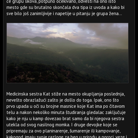
će grupu likova, potpuno očekivano, odvesti na ono isto
mesto gde su brutalno skončala dva tipa iz uvoda a kako bi
sve bilo još zanimljivije i napetije u pitanju je grupa žena...
Medicinska sestra Kat stiže na mesto okupljanja poslednja,
nevešto obrazlažući zašto je došlo do toga. Ipak, ono što
prvo upada u oči su brojne masnice koje Kat ima po čitavom
telu a nakon nekoliko minuta študiranja gledalac zaključuje
kako je nju u kamp dovezao brat samo da bi njegova sestra
utekla od svog nasilnog momka. I druge devojke koje se
pripremaju za ovo planinarenje, šumarenje ili kampovanje,
kakogod, imaju svoje razloge za beg u prirodu a poroci, veze i