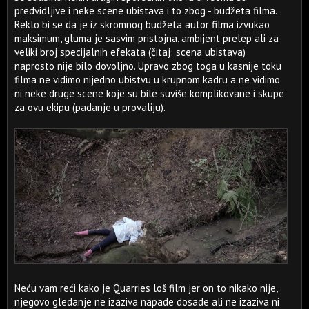
predvidljive i neke scene ubistava i to zbog - budžeta filma.
Reklo bi se da je iz skromnog budžeta autor filma izvukao
maksimum, gluma je sasvim pristojna, ambijent prelep ali za
veliki broj specijalnih efekata (čitaj: scena ubistava)
naprosto nije bilo dovoljno. Upravo zbog toga u kasnije toku
filma ne vidimo nijedno ubistvu u krupnom kadru a ne vidimo
ni neke druge scene koje su bile suviše komplikovane i skupe
za ovu ekipu (padanje u provaliju).
Neću vam reći kako je Quarries loš film jer on to nikako nije,
njegovo gledanje ne izaziva napade dosade ali ne izaziva ni