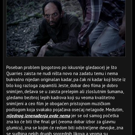
Poseban problem (pogotovo po iskusnije gledaoce) je što
Quarries zaista ne nudi ništa novo na zadatu temu i nema
bukvalno nijedan originalan kadar, pa čak ni kadar koji biste iz
bilo kog razloga zapamtili. Jeste, dobar deo filma je dobro
snimljen, dešava se u zaista prelepim ali zloslutnim šumama,
gledamo bezbroj lepih kadrova koji su veoma kvalitetno
snimljeni a ceo film je obogaćen pristojnom muzičkom
podlogom koja svakako pojačava osećaj nelagode. Međutim,
nijednog iznenađenja ovde nema
jer se od samog početka
zna ko će biti the final girl (veoma dobar izbor za glavnu
glumicu), zna se kojim će redom biti odstreljene devojke, zna
se sudbina nekih drugih sporednih likova a veoma su