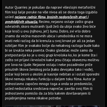
Autor Quarries je pokušao da napravi višeslojni metaforični
film koji šalje poruke na više nivoa ali se dosta toga izgubilo
usled
nejasne radnje filma, brojnih nedorečenih stvari i
predvidljivih situacija.
Recimo, nejasno ostaje zašto grupa
odvratnih, skoro mutiranih ljudi želi da ubija svako živo biće
koje kroči u ovu (njihovu, jel') šumu. Dobro, svi vrlo dobro
znamo da većina masovnih ubica i umobolnika ni ne mora
imati neki razlog da bi krenula u svoj krvavi pir ali za jedan
ozbiljan film je svakako bolje da nekakvog razloga bude kako
bi se izvukla neka poenta. Ovako gledalac može samo da
pretpostavlja ko je u ovoj grupi krvoloka ko, ko je kome šta i
zašto svi prljavi i krvoločni kakvi jesu čitaju obaveznu molitvu
pre lova na ljude. Nejasne ostaju i neke pozadinske priče
prisutnih likova ženskog pola (kako devojaka tako i vođe),
požar koji besni u okolini je kasnije nebitan a i ostali sporedni
likovi nemaju nikakvu funkciju u daljem toku filma. Autor je
jednostavno započeo mnogo toga a onda se predomislio,
usled nedostatka sredstava naprečac završio svoj film ili
jednostavno pomislio da za bilo kakvim dovršavanjem ili
pojašnjenjima nema nikakve potrebe.