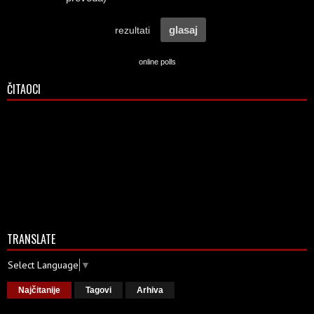
online polls
ČITAOCI
TRANSLATE
Select Language
▼
Najčitanije
Tagovi
Arhiva