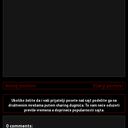
Noviji postovi
Stariji postovi
Ukoliko želite da i vaši prijatelji posete naš sajt podelite ga na
društvenim mrežama putem sharing dugmića. To vam neće oduzeti
previše vremena a doprineće popularnosti sajta.
0 comments: