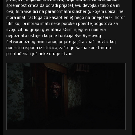
spremnost crnca da odradi prijateljevu devojku) tako da mi
ovaj film više liči na paranormalni slasher (u kojem ubica i ne
mora imati razloga za kasapljenje) nego na tinejdžerski horor
film koji bi morao imati neke poruke i poente, pogotovo za
svoju ciljnu grupu gledalaca. Osim njegovih namera
nepoznato ostaje i koja je funkcija Bye Bye-ovog
četvoronožnog animiranog prijatelja, šta znači novčić koji
non-stop ispada iz stočića, zašto je Sasha konstantno
prehlađena i još neke druge stvari...