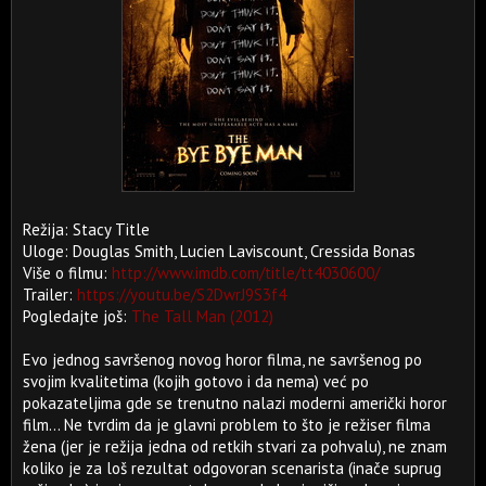
Režija: Stacy Title
Uloge: Douglas Smith, Lucien Laviscount, Cressida Bonas
Više o filmu:
http://www.imdb.com/title/tt4030600/
Trailer:
https://youtu.be/S2DwrJ9S3f4
Pogledajte još:
The Tall Man (2012)
Evo jednog savršenog novog horor filma, ne savršenog po
svojim kvalitetima (kojih gotovo i da nema) već po
pokazateljima gde se trenutno nalazi moderni američki horor
film... Ne tvrdim da je glavni problem to što je režiser filma
žena (jer je režija jedna od retkih stvari za pohvalu), ne znam
koliko je za loš rezultat odgovoran scenarista (inače suprug