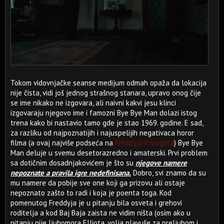
Tokom vidovnjačke seanse medijum odmah opaža da lokacija
nije čista, vidi još jednog strašnog stanara, upravo onog čije
se ime nikako ne izgovara, ali naivni kakvi jesu klinci
izgovaraju njegovo ime i famozni Bye Bye Man dolazi istog
trena kako bi nastavio tamo gde je stao 1969. godine. E sad,
za razliku od najpoznatijih i najuspelijih negativaca horor
filma (a ovaj najviše podseća na
Freddyja Kruegera
) Bye Bye
Man deluje u svemu desetorazredno i amaterski. Prvi problem
sa dotičnim dosadnjakovićem je što su
njegove namere
nepoznate a pravila igre nedefinisana.
Dobro, svi znamo da su
mu namere da pobije sve one koji ga prizovu ali ostaje
nepoznato zašto to radi i koja je poenta toga. Kod
pomenutog Freddyja je u pitanju bila osveta i grehovi
roditelja a kod Baj Baja zaista ne vidim ništa (osim ako u
pitanju nije ljubomora Elliota, volja plavuše za preljubom i