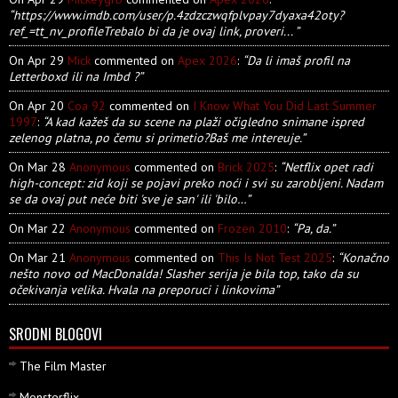
“https://www.imdb.com/user/p.4zdzczwqfplvpay7dyaxa42oty?
ref_=tt_nv_profileTrebalo bi da je ovaj link, proveri... ”
On Apr 29
Mick
commented on
Apex 2026
:
“Da li imaš profil na
Letterboxd ili na Imbd ?”
On Apr 20
Coa 92
commented on
I Know What You Did Last Summer
1997
:
“A kad kažeš da su scene na plaži očigledno snimane ispred
zelenog platna, po čemu si primetio?Baš me intereuje.”
On Mar 28
Anonymous
commented on
Brick 2025
:
“Netflix opet radi
high-concept: zid koji se pojavi preko noći i svi su zarobljeni. Nadam
se da ovaj put neće biti 'sve je san' ili 'bilo…”
On Mar 22
Anonymous
commented on
Frozen 2010
:
“Pa, da.”
On Mar 21
Anonymous
commented on
This Is Not Test 2025
:
“Konačno
nešto novo od MacDonalda! Slasher serija je bila top, tako da su
očekivanja velika. Hvala na preporuci i linkovima”
SRODNI BLOGOVI
The Film Master
Monsterflix