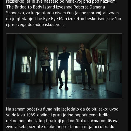
režiserke) jer je sve nastalo po nekakvoj priči pod nazivom
The Bridge to Body Island izvesnog Roberta Damona
Schnecka, za koga nikada nisam čuo (a i ne moram), ali znam
da je gledanje The Bye Bye Man izuzetno beskorisno, suvišno
i pre svega dosadno iskustvo...
Na samom početku filma nije izgledalo da će biti tako: uvod
se dešava 1969. godine i prati jedno popodnevno ludilo
nekog pomahnitalog tipa koji po komšiluku sačmarom lišava
života sebi poznate osobe neprestano mrmljajući u bradu