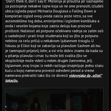
"Don't think it, don't say it". Misterija je prisutna jer saznajemo
za postojanje nekakve tajne koja se ne sme prenositi, izludeli
ubica izgleda poput Michaela Douglasa u Falling Down a
kompletan izgled ovog uvoda zaista jeste retro, sa sve
automobilima tog doba, enterijerima i izgledom komšiluka a
onda i veselim bojama koje zaista deluju kao proizvod
prošlosti. Nažalost ali potpuno očekivano radnja se zatim seli
u sadašnjost i prati troje studenata koji su (što je potpuno
nebitno za celu priču) u nekakvom ljubavnom trouglu. U
fokusu je Elliot koji se zabavlja sa plavušom Sashom ali mu
je tamnoputi prijatelj John, a svi vrlo dobro znamo da kada su
u pitanju plavuša i crnac tu može biti svašta (što se
eksplicitnije može videti u nekim drugim žanrovima, jel).
Uglavnom, ovaj trojac iz nekih razloga iznajmljuje jednu staru
kuću u kojoj namerava provesti određeni period a vreme
namerava prekratiti tako što će dovesti
vidovnjaka da „očisti”
lokaciju.