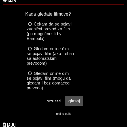
online polls
ČITAOCI