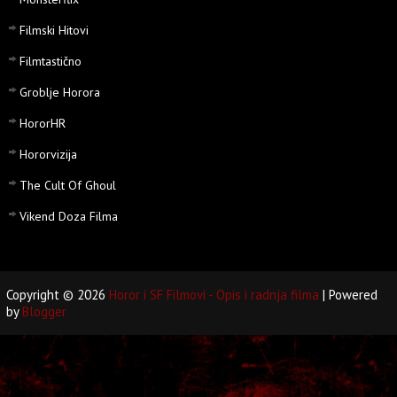
Filmski Hitovi
Filmtastično
Groblje Horora
HororHR
Hororvizija
The Cult Of Ghoul
Vikend Doza Filma
Copyright ©
2026
Horor i SF Filmovi - Opis i radnja filma
| Powered
by
Blogger