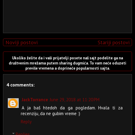
Noviji postovi
Stariji postovi
Ukoliko želite da i vaši prijatelji posete naš sajt podelite ga na
društvenim mrežama putem sharing dugmića. To vam neće oduzeti
previše vremena a doprineće popularnosti sajta.
4 comments:
JackTorrance
June 29, 2018 at 11:20 PM
A ja baš htedoh da ga pogledam. Hvala ti za
recenziju, da ne gubim vreme :)
Reply
Replies