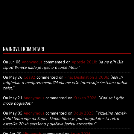
NAJNOVIJI KOMENTARI
On Jun 08
Anonymous
commented on
Apostle 2018
:
“Ja ne bih išla
ispod 8-mice kada je riječ o ovome filmu.”
On May 26
Coa92
commented on
Final Destination 3 2006
:
“Jesi ih
odgledao u medjuvremenu?Mada me više interesuje šesti.Ima dobar
twist.”
On May 21
Anonymous
commented on
Kraken 2026
:
“Kad se i gdje
moze pogledati”
On May 05
Anonymous
commented on
Dolly 2025
:
“Vizuelno remek-
delo! Snimanje na Super 16mm filmu je pun pogodak – ta retro
estetika 70-ih savršeno pojačava jezivu atmosferu”
On Apr 29
Mickeygrb
commented on
Apex 2026
: