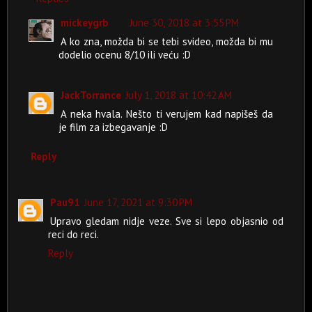
mickeygrb
June 30, 2018 at 3:55 PM
A ko zna, možda bi se tebi svideo, možda bi mu
dodelio ocenu 8/10 ili veću :D
JackTorrance
July 1, 2018 at 10:42 AM
A neka hvala. Nešto ti verujem kad napišeš da
je film za izbegavanje :D
Reply
Pau91
June 17, 2021 at 9:30 PM
Upravo gledam nidje veze. Sve si lepo objasnio od
reci do reci.
Reply