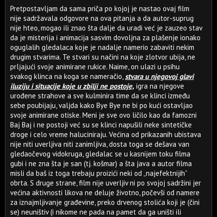
Pretpostavljam da sama priča po kojoj je nastao ovaj film
nije sadržavala odgovore na ova pitanja a da autor-suprug
nije hteo, mogao ili znao šta dalje da uradi već je zauzeo stav
da je misterija i animacija sasvim dovoljna za plašenje ionako
oguglalih gledalaca koje je nadalje namerio zabaviti nekim
drugim stvarima. Te stvari su načini na koje zlotvor ubija, ne
prljajući svoje animirane rukice. Naime, on ulazi u psihu
svakog klinca na koga se nameračio,
stvara u njegovoj glavi
iluziju i situacije koje u zbilji ne postoje,
igra na njegove
urođene strahove a sve kulminira time da se klinci između
sebe poubijaju, valjda kako Bye Bye ne bi po kući ostavljao
svoje animirane otiske. Meni je sve ovo ličilo kao da famozni
Baj Baj i ne postoji već su se klinci napušili neke sintetičke
droge i celo vreme haluciniraju. Većina od prikazanih ubistava
nije niti uverljiva niti zanimljiva, dosta toga se dešava van
gledaočevog vidokruga, gledalac se u kasnijem toku filma
gubi i ne zna šta je san (tj. košmar) a šta java a autor filma
misli da baš iz toga trebaju proizići neki od „najefektnijih”
obrta. S druge strane, film nije uverljiv ni po svojoj sadržini jer
većina aktivnosti likova ne deluje životno, počevši od namere
za iznajmljivanje građevine, preko drvenog stolića koji je (čini
se) neuništiv (i nikome ne pada na pamet da ga uništi ili