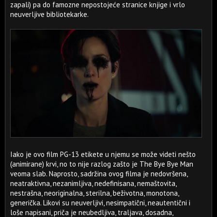
zapali) pa do famozne nepostojeće stranice knjige i vrlo
neuverljive bibliotekarke.
Iako je ovo film PG-13 etikete u njemu se može videti nešto
(animirane) krvi, no to nije razlog zašto je The Bye Bye Man
veoma slab. Naprosto, sadržina ovog filma je nedovršena,
neatraktivna, nezanimljiva, nedefinisana, nemaštovita,
nestrašna, neoriginalna, sterilna, beživotna, monotona,
generička. Likovi su neuverljivi, nesimpatični, neautentični i
loše napisani, priča je neubedljiva, traljava, dosadna,