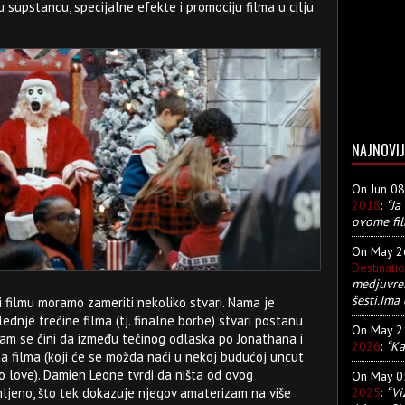
 supstancu, specijalne efekte i promociju filma u cilju
NAJNOVIJ
On Jun 0
2018
:
“Ja
ovome fil
On May 
Destinati
medjuvre
šesti.Ima 
i filmu moramo zameriti nekoliko stvari. Nama je
dnje trećine filma (tj. finalne borbe) stvari postanu
On May 
nam se čini da između tečinog odlaska po Jonathana i
2026
:
“Ka
a filma (koji će se možda naći u nekoj budućoj uncut
alo love). Damien Leone tvrdi da ništa od ovog
On May 
2025
:
“Vi
mljeno, što tek dokazuje njegov amaterizam na više