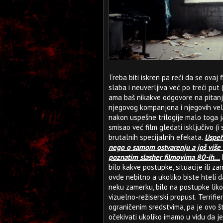
Treba biti iskren pa reći da se ovaj
slaba i neuverljiva već po treći put 
ama baš nikakve odgovore na pitanja 
njegovog kompanjona i njegovih velik
nakon uspešne trilogije malo toga ja
smisao već film gledati isključivo (i
brutalnih specijalnih efekata.
Uspeh
nego o samom ostvarenju a još više o
poznatim slasher filmovima 80-ih...
bilo kakve postupke, situacije ili za
ovde nebitno a ukoliko biste hteli 
neku zamerku, bilo na postupke likova
vizuelno-režiserski propust. Terrifie
ograničenim sredstvima, pa je ovo š
očekivati ukoliko imamo u vidu da j