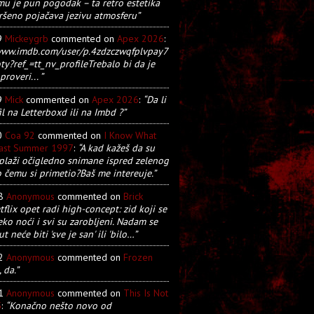
u je pun pogodak – ta retro estetika
ršeno pojačava jezivu atmosferu”
9
Mickeygrb
commented on
Apex 2026
:
/www.imdb.com/user/p.4zdzczwqfplvpay7
y?ref_=tt_nv_profileTrebalo bi da je
proveri... ”
9
Mick
commented on
Apex 2026
:
“Da li
il na Letterboxd ili na Imbd ?”
0
Coa 92
commented on
I Know What
Last Summer 1997
:
“A kad kažeš da su
plaži očigledno snimane ispred zelenog
o čemu si primetio?Baš me intereuje.”
28
Anonymous
commented on
Brick
tflix opet radi high-concept: zid koji se
eko noći i svi su zarobljeni. Nadam se
t neće biti 'sve je san' ili 'bilo…”
22
Anonymous
commented on
Frozen
, da.”
21
Anonymous
commented on
This Is Not
5
:
“Konačno nešto novo od