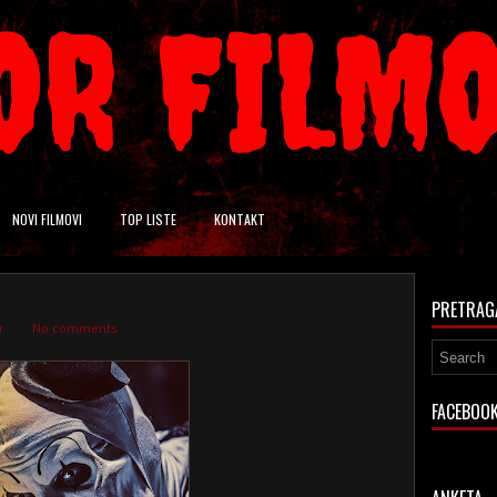
OR FILM
NOVI FILMOVI
TOP LISTE
KONTAKT
PRETRAG
r
No comments
FACEBOO