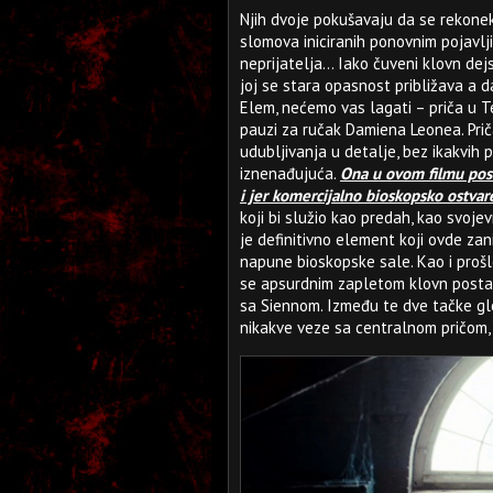
Njih dvoje pokušavaju da se rekone
slomova iniciranih ponovnim pojavlj
neprijatelja... Iako čuveni klovn d
joj se stara opasnost približava a d
Elem, nećemo vas lagati – priča u Te
pauzi za ručak Damiena Leonea. Prič
udubljivanja u detalje, bez ikakvih 
iznenađujuća.
Ona u ovom filmu post
i jer komercijalno bioskopsko ostva
koji bi služio kao predah, kao svoje
je definitivno element koji ovde za
napune bioskopske sale. Kao i prošlo
se apsurdnim zapletom klovn postav
sa Siennom. Između te dve tačke g
nikakve veze sa centralnom pričom, a