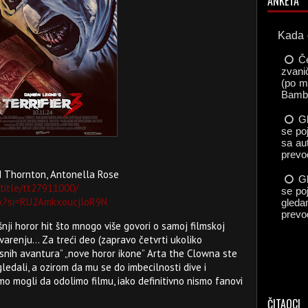
ANKETA
d Thornton, Antonella Rose
title/tt27911000/
nJk?si=RU2AmkxoucjloR9N
šnji horor hit što mnogo više govori o samoj filmskoj
renju... Za treći deo (zapravo četvrti ukoliko
esnih avantura” „nove horor ikone” Arta the Clowna ste
gledali, a ozirom da mu se do imbecilnosti dive i
mo mogli da odolimo filmu, iako definitivno nismo fanovi
ČITAOCI