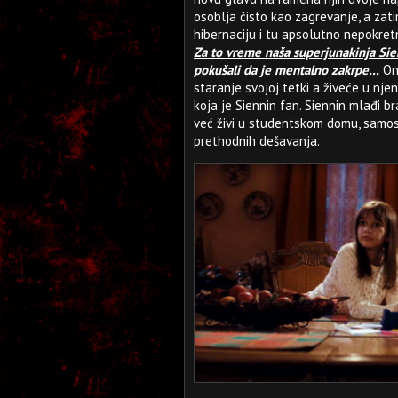
osoblja čisto kao zagrevanje, a za
hibernaciju i tu apsolutno nepokret
Za to vreme naša superjunakinja Sie
pokušali da je mentalno zakrpe...
Ona
staranje svojoj tetki a živeće u nje
koja je Siennin fan. Siennin mlađi b
već živi u studentskom domu, samost
prethodnih dešavanja.