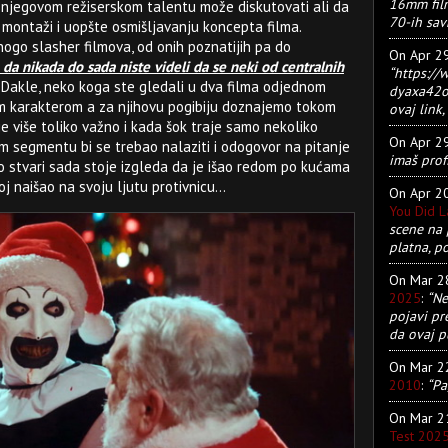
16mm film
o njegovom režiserskom talentu može diskutovati ali da
70-ih sav
, montaži i uopšte osmišljavanju koncepta filma.
ogo slasher filmova, od onih poznatijih pa do
On Apr 2
da nikada do sada niste videli da se neki od centralnih
“https:/
Dakle, neko koga ste gledali u dva filma odjednom
dyaxa42ot
vim karakterom a za njihovu pogibiju doznajemo tokom
ovaj link, 
ije više toliko važno i kada šok traje samo nekoliko
On Apr 2
segmentu bi se trebao nalaziti i odogovor na pitanje
imaš prof
o stvari sada stoje izgleda da je išao redom po kućama
j naišao na svoju ljutu protivnicu...
On Apr 2
You Did 
scene na 
platna, p
On Mar 
2025
:
“Ne
pojavi pr
da ovaj pu
On Mar 
2010
:
“Pa
On Mar 
Test 202