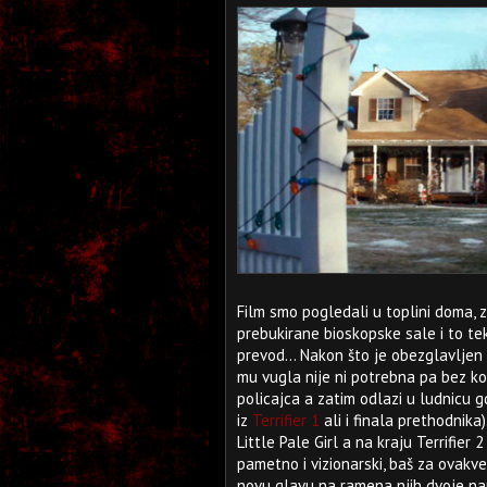
Film smo pogledali u toplini doma, 
prebukirane bioskopske sale i to te
prevod... Nakon što je obezglavljen
mu vugla nije ni potrebna pa bez ko
policajca a zatim odlazi u ludnicu 
iz
Terrifier 1
ali i finala prethodnika
Little Pale Girl a na kraju Terrifier 
pametno i vizionarski, baš za ovakv
novu glavu na ramena njih dvoje na