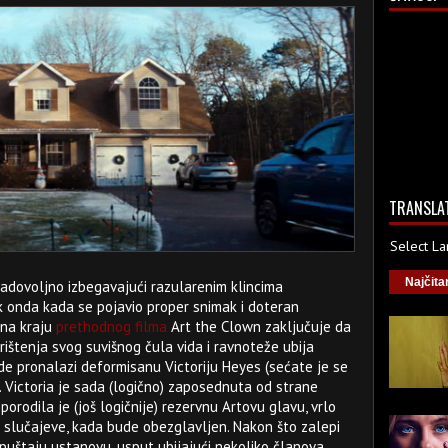
TRANSLA
Select L
Najčita
zadovoljno izbegavajući razularenim klincima
k onda kada se pojavio proper snimak i doteran
 na kraju
prethodnog filma
Art the Clown zaključuje da
rištenja svog suvišnog čula vida i ravnoteže ubija
gde pronalazi deformisanu Victoriju Heyes (sećate je se
). Victoria je sada (logično) zaposednuta od strane
2 porodila je (još logičnije) rezervnu Artovu glavu, vrlo
e slučajeve, kada bude obezglavljen. Nakon što zalepi
puštaju ustanovu, usput ubijajući nekoliko članova