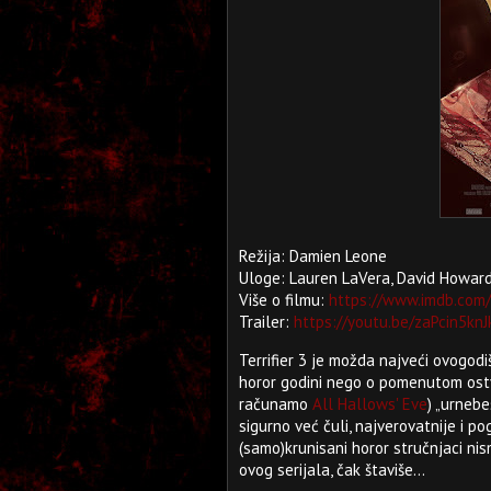
Režija: Damien Leone
Uloge: Lauren LaVera, David Howar
Više o filmu:
https://www.imdb.com/
Trailer:
https://youtu.be/zaPcin5k
Terrifier 3 je možda najveći ovogodi
horor godini nego o pomenutom ostva
računamo
All Hallows' Eve
) „urneb
sigurno već čuli, najverovatnije i po
(samo)krunisani horor stručnjaci nis
ovog serijala, čak štaviše...