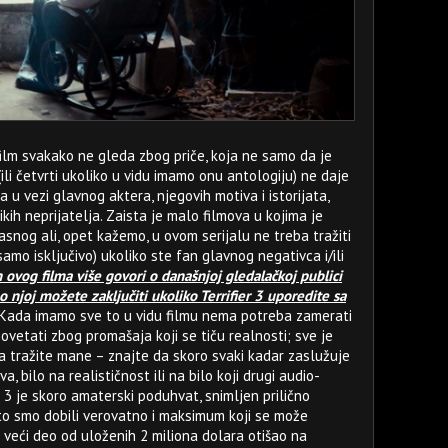
 film svakako ne gleda zbog priče, koja ne samo da je
(ili četvrti ukoliko u vidu imamo onu antologiju) ne daje
u vezi glavnog aktera, njegovih motiva i istorijata,
ih neprijatelja. Zaista je malo filmova u kojima je
snog ali, opet kažemo, u ovom serijalu ne treba tražiti
 samo isključivo) ukoliko ste fan glavnog negativca i/ili
 ovog filma više govori o današnjoj gledalačkoj publici
 njoj možete zaključiti ukoliko Terrifier 3 uporedite sa
Kada imamo sve to u vidu filmu nema potreba zamerati
novetati zbog promašaja koji se tiču realnosti; sve je
da tražite mane – znajte da skoro svaki kadar zaslužuje
, bilo na realističnost ili na bilo koji drugi audio-
r 3 je skoro amaterski poduhvat, snimljen prilično
to smo dobili verovatno i maksimum koji se može
e veći deo od uloženih 2 miliona dolara otišao na