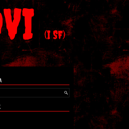
OVI
(I SF)
A
K