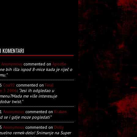
I KOMENTARI
8
Anonymous
commented on
Apostle
 ne bih išla ispod 8-mice kada je riječ o
mu.”
26
Coa92
commented on
Final
on 3 2006
:
“Jesi ih odgledao u
menu?Mada me više interesuje
dobar twist.”
21
Anonymous
commented on
Kraken
d se i gdje moze pogledati”
05
Anonymous
commented on
Dolly
zuelno remek-delo! Snimanje na Super