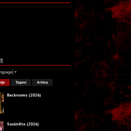
TE
anguage
▼
nije
Tagovi
Arhiva
Backrooms (2026)
Soulm8te (2026)