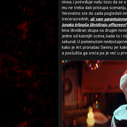
nivoa, i potvrđuje našu tezu da se 
mu ne treba dati pristupa scenariju
Verovatno ste do sada pogledali mn
trećerazrednih,
ali vam garantujemo 
junaka trilogija likvidiraju offscreen!
biva likvidiran skupa sa drugim no
jedne od kasnijih scena, kada to i n
sekundi. U pomenutom nedostajećem 
kako je Art pronašao Siennu jer kak
a poslužila ga sreća pa je već u prvo