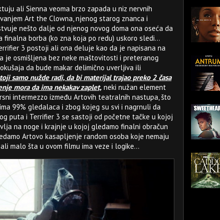
ktuju ali Sienna veoma brzo zapada u niz nervnih
ivanjem Art the Clowna, njenog starog znanca i
ejstvuje nešto dalje od njenog novog doma ona oseća da
a finalna borba (ko zna koja po redu) uskoro sledi...
rrifier 3 postoji ali ona deluje kao da je napisana na
a je osmišljena bez neke maštovitosti i preteranog
pokušaja da bude makar delimično uverljiva ili
oji samo nužde radi, da bi materijal trajao preko 2 časa
renje mora da ima nekakav zaplet,
neki nužan element
vrsni intermezzo između Artovih teatralnih nastupa, što
nima 99% gledalaca i zbog kojeg su svi i nagrnuli da
g puta i Terrifier 3 se sastoji od početne tačke u kojoj
lja na noge i krajnje u kojoj gledamo finalni obračun
ledamo Artovo kasapljenje random osoba koje nemaju
li malo šta u ovom filmu ima veze i logike...