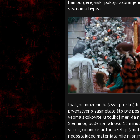
hamburgere, viski, pokoju zabranjenu
stvaranja hypea.
Ipak, ne možemo baš sve preskočiti 
prvenstveno zasmetalo što pre posle
veoma skokovite, u tolikoj meri da 
Sienninog buđenja fali oko 15 minut
verziji, kojom će autori uzeti još m
nedostajućeg materijala nije ni sni