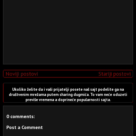
Noviji postovi
Stariji postovi
Ukoliko želite da i vaši prijatelji posete naš sajt podelite ga na
društvenim mrežama putem sharing dugmića. To vam neće oduzeti
previše vremena a doprineće popularnosti sajta.
0 comments:
Post a Comment