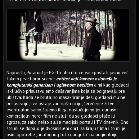
Naprosto, Polaroid je PG-13 film i to će vam postati jasno već
tokom prve horor scene:
entitet koji kamera oslobađa je
kompjuterski generisan i uglavnom bezličan
a mi kao gledaoci
isključivo prisustvujemo dešavanjima koja se odigravaju pre
ubistva. Kada se brutalno masakriranje desi gledaoci mu ne
prisustvuju, sve ostaje van naših očiju, čerečenje žrtve
eventualno samo čujemo ili ga naslućujemo jer današnji
komercijalni horor film ne služi da se gledaoci plaše ili
zgroze, za tako nešto služe medijski portali i TV dnevnik. Ono
što mi se dopalo je dvosmisleni obrt na kraju filma i to mi je
osim upotrebe „analognog foto gadgeta” najoriginalniji