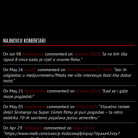
NAJNOVIJI KOMENTARI
On Jun 08
Anonymous
commented on
Apostle 2018
:
“Ja ne bih išla
ispod 8-mice kada je riječ o ovome filmu.”
On May 26
Coa92
commented on
Final Destination 3 2006
:
“Jesi ih
odgledao u medjuvremenu?Mada me više interesuje šesti.Ima dobar
twist.”
On May 21
Anonymous
commented on
Kraken 2026
:
“Kad se i gdje
moze pogledati”
On May 05
Anonymous
commented on
Dolly 2025
:
“Vizuelno remek-
delo! Snimanje na Super 16mm filmu je pun pogodak – ta retro
estetika 70-ih savršeno pojačava jezivu atmosferu”
On Apr 29
Mickeygrb
commented on
Apex 2026
:
“https://www.imdb.com/user/p.4zdzczwqfplvpay7dyaxa42oty?