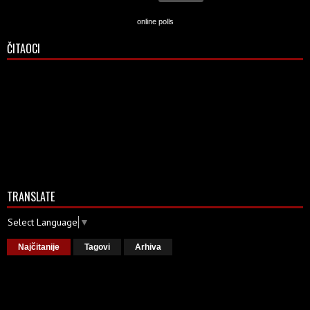
online polls
ČITAOCI
TRANSLATE
Select Language
▼
Najčitanije
Tagovi
Arhiva