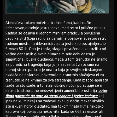
Atmosfera tokom početne trećine filma, kao i način
odmotavanja radnje jesu u nekoj meri retro i prilično prijaju.
Radnja se dešava u jednom mirnijem gradiću a povučena
devojka Bird (koja radi u za današnje pojmove izuzetno retro
radnom mestu - antikvarnici) zaista jeste kao pozajmljena iz
filmova 80-ih. Ona je topla, blaga i povučena a za razliku od
većine današnjih glavnih glumica mlađe dobi dosta je
simpatična i bliska gledaocu. Mada u tom trenutku ne znamo
za porodičnu tragediju koja ju je zadesila čvrsto smo na
njenoj strani, pa, iako je ona ta koja je svojim pritiskanjem
okidača na polaroidu pokrenula niz smrtnih slučajeva ni za
trenutak je ne krivimo za sva stradanja. Kada iz foto-aparata
izađe to što izađe, a to izlazi obično noću i pojavljuje se u
mraku tradicionalno neosvetljenih američkih prostorija,
autor
filma pokazuje da ume da stvori napete i jezive kadrove
koji
ipak ne kulminiraju na zadovoljavajući način, makar ukoliko
ste iskusni horor gledalac. Ima tokom finala filma nekoliko
kadrova koji pokazuju nešto više, kada se CGI „razmaše” ali
što se tiče vizuelnih aduta Polaroid je - standardno tanak.