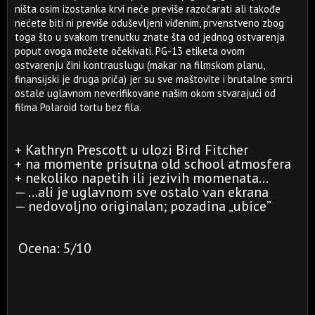
ništa osim izostanka krvi neće previše razočarati ali takođe
nećete biti ni previše oduševljeni viđenim, prvenstveno zbog
toga što u svakom trenutku znate šta od jednog ostvarenja
poput ovoga možete očekivati. PG-13 etiketa ovom
ostvarenju čini kontrauslugu (makar na filmskom planu,
finansijski je druga priča) jer su sve maštovite i brutalne smrti
ostale uglavnom neverifikovane našim okom stvarajući od
filma Polaroid tortu bez fila.
+ Kathryn Prescott u ulozi Bird Fitcher
+ na momente prisutna old school atmosfera
+ nekoliko napetih ili jezivih momenata...
— ...ali je uglavnom sve ostalo van ekrana
— nedovoljno originalan; pozadina „ubice”
Ocena: 5/10