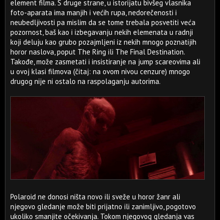
element filma. S druge strane, u istorijatu bivšeg vlasnika
foto-aparata ima manjih i većih rupa, nedorečenosti i
neubedljivosti pa mislim da se tome trebala posvetiti veća
pozornost, baš kao i izbegavanju nekih elemenata u radnji
koji deluju kao grubo pozajmljeni iz nekih mnogo poznatijih
horor naslova, poput The Ring ili The Final Destination.
Takođe, može zasmetati i insistiranje na jump scareovima ali
u ovoj klasi filmova (čitaj: na ovom nivou cenzure) mnogo
drugog nije ni ostalo na raspolaganju autorima.
Polaroid ne donosi ništa novo ili sveže u horor žanr ali
njegovo gledanje može biti prijatno ili zanimljivo, pogotovo
ukoliko smanjite očekivanja. Tokom njegovog gledanja vas