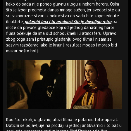
kako do sada nije poneo glavnu ulogu u nekom hororu. Osim
što je izbor predmeta danas mnogo sužen, jer svedoci ste da
su raznorazne stvari iz pokućstva do sada bile zaposednute
ili uklete,
polaroid ima i tu prednost što je dovoljno retro
pa
može da privuče gledaoce koji od jednog današnjeg horor
filma očekuje da ima old school šmek ili atmosferu. Upravo
zbog toga sam i pristupio gledanju ovog filma i nisam se
sasvim razočarao iako je krajnji rezultat mogao i morao biti
makar nešto bolji.
Kao što rekoh, u glavnoj ulozi filma je polaroid foto-aparat.
Dotični se pojavljuje na prodaji u jednoj antikvarnici i to baš u