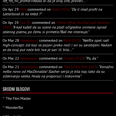
ref_=tt_nv_profileTrebalo bi da je ovaj link, proveri... ”
On Apr 29
Mick
commented on
Apex 2026
:
“Da li imaš profil na
Letterboxd ili na Imbd ?”
On Apr 20
Coa 92
commented on
I Know What You Did Last Summer
1997
:
“A kad kažeš da su scene na plaži očigledno snimane ispred
zelenog platna, po čemu si primetio?Baš me intereuje.”
On Mar 28
Anonymous
commented on
Brick 2025
:
“Netflix opet radi
high-concept: zid koji se pojavi preko noći i svi su zarobljeni. Nadam
se da ovaj put neće biti 'sve je san' ili 'bilo…”
On Mar 22
Anonymous
commented on
Frozen 2010
:
“Pa, da.”
On Mar 21
Anonymous
commented on
This Is Not Test 2025
:
“Konačno
nešto novo od MacDonalda! Slasher serija je bila top, tako da su
očekivanja velika. Hvala na preporuci i linkovima”
SRODNI BLOGOVI
The Film Master
Monsterflix