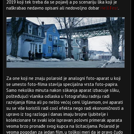
2019 koji tek treba da se pojavi) a po scenariju lika koji je
naškrabao nedavno opisani ali nedovoljno dobar
Hell Fest
.
Za one koji ne znaju polaroid je analogni foto-aparat u koji
se umesto foto-filma stavlja specijalna vrsta foto-papira.
Samo nekoliko minuta nakon slikanja aparat izbacuje sliku,
pošteđujući vlanika odlaska u fotografsku radnju radi
razvijanja filma ali po nešto većoj ceni. Uglavnom, ovi aparati
su se više koristili radi cool efekta nego radi ekonomičnosti a
upravo iz tog razloga i danas imaju brojne ljubitelje i
kolekcionare te svaki iole ispravan polovni primerak aparata
veoma brzo pronađe svog kupca na licitacijama. Polaroid je
veoma pogodan za jedan film, u tolikoj meri da je pravo čudo