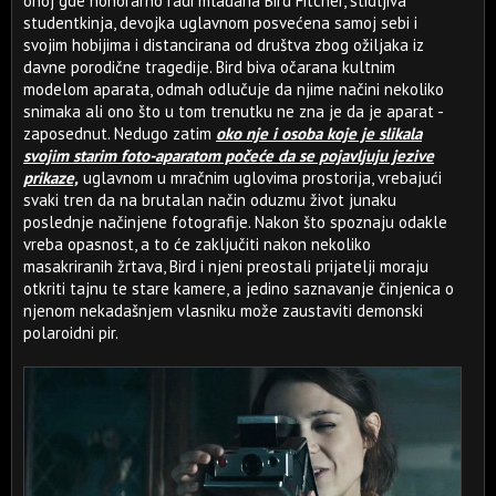
onoj gde honorarno radi mlađana Bird Fitcher, stidljiva
studentkinja, devojka uglavnom posvećena samoj sebi i
svojim hobijima i distancirana od društva zbog ožiljaka iz
davne porodične tragedije. Bird biva očarana kultnim
modelom aparata, odmah odlučuje da njime načini nekoliko
snimaka ali ono što u tom trenutku ne zna je da je aparat -
zaposednut. Nedugo zatim
oko nje i osoba koje je slikala
svojim starim foto-aparatom počeće da se pojavljuju jezive
prikaze,
uglavnom u mračnim uglovima prostorija, vrebajući
svaki tren da na brutalan način oduzmu život junaku
poslednje načinjene fotografije. Nakon što spoznaju odakle
vreba opasnost, a to će zaključiti nakon nekoliko
masakriranih žrtava, Bird i njeni preostali prijatelji moraju
otkriti tajnu te stare kamere, a jedino saznavanje činjenica o
njenom nekadašnjem vlasniku može zaustaviti demonski
polaroidni pir.