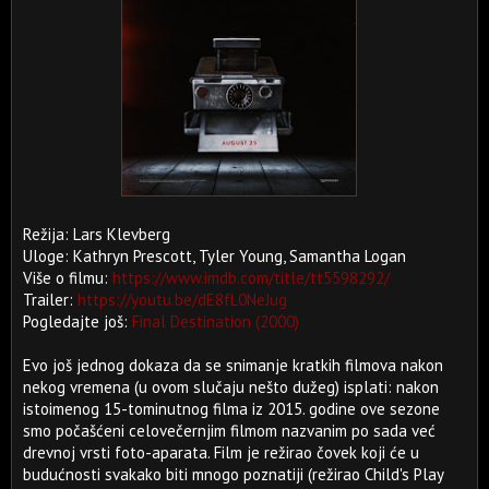
Režija: Lars Klevberg
Uloge: Kathryn Prescott, Tyler Young, Samantha Logan
Više o filmu:
https://www.imdb.com/title/tt5598292/
Trailer:
https://youtu.be/dE8fL0NeJug
Pogledajte još:
Final Destination (2000)
Evo još jednog dokaza da se snimanje kratkih filmova nakon
nekog vremena (u ovom slučaju nešto dužeg) isplati: nakon
istoimenog 15-tominutnog filma iz 2015. godine ove sezone
smo počašćeni celovečernjim filmom nazvanim po sada već
drevnoj vrsti foto-aparata. Film je režirao čovek koji će u
budućnosti svakako biti mnogo poznatiji (režirao Child's Play