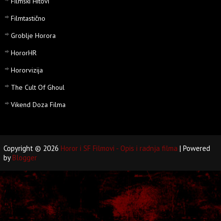
Filmski Hitovi
Filmtastično
Groblje Horora
HororHR
Hororvizija
The Cult Of Ghoul
Vikend Doza Filma
Copyright ©
2026
Horor i SF Filmovi - Opis i radnja filma
| Powered
by
Blogger