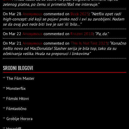
zelenog platna, po čemu si primetio?Baš me intereuje.”
On Mar 28
Anonymous
commented on
Brick 2025
:
“Netflix opet radi
high-concept: zid koji se pojavi preko noći i svi su zarobljeni. Nadam
se da ovaj put neće biti 'sve je san' ili 'bilo…”
On Mar 22
Anonymous
commented on
Frozen 2010
:
“Pa, da.”
On Mar 21
Anonymous
commented on
This Is Not Test 2025
:
“Konačno
nešto novo od MacDonalda! Slasher serija je bila top, tako da su
očekivanja velika. Hvala na preporuci i linkovima”
SRODNI BLOGOVI
The Film Master
Monsterflix
Filmski Hitovi
Filmtastično
Groblje Horora
HororHR