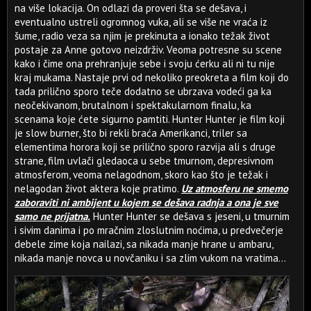
na više lokacija. On odlazi da proveri šta se dešava, i
eventualno ustreli ogromnog vuka, ali se više ne vraća iz
šume, radio veza sa njim je prekinuta a ionako težak život
postaje za Anne gotovo neizdrživ. Veoma potresne su scene
kako i čime ona prehranjuje sebe i svoju ćerku ali ni tu nije
kraj mukama. Nastaje prvi od nekoliko preokreta a film koji do
tada prilično sporo teče dodatno se ubrzava vodeći ga ka
neočekivanom, brutalnom i spektakularnom finalu, ka
scenama koje ćete sigurno pamtiti. Hunter Hunter je film koji
je slow burner, što bi rekli braća Amerikanci, triler sa
elementima horora koji se prilično sporo razvija ali s druge
strane, film uvlači gledaoca u sebe tmurnom, depresivnom
atmosferom, veoma nelagodnom, skoro kao što je težak i
nelagodan život aktera koje pratimo.
Uz atmosferu ne smemo
zaboraviti ni ambijent u kojem se dešava radnja a ona je sve
samo ne prijatna.
Hunter Hunter se dešava s jeseni, u tmurnim
i sivim danima i po mračnim zloslutnim noćima, u predvečerje
debele zime koja nailazi, sa nikada manje hrane u ambaru,
nikada manje novca u novčaniku i sa zlim vukom na vratima...