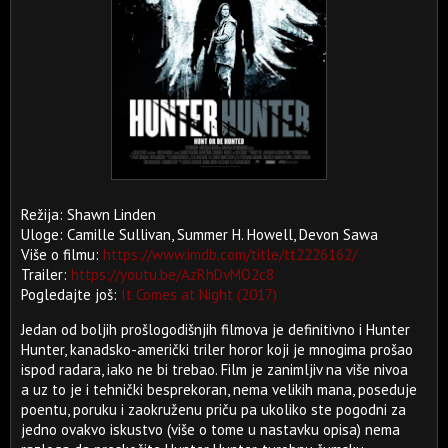
Režija: Shawn Linden
Uloge: Camille Sullivan, Summer H. Howell, Devon Sawa
Više o filmu:
https://www.imdb.com/title/tt2226162/
Trailer:
https://youtu.be/AzRhDvMO2c8
Pogledajte još:
It Comes at Night (2017)
Jedan od boljih prošlogodišnjih filmova je definitivno i Hunter
Hunter, kanadsko-američki triler horor koji je mnogima prošao
ispod radara, iako ne bi trebao. Film je zanimljiv na više nivoa
a uz to je i tehnički besprekoran, nema velikih mana, poseduje
poentu, poruku i zaokruženu priču pa ukoliko ste pogodni za
jedno ovakvo iskustvo (više o tome u nastavku opisa) nema