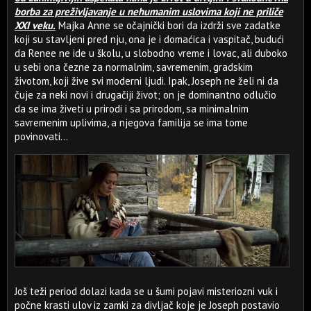
borba za preživljavanje u nehumanim uslovima koji ne priliče
XXI veku.
Majka Anne se očajnički bori da izdrži sve zadatke
koji su stavljeni pred nju, ona je i domaćica i vaspitač, budući
da Renee ne ide u školu, u slobodno vreme i lovac, ali duboko
u sebi ona čezne za normalnim, savremenim, gradskim
životom, koji žive svi moderni ljudi. Ipak, Joseph ne želi ni da
čuje za neki novi i drugačiji život; on je dominantno odlučio
da se ima živeti u prirodi i sa prirodom, sa minimalnim
savremenim uplivima, a njegova familija se ima tome
povinovati...
Još teži period dolazi kada se u šumi pojavi misteriozni vuk i
počne krasti ulov iz zamki za divljač koje je Joseph postavio