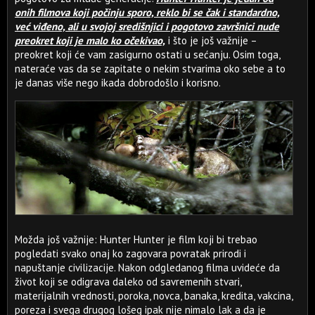
onih filmova koji počinju sporo, reklo bi se čak i standardno,
već viđeno, ali u svojoj središnjici i pogotovo završnici nude
preokret koji je malo ko očekivao,
i što je još važnije –
preokret koji će vam zasigurno ostati u sećanju. Osim toga,
nateraće vas da se zapitate o nekim stvarima oko sebe a to
je danas više nego ikada dobrodošlo i korisno.
Možda još važnije: Hunter Hunter je film koji bi trebao
pogledati svako onaj ko zagovara povratak prirodi i
napuštanje civilizacije. Nakon odgledanog filma uvideće da
život koji se odigrava daleko od savremenih stvari,
materijalnih vrednosti, poroka, novca, banaka, kredita, vakcina,
poreza i svega drugog lošeg ipak nije nimalo lak a da je