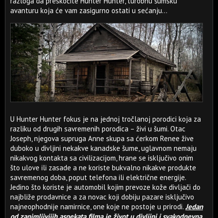
razloga da preskočite Hunter Hunter, turobnu šumsku
avanturu koja će vam zasigurno ostati u sećanju...
U Hunter Hunter fokus je na jednoj tročlanoj porodici koja za
razliku od drugih savremenih porodica – živi u šumi. Otac
Joseph, njegova supruga Anne skupa sa ćerkom Renee žive
duboko u divljini nekakve kanadske šume, uglavnom nemaju
nikakvog kontakta sa civilizacijom, hrane se isključivo onim
što ulove ili zasade a ne koriste bukvalno nikakve produkte
savremenog doba, poput telefona ili električne energije.
Jedino što koriste je automobil kojim prevoze kože divljači do
najbliže prodavnice a za novac koji dobiju pazare isključivo
najneophodnije namirnice, one koje ne postoje u prirodi.
Jedan
od zanimljivijih aspekata filma je život u divljini i svakodnevna