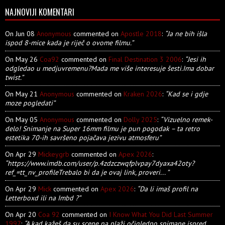
NAJNOVIJI KOMENTARI
On Jun 08
Anonymous
commented on
Apostle 2018
:
“Ja ne bih išla
ispod 8-mice kada je riječ o ovome filmu.”
On May 26
Coa92
commented on
Final Destination 3 2006
:
“Jesi ih
odgledao u medjuvremenu?Mada me više interesuje šesti.Ima dobar
twist.”
On May 21
Anonymous
commented on
Kraken 2026
:
“Kad se i gdje
moze pogledati”
On May 05
Anonymous
commented on
Dolly 2025
:
“Vizuelno remek-
delo! Snimanje na Super 16mm filmu je pun pogodak – ta retro
estetika 70-ih savršeno pojačava jezivu atmosferu”
On Apr 29
Mickeygrb
commented on
Apex 2026
:
“https://www.imdb.com/user/p.4zdzczwqfplvpay7dyaxa42oty?
ref_=tt_nv_profileTrebalo bi da je ovaj link, proveri... ”
On Apr 29
Mick
commented on
Apex 2026
:
“Da li imaš profil na
Letterboxd ili na Imbd ?”
On Apr 20
Coa 92
commented on
I Know What You Did Last Summer
1997
:
“A kad kažeš da su scene na plaži očigledno snimane ispred