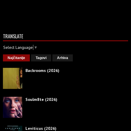
TRANSLATE
Select Language
▼
Najčitanije
Tagovi
Arhiva
Backrooms (2026)
Soulm8te (2026)
Leviticus (2026)