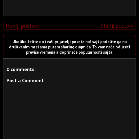
Noviji postovi
Stariji postovi
Ukoliko želite da i vaši prijatelji posete naš sajt podelite ga na
društvenim mrežama putem sharing dugmića. To vam neće oduzeti
previše vremena a doprineće popularnosti sajta.
0 comments:
Post a Comment