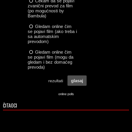
online polls
ČITAOCI