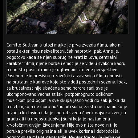
Camille Sullivan u ulozi majke je prva zvezda filma, iako ni
ostali akteri nisu nekvalitetni, čak naprotiv. Ipak, Anne je,
pogotovo kada se njen suprug ne vrati iz lova, centralni
karakter filma, njene borbe i emocije se vide u svakom kadru
a ono što posmatramo je uglavnom iz njene perspektive.
Posebno je impresivna u završnici a završnica filma donosi i
najbrutalnije kadrove koje ste videli poslednjih sezona. Ipak,
ta brutalnost nije ubačena samo horora radi, sve je
ukomponovano veoma stilski, potpomognuto odličnom
muzičkom podlogom, a sve skupa jasno vodi do zaključka da
u divljini, koja ne mora nužno biti šuma, zaista ne znamo ko je
lovac a ko lovina i da je i pored svega čovek najveća zver, i u
gradu ali i u negostuljubivoj šumi koja je nastanjena
krvoločnim divljim životinjama. Nije ovo ništa novo, niti je
poruka previše originalna ali je uvek korisna i dobrodošla,
pogotovo za mlađe generacije.
Hunter Hunter je jedan od