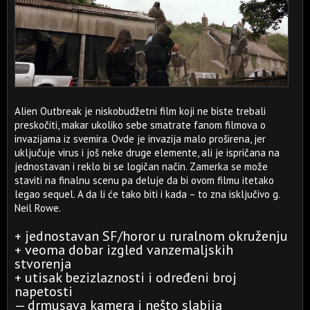
Alien Outbreak je niskobudžetni film koji ne biste trebali
preskočiti, makar ukoliko sebe smatrate fanom filmova o
invazijama iz svemira. Ovde je invazija malo proširena, jer
uključuje virus i još neke druge elemente, ali je ispričana na
jednostavan i reklo bi se logičan način. Zamerka se može
staviti na finalnu scenu pa deluje da bi ovom filmu itetako
legao sequel. A da li će tako biti i kada – to zna isključivo g.
Neil Rowe.
+ jednostavan SF/horor u ruralnom okruženju
+ veoma dobar izgled vanzemaljskih
stvorenja
+ utisak bezizlaznosti i određeni broj
napetosti
— drmusava kamera i nešto slabija