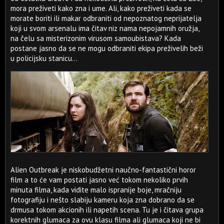
mora preživeti kako zna i ume. Ali, kako preživeti kada se
morate boriti ili makar odbraniti od nepoznatog neprijatelja
koji u svom arsenalu ima čitav niz nama nepojamnih oružja,
na čelu sa misterizonim virusom samoubistava? Kada
postane jasno da se ne mogu odbraniti ekipa preživelih beži
u policijsku stanicu...
Alien Outbreak je niskobudžetni naučno-fantastični horor
film a to će vam postati jasno već tokom nekoliko prvih
minuta filma, kada vidite malo ispranije boje, mračniju
fotografiju i nešto slabiju kameru koja zna dobrano da se
drmusa tokom akcionih ili napetih scena. Tu je i čitava grupa
korektnih glumaca za ovu klasu filma ali glumaca koji ne bi