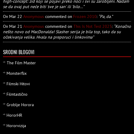
high-concept: zid koji se pojavi preko noći i svi su zarobljeni. Nadam
se da ovaj put neće biti 'sve je san' ili 'bilo…”
On Mar 22
Anonymous
commented on
Frozen 2010
:
“Pa, da.”
On Mar 21
Anonymous
commented on
This Is Not Test 2025
:
“Konačno
nešto novo od MacDonalda! Slasher serija je bila top, tako da su
očekivanja velika. Hvala na preporuci i linkovima”
SRODNI BLOGOVI
The Film Master
Monsterflix
Filmski Hitovi
Filmtastično
Groblje Horora
HororHR
Hororvizija