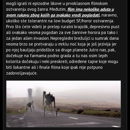
mogli igrati ni epizodne likove u prvoklasnom filmskom
ostvarenju ovog žanra. Međutim,
film ima nekoliko aduta u
svom rukavu zbog kojih ga svakako vredi pogledati,
naravno,
ukoliko ste tolerantni na low budget SF/horor ostvarenja.
Prvo što ćete videti je prelep ruralni krajolik, depresivno pust
ali svakako veoma pogodan za sve žanrove horora pa tako i
za jedan alien invasion. Nepregledni brežuljci u sumrak dana
veoma brzo se pretvaraju u mrklu noć koja je još jezivija jer
po njoj bauljaju pridošlice sa druge planete. Jutro nas, pak,
dočekuje na farmama podno grada a tu nas osim lepih
kolorita dočekuju i neki preokreti, određene tajne koje mogu
biti šokantne ali i finale filma koje ipak nije potpuno
zadovoljavajuće.