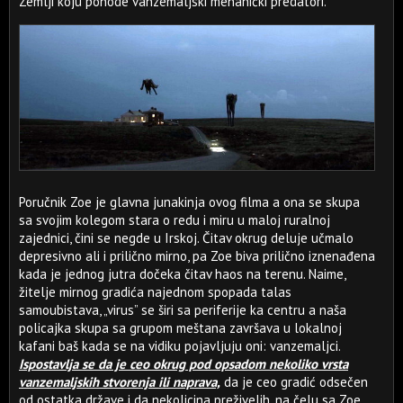
Zemlji koju pohode vanzemaljski mehanički predatori.
Poručnik Zoe je glavna junakinja ovog filma a ona se skupa
sa svojim kolegom stara o redu i miru u maloj ruralnoj
zajednici, čini se negde u Irskoj. Čitav okrug deluje učmalo
depresivno ali i prilično mirno, pa Zoe biva prilično iznenađena
kada je jednog jutra dočeka čitav haos na terenu. Naime,
žitelje mirnog gradića najednom spopada talas
samoubistava, „virus” se širi sa periferije ka centru a naša
policajka skupa sa grupom meštana završava u lokalnoj
kafani baš kada se na vidiku pojavljuju oni: vanzemaljci.
Ispostavlja se da je ceo okrug pod opsadom nekoliko vrsta
vanzemaljskih stvorenja ili naprava,
da je ceo gradić odsečen
od ostatka države i da nekolicina preživelih, na čelu sa Zoe,