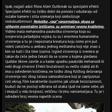
Ipak, najjači adut filma Alien Outbreak su specijalni efekti.
Specijalni efekti su toliko dobri da pomalo i odudaraju od
oslabe kamere i stila snimanja koji simbolizuje
niskobudžetnost.
Nekoliko „rasa” vanzemaljaca, skupa sa
njihovim svemirskim letilicama, su animirani veoma kvalitetno.
Vidimo mala mehanoidna paukolika stvorenja koja su
svojevrsna pešadijska vojska, tu su i enormna humanoidna
stvorenja a tu je i nepoznata kreatura koju ćemo prvi put
videti zatočenu u ambaru jednog meštanina koji nije znao s
kim se kači i šta time izaziva. Izgled stvorenja iz svemira je
takav da ćete jedva čekati da se scene u kojima gledamo
ljudske likove završe a u kadar upadnu paukoliki mehanoidi ili
neki drugi stvorovi. Efekti brutalnosti su nešto slabiji ali ih
ima u određenim količnima, ne toliko zbog fizičkog delovanja
stvorenja već zbog talasa samoubistava koji je zapljusnuo
celi okrug. Film karakteriše izuzetno jak utisak bezizlaznosti,
budući da ne postoji odbrana od ataka ljudi na same sebe, ali
i imajući u vidu brojnost, veličinu i brzinu vanzemaljaca. Tu je i
određeni broj veoma napetih scena.