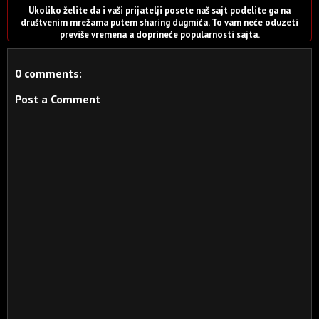
Ukoliko želite da i vaši prijatelji posete naš sajt podelite ga na
društvenim mrežama putem sharing dugmića. To vam neće oduzeti
previše vremena a doprineće popularnosti sajta.
0 comments:
Post a Comment