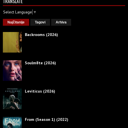
TRANSLATE
Select Language
▼
Najčitanije
Tagovi
Arhiva
Backrooms (2026)
Soulm8te (2026)
Leviticus (2026)
From (Season 1) (2022)