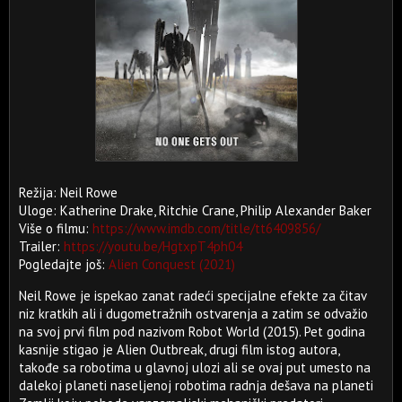
Režija: Neil Rowe
Uloge: Katherine Drake, Ritchie Crane, Philip Alexander Baker
Više o filmu:
https://www.imdb.com/title/tt6409856/
Trailer:
https://youtu.be/HgtxpT4ph04
Pogledajte još:
Alien Conquest (2021)
Neil Rowe je ispekao zanat radeći specijalne efekte za čitav
niz kratkih ali i dugometražnih ostvarenja a zatim se odvažio
na svoj prvi film pod nazivom Robot World (2015). Pet godina
kasnije stigao je Alien Outbreak, drugi film istog autora,
takođe sa robotima u glavnoj ulozi ali se ovaj put umesto na
dalekoj planeti naseljenoj robotima radnja dešava na planeti