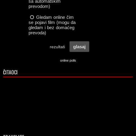
online polls
ČITAOCI