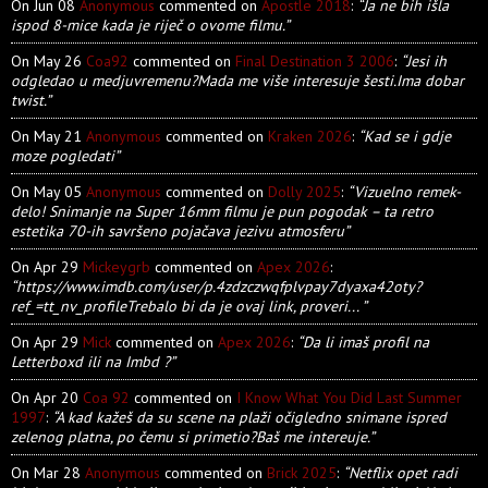
On Jun 08
Anonymous
commented on
Apostle 2018
:
“Ja ne bih išla
ispod 8-mice kada je riječ o ovome filmu.”
On May 26
Coa92
commented on
Final Destination 3 2006
:
“Jesi ih
odgledao u medjuvremenu?Mada me više interesuje šesti.Ima dobar
twist.”
On May 21
Anonymous
commented on
Kraken 2026
:
“Kad se i gdje
moze pogledati”
On May 05
Anonymous
commented on
Dolly 2025
:
“Vizuelno remek-
delo! Snimanje na Super 16mm filmu je pun pogodak – ta retro
estetika 70-ih savršeno pojačava jezivu atmosferu”
On Apr 29
Mickeygrb
commented on
Apex 2026
:
“https://www.imdb.com/user/p.4zdzczwqfplvpay7dyaxa42oty?
ref_=tt_nv_profileTrebalo bi da je ovaj link, proveri... ”
On Apr 29
Mick
commented on
Apex 2026
:
“Da li imaš profil na
Letterboxd ili na Imbd ?”
On Apr 20
Coa 92
commented on
I Know What You Did Last Summer
1997
:
“A kad kažeš da su scene na plaži očigledno snimane ispred
zelenog platna, po čemu si primetio?Baš me intereuje.”
On Mar 28
Anonymous
commented on
Brick 2025
:
“Netflix opet radi