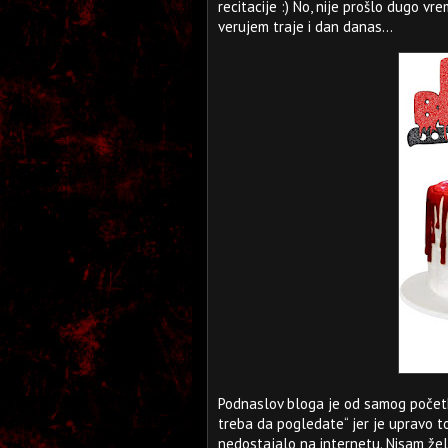
recitacije :) No, nije prošlo dugo v
verujem traje i dan danas...
Podnaslov bloga je od samog početka 
treba da pogledate“ jer je upravo to
nedostajalo na internetu. Nisam želeo