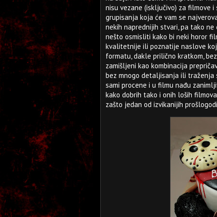
nisu vezane (isključivo) za filmove 
grupisanja koja će vam se najverova
nekih naprednijih stvari, pa tako ne
nešto osmisliti kako bi neki horor fi
kvalitetnije ili poznatije naslove ko
formatu, dakle prilično kratkom, be
zamišljeni kao kombinacija prepričav
bez mnogo detaljisanja ili traženja
sami procene i u filmu nađu zanimljiv
kako dobrih tako i onih loših filmov
zašto jedan od izvikanijih prošlogod