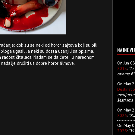
aćanje: dok su se neki od horor sajtova koji su bili
NAJNOVIJ
loga ugasili, a neki su dosta utanjili sa opisima,
na radost čitalaca. Nadam se da ćete i u narednom
On Jun 0
 nadalje družiti uz dobre horor filmove.
2018
:
“Ja
ovome fil
On May 
Destinati
medjuvre
šesti.Ima 
On May 
2026
:
“Ka
On May 
2025
:
“Vi