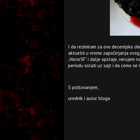
I da rezimiram za ovo decenijsko obr
aktuelni u vreme započinjanja ovog b
„HororSF“ i dalje opstaje, verujem 
periodu ostati uz sajt i da ćemo se i
S poštovanjem,
urednik i autor bloga