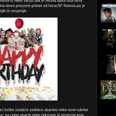
mova ili nekih serija, dok bi većina opisa bila nova
dina skoro preuzele primat od horor/SF filmova pa je
h ili cenjenijih.
eć koliko sledeće sedmice ubacimo neke nove rubrike
dike” pa ćemo ubaciti neke tekstove ili recenzije koje