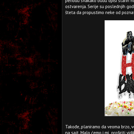
periodu svakako budu opisi starih fil
ostvarenja. Serije su poslednjih go
šteta da propustimo neke od poznatiji
Takođe, planiramo da veoma brzo, v
na sajt. Malo ćemo i mi „proširiti vi