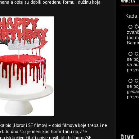
ANKETA
remena a opisi su dobili određenu formu i dužinu koja
bio „Horor i SF filmovi – opisi filmova koje treba i ne
 bilo ono što je meni kao horor fanu najviše
ČITAOCI
 isključivo čitati opise novih i/ili hit horor/SF