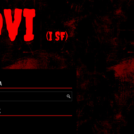
OVI
(I SF)
A
K