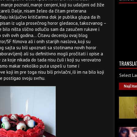
 manje poznati, manje cenjeni, koji su udaljeni od žiže
tareli. Dalje, nisam želeo da čitam preterana
aju isključivo kritičarima dok je publika glupa da ih
 pisan iz ugla prosečnog horor gledaoca, takozvanog –
je bilo ništa slično odlučio sam da zasučem rukave i
o svih ovih godina... Čitavu deceniju ovaj blog
or/SF filmova ali i onih starijih naslova, koji su
og sajta su bili upoznati sa stotinama novih horor
boravljeni) ali su definitivno mogli pročitati i opise a
 za koje nikada do tada nisu čuli i koji su verovatno
TRANSLA
 smo makar nekoliko puta uspeli u tome i
 koji im pre toga nisu bili privlačni, ili im na bilo koji
Select L
t je postigao svoju svrhu.
Najčita