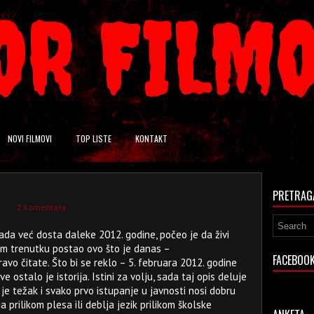
OR FILM
NOVI FILMOVI
TOP LISTE
KONTAKT
PRETRAG
2 komentara
ada već dosta daleke 2012. godine, počeo je da živi
kom trenutku postao ovo što je danas –
FACEBOO
avo čitate. Što bi se reklo – 5. februara 2012. godine
ve ostalo je istorija. Istini za volju, sada taj opis deluje
 je težak i svako prvo istupanje u javnosti nosi dobru
prilikom plesa ili deblja jezik prilikom školske