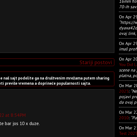
16mm film
70-ih sav
On Apr 2
“https:/
dyaxa42ot
ovaj link, 
On Apr 2
imaš prof
On Apr 2
Stariji postovi
You Did 
scene na 
platna, p
sete naš sajt podelite ga na društvenim mrežama putem sharing
i previše vremena a doprineće popularnosti sajta.
On Mar 
2025
:
“Ne
pojavi pr
da ovaj pu
On Mar 
22 at 8:54 PM
2010
:
“Pa
te bar jos 10 x duze.
On Mar 
Test 202