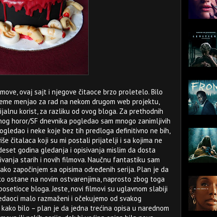
move, ovaj sajt i njegove čitaoce brzo proletelo. Bilo
 vreme menjao za rad na nekom drugom web projektu,
jalnu korist, za razliku od ovog bloga. Za prethodnih
snog horor/SF dnevnika pogledao sam mnogo zanimljivih
gledao i neke koje bez tih predloga definitivno ne bih,
še čitalaca koji su mi postali prijatelji i sa kojima ne
 deset godina gledanja i opisivanja mislim da dosta
vanja starih i novih filmova. Naučnu fantastiku sam
ko započinjem sa opisima određenih serija. Plan je da
o ostane na novim ostvarenjima, naprosto zbog toga
posetioce bloga. Jeste, novi filmovi su uglavnom slabiji
gledaoci malo razmaženi i očekujemo od svakog
 kako bilo – plan je da jedna trećina opisa u narednom