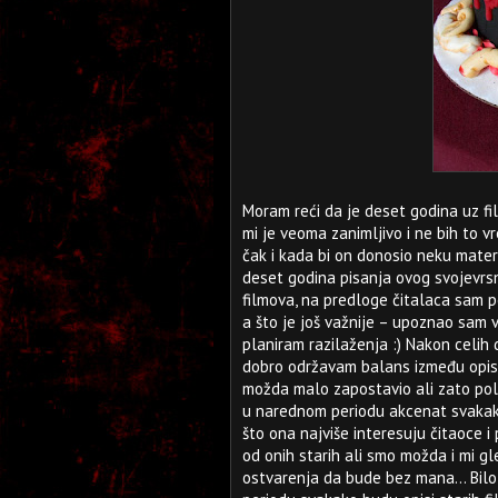
Moram reći da je deset godina uz fil
mi je veoma zanimljivo i ne bih to
čak i kada bi on donosio neku materi
deset godina pisanja ovog svojevr
filmova, na predloge čitalaca sam po
a što je još važnije – upoznao sam vi
planiram razilaženja :) Nakon celih
dobro održavam balans između opisi
možda malo zapostavio ali zato pola
u narednom periodu akcenat svakak
što ona najviše interesuju čitaoce i 
od onih starih ali smo možda i mi 
ostvarenja da bude bez mana... Bilo