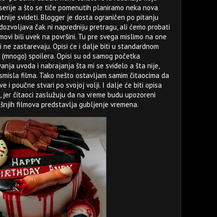
i serije a što se tiče pomenutih planiramo neka nova
tnije svideti. Blogger je dosta ograničen po pitanju
 dozvoljava čak ni napredniju pretragu, ali ćemo probati
lmovi bili uvek na površini. Tu pre svega mislimo na one
ji ne zastarevaju. Opisi će i dalje biti u standardnom
z (mnogo) spoilera. Opisi su od samog početka
anja uvoda i nabrajanja šta mi se svidelo a šta nije,
 smisla filma. Tako nešto ostavljam samim čitaocima da
e i poučne stvari po svojoj volji. I dalje će biti opisa
a, jer čitaoci zaslužuju da na vreme budu upozoreni
išnjih filmova predstavlja gubljenje vremena.