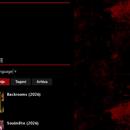
TE
anguage
▼
nije
Tagovi
Arhiva
Backrooms (2026)
Soulm8te (2026)