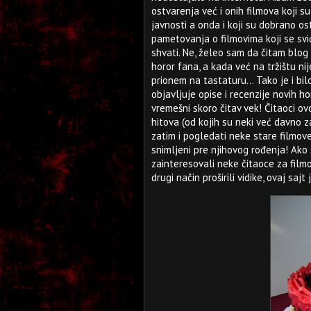
ostvarenja već i onih filmova koji su
javnosti a onda i koji su dobrano os
pametovanja o filmovima koji se sviđ
shvati. Ne, želeo sam da čitam blog
horor fana, a kada već na tržištu ni
prionem na tastaturu... Tako je i bil
objavljuje opise i recenzije novih hor
vremešni skoro čitav vek! Čitaoci ov
hitova (od kojih su neki već davno za
zatim i pogledati neke stare filmove
snimljeni pre njihovog rođenja! Ako
zainteresovali neke čitaoce za filmove
drugi način proširili vidike, ovaj saj