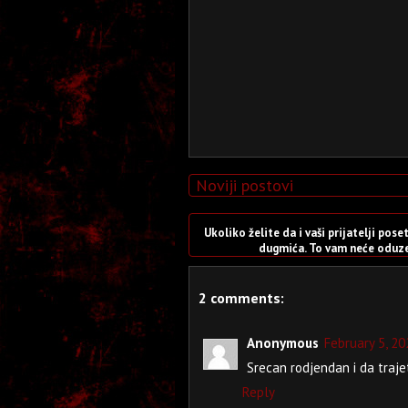
Noviji postovi
Ukoliko želite da i vaši prijatelji po
dugmića. To vam neće oduzet
2 comments:
Anonymous
February 5, 20
Srecan rodjendan i da traje
Reply