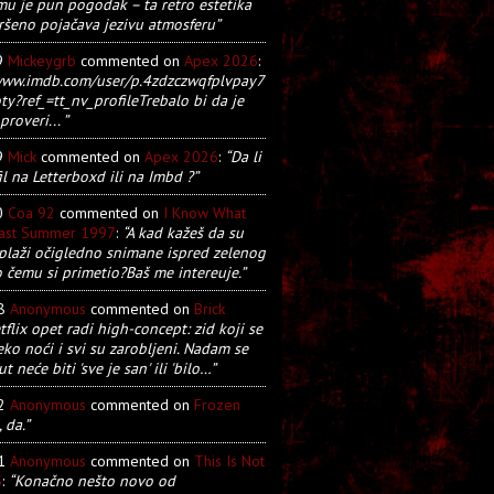
u je pun pogodak – ta retro estetika
ršeno pojačava jezivu atmosferu”
9
Mickeygrb
commented on
Apex 2026
:
/www.imdb.com/user/p.4zdzczwqfplvpay7
y?ref_=tt_nv_profileTrebalo bi da je
proveri... ”
9
Mick
commented on
Apex 2026
:
“Da li
il na Letterboxd ili na Imbd ?”
0
Coa 92
commented on
I Know What
Last Summer 1997
:
“A kad kažeš da su
plaži očigledno snimane ispred zelenog
o čemu si primetio?Baš me intereuje.”
28
Anonymous
commented on
Brick
tflix opet radi high-concept: zid koji se
eko noći i svi su zarobljeni. Nadam se
t neće biti 'sve je san' ili 'bilo…”
22
Anonymous
commented on
Frozen
, da.”
21
Anonymous
commented on
This Is Not
5
:
“Konačno nešto novo od