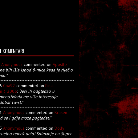
I KOMENTARI
8
Anonymous
commented on
Apostle
 ne bih išla ispod 8-mice kada je riječ o
mu.”
26
Coa92
commented on
Final
on 3 2006
:
“Jesi ih odgledao u
menu?Mada me više interesuje
dobar twist.”
21
Anonymous
commented on
Kraken
d se i gdje moze pogledati”
05
Anonymous
commented on
Dolly
zuelno remek-delo! Snimanje na Super