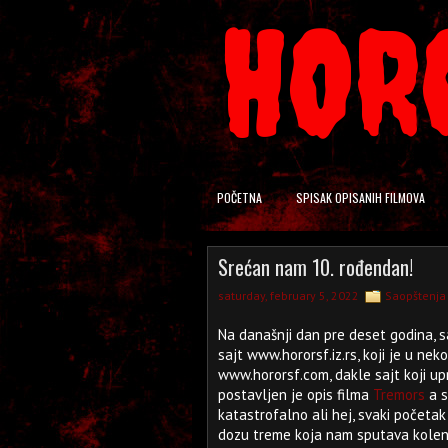
HOR
POČETNA
SPISAK OPISANIH FILMOVA
Srećan nam 10. rođendan!
saturday, february 5, 2022
Saopštenja
Na današnji dan pre deset godina, s
sajt www.hororsf.iz.rs, koji je u ne
www.hororsf.com, dakle sajt koji upr
postavljen je opis filma
Tremors
a s
katastrofalno ali hej, svaki početak
dozu treme koja nam sputava kolena 