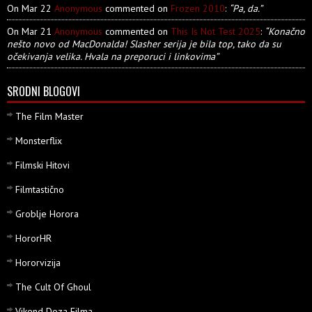
On Mar 22
Anonymous
commented on
Frozen 2010
:
“Pa, da.”
On Mar 21
Anonymous
commented on
This Is Not Test 2025
:
“Konačno
nešto novo od MacDonalda! Slasher serija je bila top, tako da su
očekivanja velika. Hvala na preporuci i linkovima”
SRODNI BLOGOVI
The Film Master
Monsterflix
Filmski Hitovi
Filmtastično
Groblje Horora
HororHR
Hororvizija
The Cult Of Ghoul
Vikend Doza Filma