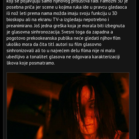
koji se pojavljuju samo njihovog prisustva radi. Famozni 3D je
posebna priča jer scene u kojima ruka ide u pravcu gledaoca
ili nož leti prema nama možda imaju svoju funkciju u 3D
bioskopu ali na ekranu TV-a izgledaju nepotrebno i
preanimirano. Još jedna greška koja je morala biti izbegnuta
je glasovna sinhronozacija. Svesni toga da zapadna a
pogotovo prekookeanska publika neće gledati njihov film
ukoliko mora da čita titl autori su film glasovno
sinhronizovali ali to u najvećem delu filma nije ni malo
ubedljivo a tonalitet glasova ne odgovara karakterizaciji
likova koje posmatramo.