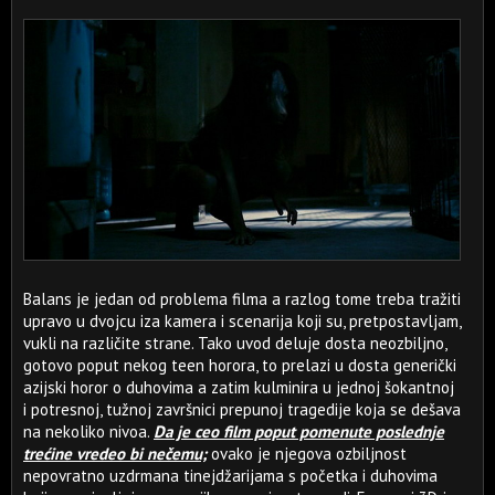
Balans je jedan od problema filma a razlog tome treba tražiti
upravo u dvojcu iza kamera i scenarija koji su, pretpostavljam,
vukli na različite strane. Tako uvod deluje dosta neozbiljno,
gotovo poput nekog teen horora, to prelazi u dosta generički
azijski horor o duhovima a zatim kulminira u jednoj šokantnoj
i potresnoj, tužnoj završnici prepunoj tragedije koja se dešava
na nekoliko nivoa.
Da je ceo film poput pomenute poslednje
trećine vredeo bi nečemu;
ovako je njegova ozbiljnost
nepovratno uzdrmana tinejdžarijama s početka i duhovima