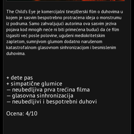
The Child's Eye je komercijalni tinejdžerski film o duhovima u
kojem je sasvim bespotrebno protraćena ideja o monstrumu
iz podruma. Samo zahvaljujući autorima ova sasvim jeziva
pojava kod mnogih neće ni biti primećena budući da će film
izgasiti već posle polovine, ugušeni mediokritetskim
zapletom, sumnjivom glumom dodatno narušenom
katastrofalnom glasovnom sinhronizacijom i besmislenim
duhovima.
+ dete pas
+ simpatične glumice
— neubedljiva prva trećina filma
— glasovna sinhronizacija
— neubedljivi i bespotrebni duhovi
Ocena: 4/10