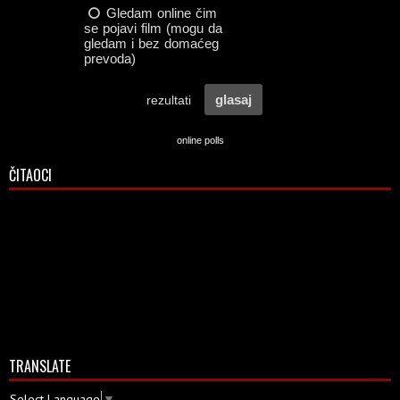
online polls
ČITAOCI
TRANSLATE
Select Language
▼