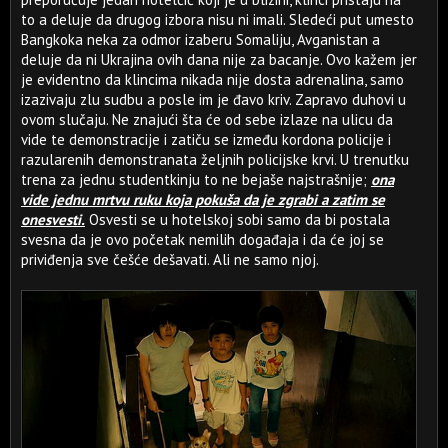
to a deluje da drugog izbora nisu ni imali. Sledeći put umesto
Bangkoka neka za odmor izaberu Somaliju, Avganistan a
deluje da ni Ukrajina ovih dana nije za bacanje. Ovo kažem jer
je evidentno da klincima nikada nije dosta adrenalina, samo
izazivaju zlu sudbu a posle im je đavo kriv. Zapravo duhovi u
ovom slučaju. Ne znajući šta će od sebe izlaze na ulicu da
vide te demonstracije i zatiču se između kordona policije i
razularenih demonstranata željnih policijske krvi. U trenutku
trena za jednu studentkinju to ne bejaše najstrašnije;
ona
vide jednu mrtvu ruku koja pokuša da je zgrabi a zatim se
onesvesti.
Osvesti se u hotelskoj sobi samo da bi postala
svesna da je ovo početak nemilih događaja i da će joj se
priviđenja sve češće dešavati. Ali ne samo njoj.