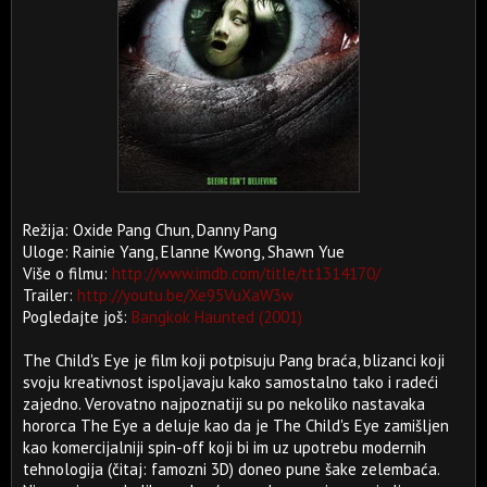
Režija: Oxide Pang Chun, Danny Pang
Uloge: Rainie Yang, Elanne Kwong, Shawn Yue
Više o filmu:
http://www.imdb.com/title/tt1314170/
Trailer:
http://youtu.be/Xe95VuXaW3w
Pogledajte još:
Bangkok Haunted (2001)
The Child's Eye je film koji potpisuju Pang braća, blizanci koji
svoju kreativnost ispoljavaju kako samostalno tako i radeći
zajedno. Verovatno najpoznatiji su po nekoliko nastavaka
hororca The Eye a deluje kao da je The Child's Eye zamišljen
kao komercijalniji spin-off koji bi im uz upotrebu modernih
tehnologija (čitaj: famozni 3D) doneo pune šake zelembaća.