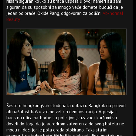
Nisam siguran koliko su braća uspela u ovoj nameri ali sam
siguran da su sposobni za mnogo veće domete, budući da je
jedan od braće, Oxide Pang, odgovoran za odlični
Ab-normal
Beauty
.
Šestoro hongkongških studenata dolazi u Bangkok na provod
ali nažalost baš u vreme velikih demonstracija. Agresija i
haos na ulicama, borbe sa policijom, suzavac i kuršumi su
doveli do toga da je aerodrom zatvoren a do svog hotela ne
mogu ni doći jer je pola grada blokirano. Taksista im
preporučuje jedan hotelčić koji je u blizini, klinci pristaju na