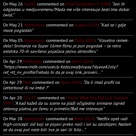
On May 26
Coa92
commented on
Final Destination 3 2006
:
“Jesi ih
odgledao u medjuvremenu?Mada me više interesuje šesti.Ima dobar
twist.”
On May 21
Anonymous
commented on
Kraken 2026
:
“Kad se i gdje
moze pogledati”
On May 05
Anonymous
commented on
Dolly 2025
:
“Vizuelno remek-
delo! Snimanje na Super 16mm filmu je pun pogodak – ta retro
estetika 70-ih savršeno pojačava jezivu atmosferu”
On Apr 29
Mickeygrb
commented on
Apex 2026
:
“https://www.imdb.com/user/p.4zdzczwqfplvpay7dyaxa42oty?
ref_=tt_nv_profileTrebalo bi da je ovaj link, proveri... ”
On Apr 29
Mick
commented on
Apex 2026
:
“Da li imaš profil na
Letterboxd ili na Imbd ?”
On Apr 20
Coa 92
commented on
I Know What You Did Last Summer
1997
:
“A kad kažeš da su scene na plaži očigledno snimane ispred
zelenog platna, po čemu si primetio?Baš me intereuje.”
On Mar 28
Anonymous
commented on
Brick 2025
:
“Netflix opet radi
high-concept: zid koji se pojavi preko noći i svi su zarobljeni. Nadam
se da ovaj put neće biti 'sve je san' ili 'bilo…”