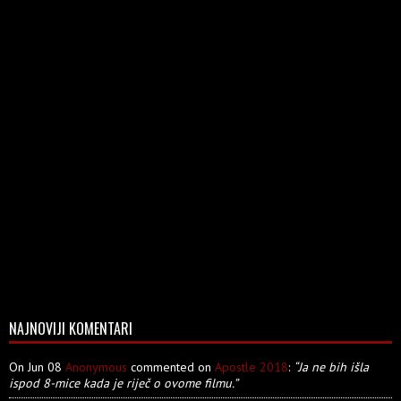
NAJNOVIJI KOMENTARI
On Jun 08
Anonymous
commented on
Apostle 2018
:
“Ja ne bih išla
ispod 8-mice kada je riječ o ovome filmu.”