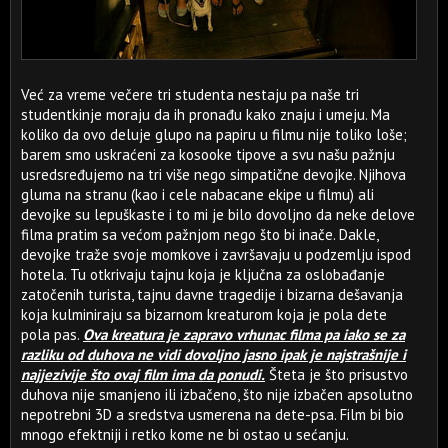
Već za vreme večere tri studenta nestaju pa naše tri
studentkinje moraju da ih pronađu kako znaju i umeju. Ma
koliko da ovo deluje glupo na papiru u filmu nije toliko loše;
barem smo uskraćeni za kosooke tipove a svu našu pažnju
usredsređujemo na tri više nego simpatične devojke. Njihova
gluma na stranu (kao i cele nabacane ekipe u filmu) ali
devojke su lepuškaste i to mi je bilo dovoljno da neke delove
filma pratim sa većom pažnjom nego što bi inače. Dakle,
devojke traže svoje momkove i završavaju u podzemlju ispod
hotela. Tu otkrivaju tajnu koja je ključna za oslobađanje
zatočenih turista, tajnu davne tragedije i bizarna dešavanja
koja kulminiraju sa bizarnom kreaturom koja je pola dete
pola pas.
Ova kreatura je zapravo vrhunac filma pa iako se za
razliku od duhova ne vidi dovoljno jasno ipak je najstrašnije i
najjezivije što ovaj film ima da ponudi.
Šteta je što prisustvo
duhova nije smanjeno ili izbačeno, što nije izbačen apsolutno
nepotrebni 3D a sredstva usmerena na dete-psa. Film bi bio
mnogo efektniji i retko kome ne bi ostao u sećanju.