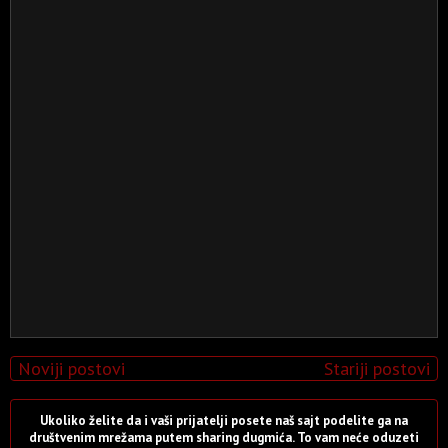
Noviji postovi
Stariji postovi
Ukoliko želite da i vaši prijatelji posete naš sajt podelite ga na
društvenim mrežama putem sharing dugmića. To vam neće oduzeti