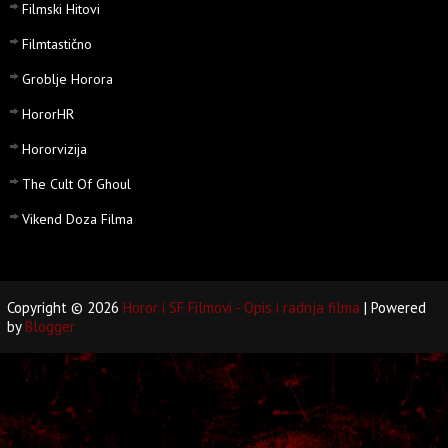
Filmski Hitovi
Filmtastično
Groblje Horora
HororHR
Hororvizija
The Cult Of Ghoul
Vikend Doza Filma
Copyright ©
2026
Horor i SF Filmovi - Opis i radnja filma
| Powered
by
Blogger