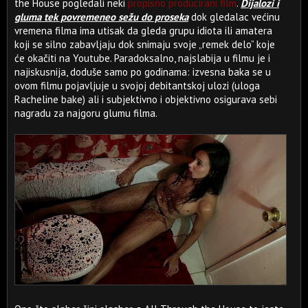
the House pogledali neki
propisno producirani film
.
Dijalozi i
gluma tek povremeneo sežu do proseka
dok gledalac većinu
vremena filma ima utisak da gleda grupu idiota ili amatera
koji se silno zabavljaju dok snimaju svoje „remek delo” koje
će okačiti na Youtube. Paradoksalno, najslabija u filmu je i
najiskusnija, doduše samo po godinama: izvesna baka se u
ovom filmu pojavljuje u svojoj debitantskoj ulozi (uloga
Racheline bake) ali i subjektivno i objektivno osigurava sebi
nagradu za najgoru glumu filma.