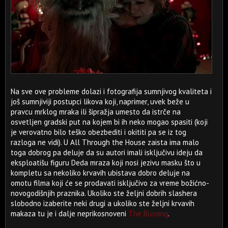
Na sve ove probleme dolazi i fotografija sumnjivog kvaliteta i
još sumnjiviji postupci likova koji, naprimer, uvek beže u
pravcu mrklog mraka ili šipražja umesto da istrče na
osvetljen gradski put na kojem bi ih neko mogao spasiti (koji
je verovatno bilo teško obezbediti i okititi pa se iz tog
razloga ne vidi). U All Through the House zaista ima malo
toga dobrog pa deluje da su autori imali isključivu ideju da
eksploatišu figuru Deda mraza koji nosi jezivu masku što u
kompletu sa nekoliko krvavih ubistava dobro deluje na
omotu filma koji će se prodavati isključivo za vreme božićno-
novogodišnjih praznika. Ukoliko ste željni dobrih slashera
slobodno izaberite neki drugi a ukoliko ste željni krvavih
makaza tu je i dalje neprikosnoveni
The Burning
.