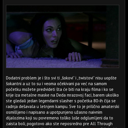
Dodatni problem je i što svi ti „šokovi” i „twistovi” nisu uopšte
šokantni a uz to su i veoma očekivani pa već na samom
početku možete predvideti šta će biti na kraju filma i ko se
krije iza metalne maske na Deda mrazovoj faci, barem ukoliko
ste gledali jedan legendarni slasher s početka 80-ih čija se
radnja dešavala u letnjem kampu. Sve to je prilično amaterski
osmišljeno i napisano a upotpunjeno užasno naivnim
dijalozima koji su povremeno toliko loše odglumljeni da to
zaista boli, pogotovo ako ste neposredno pre All Through