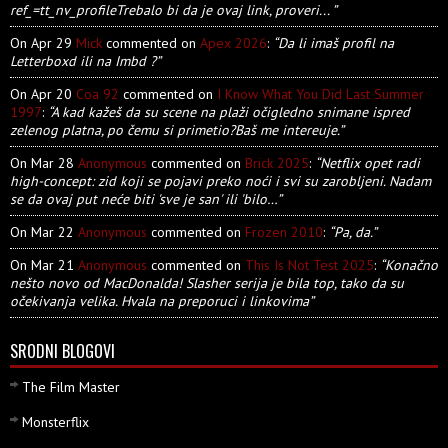
ref_=tt_nv_profileTrebalo bi da je ovaj link, proveri... ”
On Apr 29
Mick
commented on
Apex 2026
:
“Da li imaš profil na
Letterboxd ili na Imbd ?”
On Apr 20
Coa 92
commented on
I Know What You Did Last Summer
1997
:
“A kad kažeš da su scene na plaži očigledno snimane ispred
zelenog platna, po čemu si primetio?Baš me intereuje.”
On Mar 28
Anonymous
commented on
Brick 2025
:
“Netflix opet radi
high-concept: zid koji se pojavi preko noći i svi su zarobljeni. Nadam
se da ovaj put neće biti 'sve je san' ili 'bilo…”
On Mar 22
Anonymous
commented on
Frozen 2010
:
“Pa, da.”
On Mar 21
Anonymous
commented on
This Is Not Test 2025
:
“Konačno
nešto novo od MacDonalda! Slasher serija je bila top, tako da su
očekivanja velika. Hvala na preporuci i linkovima”
SRODNI BLOGOVI
The Film Master
Monsterflix