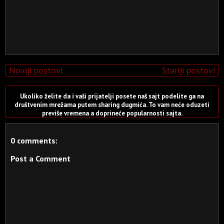
Noviji postovi
Stariji postovi
Ukoliko želite da i vaši prijatelji posete naš sajt podelite ga na
društvenim mrežama putem sharing dugmića. To vam neće oduzeti
previše vremena a doprineće popularnosti sajta.
0 comments:
Post a Comment