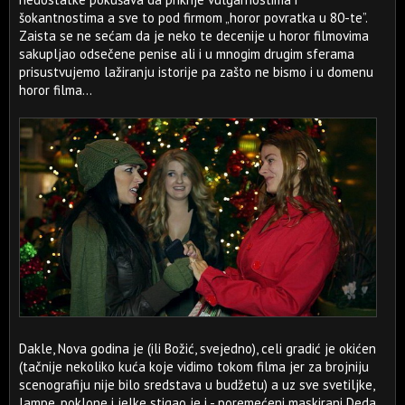
šokantnostima a sve to pod firmom „horor povratka u 80-te”.
Zaista se ne sećam da je neko te decenije u horor filmovima
sakupljao odsečene penise ali i u mnogim drugim sferama
prisustvujemo lažiranju istorije pa zašto ne bismo i u domenu
horor filma...
Dakle, Nova godina je (ili Božić, svejedno), celi gradić je okićen
(tačnije nekoliko kuća koje vidimo tokom filma jer za brojniju
scenografiju nije bilo sredstava u budžetu) a uz sve svetiljke,
lampe, poklone i jelke stigao je i - poremećeni maskirani Deda