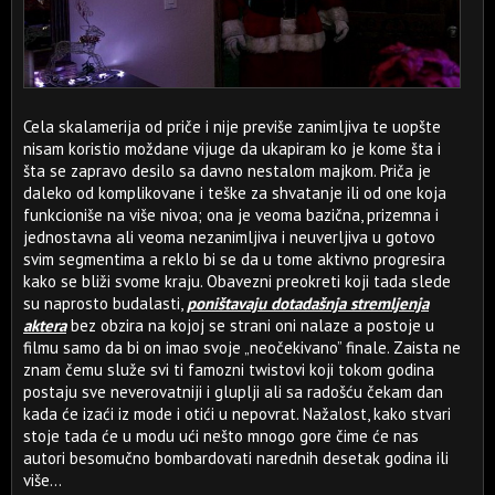
Cela skalamerija od priče i nije previše zanimljiva te uopšte
nisam koristio moždane vijuge da ukapiram ko je kome šta i
šta se zapravo desilo sa davno nestalom majkom. Priča je
daleko od komplikovane i teške za shvatanje ili od one koja
funkcioniše na više nivoa; ona je veoma bazična, prizemna i
jednostavna ali veoma nezanimljiva i neuverljiva u gotovo
svim segmentima a reklo bi se da u tome aktivno progresira
kako se bliži svome kraju. Obavezni preokreti koji tada slede
su naprosto budalasti,
poništavaju dotadašnja stremljenja
aktera
bez obzira na kojoj se strani oni nalaze a postoje u
filmu samo da bi on imao svoje „neočekivano” finale. Zaista ne
znam čemu služe svi ti famozni twistovi koji tokom godina
postaju sve neverovatniji i gluplji ali sa radošću čekam dan
kada će izaći iz mode i otići u nepovrat. Nažalost, kako stvari
stoje tada će u modu ući nešto mnogo gore čime će nas
autori besomučno bombardovati narednih desetak godina ili
više...