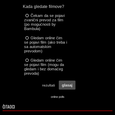
online polls
ČITAOCI