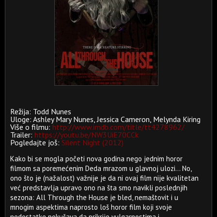
Režija: Todd Nunes
Uloge: Ashley Mary Nunes, Jessica Cameron, Melynda Kiring
Više o filmu:
http://www.imdb.com/title/tt4278962/
Trailer:
https://youtu.be/NW3UiE70CCk
Pogledajte još:
Silent Night (2012)
Kako bi se mogla početi nova godina nego jednim horor
filmom sa poremećenim Deda mrazom u glavnoj ulozi... No,
ono što je (nažalost) važnije je da ni ovaj film nije kvalitetan
već predstavlja upravo ono na šta smo navikli poslednjih
sezona: All Through the House je bled, nemaštovit i u
mnogim aspektima naprosto loš horor film koji svoje
nedostatke pokušava da prikrije vulgarnostima i