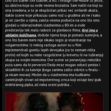
Ono što slaher čini slasher, a All Through the House to jeste,
su ubistva koja su ovde veoma brutalna. Sam način na koji su
ona izvedena, a to je eksplicitan prikaz već svršenih akata,
dakle scene koje prikazuju samo nož u grudima ali ne i kako
je on završio u njima, zaista veoma podseća na ono što smo
gledali u nižerazrednim slasherima u 80-im a ovde
predstavlja tek malo radosti za gledaoce filma.
Krvi ima u
obilatim količinama,
doduše njena boja je pomalo sumnjiva, a
ono što barem meni nije nikako leglo je insistiranje na
vulgarnostima. Iz nekog razloga autori su u film
implementirali gomilu lepih devojaka (za to nemam ništa
protiv) od kojih su neke razgolićene (u krevetu ili na tuširanju)
skupa sa svojim momcima. Ove scene se ponavljaju nekoliko
puta samo da bi perverzni Deda mraz mogao odseći penise i
skladištiti ih za kasnije (koga zanima zašto otkriće u finalu -
ja nisam morao). Mislim da u slasherima ima kudikamo
zanimljivijih stvari od impotentnog crnca koji ostaje bez ipak
erektiranog pipka, ali neka oceni publika...