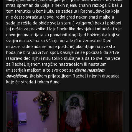
mraz, spreman da ubija iz nekih njemu znanih razloga. E baš u
tom trenutku u komšiluku se zadesila i Rachel, devojka koja
nije često svraćala u svoj rodni grad nakon smrti majke a
sada je rešila da obiđe svoju staru (i vulgarnu) baku i pokloni
joj nešto za praznike. Uz još nekoliko devojaka i mladića to je
dovoljno materijala za pomahnitalog Djed božićnjaka koji se
svojim makazama za šišanje ograde (što verovatno Djed
mrazovi rade kada ne nose poklone) okomljuje na sve što
hoda, ne birajući žrtvin spol. Kasnije će se pokazati da žrtve
(zapravo deo njih) i nisu toliko slučajne a da to sve ima veze
za Rachel, njenom tragično nastradalom ili nestalom
(misterija!) majkom a to sve opet sa
davno nestalom
devojčicom,
školskom prijateljicom Rachel i njenih drugarica
koje će stradati tokom filma.