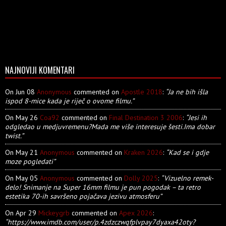
NAJNOVIJI KOMENTARI
On Jun 08
Anonymous
commented on
Apostle 2018
:
“Ja ne bih išla
ispod 8-mice kada je riječ o ovome filmu.”
On May 26
Coa92
commented on
Final Destination 3 2006
:
“Jesi ih
odgledao u medjuvremenu?Mada me više interesuje šesti.Ima dobar
twist.”
On May 21
Anonymous
commented on
Kraken 2026
:
“Kad se i gdje
moze pogledati”
On May 05
Anonymous
commented on
Dolly 2025
:
“Vizuelno remek-
delo! Snimanje na Super 16mm filmu je pun pogodak – ta retro
estetika 70-ih savršeno pojačava jezivu atmosferu”
On Apr 29
Mickeygrb
commented on
Apex 2026
:
“https://www.imdb.com/user/p.4zdzczwqfplvpay7dyaxa42oty?