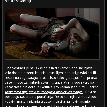
bio što šokantniji.
The Sentinel je najlakše objasniti ovako: njega sačinjavaju
vrlo dobri elementi koji nisu osmišljeni, spojeni, posloženi ili
rešeni na odgovarajući način. Isto tako, gledajući film pronaći
ćete mnogo zanimljivih stvari i sitnica ali i mnogo skoro pa
katastrofalnih detalja i odluka, što veoma šteti filmu. Recimo,
uvod filma nije previše ubedljiv a rasplet još manje.
Likovi ne
poseduju racionalna ponašanja, često su i njihovi motivi pod
velikim znakom pitanja a autor insistira na nekim manje
bitnim stvarima umesto da se fokusira na elemente koji su