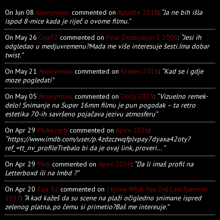
On Jun 08
Anonymous
commented on
Apostle 2018
:
“Ja ne bih išla
ispod 8-mice kada je riječ o ovome filmu.”
On May 26
Coa92
commented on
Final Destination 3 2006
:
“Jesi ih
odgledao u medjuvremenu?Mada me više interesuje šesti.Ima dobar
twist.”
On May 21
Anonymous
commented on
Kraken 2026
:
“Kad se i gdje
moze pogledati”
On May 05
Anonymous
commented on
Dolly 2025
:
“Vizuelno remek-
delo! Snimanje na Super 16mm filmu je pun pogodak – ta retro
estetika 70-ih savršeno pojačava jezivu atmosferu”
On Apr 29
Mickeygrb
commented on
Apex 2026
:
“https://www.imdb.com/user/p.4zdzczwqfplvpay7dyaxa42oty?
ref_=tt_nv_profileTrebalo bi da je ovaj link, proveri... ”
On Apr 29
Mick
commented on
Apex 2026
:
“Da li imaš profil na
Letterboxd ili na Imbd ?”
On Apr 20
Coa 92
commented on
I Know What You Did Last Summer
1997
:
“A kad kažeš da su scene na plaži očigledno snimane ispred
zelenog platna, po čemu si primetio?Baš me intereuje.”