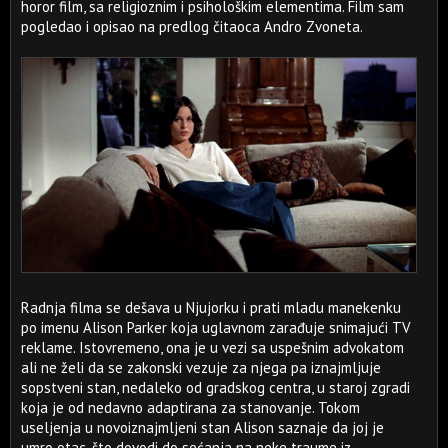
horor film, sa religioznim i psihološkim elementima. Film sam
pogledao i opisao na predlog čitaoca Andro Zvoneta.
Radnja filma se dešava u Njujorku i prati mladu manekenku
po imenu Alison Parker koja uglavnom zarađuje snimajući TV
reklame. Istovremeno, ona je u vezi sa uspešnim advokatom
ali ne želi da se zakonski vezuje za njega pa iznajmljuje
sopstveni stan, nedaleko od gradskog centra, u staroj zgradi
koja je od nedavno adaptirana za stanovanje. Tokom
useljenja u novoiznajmljeni stan Alison saznaje da joj je
umro otac, što dovodi do sećanja na neke traume iz