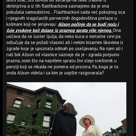
detinjstva a iz tih flashbackova saznajemo da je ona
pokušala samoubistvo... Flashbackovi sada već pokojnog oca
i njegovih vragolastih perverznih dogodovština prelaze u
košmare koji ne jenjavaju:
Alison počinje da se budi noću i
čuje zvukove koji dolaze iz praznog sprata više njenog.
Ona
uočava da se luster ljulja, da neko kuca o metalne cevi pa
odlučuje da se požali vlasnici ali i nekim bizarnim likovima iz
zgrade koje je upoznala odmah po useljavanju. Na njen ali i
naš šok Alison od vlasnice saznaje da je - zgrada potpuno
prazna, osim što na najvišem spratu živi slepi sveštenik u
penziji koji se nikada ne pomera od prozora. Pa, koga je to
onda Alison videla i sa kim je uopšte razgovarala?