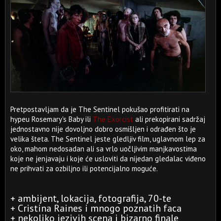
Pretpostavljam da je The Sentinel pokušao profitirati na
hypeu Rosemary's Baby ili
The Exorcist
ali prekopirani sadržaj
jednostavno nije dovoljno dobro osmišljen i odrađen što je
velika šteta. The Sentinel jeste gledljiv film, uglavnom lep za
oko, mahom nedosadan ali sa vrlo uočljivim manjkavostima
koje ne jenjavaju i koje će usloviti da nijedan gledalac viđeno
ne prihvati za ozbiljno ili potencijalno moguće.
+ ambijent, lokacija, fotografija, 70-te
+ Cristina Raines i mnogo poznatih faca
+ nekoliko jezivih scena i bizarno finale