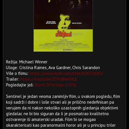
Režija: Michael Winner
Uloge: Cristina Raines, Ava Gardner, Chris Sarandon
Više o filmu:
https://www.imdb.com/title/tt0076683/
Trailer:
https://youtu.be/Z0YdJNeNXLE
Pogledajte još:
Burnt Offerings (1976)
Sentinel je jedan veoma zanimljiv film, u svakom pogledu, film
koji sadrži i dobre i loše stvari ali je prilično nedefinisan pa
verujem da ni nakon nekoliko uzastopnih gledanja objektivni
gledalac ne bi bio siguran da li je posmatrao kvalitetno
ostvarenje ili amaterski uradak. Film bi se mogao
okarakterisati kao paranormalni horor ali je u principu triler