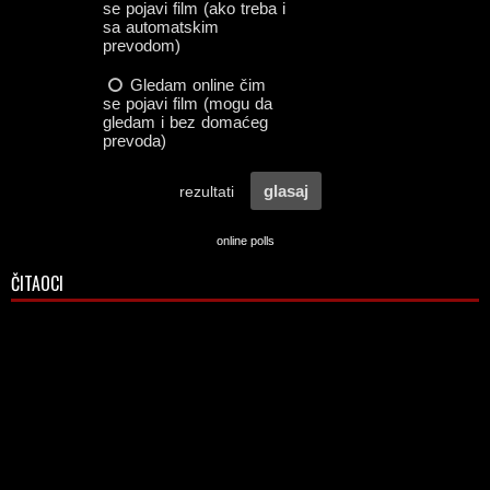
online polls
ČITAOCI