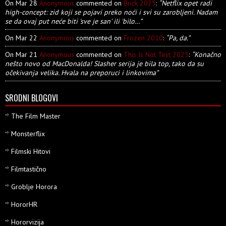
On Mar 28
Anonymous
commented on
Brick 2025
:
“Netflix opet radi
high-concept: zid koji se pojavi preko noći i svi su zarobljeni. Nadam
se da ovaj put neće biti 'sve je san' ili 'bilo…”
On Mar 22
Anonymous
commented on
Frozen 2010
:
“Pa, da.”
On Mar 21
Anonymous
commented on
This Is Not Test 2025
:
“Konačno
nešto novo od MacDonalda! Slasher serija je bila top, tako da su
očekivanja velika. Hvala na preporuci i linkovima”
SRODNI BLOGOVI
The Film Master
Monsterflix
Filmski Hitovi
Filmtastično
Groblje Horora
HororHR
Hororvizija