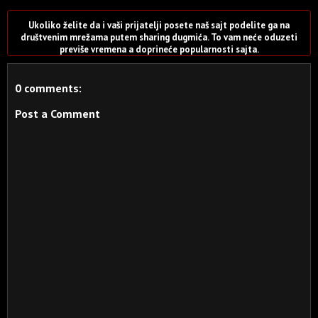
Ukoliko želite da i vaši prijatelji posete naš sajt podelite ga na
društvenim mrežama putem sharing dugmića. To vam neće oduzeti
previše vremena a doprineće popularnosti sajta.
0 comments:
Post a Comment