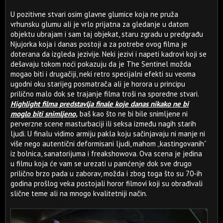
U pozitivne stvari osim glavne glumice koja ne pruža
vrhunsku glumu ali je vrlo prijatna za gledanje u datom
objektu ubrajam i sam taj objekat, staru zgradu u predgrađu
Njujorka koja i danas postoji a za potrebe ovog filma je
doterana da izgleda jezivije. Neki jezivi i napeti kadrovi koji se
dešavaju tokom noći pokazuju da je The Sentinel možda
mogao biti i drugačiji, neki retro specijalni efekti su veoma
ugodni oku starijeg posmatrača ali je horora u principu
prilično malo dok se trajanje filma troši na sporedne stvari.
Highlight filma predstavlja finale koje danas nikako ne bi
moglo biti snimljeno,
baš kao što ne bi bile snimljene ni
perverzne scene masturbaciji ili seksa između nagih starih
ljudi. U finalu vidimo armiju pakla koju sačinjavaju ni manje ni
više nego autentični deformisani ljudi, mahom „kastingovanih”
iz bolnica, sanatorijuma i freakshowova. Ova scena je jedina
u filmu koja će vam se urezati u pamćenje dok sve drugo
prilično brzo pada u zaborav, možda i zbog toga što su 70-ih
godina prošlog veka postojali horor filmovi koji su obrađivali
slične teme ali na mnogo kvalitetniji način.