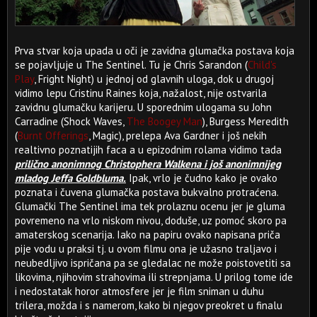
Prva stvar koja upada u oči je zavidna glumačka postava koja
se pojavljuje u The Sentinel. Tu je Chris Sarandon (
Child's
Play
, Fright Night) u jednoj od glavnih uloga, dok u drugoj
vidimo lepu Cristinu Raines koja, nažalost, nije ostvarila
zavidnu glumačku karijeru. U sporednim ulogama su John
Carradine (Shock Waves,
The Boogey Man
), Burgess Meredith
(
Burnt Offerings
, Magic), prelepa Ava Gardner i još nekih
realtivno poznatijih faca a u epizodnim rolama vidimo tada
prilično anonimnog Christophera Walkena i još anonimnijeg
mladog Jeffa Goldbluma.
Ipak, vrlo je čudno kako je ovako
poznata i čuvena glumačka postava bukvalno protraćena.
Glumački The Sentinel ima tek prolaznu ocenu jer je gluma
povremeno na vrlo niskom nivou, doduše, uz pomoć skoro pa
amaterskog scenarija. Iako na papiru ovako napisana priča
pije vodu u praksi tj. u ovom filmu ona je užasno traljavo i
neubedljivo ispričana pa se gledalac ne može poistovetiti sa
likovima, njihovim strahovima ili strepnjama. U prilog tome ide
i nedostatak horor atmosfere jer je film sniman u duhu
trilera, možda i s namerom, kako bi njegov preokret u finalu