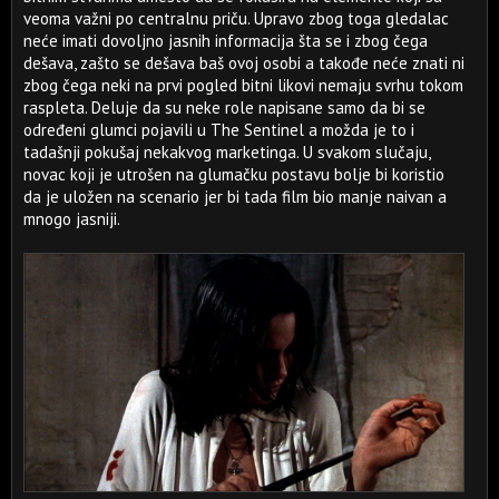
veoma važni po centralnu priču. Upravo zbog toga gledalac
neće imati dovoljno jasnih informacija šta se i zbog čega
dešava, zašto se dešava baš ovoj osobi a takođe neće znati ni
zbog čega neki na prvi pogled bitni likovi nemaju svrhu tokom
raspleta. Deluje da su neke role napisane samo da bi se
određeni glumci pojavili u The Sentinel a možda je to i
tadašnji pokušaj nekakvog marketinga. U svakom slučaju,
novac koji je utrošen na glumačku postavu bolje bi koristio
da je uložen na scenario jer bi tada film bio manje naivan a
mnogo jasniji.