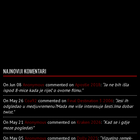
NAJNOVIJI KOMENTARI
On Jun 08
Anonymous
commented on
Apostle 2018
:
“Ja ne bih išla
ispod 8-mice kada je riječ o ovome filmu.”
On May 26
Coa92
commented on
Final Destination 3 2006
:
“Jesi ih
odgledao u medjuvremenu?Mada me više interesuje šesti.Ima dobar
twist.”
On May 21
Anonymous
commented on
Kraken 2026
:
“Kad se i gdje
moze pogledati”
On May 05
Anonymous
commented on
Dolly 2025
:
“Vizuelno remek-