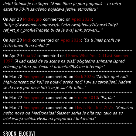
delo! Snimanje na Super 16mm filmu je pun pogodak – ta retro
estetika 70-ih savršeno pojačava jezivu atmosferu”
On Apr 29
Mickeygrb
commented on
Apex 2026
:
“https://www.imdb.com/user/p.4zdzczwqfplvpay7dyaxa42oty?
ref_=tt_nv_profileTrebalo bi da je ovaj link, proveri... ”
On Apr 29
Mick
commented on
Apex 2026
:
“Da li imaš profil na
Letterboxd ili na Imbd ?”
On Apr 20
Coa 92
commented on
I Know What You Did Last Summer
1997
:
“A kad kažeš da su scene na plaži očigledno snimane ispred
zelenog platna, po čemu si primetio?Baš me intereuje.”
On Mar 28
Anonymous
commented on
Brick 2025
:
“Netflix opet radi
high-concept: zid koji se pojavi preko noći i svi su zarobljeni. Nadam
se da ovaj put neće biti 'sve je san' ili 'bilo…”
On Mar 22
Anonymous
commented on
Frozen 2010
:
“Pa, da.”
On Mar 21
Anonymous
commented on
This Is Not Test 2025
:
“Konačno
nešto novo od MacDonalda! Slasher serija je bila top, tako da su
očekivanja velika. Hvala na preporuci i linkovima”
SRODNI BLOGOVI