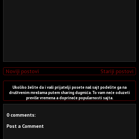
Noviji postovi
Stariji postovi
Ukoliko želite da i vaši prijatelji posete naš sajt podelite ga na
društvenim mrežama putem sharing dugmića. To vam neće oduzeti
previše vremena a doprineće popularnosti sajta.
0 comments:
Post a Comment