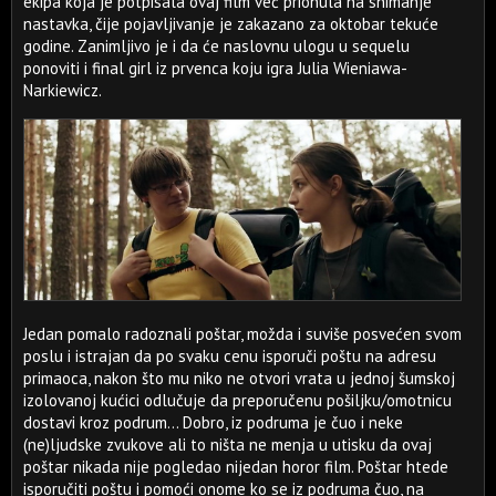
ekipa koja je potpisala ovaj film već prionula na snimanje
nastavka, čije pojavljivanje je zakazano za oktobar tekuće
godine. Zanimljivo je i da će naslovnu ulogu u sequelu
ponoviti i final girl iz prvenca koju igra Julia Wieniawa-
Narkiewicz.
Jedan pomalo radoznali poštar, možda i suviše posvećen svom
poslu i istrajan da po svaku cenu isporuči poštu na adresu
primaoca, nakon što mu niko ne otvori vrata u jednoj šumskoj
izolovanoj kućici odlučuje da preporučenu pošiljku/omotnicu
dostavi kroz podrum... Dobro, iz podruma je čuo i neke
(ne)ljudske zvukove ali to ništa ne menja u utisku da ovaj
poštar nikada nije pogledao nijedan horor film. Poštar htede
isporučiti poštu i pomoći onome ko se iz podruma čuo, na