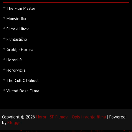
The Film Master
Monsterflix
Filmski Hitovi
Filmtastično
Groblje Horora
HororHR
Hororvizija
The Cult Of Ghoul
Vikend Doza Filma
Copyright ©
2026
Horor i SF Filmovi - Opis i radnja filma
| Powered
by
Blogger