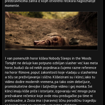
predstavnicima žanra iz kojih otvoreno reciklira najpoznatije
momente.
I van pomenutih horor klišea Nobody Sleeps in the Woods
Tonight ne deluje kao potpuno ozbiljan slasher već kao meta
horor, budući da od nekih pojedinaca čujemo razne reference
na horor filmove, poput zakonitosti koje vladaju u slasherima
a tiču se preživljavanja i slično. Klišeizirani su i klinci, iako tu
vidimo dodire modernih vremena, pa tako osim debeljuce,
promiskuitetne devojke i šaljivdžije vidimo i gej momka. Svi
klinci imaju kliše priče i istorijate, izgovaraju već mnogo puta
prežvakane rečenice koje ovde nisu predugačke pa time ni
predosadne, a Zosia ima i (naravno) ličnu porodičnu tragediju