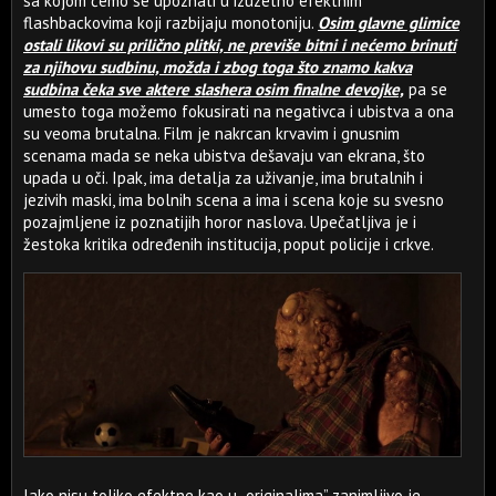
sa kojom ćemo se upoznati u izuzetno efektnim
flashbackovima koji razbijaju monotoniju.
Osim glavne glimice
ostali likovi su prilično plitki, ne previše bitni i nećemo brinuti
za njihovu sudbinu, možda i zbog toga što znamo kakva
sudbina čeka sve aktere slashera osim finalne devojke,
pa se
umesto toga možemo fokusirati na negativca i ubistva a ona
su veoma brutalna. Film je nakrcan krvavim i gnusnim
scenama mada se neka ubistva dešavaju van ekrana, što
upada u oči. Ipak, ima detalja za uživanje, ima brutalnih i
jezivih maski, ima bolnih scena a ima i scena koje su svesno
pozajmljene iz poznatijih horor naslova. Upečatljiva je i
žestoka kritika određenih institucija, poput policije i crkve.
Iako nisu toliko efektne kao u „originalima” zanimljivo je