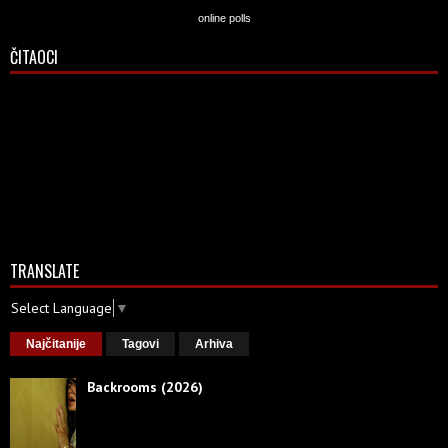
online polls
ČITAOCI
TRANSLATE
Select Language
▼
Najčitanije
Tagovi
Arhiva
Backrooms (2026)