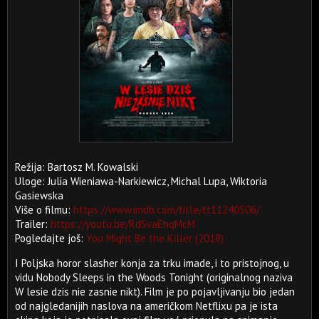
Režija: Bartosz M. Kowalski
Uloge: Julia Wieniawa-Narkiewicz, Michal Lupa, Wiktoria
Gasiewska
Više o filmu:
https://www.imdb.com/title/tt11240506/
Trailer:
https://youtu.be/RdSvaEhqMcM
Pogledajte još:
You Might Be the Killer (2018)
I Poljska horor slasher konja za trku imade, i to pristojnog, u
vidu Nobody Sleeps in the Woods Tonight (originalnog naziva
W lesie dzis nie zasnie nikt). Film je po pojavljivanju bio jedan
od najgledanijih naslova na američkom Netflixu pa je ista