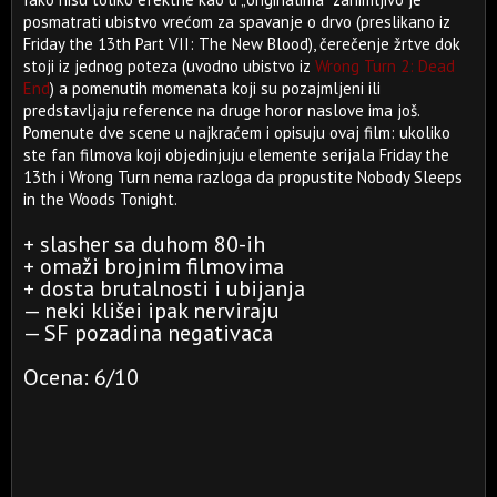
posmatrati ubistvo vrećom za spavanje o drvo (preslikano iz
Friday the 13th Part VII: The New Blood), čerečenje žrtve dok
stoji iz jednog poteza (uvodno ubistvo iz
Wrong Turn 2: Dead
End
) a pomenutih momenata koji su pozajmljeni ili
predstavljaju reference na druge horor naslove ima još.
Pomenute dve scene u najkraćem i opisuju ovaj film: ukoliko
ste fan filmova koji objedinjuju elemente serijala Friday the
13th i Wrong Turn nema razloga da propustite Nobody Sleeps
in the Woods Tonight.
+ slasher sa duhom 80-ih
+ omaži brojnim filmovima
+ dosta brutalnosti i ubijanja
— neki klišei ipak nerviraju
— SF pozadina negativaca
Ocena: 6/10