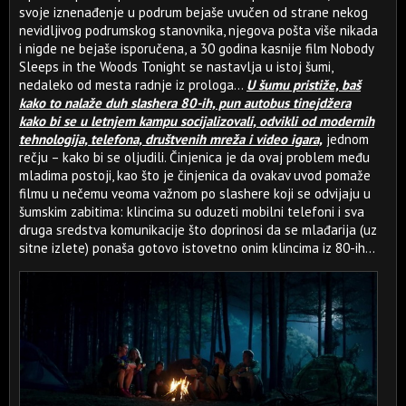
svoje iznenađenje u podrum bejaše uvučen od strane nekog
nevidljivog podrumskog stanovnika, njegova pošta više nikada
i nigde ne bejaše isporučena, a 30 godina kasnije film Nobody
Sleeps in the Woods Tonight se nastavlja u istoj šumi,
nedaleko od mesta radnje iz prologa...
U šumu pristiže, baš
kako to nalaže duh slashera 80-ih, pun autobus tinejdžera
kako bi se u letnjem kampu socijalizovali, odvikli od modernih
tehnologija, telefona, društvenih mreža i video igara,
jednom
rečju – kako bi se oljudili. Činjenica je da ovaj problem među
mladima postoji, kao što je činjenica da ovakav uvod pomaže
filmu u nečemu veoma važnom po slashere koji se odvijaju u
šumskim zabitima: klincima su oduzeti mobilni telefoni i sva
druga sredstva komunikacije što doprinosi da se mlađarija (uz
sitne izlete) ponaša gotovo istovetno onim klincima iz 80-ih...