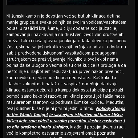
Ni šumski kamp nije dovoljan već se buljuk klinaca deli na
manje grupice, a svaka od njih sa svojim vodičem/vaspitačem
odlazi u različiti kraj šume, u cilju dodatne socijalizacije,
kampovanja i navikavanja na društveni život van društvenih
mreža. Tako i naša glavna junakinja, mlada devojka po imenu
Zosia, skupa sa još nekoliko svojih vršnjaka odlazi u dodatnu
zabit, predvođena „iskusnom” vaspitačicom, pedagogom i
stručnjakom za preživljavanje. No, niko u ovoj ekipi nema
pojma da se ulogorio veoma blizu one kućice iz prologa a da
nešto nije u najboljem redu zaključuju već nakon prve noći,
kada uvide da jedan od klinaca nedostaje... Baš kako to
slasher zakonitosti nalažu – vaspitač naređuje da dvoje
klinaca ostanu dežurati u kampu dok ostatak ekipe potraži
pomoć, samo kako bi razdvojeni klinci postali još lakša meta
razularenom stanovniku podruma šumske kućice... Međutim,
ovaj slasher kliše nije ni prvi ni jedini u filmu:
Nobody Sleeps
in the Woods Tonight je sastavljen isključivo od horor klišea,
klišea koje smo videli u raznim poznatim slasher naslovima, i
to nije urađeno nimalo slučajno,
krađe ili pozajmljivanja radi,
već je kompletno ostvarenje svojevrsni omaž poznatim