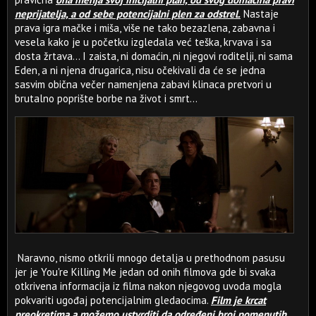
neprijatelja, a od sebe potencijalni plen za odstrel.
Nastaje
prava igra mačke i miša, više ne tako bezazlena, zabavna i
vesela kako je u početku izgledala već teška, krvava i sa
dosta žrtava... I zaista, ni domaćin, ni njegovi roditelji, ni sama
Eden, a ni njena drugarica, nisu očekivali da će se jedna
sasvim obična večer namenjena zabavi klinaca pretvori u
brutalno poprište borbe na život i smrt...
Naravno, nismo otkrili mnogo detalja u prethodnom pasusu
jer je You're Killing Me jedan od onih filmova gde bi svaka
otkrivena informacija iz filma nakon njegovog uvoda mogla
pokvariti ugođaj potencijalnim gledaocima.
Film je krcat
preokretima a možemo ustvrditi da određeni broj pomenutih