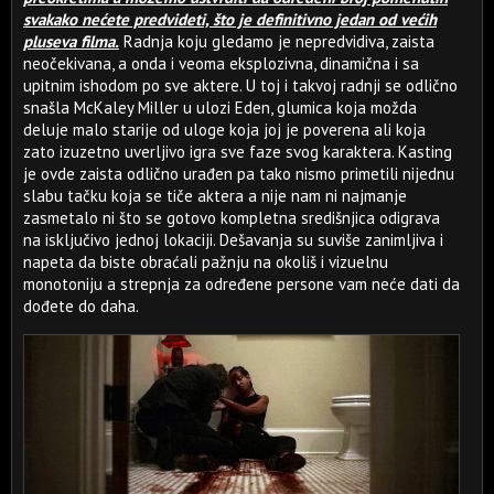
svakako nećete predvideti, što je definitivno jedan od većih
pluseva filma.
Radnja koju gledamo je nepredvidiva, zaista
neočekivana, a onda i veoma eksplozivna, dinamična i sa
upitnim ishodom po sve aktere. U toj i takvoj radnji se odlično
snašla McKaley Miller u ulozi Eden, glumica koja možda
deluje malo starije od uloge koja joj je poverena ali koja
zato izuzetno uverljivo igra sve faze svog karaktera. Kasting
je ovde zaista odlično urađen pa tako nismo primetili nijednu
slabu tačku koja se tiče aktera a nije nam ni najmanje
zasmetalo ni što se gotovo kompletna središnjica odigrava
na isključivo jednoj lokaciji. Dešavanja su suviše zanimljiva i
napeta da biste obraćali pažnju na okoliš i vizuelnu
monotoniju a strepnja za određene persone vam neće dati da
dođete do daha.