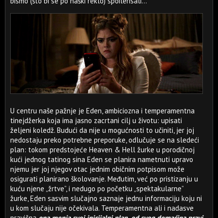
bismo (što bi se po naški reklo) spoilerisali...
U centru naše pažnje je Eden, ambiciozna i temperamentna
tinejdžerka koja ima jasno zacrtani cilj u životu: upisati
željeni koledž. Budući da nije u mogućnosti to učiniti, jer joj
nedostaju preko potrebne preporuke, odlučuje se na sledeći
plan: tokom predstojeće Heaven & Hell žurke u porodičnoj
kući jednog tatinog sina Eden se planira nametnuti upravo
njemu jer joj njegov otac jednim običnim potpisom može
osigurati planirano školovanje. Međutim, već po pristizanju u
kuću njene „žrtve”, i nedugo po početku „spektakularne”
žurke, Eden sasvim slučajno saznaje jednu informaciju koju ni
u kom slučaju nije očekivala. Temperamentna ali i nadasve
pravična
ona menja svoj inicijalni plan, od svog domaćina pravi