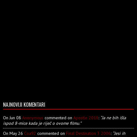
NAJNOVIJI KOMENTARI
On Jun 08
Anonymous
commented on
Apostle 2018
:
“Ja ne bih išla
ispod 8-mice kada je riječ o ovome filmu.”
On May 26
Coa92
commented on
Final Destination 3 2006
:
“Jesi ih