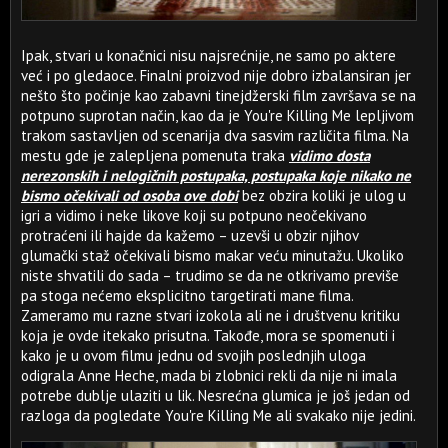
Ipak, stvari u konačnici nisu najsrećnije, ne samo po aktere
već i po gledaoce. Finalni proizvod nije dobro izbalansiran jer
nešto što počinje kao zabavni tinejdžerski film završava se na
potpuno suprotan način, kao da je You're Killing Me lepljivom
trakom sastavljen od scenarija dva sasvim različita filma. Na
mestu gde je zalepljena pomenuta traka
vidimo dosta
nerezonskih i nelogičnih postupaka, postupaka koje nikako ne
bismo očekivali od osoba ove dobi
bez obzira koliki je ulog u
igri a vidimo i neke likove koji su potpuno neočekivano
protraćeni ili hajde da kažemo – uzevši u obzir njihov
glumački staž očekivali bismo makar veću minutažu. Ukoliko
niste shvatili do sada – trudimo se da ne otkrivamo previše
pa stoga nećemo eksplicitno targetirati mane filma.
Zameramo mu razne stvari izokola ali ne i društvenu kritiku
koja je ovde itekako prisutna. Takođe, mora se spomenuti i
kako je u ovom filmu jednu od svojih poslednjih uloga
odigrala Anne Heche, mada bi zlobnici rekli da nije ni imala
potrebe dublje ulaziti u lik. Nesrećna glumica je još jedan od
razloga da pogledate You're Killing Me ali svakako nije jedini.