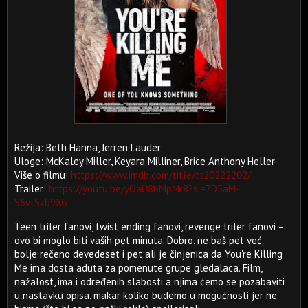
Režija: Beth Hanna, Jerren Lauder
Uloge: McKaley Miller, Keyara Milliner, Brice Anthony Heller
Više o filmu:
https://www.imdb.com/title/tt20222202/
Trailer:
https://youtu.be/yOaU8bMpMr8?si=7D5aM-
S6vtSzb9XG
Teen triler fanovi, twist ending fanovi, revenge triler fanovi –
ovo bi moglo biti vaših pet minuta. Dobro, ne baš pet već
bolje rečeno devedeset i pet ali je činjenica da You're Killing
Me ima dosta aduta za pomenute grupe gledalaca. Film,
nažalost, ima i određenih slabosti a njima ćemo se pozabaviti
u nastavku opisa, makar koliko budemo u mogućnosti jer ne