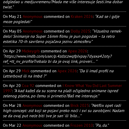
odgledao u medjuvremenu?Mada me više interesuje šesti.Ima dobar
twist.”
On May 21
Anonymous
commented on
Kraken 2026
:
“Kad se i gdje
moze pogledati”
On May 05
Anonymous
commented on
Dolly 2025
:
“Vizuelno remek-
delo! Snimanje na Super 16mm filmu je pun pogodak – ta retro
estetika 70-ih savršeno pojačava jezivu atmosferu”
On Apr 29
Mickeygrb
commented on
Apex 2026
:
“https://www.imdb.com/user/p.4zdzczwqfplvpay7dyaxa42oty?
ref_=tt_nv_profileTrebalo bi da je ovaj link, proveri... ”
On Apr 29
Mick
commented on
Apex 2026
:
“Da li imaš profil na
Letterboxd ili na Imbd ?”
On Apr 20
Coa 92
commented on
I Know What You Did Last Summer
1997
:
“A kad kažeš da su scene na plaži očigledno snimane ispred
zelenog platna, po čemu si primetio?Baš me intereuje.”
On Mar 28
Anonymous
commented on
Brick 2025
:
“Netflix opet radi
high-concept: zid koji se pojavi preko noći i svi su zarobljeni. Nadam
se da ovaj put neće biti 'sve je san' ili 'bilo…”
On Mar 22
Anonymous
commented on
Frozen 2010
:
“Pa, da.”