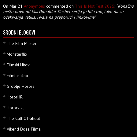
On Mar 21
Anonymous
commented on
This Is Not Test 2025
:
“Konačno
nešto novo od MacDonalda! Slasher serija je bila top, tako da su
očekivanja velika. Hvala na preporuci i linkovima”
SRODNI BLOGOVI
The Film Master
Monsterflix
Filmski Hitovi
Filmtastično
Groblje Horora
HororHR
Hororvizija
The Cult Of Ghoul
Vikend Doza Filma