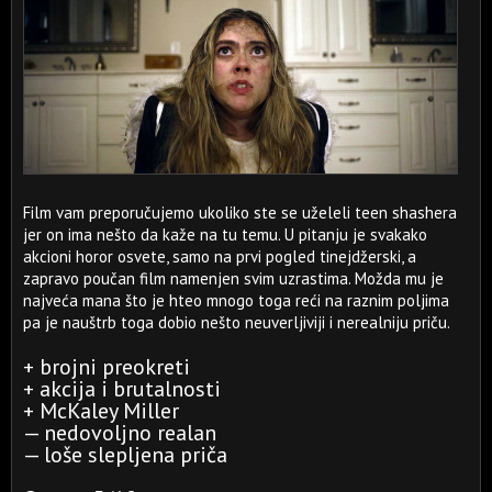
Film vam preporučujemo ukoliko ste se uželeli teen shashera
jer on ima nešto da kaže na tu temu. U pitanju je svakako
akcioni horor osvete, samo na prvi pogled tinejdžerski, a
zapravo poučan film namenjen svim uzrastima. Možda mu je
najveća mana što je hteo mnogo toga reći na raznim poljima
pa je nauštrb toga dobio nešto neuverljiviji i nerealniju priču.
+ brojni preokreti
+ akcija i brutalnosti
+ McKaley Miller
— nedovoljno realan
— loše slepljena priča