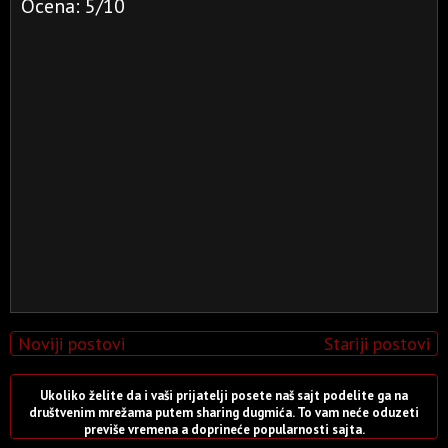
Ocena: 5/10
Noviji postovi
Stariji postovi
Ukoliko želite da i vaši prijatelji posete naš sajt podelite ga na
društvenim mrežama putem sharing dugmića. To vam neće oduzeti
previše vremena a doprineće popularnosti sajta.