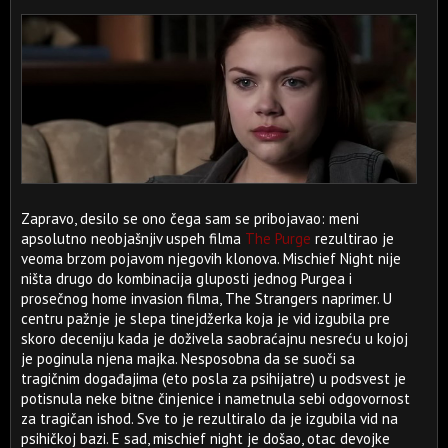
Zapravo, desilo se ono čega sam se pribojavao: meni
apsolutno neobjašnjiv uspeh filma
The Purge
rezultirao je
veoma brzom pojavom njegovih klonova. Mischief Night nije
ništa drugo do kombinacija gluposti jednog Purgea i
prosečnog home invasion filma, The Strangers naprimer. U
centru pažnje je slepa tinejdžerka koja je vid izgubila pre
skoro deceniju kada je doživela saobraćajnu nesreću u kojoj
je poginula njena majka. Nesposobna da se suoči sa
tragičnim događajima (eto posla za psihijatre) u podsvest je
potisnula neke bitne činjenice i nametnula sebi odgovornost
za tragičan ishod. Sve to je rezultiralo da je izgubila vid na
psihičkoj bazi. E sad, mischief night je došao, otac devojke