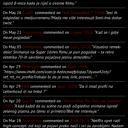
ispod 8-mice kada je riječ o ovome filmu.”
On May 26
Coa92
commented on
Final Destination 3 2006
:
“Jesi ih
odgledao u medjuvremenu?Mada me više interesuje šesti.Ima dobar
twist.”
On May 21
Anonymous
commented on
Kraken 2026
:
“Kad se i gdje
moze pogledati”
On May 05
Anonymous
commented on
Dolly 2025
:
“Vizuelno remek-
delo! Snimanje na Super 16mm filmu je pun pogodak – ta retro
estetika 70-ih savršeno pojačava jezivu atmosferu”
On Apr 29
Mickeygrb
commented on
Apex 2026
:
“https://www.imdb.com/user/p.4zdzczwqfplvpay7dyaxa42oty?
ref_=tt_nv_profileTrebalo bi da je ovaj link, proveri... ”
On Apr 29
Mick
commented on
Apex 2026
:
“Da li imaš profil na
Letterboxd ili na Imbd ?”
On Apr 20
Coa 92
commented on
I Know What You Did Last Summer
1997
:
“A kad kažeš da su scene na plaži očigledno snimane ispred
zelenog platna, po čemu si primetio?Baš me intereuje.”
On Mar 28
Anonymous
commented on
Brick 2025
:
“Netflix opet radi
high-concept: zid koji se pojavi preko noći i svi su zarobljeni. Nadam