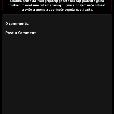
Ukoliko želite da i vaši prijatelji posete naš sajt podelite ga na
društvenim mrežama putem sharing dugmića. To vam neće oduzeti
previše vremena a doprineće popularnosti sajta.
0 comments:
Post a Comment