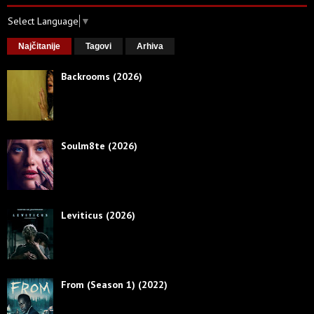
Select Language
▼
Najčitanije
Tagovi
Arhiva
Backrooms (2026)
Soulm8te (2026)
Leviticus (2026)
From (Season 1) (2022)