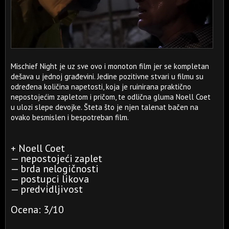
Mischief Night je uz sve ovo i monoton film jer se kompletan
dešava u jednoj građevini. Jedine pozitivne stvari u filmu su
određena količina napetosti, koja je ruinirana praktično
nepostojećim zapletom i pričom, te odlična gluma Noell Coet
u ulozi slepe devojke. Šteta što je njen talenat bačen na
ovako besmislen i bespotreban film.
+ Noell Coet
— nepostojeći zaplet
— brda nelogičnosti
— postupci likova
— predvidljivost
Ocena: 3/10