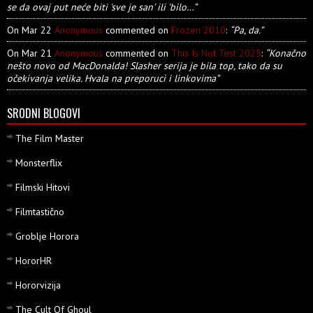
se da ovaj put neće biti 'sve je san' ili 'bilo…”
On Mar 22
Anonymous
commented on
Frozen 2010
:
“Pa, da.”
On Mar 21
Anonymous
commented on
This Is Not Test 2025
:
“Konačno
nešto novo od MacDonalda! Slasher serija je bila top, tako da su
očekivanja velika. Hvala na preporuci i linkovima”
SRODNI BLOGOVI
The Film Master
Monsterflix
Filmski Hitovi
Filmtastično
Groblje Horora
HororHR
Hororvizija
The Cult Of Ghoul