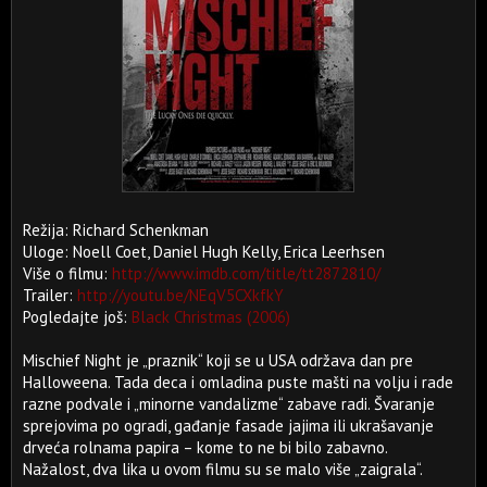
Režija: Richard Schenkman
Uloge: Noell Coet, Daniel Hugh Kelly, Erica Leerhsen
Više o filmu:
http://www.imdb.com/title/tt2872810/
Trailer:
http://youtu.be/NEqV5CXkfkY
Pogledajte još:
Black Christmas (2006)
Mischief Night je „praznik“ koji se u USA održava dan pre
Halloweena. Tada deca i omladina puste mašti na volju i rade
razne podvale i „minorne vandalizme“ zabave radi. Švaranje
sprejovima po ogradi, gađanje fasade jajima ili ukrašavanje
drveća rolnama papira – kome to ne bi bilo zabavno.
Nažalost, dva lika u ovom filmu su se malo više „zaigrala“.