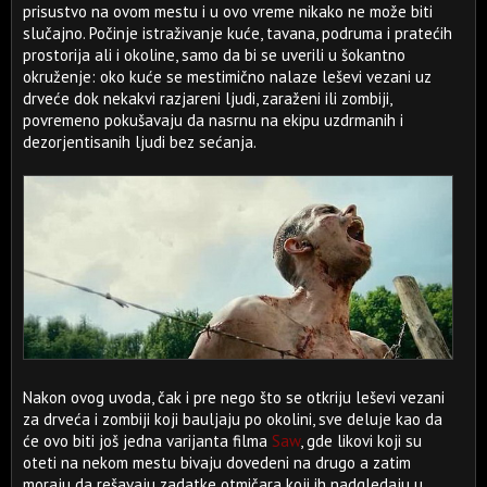
prisustvo na ovom mestu i u ovo vreme nikako ne može biti
slučajno. Počinje istraživanje kuće, tavana, podruma i pratećih
prostorija ali i okoline, samo da bi se uverili u šokantno
okruženje: oko kuće se mestimično nalaze leševi vezani uz
drveće dok nekakvi razjareni ljudi, zaraženi ili zombiji,
povremeno pokušavaju da nasrnu na ekipu uzdrmanih i
dezorjentisanih ljudi bez sećanja.
Nakon ovog uvoda, čak i pre nego što se otkriju leševi vezani
za drveća i zombiji koji bauljaju po okolini, sve deluje kao da
će ovo biti još jedna varijanta filma
Saw
, gde likovi koji su
oteti na nekom mestu bivaju dovedeni na drugo a zatim
moraju da rešavaju zadatke otmičara koji ih nadgledaju u