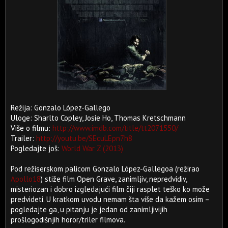
Režija: Gonzalo López-Gallego
Uloge: Sharlto Copley, Josie Ho, Thomas Kretschmann
Više o filmu:
http://www.imdb.com/title/tt2071550/
Trailer:
http://youtu.be/SEcuLEpn7h8
Pogledajte još:
World War Z (2013)
Pod režiserskom palicom Gonzalo López-Gallegoa (režirao
Apollo18
) stiže film Open Grave, zanimljiv, nepredvidiv,
misteriozan i dobro izgledajući film čiji rasplet teško ko može
predvideti. U kratkom uvodu nemam šta više da kažem osim –
pogledajte ga, u pitanju je jedan od zanimljivijih
prošlogodišnjih horor/triler filmova.