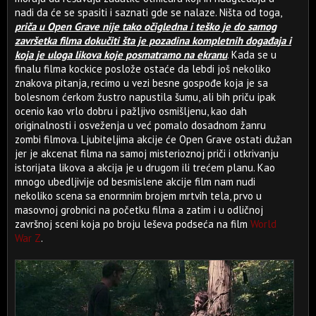
nadi da će se spasiti i saznati gde se nalaze. Ništa od toga,
priča u Open Grave nije tako očigledna i teško je do samog
završetka filma dokučiti šta je pozadina kompletnih događaja i
koja je uloga likova koje posmatramo na ekranu
. Kada se u
finalu filma kockice poslože ostaće da lebdi još nekoliko
znakova pitanja, recimo u vezi besne gospođe koja je sa
bolesnom ćerkom žustro napustila šumu, ali bih priču ipak
ocenio kao vrlo dobru i pažljivo osmišljenu, kao dah
originalnosti i osveženja u već pomalo dosadnom žanru
zombi filmova. Ljubiteljima akcije će Open Grave ostati dužan
jer je akcenat filma na samoj misterioznoj priči i otkrivanju
istorijata likova a akcija je u drugom ili trećem planu. Kao
mnogo ubedljivije od besmislene akcije film nam nudi
nekoliko scena sa enormnim brojem mrtvih tela, prvo u
masovnoj grobnici na početku filma a zatim i u odličnoj
završnoj sceni koja po broju leševa podseća na film
World
War Z
.