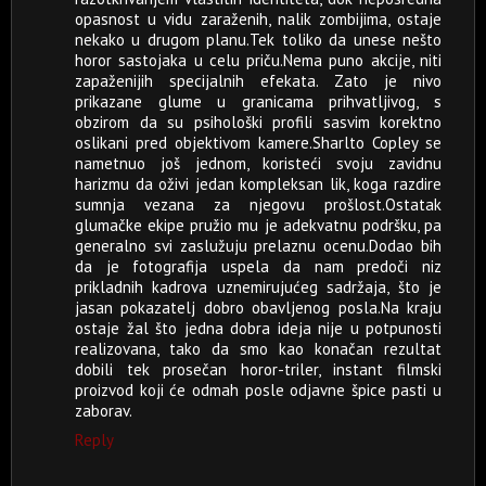
opasnost u vidu zaraženih, nalik zombijima, ostaje
nekako u drugom planu.Tek toliko da unese nešto
horor sastojaka u celu priču.Nema puno akcije, niti
zapaženijih specijalnih efekata. Zato je nivo
prikazane glume u granicama prihvatljivog, s
obzirom da su psihološki profili sasvim korektno
oslikani pred objektivom kamere.Sharlto Copley se
nametnuo još jednom, koristeći svoju zavidnu
harizmu da oživi jedan kompleksan lik, koga razdire
sumnja vezana za njegovu prošlost.Ostatak
glumačke ekipe pružio mu je adekvatnu podršku, pa
generalno svi zaslužuju prelaznu ocenu.Dodao bih
da je fotografija uspela da nam predoči niz
prikladnih kadrova uznemirujućeg sadržaja, što je
jasan pokazatelj dobro obavljenog posla.Na kraju
ostaje žal što jedna dobra ideja nije u potpunosti
realizovana, tako da smo kao konačan rezultat
dobili tek prosečan horor-triler, instant filmski
proizvod koji će odmah posle odjavne špice pasti u
zaborav.
Reply