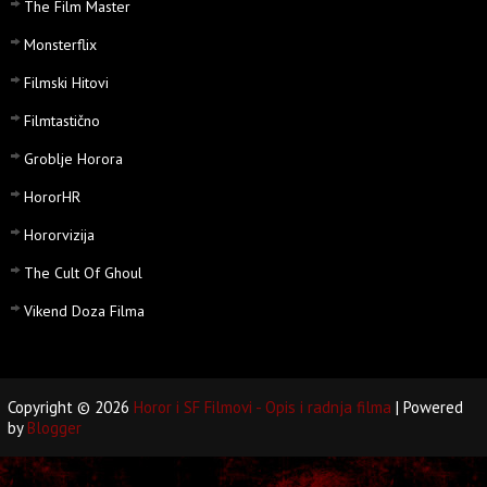
The Film Master
Monsterflix
Filmski Hitovi
Filmtastično
Groblje Horora
HororHR
Hororvizija
The Cult Of Ghoul
Vikend Doza Filma
Copyright ©
2026
Horor i SF Filmovi - Opis i radnja filma
| Powered
by
Blogger