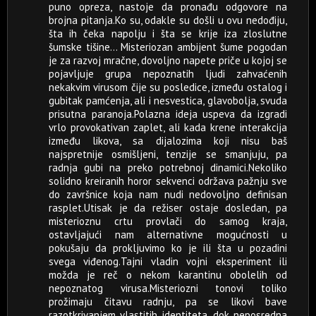
puno opreza, nastoje da pronađu odgovore na
brojna pitanja.Ko su, odakle su došli u ovu nedođiju,
šta ih čeka napolju i šta se krije iza zloslutne
šumske tišine... Misteriozan ambijent šume pogodan
je za razvoj mračne, dovoljno napete priče u kojoj se
pojavljuje grupa nepoznatih ljudi zahvaćenih
nekakvim virusom čije su posledice, između ostalog i
gubitak pamćenja, ali i nesvestica, glavobolja, svuda
prisutna paranoja.Polazna ideja uspeva da izgradi
vrlo provokativan zaplet, ali kada krene interakcija
između likova, sa dijalozima koji nisu baš
najspretnije osmišljeni, tenzije se smanjuju, pa
radnja gubi na preko potrebnoj dinamici.Nekoliko
solidno kreiranih horor sekvenci održava pažnju sve
do završnice koja nam nudi nedovoljno definisan
rasplet.Utisak je da režiser ostaje dosledan, pa
misterioznu crtu provlači do samog kraja,
ostavljajući nam alternativne mogućnosti u
pokušaju da prokljuvimo ko je ili šta u pozadini
svega viđenog.Tajni vladin vojni eksperiment ili
možda je reč o nekom karantinu obolelih od
nepoznatog virusa.Misteriozni tonovi toliko
prožimaju čitavu radnju, pa se likovi bave
razotkrivanjem vlastitih identiteta, dok neposredna