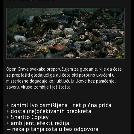
Open Grave svakako preporučujem za gledanje. Nije da ćete
se preplašiti gledajući ga ali ćete biti potpuno uvučeni u
misteriozne događaje koji uključuju likove bez pamćenja,
zaveru, viruse, zombije i još štošta.
+ zanimljivo osmišljena i netipična priča
+ dosta (ne)očekivanih preokreta
+ Sharlto Copley
+ ambijent, efekti, režija
— neka pitanja ostaju bez odgovora