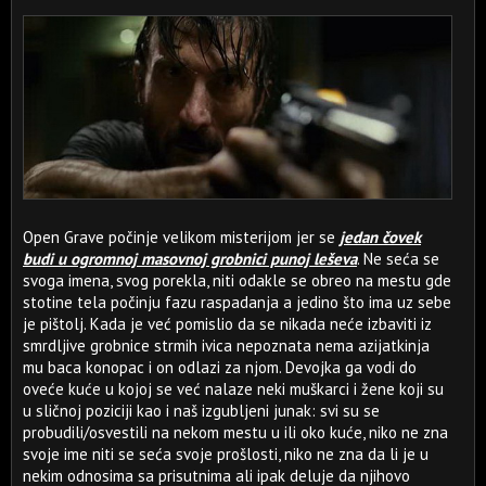
Open Grave počinje velikom misterijom jer se
jedan čovek
budi u ogromnoj masovnoj grobnici punoj leševa
. Ne seća se
svoga imena, svog porekla, niti odakle se obreo na mestu gde
stotine tela počinju fazu raspadanja a jedino što ima uz sebe
je pištolj. Kada je već pomislio da se nikada neće izbaviti iz
smrdljive grobnice strmih ivica nepoznata nema azijatkinja
mu baca konopac i on odlazi za njom. Devojka ga vodi do
oveće kuće u kojoj se već nalaze neki muškarci i žene koji su
u sličnoj poziciji kao i naš izgubljeni junak: svi su se
probudili/osvestili na nekom mestu u ili oko kuće, niko ne zna
svoje ime niti se seća svoje prošlosti, niko ne zna da li je u
nekim odnosima sa prisutnima ali ipak deluje da njihovo