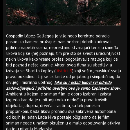
Gospodin López-Gallegoa je više nego korektno odradio
posao iza kamere pružajući nam bezbroj dobrih kadrova i
prilično napetih scena, neprestano stvarajući tenziju između
likova koji se (ne) poznaju, tim pre što se svest i uračunljivost
nekih likova kako vreme prolazi pogoršava, iz razloga koji će
biti poznati nešto kasnije. Akteri ovog filma su ubedljivi a
izdvaja se Sharlto Copley (
District 9
) koji vešto „maskira“ svoju
pravu pozadinu i čiji se lik kreće od prijatnog i simpatičnog do
divljeg i moralno upitnog.
Iako su i ostali likovi svi odreda
zadovoljavajući i prilično uverljivi ovo je samo Copleyew show.
Ambijent u kojem je sniman film je dobro izabran i zaista
izgleda kao da je u pitanju neka nedođija puna trošnih
objekata, olupina, drveća i rastinja, sa tek ponekim
proplankom. Kada likovi pronađu dva sakrivena automobila
od kojih je jedan Lada Niva postaje očigledno da je film
sniman negde u našem okruženju a malo googlovanja otkriva
da je u pitanju Mađarska.