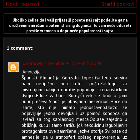
Noviji postovi
Stariji postovi
Ukoliko želite da i vaši prijatelji posete naš sajt podelite ga na
društvenim mrežama putem sharing dugmića. To vam neće oduzeti
previše vremena a doprineće popularnosti sajta.
1 comment:
Unknown
November 4, 2014 at 8:30 PM
Amnezija
Španski filmadžija Gonzalo López-Gallego servira
nam netipičnu horor-triler priču.Zasluge za
misterijom nabijen narativ pripadaju scenarističkom
dvojcu:Eddie & Chris Borey.Čovek se budi u jami
punoj leševa.A noć je, obasjana mesečinom.Hoće da
izađe, što nije nimalo jednostavno.Ubrzo se
pojavljuje jedna devojka i uz pomoć konopca ga
izvlači sa tog sablasnog mesta.Odlaze zajedno u
obližnju kuću i tamo zatiču još nekolicinu izgubljenih
protagonista ove zamršene, jezive storije.Svi pate od
amnezije, pa u atmosferi opšteg nepoverenja, uz