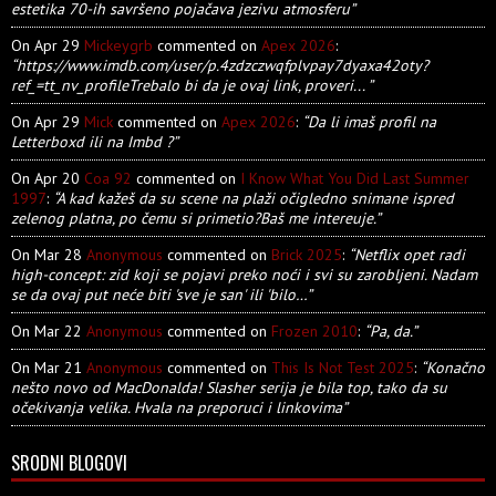
estetika 70-ih savršeno pojačava jezivu atmosferu”
On Apr 29
Mickeygrb
commented on
Apex 2026
:
“https://www.imdb.com/user/p.4zdzczwqfplvpay7dyaxa42oty?
ref_=tt_nv_profileTrebalo bi da je ovaj link, proveri... ”
On Apr 29
Mick
commented on
Apex 2026
:
“Da li imaš profil na
Letterboxd ili na Imbd ?”
On Apr 20
Coa 92
commented on
I Know What You Did Last Summer
1997
:
“A kad kažeš da su scene na plaži očigledno snimane ispred
zelenog platna, po čemu si primetio?Baš me intereuje.”
On Mar 28
Anonymous
commented on
Brick 2025
:
“Netflix opet radi
high-concept: zid koji se pojavi preko noći i svi su zarobljeni. Nadam
se da ovaj put neće biti 'sve je san' ili 'bilo…”
On Mar 22
Anonymous
commented on
Frozen 2010
:
“Pa, da.”
On Mar 21
Anonymous
commented on
This Is Not Test 2025
:
“Konačno
nešto novo od MacDonalda! Slasher serija je bila top, tako da su
očekivanja velika. Hvala na preporuci i linkovima”
SRODNI BLOGOVI