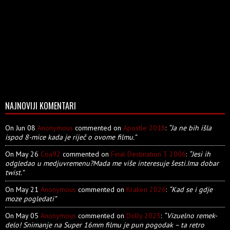
NAJNOVIJI KOMENTARI
On Jun 08
Anonymous
commented on
Apostle 2018
:
“Ja ne bih išla
ispod 8-mice kada je riječ o ovome filmu.”
On May 26
Coa92
commented on
Final Destination 3 2006
:
“Jesi ih
odgledao u medjuvremenu?Mada me više interesuje šesti.Ima dobar
twist.”
On May 21
Anonymous
commented on
Kraken 2026
:
“Kad se i gdje
moze pogledati”
On May 05
Anonymous
commented on
Dolly 2025
:
“Vizuelno remek-
delo! Snimanje na Super 16mm filmu je pun pogodak – ta retro