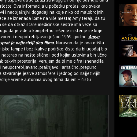
arlotte. Ova informacija u početku prolazi kao svaka
ovi i neobjašnjivi događaji na koje niko od malobrojnih
ce se iznenada lome na više mesta) Amy teraju da tu
a se da otkaz stare medicinske sestre ima veze sa
mogu da je vide a kompletno rešenje misterije se krije
tvoren i neupotrebljavan još od 1959. godine.
Amyn
prat je najjeziviji deo filma.
Naravno da je ona otišla
rijske lampe i bez ikakve podrške, čisto da bi ugođaj bio
e naterao na nešto slično i pod kojim uslovima bih lično
k takvih prostorija; verujem da bi me cifra iznenadila.
o i neupotrebljavano, prašnjavo i arhaično, prepuno
 stvaranje jezive atmosfere i jednog od najjezivijih
dnje vreme autorima ovog filma dajem – čistu