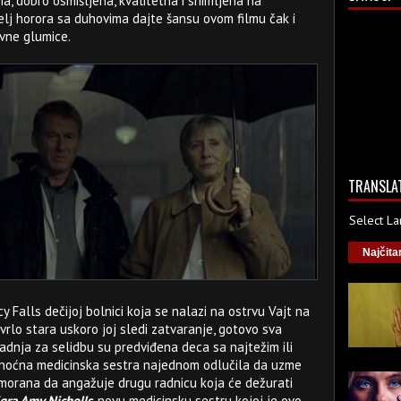
, dobro osmišljena, kvalitetna i snimljena na
telj horora sa duhovima dajte šansu ovom filmu čak i
avne glumice.
TRANSLA
Select L
Najčita
y Falls dečijoj bolnici koja se nalazi na ostrvu Vajt na
vrlo stara uskoro joj sledi zatvaranje, gotovo sva
adnja za selidbu su predviđena deca sa najtežim ili
e noćna medicinska sestra najednom odlučila da uzme
imorana da angažuje drugu radnicu koja će dežurati
igra Amy Nicholls
, novu medicinsku sestru kojoj je ovo