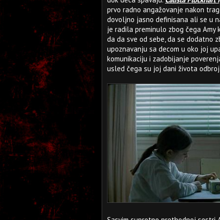
prvo radno angažovanje nakon traged
dovoljno jasno definisana ali se u 
je radila preminulo zbog čega Amy 
da da sve od sebe, da se dodatno zb
upoznavanju sa decom u oko joj upa
komunikaciju i zadobijanje poverenja
usled čega su joj dani života odbroj
Sasvim suprotno prethodnoj sestri A