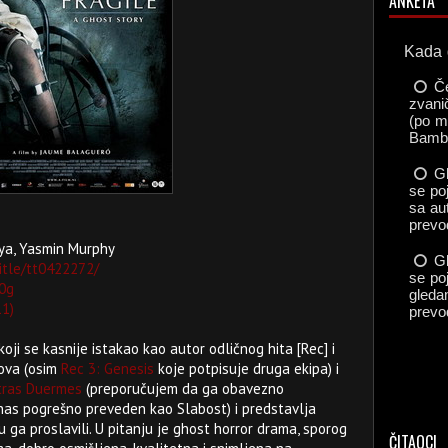
ANKETA
aya, Yasmin Murphy
itle/tt0422272/
0g
1)
koji se kasnije istakao kao autor odličnog hita
[Rec] i
eova (osim
Rec 3: Genesis
koje potpisuje druga ekipa)
i
tras Duermes
(preporučujem da ga obavezno
d nas pogrešno preveden kao Slabost) i predstavlja
u ga proslavili. U pitanju je ghost horror drama, sporog
ČITAOCI