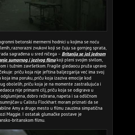
 ogromni betonski mermerni hodnici u kojima se noću
enih, raznorazni zvukovi koji se čuju sa gornjeg sprata,
zgrada sagrađena u sred ničega –
Britanija se još jednom
nje sumornog i jezivog filma
koji pleni svojim sivilom,
om i tužnim završetkom. Fragile gledaocu pruža upravo
ekuje: priču koja nije jeftina baljezgarija već ima svoj
ču koja ima poruku, priču koja izaziva emocije kod
ug obolelih, priču koja je na momente zastrašujuća i
edaoca nije primarni cilj, priču koja se odigrava u
odglumljena, dobro režirana, napeta i sa odličnom
sumnjičav u Calistu Flockhart moram priznati da se
abilne Amy a drugo mesto u filmu zauzima simpatična
lozi Maggie. I ostatak glumačke postave je
špansko-britanskom filmu.