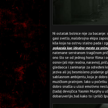
Ni ostatak bolnice nije za bacanje:
gasi svetlo, malobrojna ekipa zaposl
kiša koja na ostrvu stalno pada i 
pokazala kao idealno mesto za snima
natenane serviranom tragičnom prič
ono što se od jednog horor filma i oč
osnov (ali nije realna, naravno), pri
gledaoca i zanimanje za određeni kr
jeziva ali joj besmisleno plašenje gl
sablasnom ambijentu, koja je dobro 
muzičkom pratnjom. Iako u početku 
dobro snašla u ulozi emotivno nest
(tada) devojčica Yasmin Murphy u u
dobaruverljiv, baš kako to i priliči 