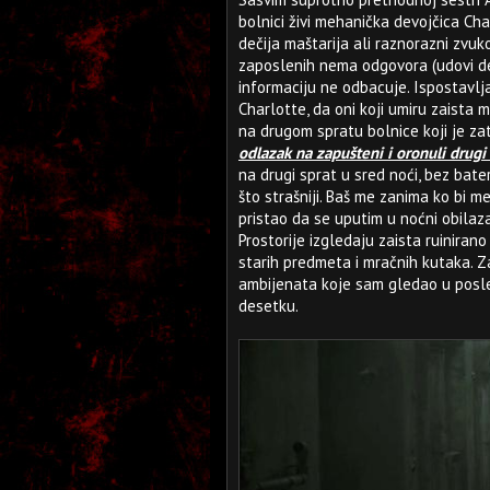
bolnici živi mehanička devojčica Ch
dečija maštarija ali raznorazni zvuk
zaposlenih nema odgovora (udovi de
informaciju ne odbacuje. Ispostavlj
Charlotte, da oni koji umiru zaista 
na drugom spratu bolnice koji je za
odlazak na zapušteni i oronuli drugi s
na drugi sprat u sred noći, bez bate
što strašniji. Baš me zanima ko bi m
pristao da se uputim u noćni obilaza
Prostorije izgledaju zaista ruiniran
starih predmeta i mračnih kutaka. Za
ambijenata koje sam gledao u posle
desetku.