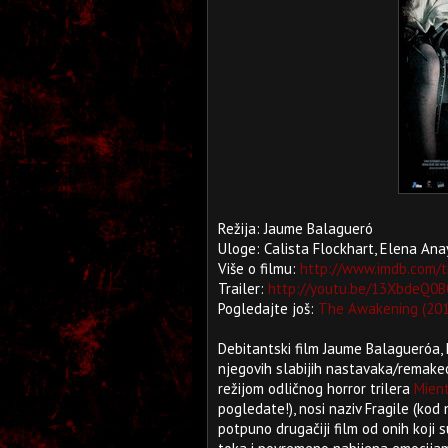
Režija: Jaume Balagueró
Uloge: Calista Flockhart, Elena An
Više o filmu:
http://www.imdb.com/t
Trailer:
http://youtu.be/13XbdeQ0B
Pogledajte još:
The Awakening (201
Debitantski film Jaume Balagueróa, 
njegovih slabijih nastavaka/remak
režijom odličnog horror trilera
Mien
pogledate!), nosi naziv Fragile (ko
potpuno drugačiji film od onih koji s