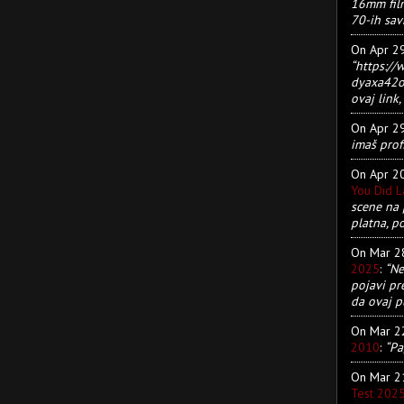
16mm film
70-ih sav
On Apr 2
“https:/
dyaxa42ot
ovaj link, 
On Apr 2
imaš prof
On Apr 2
You Did 
scene na 
platna, p
On Mar 
2025
:
“Ne
pojavi pr
da ovaj pu
On Mar 
2010
:
“Pa
On Mar 
Test 202