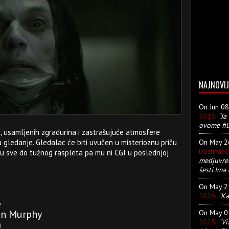
NAJNOVIJ
On Jun 0
2018
:
“Ja
ovome fil
a, usamljenih zgradurina i zastrašujuće atmosfere
On May 
za gledanje. Gledalac će biti uvučen u misterioznu priču
Destinati
nju sve do tužnog raspleta pa mu ni CGI u poslednjoj
medjuvre
šesti.Ima 
On May 
2026
:
“Ka
e
min Murphy
On May 
2025
:
“Vi
a