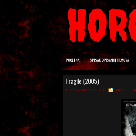
HOR
POČETNA
SPISAK OPISANIH FILMOVA
Fragile (2005)
tuesday, march 18, 2014
Horror
N