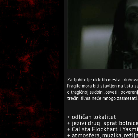
Za ljubitelje ukletih mesta i duhov
Fragile mora biti stavljen na listu 
o tragičnoj sudbini, osveti i povere
trećini filma neće mnogo zasmetati.
+ odličan lokalitet
+ jezivi drugi sprat bolnic
+
Calista Flockhart i Yas
+ atmosfera, muzika, režij