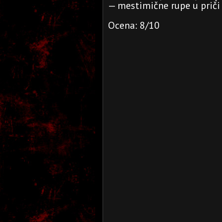
— mestimične rupe u priči
Ocena: 8/10