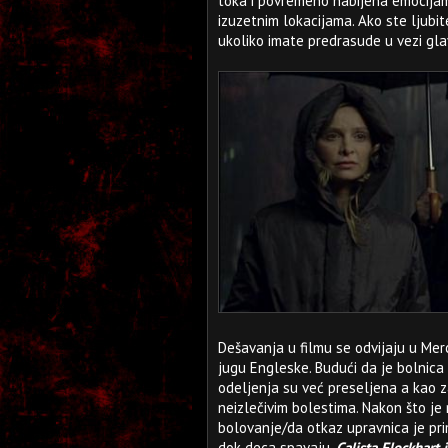
toka i povremeno nabijena emocijama
izuzetnim lokacijama. Ako ste ljubi
ukoliko imate predrasude u vezi gl
Dešavanja u filmu se odvijaju u Merc
jugu Engleske. Budući da je bolnica 
odeljenja su već preseljena a kao z
neizlečivim bolestima. Nakon što j
bolovanje/da otkaz upravnica je pr
dok deca spavaju.
Calista Flockhart 