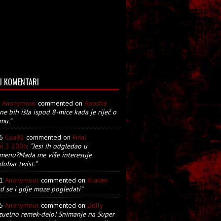
I KOMENTARI
8
Anonymous
commented on
Apostle
 ne bih išla ispod 8-mice kada je riječ o
mu.”
26
Coa92
commented on
Final
on 3 2006
:
“Jesi ih odgledao u
menu?Mada me više interesuje
dobar twist.”
21
Anonymous
commented on
Kraken
d se i gdje moze pogledati”
05
Anonymous
commented on
Dolly
zuelno remek-delo! Snimanje na Super