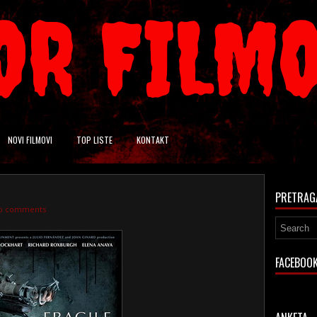
OR FILM
NOVI FILMOVI
TOP LISTE
KONTAKT
PRETRAG
o comments
FACEBOO