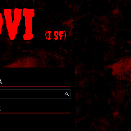
OVI
(I SF)
A
K