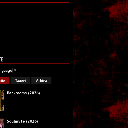
TE
anguage
▼
nije
Tagovi
Arhiva
Backrooms (2026)
Soulm8te (2026)