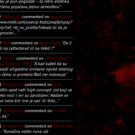
u je pun pogodak – ta retro estetika
ršeno pojačava jezivu atmosferu”
9
Mickeygrb
commented on
Apex 2026
:
/www.imdb.com/user/p.4zdzczwqfplvpay7
y?ref_=tt_nv_profileTrebalo bi da je
proveri... ”
9
Mick
commented on
Apex 2026
:
“Da li
il na Letterboxd ili na Imbd ?”
0
Coa 92
commented on
I Know What
Last Summer 1997
:
“A kad kažeš da su
plaži očigledno snimane ispred zelenog
o čemu si primetio?Baš me intereuje.”
28
Anonymous
commented on
Brick
tflix opet radi high-concept: zid koji se
eko noći i svi su zarobljeni. Nadam se
t neće biti 'sve je san' ili 'bilo…”
22
Anonymous
commented on
Frozen
, da.”
21
Anonymous
commented on
This Is Not
5
:
“Konačno nešto novo od