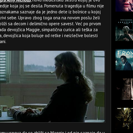
ije koja joj se desila. Pomenuta tragedija u filmu nije
naznakama saznaje da je jedno dete iz bolnice u kojoj
krivi sebe. Upravo zbog toga ona na novom poslu želi
liži sa decom i delimično opere savest. Već po prvom
da devojčica Maggie, simpatična curica ali teška za
, devojčica koja boluje od retke i neizlečive bolesti
ani.
my uspeva da se zbliži sa Maggie i od nje saznaje da u