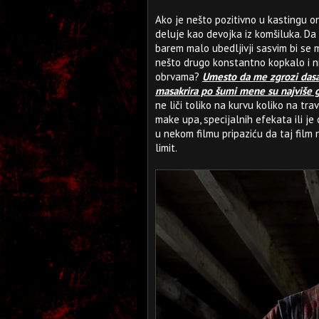
Ako je nešto pozitivno u kastingu on
deluje kao devojka iz komšiluka. Da 
barem malo ubedljivji sasvim bi se 
nešto drugo konstantno kopkalo i nij
obrvama?
Umesto da me zgrozi dasa
masakrira po šumi mene su najviše g
ne liči toliko na kurvu koliko na tra
make upa, specijalnih efekata ili je
u nekom filmu pripaziću da taj film 
limit.