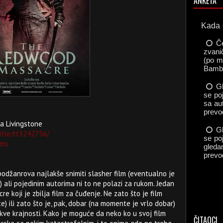
ANKETA
a Livingstone
itle/tt3242756/
zms
podžanrova najlakše snimiti slasher film (eventualno je
 ali pojedinim autorima ni to ne polazi za rukom. Jedan
 koji je zbilja film za čuđenje. Ne zato što je film
e) ili zato što je, pak, dobar (na momente je vrlo dobar)
akve krajnosti. Kako je moguće da neko ko u svoj film
ČITAOCI