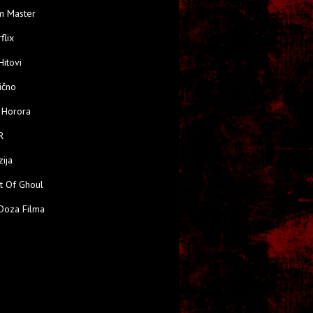
m Master
flix
Hitovi
ično
 Horora
R
zija
t Of Ghoul
Doza Filma