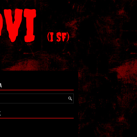
OVI
(I SF)
A
K