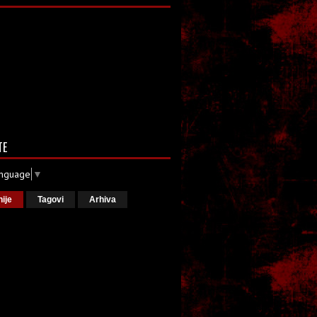
TE
anguage
▼
nije
Tagovi
Arhiva