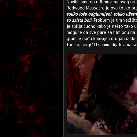
Navikli smo da u filmovima ovog r
Redwood Massacre je ovo toliko pr
toliko loše odglumljeni, toliko užasn
to zaista boli.
Problem je tim veći št
je zbilja čudno kako je nešto tako u
moguće da sve pare za film odu na 
glumce dođu komšije i drugari iz ško
turskoj seriji? U samim dijalozima 