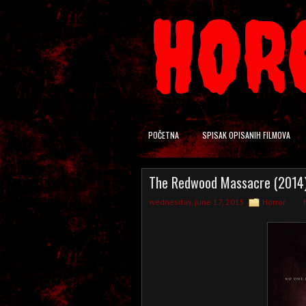
HOR
POČETNA
SPISAK OPISANIH FILMOVA
The Redwood Massacre (2014
wednesday, june 17, 2015
Horror