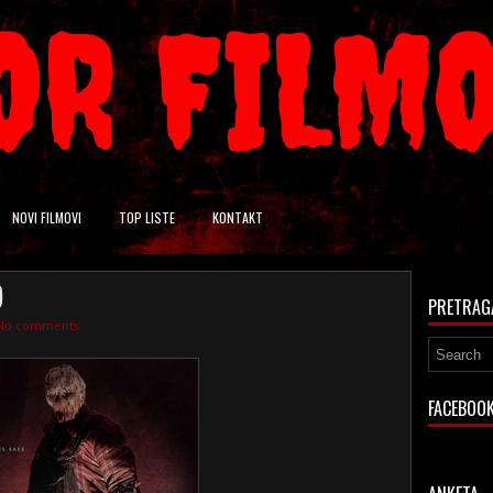
OR FILM
NOVI FILMOVI
TOP LISTE
KONTAKT
)
PRETRAG
No comments
FACEBOO