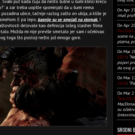
. Svaki put kada čuju da nešto šušne u šumi klinci kreću
o?” a zar treba uopšte spominjati da u šumi nema
On Apr 2
 pozadina ubice, tačnije razlog zašto on ubija, a kliše je
imaš prof
odsmehom. E pa lepo,
kasnije su se smejali na stomak.
I
On Apr 2
tovitosti delovale kao definicija lošeg slasher filma
You Did 
etalo. Možda mi nije previše smetalo jer sam i očekivao
scene na 
zbog toga što postoji nešto još mnogo gore.
platna, p
On Mar 
2025
:
“Ne
pojavi pr
da ovaj pu
On Mar 
2010
:
“Pa
On Mar 
Test 202
MacDonald
su očekiv
linkovima
SRODNI 