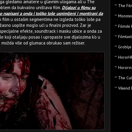
anga gledamo amatere u glavnim ulogama ali u The
The Fil
oblem da bukvalno uništava film.
Dijalozi u filmu su
o napisani a onda i toliko loše usnimljeni i montirani da
Monster
o film u ostalim segmentima ne izgleda toliko loše pa
žasno uopšte moglo ući u finalni proizvod. Zar je
Filmski 
specijalne efekte, soundtrack i masku ubice a onda za
Filmtast
le koji otaljaju posao i upropaste sve dijalozima k'o u
se možda više od glumaca obrukao sam režiser.
Groblje
HororH
Hororvi
The Cul
Vikend 