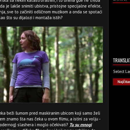
prska sa nekim katastrofalnim, i to onima gde ne treba
 je lakše snimiti ubistva, pristojne specijalne efekte,
ja, sve to začiniti odličnom muzikom a onda se spotaći
ao što su dijalozi i montaža istih?
TRANSLA
Select L
Najčita
rnka beži šumom pred maskiranim ubicom koji samo želi
rem znamo šta nas čeka u ovom filmu, a istini za volju -
modernog) slashera i moglo očekivati?
Tu su mnogi