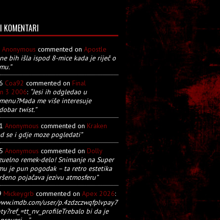
I KOMENTARI
8
Anonymous
commented on
Apostle
 ne bih išla ispod 8-mice kada je riječ o
mu.”
26
Coa92
commented on
Final
on 3 2006
:
“Jesi ih odgledao u
menu?Mada me više interesuje
dobar twist.”
21
Anonymous
commented on
Kraken
d se i gdje moze pogledati”
05
Anonymous
commented on
Dolly
zuelno remek-delo! Snimanje na Super
u je pun pogodak – ta retro estetika
ršeno pojačava jezivu atmosferu”
9
Mickeygrb
commented on
Apex 2026
:
/www.imdb.com/user/p.4zdzczwqfplvpay7
y?ref_=tt_nv_profileTrebalo bi da je
proveri... ”