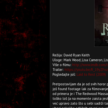
Režija: David Ryan Keith
Uloge: Mark Wood, Lisa Cameron, Lis
Više o filmu:
http://www.imdb.com/t
Trailer:
https://youtu.be/R_19yZFx
Pogledajte još:
Laid to Rest (2009)
Pretpostavljam da je od svih horor 
još found footage lak za filmovanje)
od primera je i The Redwood Massacre
toliko loš (a na momente zaista jest
već upravo zato što u sebi sadrži t