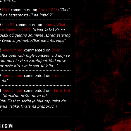
9
Mick
commented on
Apex 2026
:
“Da li
il na Letterboxd ili na Imbd ?”
0
Coa 92
commented on
I Know What
Last Summer 1997
:
“A kad kažeš da su
plaži očigledno snimane ispred zelenog
o čemu si primetio?Baš me intereuje.”
28
Anonymous
commented on
Brick
tflix opet radi high-concept: zid koji se
eko noći i svi su zarobljeni. Nadam se
t neće biti 'sve je san' ili 'bilo…”
22
Anonymous
commented on
Frozen
, da.”
21
Anonymous
commented on
This Is Not
5
:
“Konačno nešto novo od
a! Slasher serija je bila top, tako da
anja velika. Hvala na preporuci i
”
BLOGOVI