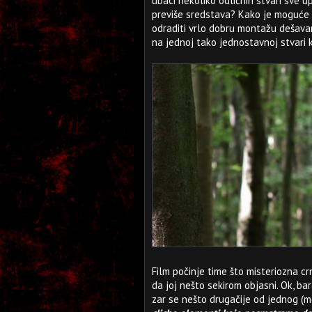
ubaci nekoliko odličnih stvari sve u
previše sredstava? Kako je moguće da
odraditi vrlo dobru montažu dešavan
na jednoj tako jednostavnoj stvari k
Film počinje time što misteriozna c
da joj nešto sekirom objasni. Ok, ba
zar se nešto drugačije od jednog (