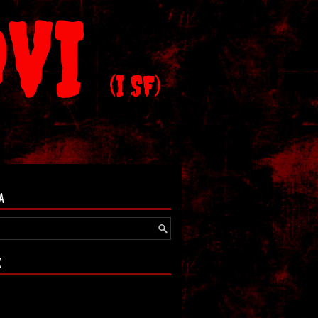
OVI
(I SF)
A
K