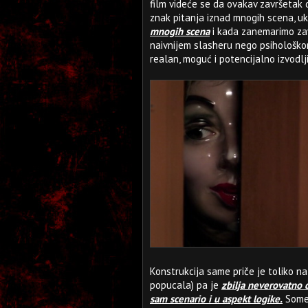
film videće se da ovakav završetak
znak pitanja iznad mnogih scena, uk
mnogih scena
i kada zanemarimo zav
naivnijem slasheru nego psihološko
realan, moguć i potencijalno izvodlji
Konstrukcija same priče je toliko na
popucala) pa je
zbilja neverovatno d
sam scenario i u aspekt logike.
Somet