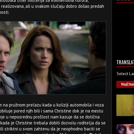
ihološka triler misterija sa elementima horora,
je realizovana, ali u svakom slučaju dobro došao predah
osti.
TRANSLA
Select L
Najčita
 na pružnom prelazu kada u koliziji automobila i voza
obiluje pored njih bili i sama Christine dok je na mestu
nje u neposrednu prošlost nam kazuje da se dotična
kada je Christine trebala dobiti dozvolu roditelja da se
bili striktni u svom zahtevu da je neophodno baciti se