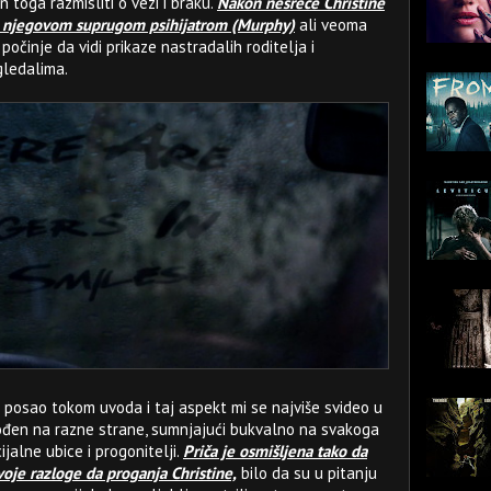
 toga razmisliti o vezi i braku.
Nakon nesreće Christine
 i njegovom suprugom psihijatrom (Murphy)
ali veoma
počinje da vidi prikaze nastradalih roditelja i
gledalima.
r posao tokom uvoda i taj aspekt mi se najviše svideo u
ođen na razne strane, sumnjajući bukvalno na svakoga
ijalne ubice i progonitelji.
Priča je osmišljena tako da
svoje razloge da proganja Christine,
bilo da su u pitanju