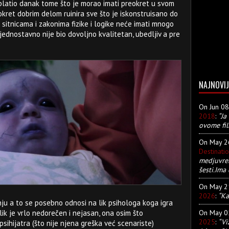
e platio danak tome što je morao imati preokret u svom
eokret dobrim delom ruinira sve što je iskonstruisano do
 sitnicama i zakonima fizike i logike neće imati mnogo
jednostavno nije bio dovoljno kvalitetan, ubedljiv a pre
NAJNOVIJ
On Jun 0
2018
:
“Ja
ovome fil
On May 
Destinati
medjuvre
šesti.Ima 
On May 
2026
:
“Ka
nju a to se posebno odnosi na lik psihologa koga igra
On May 
ik je vrlo nedorečen i nejasan, ona osim što
2025
:
“Vi
sihijatra (što nije njena greška već scenariste)