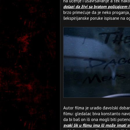
na učenje i usavršavanje a tek nakon
dolazi da živi sa bratom policajcem
brzo primećuje da je neko proganja, 
šekspirijanske poruke ispisane na o
Autor filma je uradio đavolski doba
filmu: gledalac biva konstanto nav
da bi baš on ili ona mogli biti potenc
svaki lik u filmu ima ili može imati 