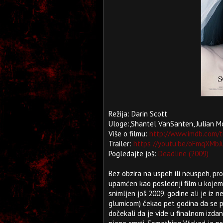
Režija: Darin Scott
Uloge:,Shantel VanSanten, Julian Mo
Više o filmu:
http://www.imdb.com/t
Trailer:
https://youtu.be/oFmqXMbJ
Pogledajte još:
Deadline (2009)
Bez obzira na uspeh ili neuspeh, prod
upamćen kao poslednji film u kojem 
snimljen još 2009. godine ali je iz 
glumicom) čekao pet godina da se poj
dočekali da je vide u finalnom izd