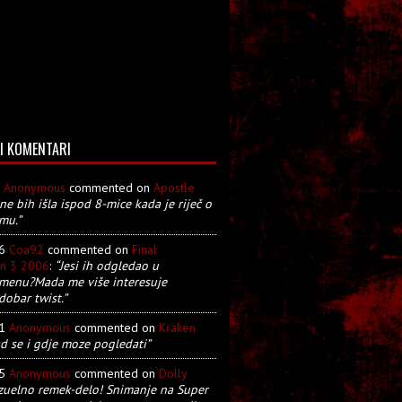
I KOMENTARI
8
Anonymous
commented on
Apostle
 ne bih išla ispod 8-mice kada je riječ o
mu.”
26
Coa92
commented on
Final
on 3 2006
:
“Jesi ih odgledao u
menu?Mada me više interesuje
dobar twist.”
21
Anonymous
commented on
Kraken
d se i gdje moze pogledati”
05
Anonymous
commented on
Dolly
zuelno remek-delo! Snimanje na Super