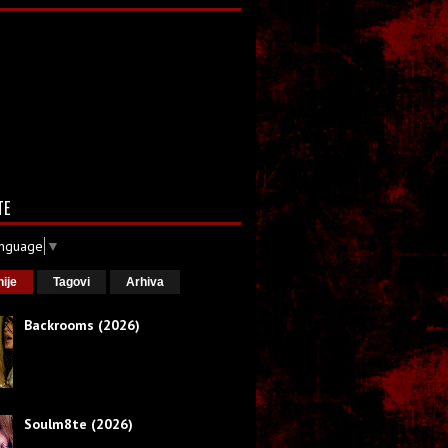
TE
anguage
▼
nije
Tagovi
Arhiva
Backrooms (2026)
Soulm8te (2026)