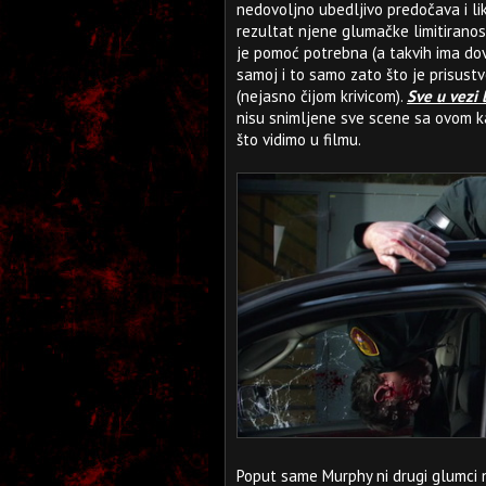
nedovoljno ubedljivo predočava i li
rezultat njene glumačke limitiranos
je pomoć potrebna (a takvih ima dov
samoj i to samo zato što je prisust
(nejasno čijom krivicom).
Sve u vezi 
nisu snimljene sve scene sa ovom k
što vidimo u filmu.
Poput same Murphy ni drugi glumci n