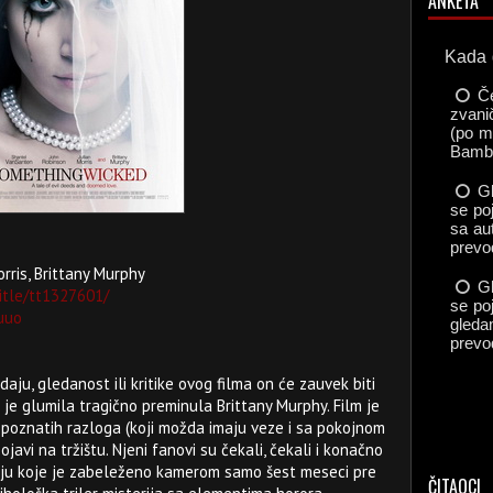
ANKETA
rris, Brittany Murphy
itle/tt1327601/
uuo
aju, gledanost ili kritike ovog filma on će zauvek biti
je glumila tragično preminula Brittany Murphy. Film je
nepoznatih razloga (koji možda imaju veze i sa pokojnom
avi na tržištu. Njeni fanovi su čekali, čekali i konačno
anju koje je zabeleženo kamerom samo šest meseci pre
ČITAOCI