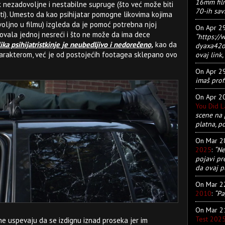
16mm film
k nezadovoljne i nestabilne supruge (što već može biti
70-ih sav
ti). Umesto da kao psihijatar pomogne likovima kojima
oljno u filmu) izgleda da je pomoć potrebna njoj
On Apr 2
vovala jednoj nesreći i što ne može da ima dece
“https:/
lika psihijatristkinje je neubedljivo i nedorečeno,
kao da
dyaxa42ot
arakterom, već je od postojećih footagea sklepano ovo
ovaj link, 
On Apr 2
imaš prof
On Apr 2
You Did 
scene na 
platna, p
On Mar 
2025
:
“Ne
pojavi pr
da ovaj pu
On Mar 
2010
:
“Pa
On Mar 
Test 202
e uspevaju da se izdignu iznad proseka jer im