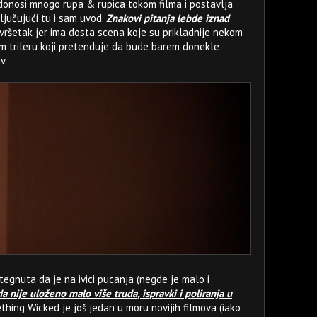
 donosi mnogo rupa & rupica tokom filma i postavlja
ljučujući tu i sam uvod.
Znakovi pitanja lebde iznad
ršetak jer ima dosta scena koje su prikladnije nekom
m trileru koji pretenduje da bude barem donekle
v.
tegnuta da je na ivici pucanja (negde je malo i
a nije uloženo malo više truda, ispravki i poliranja u
hing Wicked je još jedan u moru novijih filmova (iako