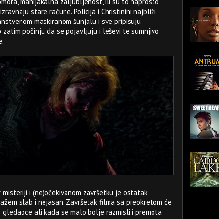
bomora, manijakalna zaljubljenost, ili su to naprosto
zravnaju stare račune. Policija i Christinini najbliži
janstvenom maskiranom šunjalu i sve pripisuju
zatim počinju da se pojavljuju i leševi te sumnjivo
e.
 misteriji i (ne)očekivanom završetku je ostatak
 kažem slab i nejasan. Završetak filma sa preokretom će
 gledaoce ali kada se malo bolje razmisli i premota