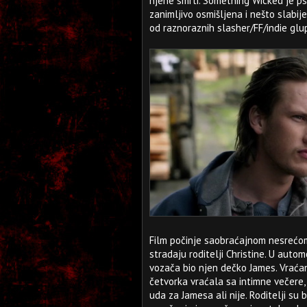
njene smrti. Something Wicked je ps
zanimljivo osmišljena i nešto slabi
od raznoraznih slasher/FF/indie glup
Film počinje saobraćajnom nesrećom
stradaju roditelji Christine. U autom
vozača bio njen dečko James. Vraća
četvorka vraćala sa intimne večere, 
uda za Jamesa ali nije. Roditelji su 