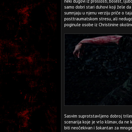
neki dugovi iz prošlosti, bolest, lju
samo dobri stari duhovi koji žele da i
sumnjaju u njenu verziju priče o ta
posttraumatskom stresu, ali nedugo 
poginule osobe iz Christinine okolin
Sasvim suprotstavljeno dobroj triler
scenarija koje je vrlo klimav, da ne
biti neočekivan i šokantan za mnoge