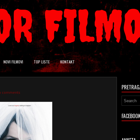
OR FILM
NOVI FILMOVI
TOP LISTE
KONTAKT
PRETRAG
o comments
FACEBOO