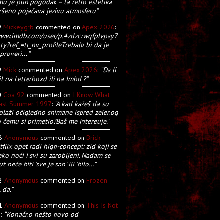
u je pun pogodak – ta retro estetika
ršeno pojačava jezivu atmosferu”
9
Mickeygrb
commented on
Apex 2026
:
/www.imdb.com/user/p.4zdzczwqfplvpay7
y?ref_=tt_nv_profileTrebalo bi da je
proveri... ”
9
Mick
commented on
Apex 2026
:
“Da li
il na Letterboxd ili na Imbd ?”
0
Coa 92
commented on
I Know What
Last Summer 1997
:
“A kad kažeš da su
plaži očigledno snimane ispred zelenog
o čemu si primetio?Baš me intereuje.”
28
Anonymous
commented on
Brick
tflix opet radi high-concept: zid koji se
eko noći i svi su zarobljeni. Nadam se
t neće biti 'sve je san' ili 'bilo…”
22
Anonymous
commented on
Frozen
, da.”
21
Anonymous
commented on
This Is Not
5
:
“Konačno nešto novo od