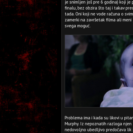
je snimljen još pre 6 godina) koji j
finalu, bez obzira što taj i takav pr
tada. Oni koji ne vode računa o svim
zamerki na završetak filma ali meni 
svega moguć.
Problema ima i kada su likovi u pita
Murphy. Iz nepoznatih razloga njen l
nedovoljno ubedljivo predočava lik p