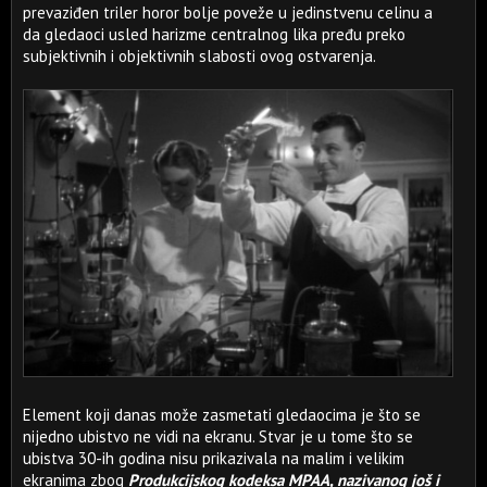
prevaziđen triler horor bolje poveže u jedinstvenu celinu a
da gledaoci usled harizme centralnog lika pređu preko
subjektivnih i objektivnih slabosti ovog ostvarenja.
Element koji danas može zasmetati gledaocima je što se
nijedno ubistvo ne vidi na ekranu. Stvar je u tome što se
ubistva 30-ih godina nisu prikazivala na malim i velikim
ekranima zbog
Produkcijskog kodeksa MPAA, nazivanog još i