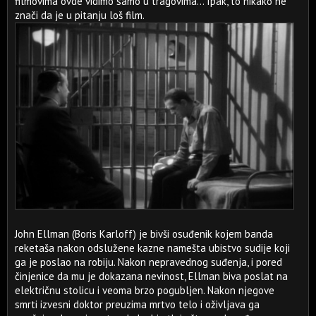
filmovima ovde vidimo samo u tragovima… Ipak, to nikako ne
znači da je u pitanju loš film.
John Ellman (Boris Karloff) je bivši osuđenik kojem banda
reketaša nakon odslužene kazne namešta ubistvo sudije koji
ga je poslao na robiju. Nakon nepravednog suđenja, i pored
činjenice da mu je dokazana nevinost, Ellman biva poslat na
električnu stolicu i veoma brzo pogubljen. Nakon njegove
smrti izvesni doktor preuzima mrtvo telo i oživljava ga