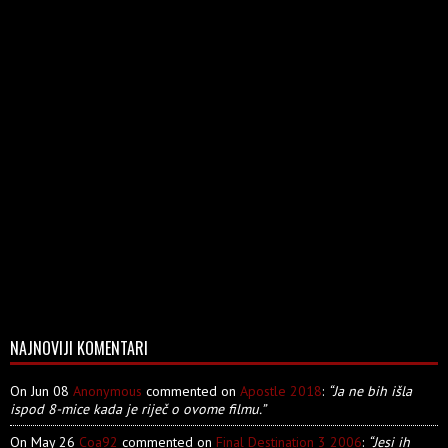
NAJNOVIJI KOMENTARI
On Jun 08
Anonymous
commented on
Apostle 2018
:
“Ja ne bih išla
ispod 8-mice kada je riječ o ovome filmu.”
On May 26
Coa92
commented on
Final Destination 3 2006
:
“Jesi ih