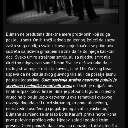
Ellman ne preduzima direktne mere protiv onih koji su ga
poslali u smrt. On ih traži jednog po jednog, želeći da sazna
zašto su ga ubili, a svaki zlikovac pojedinačno se pribojava
susreta sa jezivim grmaljem ali zna da će do njega kad-tad
doći. Svako umire strašnom smrću, ali za nijednu smrt nije
direktno odgovoran sam Ellman. Sve se dešava tako da je
razlog stradanja – nečista savest, čime The Walking Dead
uspeva da ne okalja svog glavnog lika ali i da pošalje jasnu
pouku gledaocima.
Osim osećanja strašne nepravde publici je
servirano i nekoliko emotivnih scena
od kojih je najjača ona
finalna. Ipak, takvo finale filma je potpuno logično i nijedno
drugo ne bi bolje leglo ostvarenju ove tematike i ovakvog
razvoja događaja. U ulozi skrhanog, krupnog ali nežnog,
nepravedno osuđenog i pogubljenog a zatim „vaskrslog”
Ellmana savršeno se snašao Boris Karloff, prava horor ikona
prve polovine prošlog veka. Njegov izgled i pogled kojim
preseca žrtve pomažu da se ovaj sa današnje tačke gledišta