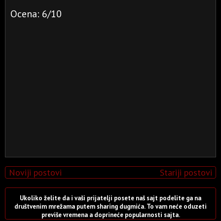
Ocena: 6/10
Noviji postovi
Stariji postovi
Ukoliko želite da i vaši prijatelji posete naš sajt podelite ga na
društvenim mrežama putem sharing dugmića. To vam neće oduzeti
previše vremena a doprineće popularnosti sajta.