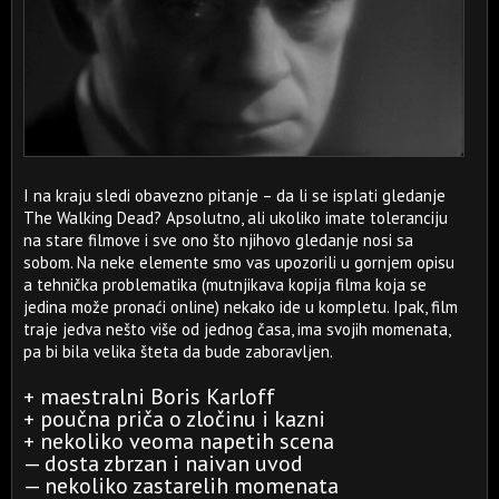
I na kraju sledi obavezno pitanje – da li se isplati gledanje
The Walking Dead? Apsolutno, ali ukoliko imate toleranciju
na stare filmove i sve ono što njihovo gledanje nosi sa
sobom. Na neke elemente smo vas upozorili u gornjem opisu
a tehnička problematika (mutnjikava kopija filma koja se
jedina može pronaći online) nekako ide u kompletu. Ipak, film
traje jedva nešto više od jednog časa, ima svojih momenata,
pa bi bila velika šteta da bude zaboravljen.
+ maestralni Boris Karloff
+ poučna priča o zločinu i kazni
+ nekoliko veoma napetih scena
— dosta zbrzan i naivan uvod
— nekoliko zastarelih momenata