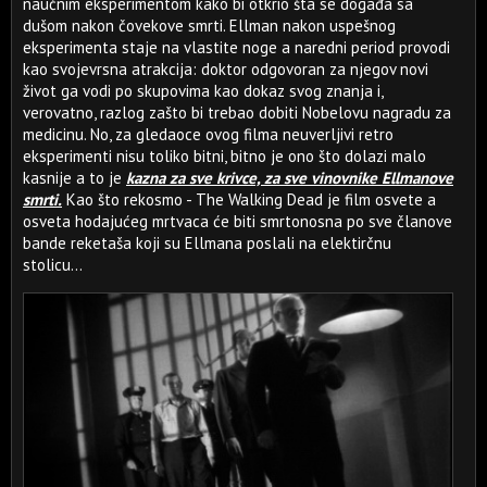
naučnim eksperimentom kako bi otkrio šta se događa sa
dušom nakon čovekove smrti. Ellman nakon uspešnog
eksperimenta staje na vlastite noge a naredni period provodi
kao svojevrsna atrakcija: doktor odgovoran za njegov novi
život ga vodi po skupovima kao dokaz svog znanja i,
verovatno, razlog zašto bi trebao dobiti Nobelovu nagradu za
medicinu. No, za gledaoce ovog filma neuverljivi retro
eksperimenti nisu toliko bitni, bitno je ono što dolazi malo
kasnije a to je
kazna za sve krivce, za sve vinovnike Ellmanove
smrti.
Kao što rekosmo - The Walking Dead je film osvete a
osveta hodajućeg mrtvaca će biti smrtonosna po sve članove
bande reketaša koji su Ellmana poslali na elektirčnu
stolicu…