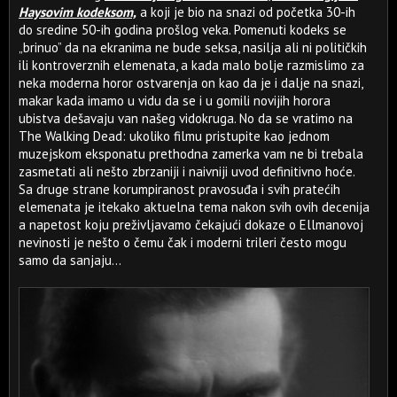
Haysovim kodeksom,
a koji je bio na snazi od početka 30-ih
do sredine 50-ih godina prošlog veka. Pomenuti kodeks se
„brinuo” da na ekranima ne bude seksa, nasilja ali ni političkih
ili kontroverznih elemenata, a kada malo bolje razmislimo za
neka moderna horor ostvarenja on kao da je i dalje na snazi,
makar kada imamo u vidu da se i u gomili novijih horora
ubistva dešavaju van našeg vidokruga. No da se vratimo na
The Walking Dead: ukoliko filmu pristupite kao jednom
muzejskom eksponatu prethodna zamerka vam ne bi trebala
zasmetati ali nešto zbrzaniji i naivniji uvod definitivno hoće.
Sa druge strane korumpiranost pravosuđa i svih pratećih
elemenata je itekako aktuelna tema nakon svih ovih decenija
a napetost koju preživljavamo čekajući dokaze o Ellmanovoj
nevinosti je nešto o čemu čak i moderni trileri često mogu
samo da sanjaju…