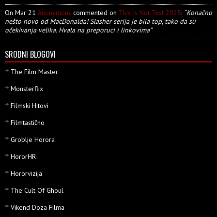
On Mar 21
Anonymous
commented on
This Is Not Test 2025
:
“Konačno
nešto novo od MacDonalda! Slasher serija je bila top, tako da su
očekivanja velika. Hvala na preporuci i linkovima”
SRODNI BLOGOVI
The Film Master
Monsterflix
Filmski Hitovi
Filmtastično
Groblje Horora
HororHR
Hororvizija
The Cult Of Ghoul
Vikend Doza Filma