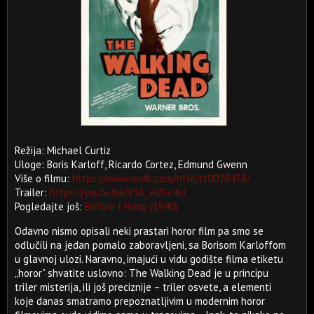
Režija: Michael Curtiz
Uloge: Boris Karloff, Ricardo Cortez, Edmund Gwenn
Više o filmu:
https://www.imdb.com/title/tt0028478/
Trailer:
https://youtu.be/V5A_eUSx4vI
Pogledajte još:
Before I Hang (1940)
Odavno nismo opisali neki prastari horor film pa smo se
odlučili na jedan pomalo zaboravljeni, sa Borisom Karloffom
u glavnoj ulozi. Naravno, imajući u vidu godište filma etiketu
„horor” shvatite uslovno: The Walking Dead je u principu
triler misterija, ili još preciznije – triler osvete, a elementi
koje danas smatramo prepoznatljivim u modernim horor