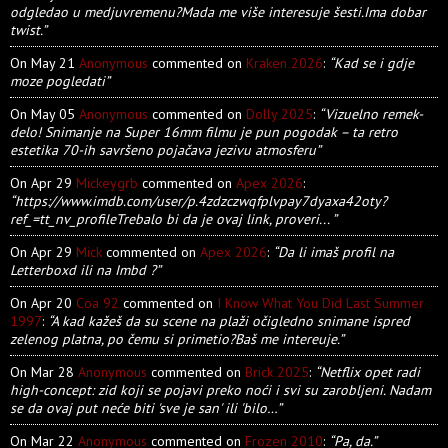
odgledao u medjuvremenu?Mada me više interesuje šesti.Ima dobar
twist.”
On May 21
Anonymous
commented on
Kraken 2026
:
“Kad se i gdje
moze pogledati”
On May 05
Anonymous
commented on
Dolly 2025
:
“Vizuelno remek-
delo! Snimanje na Super 16mm filmu je pun pogodak – ta retro
estetika 70-ih savršeno pojačava jezivu atmosferu”
On Apr 29
Mickeygrb
commented on
Apex 2026
:
“https://www.imdb.com/user/p.4zdzczwqfplvpay7dyaxa42oty?
ref_=tt_nv_profileTrebalo bi da je ovaj link, proveri... ”
On Apr 29
Mick
commented on
Apex 2026
:
“Da li imaš profil na
Letterboxd ili na Imbd ?”
On Apr 20
Coa 92
commented on
I Know What You Did Last Summer
1997
:
“A kad kažeš da su scene na plaži očigledno snimane ispred
zelenog platna, po čemu si primetio?Baš me intereuje.”
On Mar 28
Anonymous
commented on
Brick 2025
:
“Netflix opet radi
high-concept: zid koji se pojavi preko noći i svi su zarobljeni. Nadam
se da ovaj put neće biti 'sve je san' ili 'bilo…”
On Mar 22
Anonymous
commented on
Frozen 2010
:
“Pa, da.”