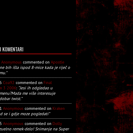
I KOMENTARI
8
Anonymous
commented on
Apostle
 ne bih išla ispod 8-mice kada je riječ o
mu.”
26
Coa92
commented on
Final
on 3 2006
:
“Jesi ih odgledao u
menu?Mada me više interesuje
dobar twist.”
21
Anonymous
commented on
Kraken
d se i gdje moze pogledati”
05
Anonymous
commented on
Dolly
zuelno remek-delo! Snimanje na Super