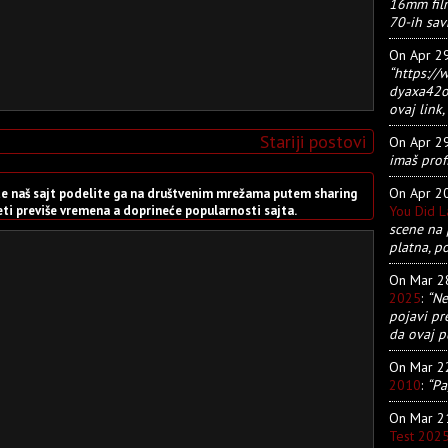
16mm film
70-ih sav
On Apr 2
“https:/
dyaxa42ot
ovaj link, 
Stariji postovi
On Apr 2
imaš prof
On Apr 2
sete naš sajt podelite ga na društvenim mrežama putem sharing
You Did 
i previše vremena a doprineće popularnosti sajta.
scene na 
platna, p
On Mar 
2025
:
“Ne
pojavi pr
da ovaj pu
On Mar 
2010
:
“Pa
On Mar 
Test 202