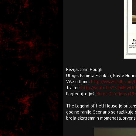
Režija: John Hough
Uloge: Pamela Franklin, Gayle Hunn
Više o filmu:
http://www.imdb.com/t
Trailer:
http://youtu.be/1sJhdMwOt
Pogledajte još:
Burnt Offerings (19
The Legend of Hell House je britans
godine ranije. Scenario se razlikuj
broja ekstremnih momenata, prvenst