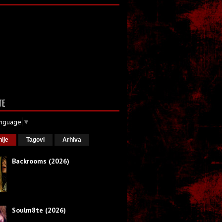
TE
anguage
▼
nije
Tagovi
Arhiva
Backrooms (2026)
Soulm8te (2026)