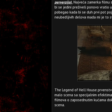
perverzija).
Najveća zamerka filmu su
bi se jedini preživeli ponovo vratio
pobegao kada bi se duh prvi pot poja
neubedljivih delova mada mi je to s
The Legend of Hell House prvenstve
malo scena sa specijalnim efektima.
filmova o zaposednutim kućama dok ć
scena.