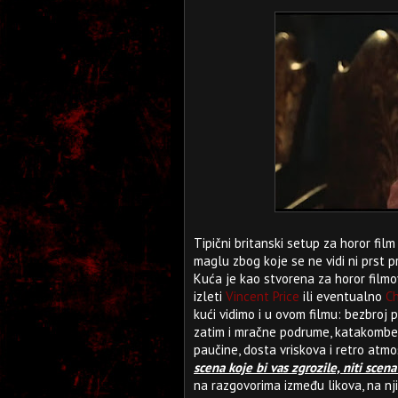
Tipični britanski setup za horor fil
maglu zbog koje se ne vidi ni prst 
Kuća je kao stvorena za horor film
izleti
Vincent Price
ili eventualno
Ch
kući vidimo i u ovom filmu: bezbroj 
zatim i mračne podrume, katakombe,
paučine, dosta vriskova i retro atm
scena koje bi vas zgrozile, niti scen
na razgovorima između likova, na nj