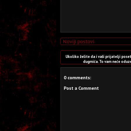
Noviji postovi
Ukoliko želite da i vaši prijatelji po
dugmića. To vam neće oduzet
0 comments:
Post a Comment