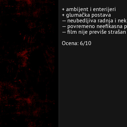
+ ambijent i enterijeri
+ glumačka postava
— neubedljiva radnja i nek
— povremeno neefikasna p
— film nije previše strašan
Ocena: 6/10