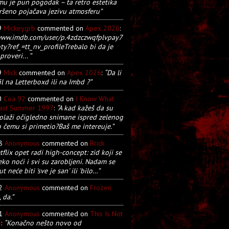
u je pun pogodak – ta retro estetika
ršeno pojačava jezivu atmosferu”
9
Mickeygrb
commented on
Apex 2026
:
/www.imdb.com/user/p.4zdzczwqfplvpay7
y?ref_=tt_nv_profileTrebalo bi da je
proveri... ”
9
Mick
commented on
Apex 2026
:
“Da li
il na Letterboxd ili na Imbd ?”
0
Coa 92
commented on
I Know What
Last Summer 1997
:
“A kad kažeš da su
plaži očigledno snimane ispred zelenog
o čemu si primetio?Baš me intereuje.”
28
Anonymous
commented on
Brick
tflix opet radi high-concept: zid koji se
eko noći i svi su zarobljeni. Nadam se
t neće biti 'sve je san' ili 'bilo…”
22
Anonymous
commented on
Frozen
, da.”
21
Anonymous
commented on
This Is Not
5
:
“Konačno nešto novo od