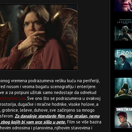
m onog vremena podrazumeva veliku kuću na periferiji,
pred nosom i veoma bogatu scenografiju i enterijere.
ove a za potpuni užitak samo nedostaje da odnekud
ristopher Lee
. Sve ono što se podrazumeva u ovakvoj
prostorija, dugačke i mračne hodnike, visoke holove, a
 grobnice, leševe, duhove, sve začinjeno sa mnogo
osferom.
Za današnje standarde film nije strašan, nema
a zbog kojih bi vam srce sišlo u pete.
Film se više bazira
ihovim odnosima i planovima, njihovim stavovima i