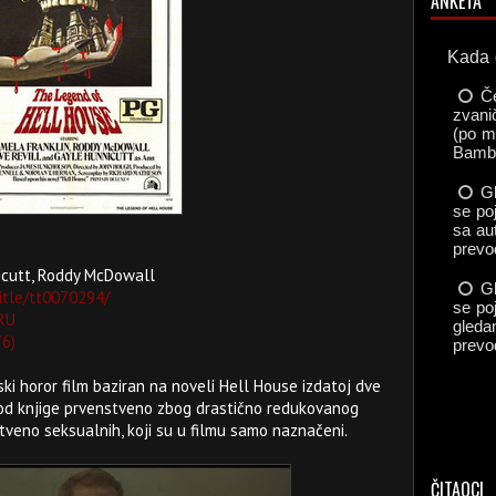
ANKETA
icutt, Roddy McDowall
itle/tt0070294/
RU
76)
ki horor film baziran na noveli Hell House izdatoj dve
e od knjige prvenstveno zbog drastično redukovanog
veno seksualnih, koji su u filmu samo naznačeni.
ČITAOCI