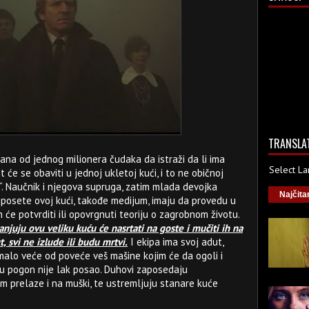
TRANSLA
na od jednog milionera čudaka da istraži da li ima
Select L
 će se obaviti u jednoj ukletoj kući, i to ne običnoj
. Naučnik i njegova supruga, zatim mlada devojka
Najčita
e posete ovoj kući, takođe medijum, imaju da provedu u
 će potvrditi ili opovrgnuti teoriju o zagrobnom životu.
anjuju ovu veliku kuću će nasrtati na goste i mučiti ih na
, svi ne izlude ili budu mrtvi.
I ekipa ima svoj adut,
 malo veće od poveće veš mašine kojim će da ogoli i
 u pogon nije lak posao. Duhovi zaposedaju
m prelaze i na muški, te ustremljuju stanare kuće