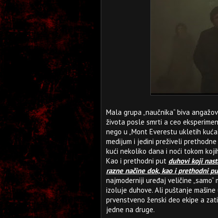
Mala grupa „naučnika“ biva angažova
života posle smrti a ceo eksperiment
nego u „Mont Everestu ukletih kuća“
medijum i jedini preživeli prethodn
kući nekoliko dana i noći tokom kojih
Kao i prethodni put
duhovi koji nast
razne načine dok, kao i prethodni put
najmoderniji uređaj veličine „samo“
izoluje duhove. Ali puštanje mašine
prvenstveno ženski deo ekipe a zati
jedne na druge.