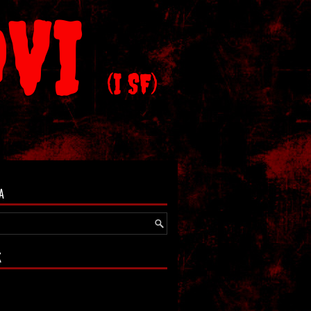
OVI
(I SF)
A
K