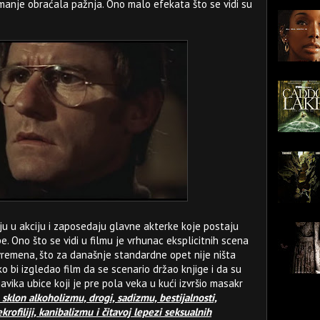
manje obraćala pažnja. Ono malo efekata što se vidi su
 u akciju i zaposedaju glavne akterke koje postaju
. Ono što se vidi u filmu je vrhunac eksplicitnih scena
 vremena, što za današnje standardne opet nije ništa
ko bi izgledao film da se scenario držao knjige i da su
avika ubice koji je pre pola veka u kući izvršio masakr
sklon alkoholizmu, drogi, sadizmu, bestijalnosti,
rofiliji, kanibalizmu i čitavoj lepezi seksualnih