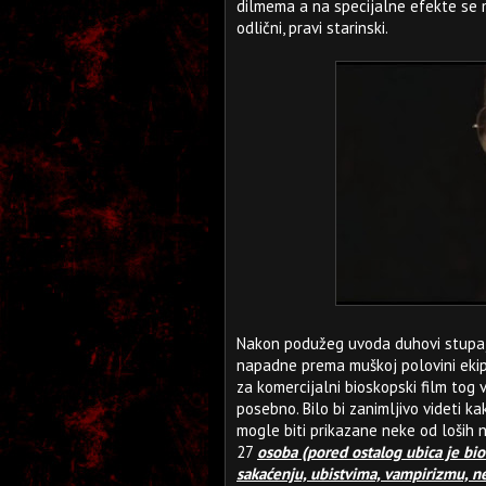
dilmema a na specijalne efekte se 
odlični, pravi starinski.
Nakon podužeg uvoda duhovi stupaju
napadne prema muškoj polovini ekipe
za komercijalni bioskopski film tog
posebno. Bilo bi zanimljivo videti ka
mogle biti prikazane neke od loših n
27
osoba (pored ostalog ubica je bio 
sakaćenju, ubistvima, vampirizmu, nek