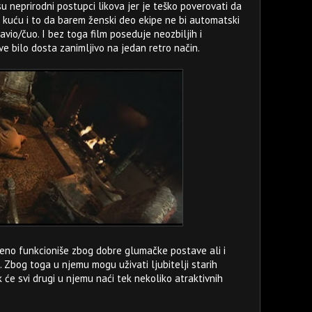
 neprirodni postupci likova jer je teško poverovati da
 u kuću i to da barem ženski deo ekipe ne bi automatski
vio/čuo. I bez toga film poseduje neozbiljih i
ve bilo dosta zanimljivo na jedan retro način.
no funkcioniše zbog dobre glumačke postave ali i
 Zbog toga u njemu mogu uživati ljubitelji starih
e svi drugi u njemu naći tek nekoliko atraktivnih