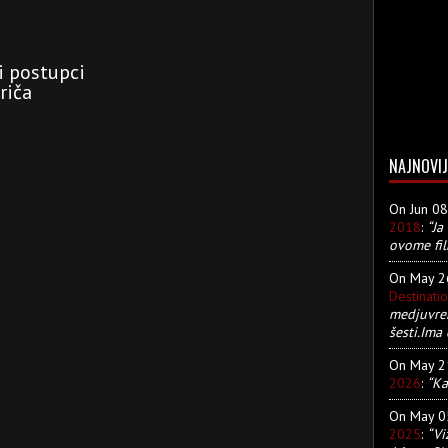
i postupci
riča
NAJNOVIJ
On Jun 0
2018
:
“Ja
ovome fil
On May 
Destinati
medjuvre
šesti.Ima 
On May 
2026
:
“Ka
On May 
2025
:
“Vi