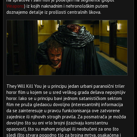
Weapons
) iz kojih naknadnim i nehronološkim putem
doznajemo detalje iz prošlosti centralnih likova.
They Will Kill You je u principu jedan urbani paranoični triler
horor film u kojem se u sred velikog grada dešava nepojmljiv
horor. Iako se u principu bavi jednom satanističkom sektom
film ne pruža gledaocu dovoljno (interesantnih) informacija
da se zainteresuje u pravcu funkcionisanja ove zatvorene
zajednice ili njihovih strogih pravila. Za posmatrača je možda
dovoljno što su oni vrlo brojni (izazivaju konstantnu
opasnost), što su mahom priglupi ili neobučeni za ono što
sledi (što stvara pogodno tlo za brojna mrtva, osakaćena i