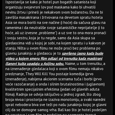
Ispostavlja se kako je hotel pun bogatih satanista koji
organizuju svojevrsni lov pod maskama kako bi uhvatili
nevinu žrtvu i prineli je nekakvom svom božanstvu. Da ne bi
završila masakrirana i žrtvovana na devetom spratu hotela
Asia se mora boriti na sve načine (i hoće) da sačuva glavu na
ramenima i da neutrališe svoje satanističke neprijatelje (i to
hoće, ali uz izvesne „probleme”) a uz sve to ona mora pronaći
i svoju sestru, koja je tu negde, samo da Asia skupa sa
gledaocima vidi u kojoj je sobi, na kojem spratu i u kakvom je
stanju. Ništa u ovom filmu ne može proći bez problema po
glavnu junakinju a gledaocu je to
savršeno jasno kada bude
video u kojem smeru film odlazi od trenutka kada maskirani
članovi kulta upadaju u Asijinu sobu.
Naime, u tom trenutku, a
na iznenađenje gledalaca koji o ovom filmu nemaju nikakvo
predznanje, They Will Kill You postaje komedija (prvo
iznenađenje), nabijena akcionim scenama tuča i borbi (prvo
veće razočaranje) a onda i silnim brutalnostima i (uglavnom)
kvalitetnim specijalnim efektima (jedan od glavnih aduta
filma). Radnja se odvija isključivo u jednoj zgradi, što zbog
broja nivoa i prostorija ne izaziva monotoniju, a svaki naredni
sprat nebodera biva sve teži po našu junakinju kojoj je glavni
cilj da se domogne samog vrha. Baš kao što je hotel podeljen
na spratove i sam film je podeljen na segmente (poput