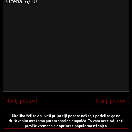
Ocena: 6/10
Noviji postovi
Stariji postovi
Ukoliko želite da i vaši prijatelji posete naš sajt podelite ga na
društvenim mrežama putem sharing dugmića. To vam neće oduzeti
previše vremena a doprineće popularnosti sajta.