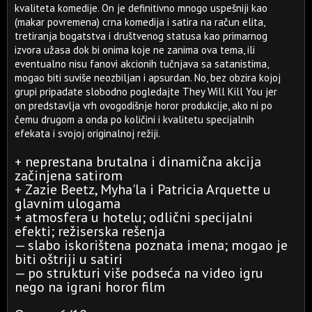
kvaliteta komedije. On je definitivno mnogo uspešniji kao
(makar povremena) crna komedija i satira na račun elita,
tretiranja bogatstva i društvenog statusa kao primarnog
izvora užasa dok bi onima koje ne zanima ova tema, ili
eventualno nisu fanovi akcionih tučnjava sa satanistima,
mogao biti suviše neozbiljan i apsurdan. No, bez obzira kojoj
grupi pripadate slobodno pogledajte They Will Kill You jer
on predstavlja vrh ovogodišnje horor produkcije, ako ni po
čemu drugom a onda po količini i kvalitetu specijalnih
efekata i svojoj originalnoj režiji.
+ neprestana brutalna i dinamična akcija
začinjena satirom
+ Zazie Beetz, Myha'la i Patricia Arquette u
glavnim ulogama
+ atmosfera u hotelu; odlični specijalni
efekti; režiserska rešenja
— slabo iskorištena poznata imena; mogao je
biti oštriji u satiri
— po strukturi više podseća na video igru
nego na igrani horor film