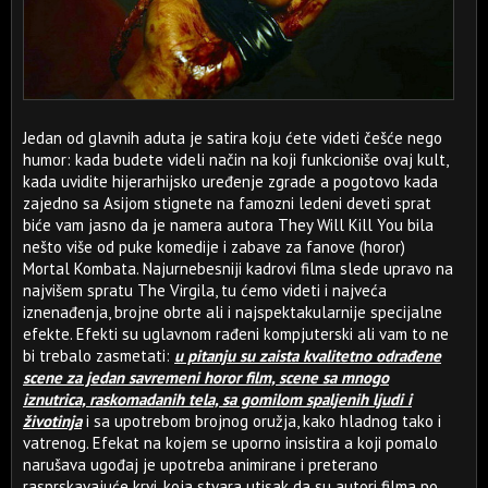
Jedan od glavnih aduta je satira koju ćete videti češće nego
humor: kada budete videli način na koji funkcioniše ovaj kult,
kada uvidite hijerarhijsko uređenje zgrade a pogotovo kada
zajedno sa Asijom stignete na famozni ledeni deveti sprat
biće vam jasno da je namera autora They Will Kill You bila
nešto više od puke komedije i zabave za fanove (horor)
Mortal Kombata. Najurnebesniji kadrovi filma slede upravo na
najvišem spratu The Virgila, tu ćemo videti i najveća
iznenađenja, brojne obrte ali i najspektakularnije specijalne
efekte. Efekti su uglavnom rađeni kompjuterski ali vam to ne
bi trebalo zasmetati:
u pitanju su zaista kvalitetno odrađene
scene za jedan savremeni horor film, scene sa mnogo
iznutrica, raskomadanih tela, sa gomilom spaljenih ljudi i
životinja
i sa upotrebom brojnog oružja, kako hladnog tako i
vatrenog. Efekat na kojem se uporno insistira a koji pomalo
narušava ugođaj je upotreba animirane i preterano
rasprskavajuće krvi, koja stvara utisak da su autori filma po