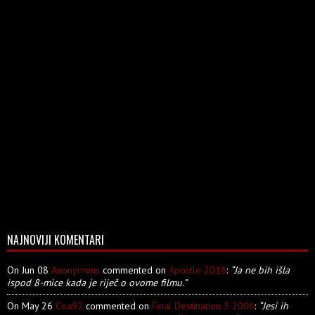
NAJNOVIJI KOMENTARI
On Jun 08
Anonymous
commented on
Apostle 2018
:
“Ja ne bih išla
ispod 8-mice kada je riječ o ovome filmu.”
On May 26
Coa92
commented on
Final Destination 3 2006
:
“Jesi ih