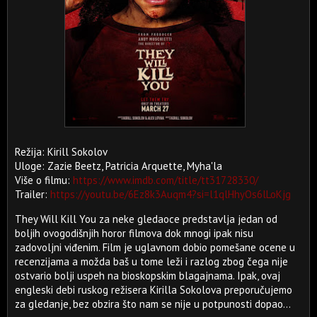
Režija: Kirill Sokolov
Uloge: Zazie Beetz, Patricia Arquette, Myha'la
Više o filmu:
https://www.imdb.com/title/tt31728330/
Trailer:
https://youtu.be/6Ez8k3Auqm4?si=l1qlHhyOs6lLoKjg
They Will Kill You za neke gledaoce predstavlja jedan od
boljih ovogodišnjih horor filmova dok mnogi ipak nisu
zadovoljni viđenim. Film je uglavnom dobio pomešane ocene u
recenzijama a možda baš u tome leži i razlog zbog čega nije
ostvario bolji uspeh na bioskopskim blagajnama. Ipak, ovaj
engleski debi ruskog režisera Kirilla Sokolova preporučujemo
za gledanje, bez obzira što nam se nije u potpunosti dopao...