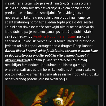
masakrirana tela) i što je sve dinamično, čime su stvoreni
uslovi za jedno filmsko ostvarenje u kojem nema mnogo
predaha te se brutalni specijalni efekti vide gotovo
neprestano. Iako je u pozadini ovog brzog i na momente
spektakularnog horor filma jedna topla priča o dve sestre
koje ni sam đavo ne može razdvojiti film ni ne pokušava da
ide u dubinu pa je po emocijama i psihološkoj dubini slabiji
čak i od nedavnog
Ready or Not 2: Here I Come
, na koji i
sadržinski i lokacijski veoma liči, u tolikoj meri da bi zlobnici
jednom od njih tepali Armageddon a drugom Deep Impact.
Razvoj likova i razvoj sekte je diskretno stavljen u stranu kako
bi dao prostora za ono što publiku više zanima (vizuelni
akcioni spektakl)
a nama je više smetalo to što je ovaj
neozbiljan film nedovoljno duhovit da bismo ga mogli
okarakterisati uspešnom horor komedijom. U njemu svakako
postoji nekoliko smešnih scena ali se nismo mogli oteti utisku
neostvarenog potencijala na ovom polju.