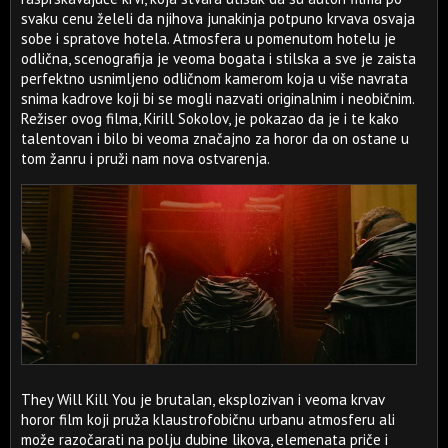
svaku cenu želeli da njihova junakinja potpuno krvava osvaja
sobe i spratove hotela. Atmosfera u pomenutom hotelu je
odlična, scenografija je veoma bogata i stilska a sve je zaista
perfektno usnimljeno odličnom kamerom koja u više navrata
snima kadrove koji bi se mogli nazvati originalnim i neobičnim.
Režiser ovog filma, Kirill Sokolov, je pokazao da je i te kako
talentovan i bilo bi veoma značajno za horor da on ostane u
tom žanru i pruži nam nova ostvarenja.
They Will Kill You je brutalan, eksplozivan i veoma krvav
horor film koji pruža klaustrofobičnu urbanu atmosferu ali
može razočarati na polju dubine likova, elemenata priče i