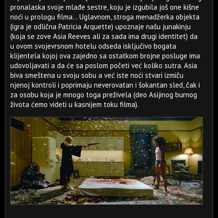
pronalaska svoje mlađe sestre, koju je izgubila još one kišne
noći u prologu filma... Uglavnom, stroga menadžerka objekta
(igra je odlična Patricia Arquette) upoznaje našu junakinju
(koja se zove Asia Reeves ali za sada ima drugi identitet) da
u ovom svojevrsnom hotelu odseda isključivo bogata
klijentela kojoj ova zajedno sa ostatkom brojne posluge ima
udovoljavati a da će sa poslom početi već koliko sutra. Asia
biva smeštena u svoju sobu a već iste noći stvari izmiču
njenoj kontroli i poprimaju neverovatan i šokantan sled, čak i
za osobu koja je mnogo toga preživela (deo Asijinog burnog
života ćemo videti u kasnijem toku filma).