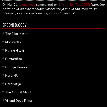
On Mar 21
Anonymous
commented on
This Is Not Test 2025
:
“Konačno
nešto novo od MacDonalda! Slasher serija je bila top, tako da su
očekivanja velika. Hvala na preporuci i linkovima”
SRODNI BLOGOVI
The Film Master
Monsterflix
Filmski Hitovi
Filmtastično
Groblje Horora
HororHR
Hororvizija
The Cult Of Ghoul
Vikend Doza Filma