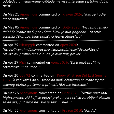
odgledao u medjuvremenu?Mada me više interesuje šesti.Ima dobar
twist.”
On May 21
Anonymous
commented on
Kraken 2026
:
“Kad se i gdje
moze pogledati”
On May 05
Anonymous
commented on
Dolly 2025
:
“Vizuelno remek-
delo! Snimanje na Super 16mm filmu je pun pogodak – ta retro
estetika 70-ih savršeno pojačava jezivu atmosferu”
On Apr 29
Mickeygrb
commented on
Apex 2026
:
“https://www.imdb.com/user/p.4zdzczwqfplvpay7dyaxa42oty?
ref_=tt_nv_profileTrebalo bi da je ovaj link, proveri... ”
On Apr 29
Mick
commented on
Apex 2026
:
“Da li imaš profil na
Letterboxd ili na Imbd ?”
On Apr 20
Coa 92
commented on
I Know What You Did Last Summer
1997
:
“A kad kažeš da su scene na plaži očigledno snimane ispred
zelenog platna, po čemu si primetio?Baš me intereuje.”
On Mar 28
Anonymous
commented on
Brick 2025
:
“Netflix opet radi
high-concept: zid koji se pojavi preko noći i svi su zarobljeni. Nadam
se da ovaj put neće biti 'sve je san' ili 'bilo…”
On Mar 22
Anonymous
commented on
Frozen 2010
:
“Pa, da.”