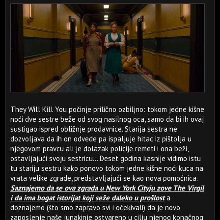
They Will Kill You počinje prilično ozbiljno: tokom jedne kišne
noći dve sestre beže od svog nasilnog oca, samo da bi ih ovaj
sustigao ispred obližnje prodavnice. Starija sestra ne
dozvoljava da ih on odvede pa ispaljuje hitac iz pištolja u
njegovom pravcu ali je dolazak policije remeti i ona beži,
ostavljajući svoju sestricu... Deset godina kasnije vidimo istu
tu stariju sestru kako ponovo tokom jedne kišne noći kuca na
vrata velike zgrade, predstavljajući se kao nova pomoćnica.
Saznajemo da se ova zgrada u New York Cityju zove The Virgil
i da ima bogat istorijat koji seže daleko u prošlost
a
doznajemo (što smo zapravo svi i očekivali) da je novo
zaposlenje naše junakinje ostvareno u cilju njenog konačnog