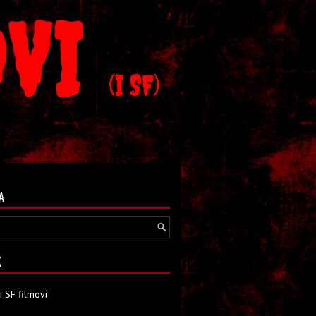
OVI
(I SF)
A
K
i SF filmovi