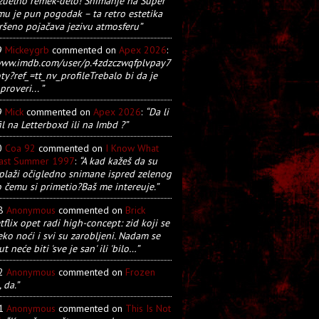
zuelno remek-delo! Snimanje na Super
u je pun pogodak – ta retro estetika
ršeno pojačava jezivu atmosferu”
9
Mickeygrb
commented on
Apex 2026
:
/www.imdb.com/user/p.4zdzczwqfplvpay7
y?ref_=tt_nv_profileTrebalo bi da je
proveri... ”
9
Mick
commented on
Apex 2026
:
“Da li
il na Letterboxd ili na Imbd ?”
0
Coa 92
commented on
I Know What
Last Summer 1997
:
“A kad kažeš da su
plaži očigledno snimane ispred zelenog
o čemu si primetio?Baš me intereuje.”
28
Anonymous
commented on
Brick
tflix opet radi high-concept: zid koji se
eko noći i svi su zarobljeni. Nadam se
t neće biti 'sve je san' ili 'bilo…”
22
Anonymous
commented on
Frozen
, da.”
21
Anonymous
commented on
This Is Not