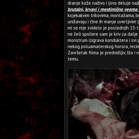
dranje kože naživo i (ovo deluje naj
brutalni, krvavi i mestimično veoma 
kojekakvim trikovima, montažama, b
unižavaju i čine ih manje uverljivim
mi se nije svidelo je poslednjih 15-
ne želi spoilere sam je kriv za dalj
monstrum izigrava konduktera i svi p
nekog poluamaterskog horora, recim
Završetak filma je predvidljiv, što 
temu.