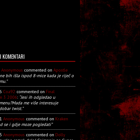
I KOMENTARI
8
Anonymous
commented on
Apostle
 ne bih išla ispod 8-mice kada je riječ o
mu.”
26
Coa92
commented on
Final
on 3 2006
:
“Jesi ih odgledao u
menu?Mada me više interesuje
dobar twist.”
21
Anonymous
commented on
Kraken
d se i gdje moze pogledati”
05
Anonymous
commented on
Dolly