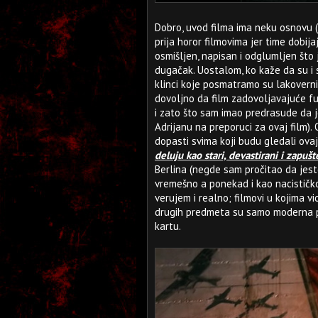
Dobro, uvod filma ima neku osnovu (p
prija horor filmovima jer time dobijaju
osmišljen, napisan i odglumljen što 
dugačak. Uostalom, ko kaže da su i s
klinci koje posmatramo su lakoverni, 
dovoljno da film zadovoljavajuće fu
i zato što sam imao predrasude da 
Adrijanu na preporuci za ovaj film)
dopasti svima koji budu gledali ovaj
deluju kao stari, devastirani i zapušt
Berlina (negde sam pročitao da jeste
vremešno a ponekad i kao nacističko. 
verujem i realno; filmovi u kojima v
drugih predmeta su samo moderna pe
kartu.