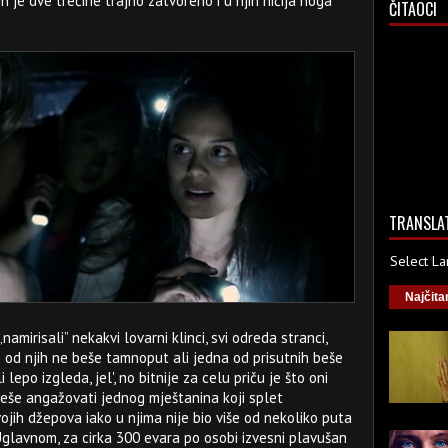
h je dve trećine trajno zatvoreno i u njih ničija noga
ČITAOCI
TRANSLA
Select L
Najčita
mirisali” nekakvi lovarni klinci, svi odreda stranci,
n od njih ne beše tamnoput ali jedna od prisutnih beše
 lepo izgleda, jel', no bitnije za celu priču je što oni
še angažovati jednog mještanina koji splet
ih džepova iako u njima nije bio više od nekoliko puta
glavnom, za cirka 300 evara po osobi izvesni plavušan