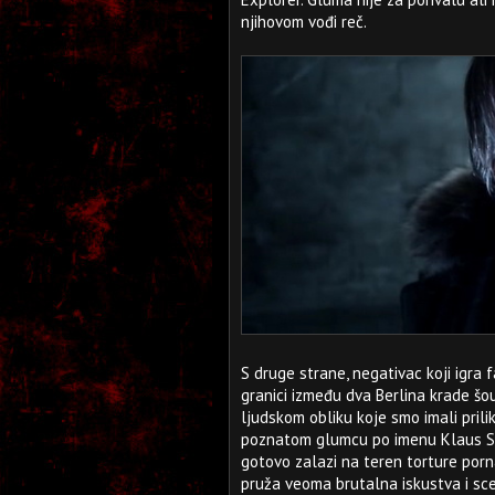
njihovom vođi reč.
S druge strane, negativac koji igra
granici između dva Berlina krade šo
ljudskom obliku koje smo imali pril
poznatom glumcu po imenu Klaus Stig
gotovo zalazi na teren torture por
pruža veoma brutalna iskustva i sc