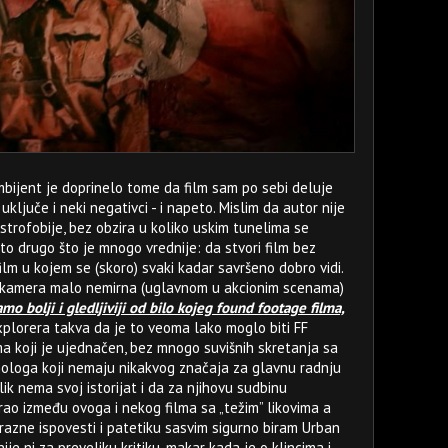
bijent je doprinelo tome da film sam po sebi deluje
uključe i neki negativci - i napeto. Mislim da autor nije
strofobije, bez obzira u koliko uskim tunelima se
to drugo što je mnogo vrednije: da stvori film bez
lm u kojem se (skoro) svaki kadar savršeno dobro vidi.
) kamera malo nemirna (uglavnom u akcionim scenama)
mo bolji i gledljiviji od bilo kojeg found footage filma,
xplorera takva da je to veoma lako moglo biti FF
ma koji je ujednačen, bez mnogo suvišnih skretanja sa
ologa koji nemaju nikakvog značaja za glavnu radnju
lik nema svoj istorijat i da za njihovu sudbinu
rao između ovoga i nekog filma sa „težim” likovima a
azne ispovesti i patetiku sasvim sigurno biram Urban
ije ni za preveliku kritiku, makar kada je o klincima i