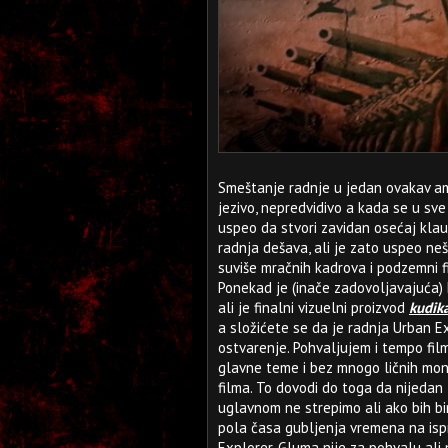
Smeštanje radnje u jedan ovakav am
jezivo, nepredvidivo a kada se u sve 
uspeo da stvori zavidan osećaj klau
radnja dešava, ali je zato uspeo neš
suviše mračnih kadrova i podzemni fi
Ponekad je (inače zadovoljavajuća
ali je finalni vizuelni proizvod
kudika
a složićete se da je radnja Urban E
ostvarenje. Pohvaljujem i tempo fil
glavne teme i bez mnogo ličnih mon
filma. To dovodi do toga da nijedan 
uglavnom ne strepimo ali ako bih bi
pola časa gubljenja vremena na ispr
Explorer. Gluma nije za pohvalu ali n