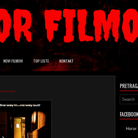
OR FILM
NOVI FILMOVI
TOP LISTE
KONTAKT
PRETRAG
comments
FACEBOO
Horor 