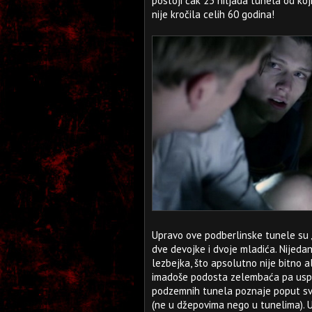
postoji čak 25 hiljada tunela od koji
nije kročila celih 60 godina!
Upravo ove podberlinske tunele su „na
dve devojke i dvoje mladića. Nijeda
lezbejka, što apsolutno nije bitno ali
imadoše podosta zelembaća pa uspe
podzemnih tunela poznaje poput svoj
(ne u džepovima nego u tunelima). U