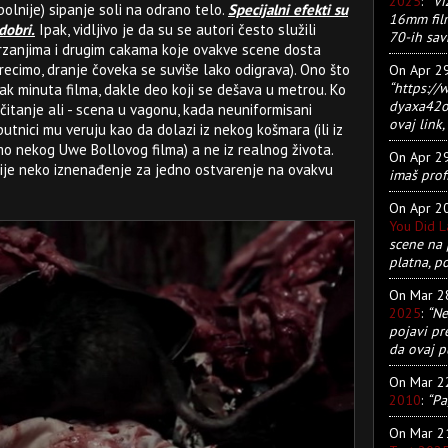
2025
:
“Vi
bolnije) sipanje soli na odrano telo.
Specijalni efekti su
16mm film
dobri.
Ipak, vidljivo je da su se autori često služili
70-ih sav
rzanjima i drugim cakama koje ovakve scene dosta
 (recimo, dranje čoveka se suviše lako odigrava). Ono što
On Apr 2
“https:/
tak minuta filma, dakle deo koji se dešava u metrou. Ko
dyaxa42ot
e čitanje ali - scena u vagonu, kada neuniformisani
ovaj link, 
utnici mu veruju kao da dolazi iz nekog košmara (ili iz
o nekog Uwe Bollovog filma) a ne iz realnog života.
On Apr 2
i nije neko iznenađenje za jedno ostvarenje na ovakvu
imaš prof
On Apr 2
You Did 
scene na 
platna, p
On Mar 
2025
:
“Ne
pojavi pr
da ovaj pu
On Mar 
2010
:
“Pa
On Mar 