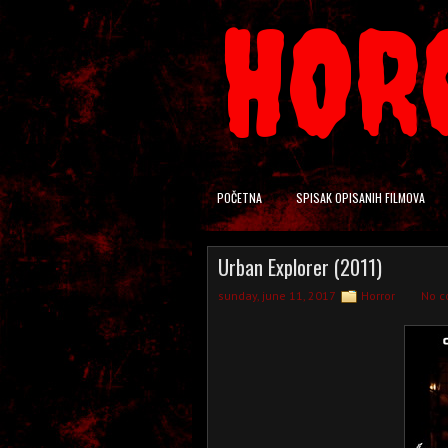
HOR
POČETNA
SPISAK OPISANIH FILMOVA
Urban Explorer (2011)
sunday, june 11, 2017
Horror
No 