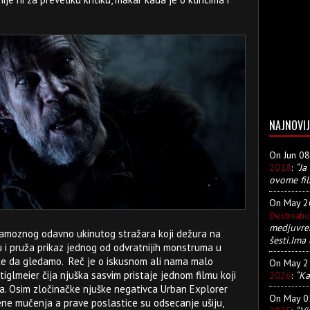
NAJNOVIJ
On Jun 0
2018
:
“Ja
ovome fil
On May 
Destinati
medjuvre
 famoznog odavno ukinutog stražara koji dežura na
šesti.Ima 
u i pruža prikaz jednog od odvratnijih monstruma u
ike da gledamo. Reč je o iskusnom ali nama malo
On May 
lmeier čija njuška sasvim pristaje jednom filmu koji
2026
:
“Ka
na. Osim zločinačke njuške negativca Urban Explorer
On May 
ene mučenja a prave poslastice su odsecanje ušiju,