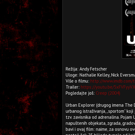
Režija: Andy Fetscher
Uloge: Nathalie Kelley, Nick Eversm
Više o filmu:
http://www.imdb.com/t
Trailer:
https://youtu.be/5xFVFyyV
Pogledajte još:
Creep (2004)
Urban Explorer (drugog imena The D
urbanog istraživanja, „sportom” koji
tzv. zavisnika od adrenalina. Pojam
napuštenih objekata, zgrada, gradov
bavi i ovaj film: naime, za osnovu o