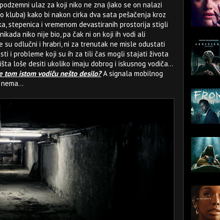
podzemni ulaz za koji niko ne zna (iako se on nalazi
kluba) kako bi nakon cirka dva sata pešačenja kroz
ika, stepenica i vremenom devastiranih prostorija stigli
kada niko nije bio, pa čak ni on koji ih vodi ali
e su odlučni i hrabri, ni za trenutak ne misle odustati
i i probleme koji su ih za tili čas mogli stajati života
ništa loše desiti ukoliko imaju dobrog i iskusnog vodiča...
 se tom istom vodiču nešto desilo?
A signala mobilnog
 nema...