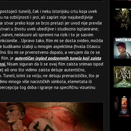
ostojeći tuneli), čak i neku istorijsku crtu koja uvek
 na ozbiljnosti i jezi, ali zaplet nije najubedljivije
je stvar preko koje se brzo prelazi jer uvod nije previše
tvari u životu uvek ubedljive i studiozno isplanirane;
naivni, neiskusni ali spremni na rizik i to je sasvim
nkcioniše... Upravo tako, film mi se dosta svideo, možda
je kudikamo slabiji u mnogim aspektima (hvala čitaocu
. Ono što mi se prvenstveno dopalo, a verujem da će se
 film, je
autentičan izgled podzemnih tunela koji zaista
eni.
Nisam siguran da li se ovaj film zaista snimao ispod
) ali ono što vidimo zaista deluje autentično,
Tuneli, istini za volju, ne deluju prenacističko, što je
idimo mnogo više nacističkih simbola, elemetata ili
rcepcija tog doba i igranje na specifičnu vizuelnu