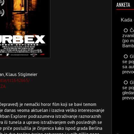
ANKETA
an, Klaus Stiglmeier
itle/tt1642665/
XZA
epraved) je nemački horor film koji se bavi temom
 je danas veoma aktuelan i izaziva veliko interesovanje
 Urban Explorer podrazumeva istraživanje raznoraznih
a ili tunela a upravo istraživanjem ovih poslednjih se
ve priče poslužila je činjenica kako ispod grada Berlina