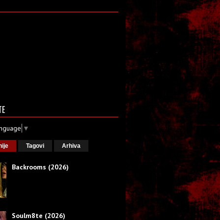
TE
anguage
▼
nije
Tagovi
Arhiva
Backrooms (2026)
Soulm8te (2026)