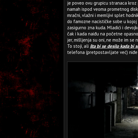
je poveo ovu grupicu stranaca kroz 
namah ispod veoma prometnog disko 
mračni, vlažni i memljivi splet hodn
do famozne nacističke sobe u kojoj ni
zasigurno zna kuda. Mladići i devojk
čak i kada naiđu na početne opasnost
jer, mišljenja su oni, ne može im se 
To stoji, ali
šta bi se desilo kada bi
telefona (pretpostavljate već) niđe