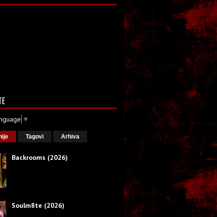
TE
anguage
▼
nije
Tagovi
Arhiva
Backrooms (2026)
Soulm8te (2026)