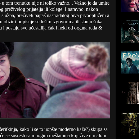
o u tom trenutku nije ni toliko važno... Važno je da umire
preživelog prijatelja ili kolege. I naravno, nakon
ka služba, preživeli pajtaš nastradalog biva prvooptuženi a
u obzir i pripisuje se lošim izgovorima ili stanju šoka.
u i postaju sve učestalija čak i neki od organa reda &
li šerifkinja, kako li se to uopšte moderno kaže?) skupa sa
 će se susresti sa mnogim meštanima koji žive u malom