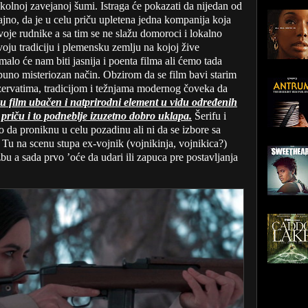
kolnoj zavejanoj šumi. Istraga će pokazati da nijedan od
čajno, da je u celu priču upletena jedna kompanija koja
 svoje rudnike a sa tim se ne slažu domoroci i lokalno
voju tradiciju i plemensku zemlju na kojoj žive
lo će nam biti jasnija i poenta filma ali ćemo tada
otpuno misteriozan način. Obzirom da se film bavi starim
ervatima, tradicijom i težnjama modernog čoveka da
u film ubačen i natprirodni element u vidu određenih
priču i to podneblje izuzetno dobro uklapa.
Šerifu i
 da proniknu u celu pozadinu ali ni da se izbore sa
u na scenu stupa ex-vojnik (vojnikinja, vojnikica?)
bu a sada prvo ’oće da udari ili zapuca pre postavljanja