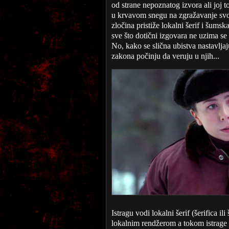
od strane nepoznatog izvora ali joj t
u krvavom snegu na zgražavanje svog 
zločina pristiže lokalni šerif i šums
sve što dotični izgovara ne uzima se 
No, kako se slična ubistva nastavljaj
zakona počinju da veruju u njih...
Istragu vodi lokalni šerif (šerifica i
lokalnim rendžerom a tokom istrage