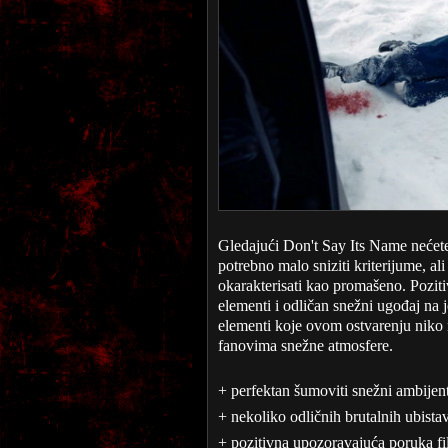
Gledajući Don't Say Its Name nećete 
potrebno malo sniziti kriterijume, a
okarakterisati kao promašeno. Poziti
elementi i odličan snežni ugođaj n
elementi koje ovom ostvarenju niko 
fanovima snežne atmosfere.
+ perfektan šumoviti snežni ambijen
+ nekoliko odličnih brutalnih ubista
+ pozitivna upozoravajuća poruka f