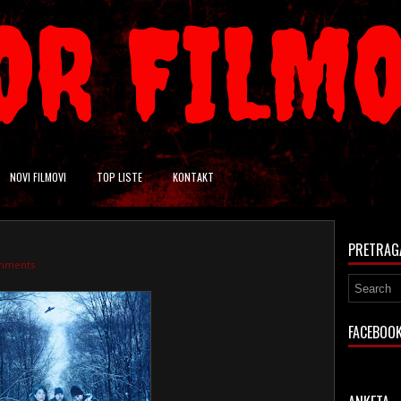
OR FILM
NOVI FILMOVI
TOP LISTE
KONTAKT
PRETRAG
mments
FACEBOO