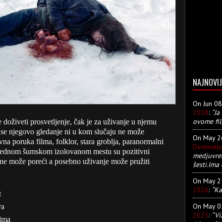
NAJNOVIJ
On Jun 0
2018
:
“Ja
ovome fil
doživeti prosvetljenje, čak je za uživanje u njemu
li se njegovo gledanje ni u kom slučaju ne može
On May 
vna poruka filma, folklor, stara groblja, paranormalni
Destinati
a jednom šumskom izolovanom mestu su pozitivni
medjuvre
ne može poreći a posebno uživanje može pružiti
šesti.Ima 
On May 
2026
:
“Ka
t
On May 
va
2025
:
“Vi
ilma