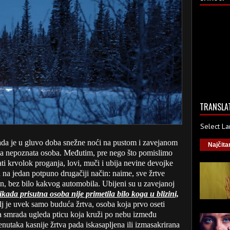
TRANSLA
Select L
ada je u gluvo doba snežne noći na pustom i zavejanom
Najčita
a nepoznata osoba. Međutim, pre nego što pomislimo
i krvolok proganja, lovi, muči i ubija nevine devojke
a na jedan potpuno drugačiji način: naime, sve žrtve
in, bez bilo kakvog automobila. Ubijeni su u zavejanoj
ikada prisutna osoba nije primetila bilo koga u blizini,
j je uvek samo buduća žrtva, osoba koja prvo oseti
ka smrada ugleda pticu koja kruži po nebu između
enutaka kasnije žrtva pada iskasapljena ili izmasakrirana