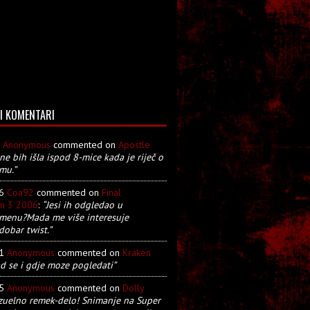
I KOMENTARI
8
Anonymous
commented on
Apostle
 ne bih išla ispod 8-mice kada je riječ o
mu.”
26
Coa92
commented on
Final
on 3 2006
:
“Jesi ih odgledao u
menu?Mada me više interesuje
dobar twist.”
21
Anonymous
commented on
Kraken
d se i gdje moze pogledati”
05
Anonymous
commented on
Dolly
zuelno remek-delo! Snimanje na Super