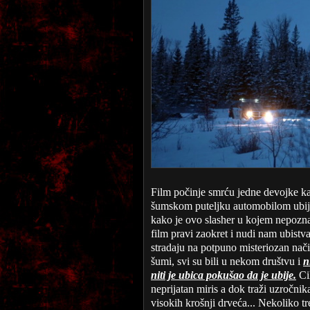
Film počinje smrću jedne devojke k
šumskom puteljku automobilom ubij
kako je ovo slasher u kojem nepoznat
film pravi zaokret i nudi nam ubistv
stradaju na potpuno misteriozan nač
šumi, svi su bili u nekom društvu i
n
niti je ubica pokušao da je ubije.
Cil
neprijatan miris a dok traži uzročni
visokih krošnji drveća... Nekoliko tr