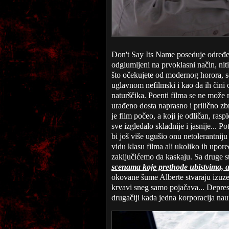
Don't Say Its Name poseduje određe
odglumljeni na prvoklasni način, nit
što očekujete od modernog horora, sc
uglavnom nefilmski i kao da ih čini
naturščika. Poenti filma se ne može n
urađeno dosta naprasno i prilično z
je film počeo, a koji je odličan, ras
sve izgledalo skladnije i jasnije... P
bi još više ugušio onu netolerantnij
vidu klasu filma ali ukoliko ih up
zaključićemo da kaskaju. Sa druge s
scenama koje prethode ubistvima, a
okovane šume Alberte stvaraju izuzet
krvavi sneg samo pojačava... Depresiv
drugačiji kada jedna korporacija nau