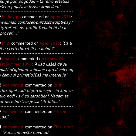
u je pun pogodak – ta retro estetika
ršeno pojačava jezivu atmosferu”
9
Mickeygrb
commented on
Apex 2026
:
/www.imdb.com/user/p.4zdzczwqfplvpay7
y?ref_=tt_nv_profileTrebalo bi da je
proveri... ”
9
Mick
commented on
Apex 2026
:
“Da li
il na Letterboxd ili na Imbd ?”
0
Coa 92
commented on
I Know What
Last Summer 1997
:
“A kad kažeš da su
plaži očigledno snimane ispred zelenog
o čemu si primetio?Baš me intereuje.”
28
Anonymous
commented on
Brick
tflix opet radi high-concept: zid koji se
eko noći i svi su zarobljeni. Nadam se
t neće biti 'sve je san' ili 'bilo…”
22
Anonymous
commented on
Frozen
, da.”
21
Anonymous
commented on
This Is Not
5
:
“Konačno nešto novo od