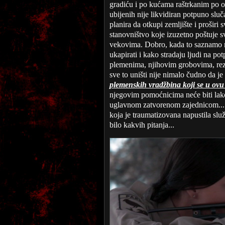
gradiću i po kućama raštrkanim po o
ubijenih nije likvidiran potpuno slu
planira da otkupi zemljište i proširi
stanovništvo koje izuzetno poštuje s
vekovima. Dobro, kada to saznamo ma
ukapirati i kako stradaju ljudi na p
plemenima, njihovim grobovima, rez
sve to uništi nije nimalo čudno da je
plemenskih vradžbina koji se u ovu 
njegovim pomoćnicima neće biti lako
uglavnom zatvorenom zajednicom... T
koja je traumatizovana napustila služ
bilo kakvih pitanja...