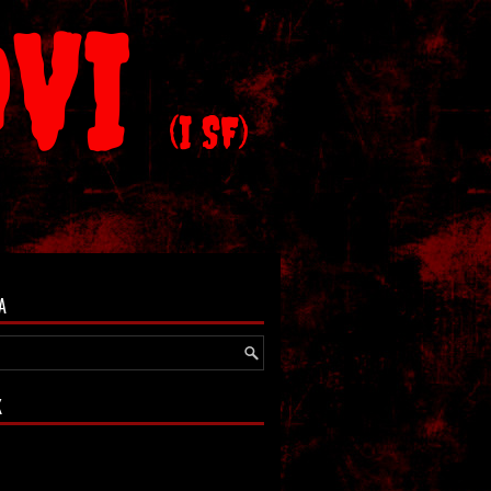
OVI
(I SF)
A
K