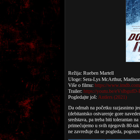
Režija: Rueben Martell
Uloge: Sera-Lys McArthur, Madison
Više o filmu:
https://www.imdb.com/t
Trailer:
https://youtu.be/eVslbgufD-
Pogledajte još:
Antlers (2021)
Da odmah na početku razjasnimo jedn
(debitantsko ostvarenje gore naved
sredstava, pa treba biti tolerantan 
primećujemo u svih njegovih 80-tak m
ne zavređuje da se pogleda, pogotov