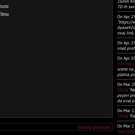
16mm film
rizmi
70-ih sav
filma
On Apr 2
“https:/
dyaxa42ot
ovaj link, 
On Apr 2
imaš prof
On Apr 2
You Did 
scene na 
platna, p
On Mar 
2025
:
“Ne
pojavi pr
da ovaj pu
On Mar 
2010
:
“Pa
On Mar 
Stariji postovi
Test 202