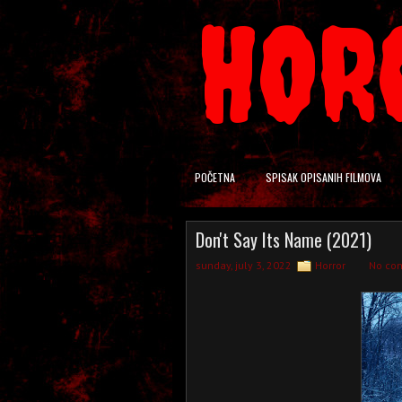
HOR
POČETNA
SPISAK OPISANIH FILMOVA
Don't Say Its Name (2021)
sunday, july 3, 2022
Horror
No co