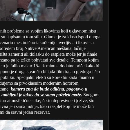
nih problema sa svojim likovima koji uglavnom nisu
i su napisani u tom stilu. Gluma je za klasu ispod onoga
enario mestimično takođe nije uverljiv a i likovi su
 određeni broj Native American meštana, tačnije
išta zameriti ali dolasku do raspleta može jer je finale
brzano pa je teško pohvatati sve detalje. Tempom kojim
pletu je falilo makar 15-tak minuta dodatne priče kako bi
otpuno je druga stvar što bi tada film trajao predugo i što
u publiku. Specijalni efekti su korektni kada imamo u
oređujemo sa prvoklasnim modernim hororom
trane,
kamera zna da bude odlična, pogotovo u
 ambijent je takav da se samo poželeti može.
Snegom
no atmosferične slike, često depresivne i jezive, što
na je i sama radnja, kao i rasplet koji ne može biti
mi da sravni jedan rezervat.