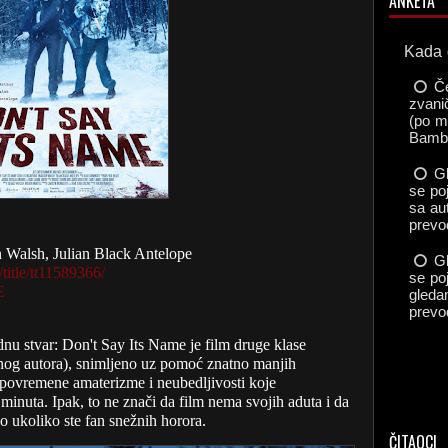
ANKETA
 Walsh, Julian Black Antelope
itle/tt11589366/
E
u stvar: Don't Say Its Name je film druge klase
enog autora), snimljeno uz pomoć znatno manjih
na povremene amaterizme i neubedljivosti koje
inuta. Ipak, to ne znači da film nema svojih aduta i da
o ukoliko ste fan snežnih horora.
ČITAOCI