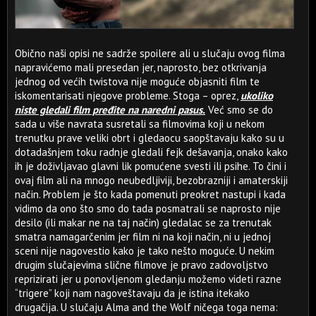
Obično naši opisi ne sadrže spoilere ali u slučaju ovog filma
napravićemo mali presedan jer, naprosto, bez otkrivanja
jednog od većih twistova nije moguće objasniti film te
iskomentarisati njegove probleme. Stoga – oprez,
ukoliko
niste gledali film pređite na naredni pasus.
Već smo se do
sada u više navrata susretali sa filmovima koji u nekom
trenutku prave veliki obrt i gledaocu saopštavaju kako su u
dotadašnjem toku radnje gledali fejk dešavanja, onako kako
ih je doživljavao glavni lik pomućene svesti ili psihe. To čini i
ovaj film ali na mnogo neubedljiviji, bezobrazniji i amaterskiji
način. Problem je što kada pomenuti preokret nastupi i kada
vidimo da ono što smo do tada posmatrali se naprosto nije
desilo (ili makar ne na taj način) gledalac se za trenutak
smatra namagarčenim jer film ni na koji način, ni u jednoj
sceni nije nagovestio kako je tako nešto moguće. U nekim
drugim slučajevima slične filmove je pravo zadovoljstvo
reprizirati jer u ponovljenom gledanju možemo videti razne
“trigere” koji nam nagoveštavaju da je istina itekako
drugačija. U slučaju Alma and the Wolf ničega toga nema: