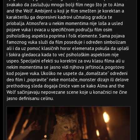
svakako da zaslužuju mnogo bolji film nego što je to Alma
and the Wolf. Ambijent u koji je film smešten je korektan a
karakterišu ga depresivni kadrovi učmalog gradića te
priobalja. Atmosfera u nekim momentima nije loša a usled
pojave vuka i ovaca u specifičnom području film osim
psihološkog aspekta poprima i folk elemente. Sama pojava
famoznog vuka služi da film poseduje i određen simbolizam
ali i da uz pomoć klasičnih horor elemenata pokuša da uplaši
i šokira gledaoca kada to već psihološkim aspektom nije
uspeo. Specijalni efekti su korektni za ovu klasu filma ali u
nekim momentima se jasno vidi njihova jeftinoća, pogotovo
kod pojave vuka. Ukoliko ne uspete da „domaštate” određeni
deo film i „popravite” neke montaže, monster dizajn ili delove
prethodnog sleda dogaja činiće vam se kako Alma and the
Wolf sačinjavaju nepovezane scene koje u konačnici ne čine
jasno definisanu celinu.