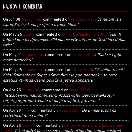
NAJNOVIJI KOMENTARI
On Jun 08
Anonymous
commented on
Apostle 2018
:
“Ja ne bih išla
ispod 8-mice kada je riječ o ovome filmu.”
On May 26
Coa92
commented on
Final Destination 3 2006
:
“Jesi ih
odgledao u medjuvremenu?Mada me više interesuje šesti.Ima dobar
twist.”
On May 21
Anonymous
commented on
Kraken 2026
:
“Kad se i gdje
moze pogledati”
On May 05
Anonymous
commented on
Dolly 2025
:
“Vizuelno remek-
delo! Snimanje na Super 16mm filmu je pun pogodak – ta retro
estetika 70-ih savršeno pojačava jezivu atmosferu”
On Apr 29
Mickeygrb
commented on
Apex 2026
:
“https://www.imdb.com/user/p.4zdzczwqfplvpay7dyaxa42oty?
ref_=tt_nv_profileTrebalo bi da je ovaj link, proveri... ”
On Apr 29
Mick
commented on
Apex 2026
:
“Da li imaš profil na
Letterboxd ili na Imbd ?”
On Apr 20
Coa 92
commented on
I Know What You Did Last Summer
1997
:
“A kad kažeš da su scene na plaži očigledno snimane ispred