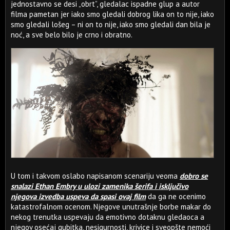
jednostavno se desi „obrt”, gledalac ispadne glup a autor
filma pametan jer iako smo gledali dobrog lika on to nije, iako
smo gledali lošeg – ni on to nije, iako smo gledali dan bila je
noć, a sve belo bilo je crno i obratno.
U tom i takvom oslabo napisanom scenariju veoma
dobro se
snalazi Ethan Embry u ulozi zamenika šerifa i isključivo
njegova izvedba uspeva da spasi ovaj film
da ga ne ocenimo
katastrofalnom ocenom. Njegove unutrašnje borbe makar do
nekog trenutka uspevaju da emotivno dotaknu gledaoca a
njegov osećaj gubitka, nesigurnosti, krivice i sveopšte nemoći