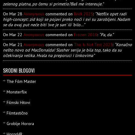
zelenog platna, po čemu si primetio?Baš me intereuje.”
On Mar 28
Anonymous
commented on
Brick 2025
:
“Netflix opet radi
high-concept: zid koji se pojavi preko noći i svi su zarobljeni. Nadam
se da ovaj put neće biti 'sve je san' ili 'bilo…”
On Mar 22
Anonymous
commented on
Frozen 2010
:
“Pa, da.”
On Mar 21
Anonymous
commented on
This Is Not Test 2025
:
“Konačno
nešto novo od MacDonalda! Slasher serija je bila top, tako da su
očekivanja velika. Hvala na preporuci i linkovima”
SRODNI BLOGOVI
The Film Master
Monsterflix
Filmski Hitovi
Filmtastično
Groblje Horora
HororHR