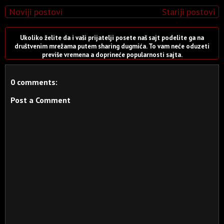
Noviji postovi
Stariji postovi
Ukoliko želite da i vaši prijatelji posete naš sajt podelite ga na
društvenim mrežama putem sharing dugmića. To vam neće oduzeti
previše vremena a doprineće popularnosti sajta.
0 comments:
Post a Comment