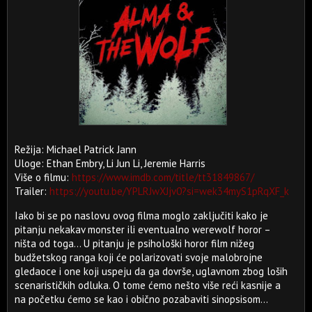
Režija: Michael Patrick Jann
Uloge: Ethan Embry, Li Jun Li, Jeremie Harris
Više o filmu:
https://www.imdb.com/title/tt31849867/
Trailer:
https://youtu.be/YPLRJwXJjv0?si=wek34myS1pRqXF_k
Iako bi se po naslovu ovog filma moglo zaključiti kako je
pitanju nekakav monster ili eventualno werewolf horor –
ništa od toga... U pitanju je psihološki horor film nižeg
budžetskog ranga koji će polarizovati svoje malobrojne
gledaoce i one koji uspeju da ga dovrše, uglavnom zbog loših
scenarističkih odluka. O tome ćemo nešto više reći kasnije a
na početku ćemo se kao i obično pozabaviti sinopsisom...