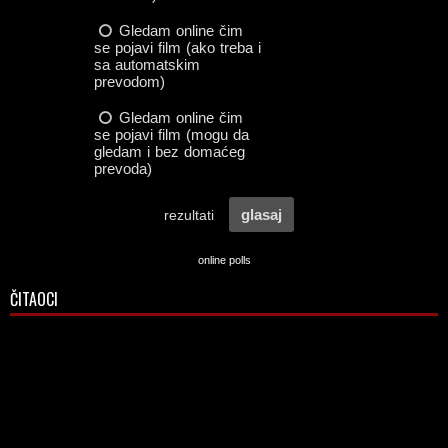
online polls
ČITAOCI