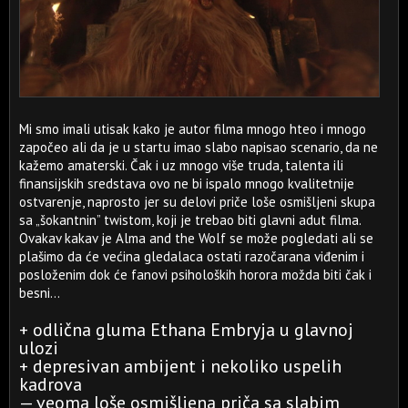
Mi smo imali utisak kako je autor filma mnogo hteo i mnogo
započeo ali da je u startu imao slabo napisao scenario, da ne
kažemo amaterski. Čak i uz mnogo više truda, talenta ili
finansijskih sredstava ovo ne bi ispalo mnogo kvalitetnije
ostvarenje, naprosto jer su delovi priče loše osmišljeni skupa
sa „šokantnin” twistom, koji je trebao biti glavni adut filma.
Ovakav kakav je Alma and the Wolf se može pogledati ali se
plašimo da će većina gledalaca ostati razočarana viđenim i
posloženim dok će fanovi psiholoških horora možda biti čak i
besni...
+ odlična gluma Ethana Embryja u glavnoj
ulozi
+ depresivan ambijent i nekoliko uspelih
kadrova
— veoma loše osmišljena priča sa slabim