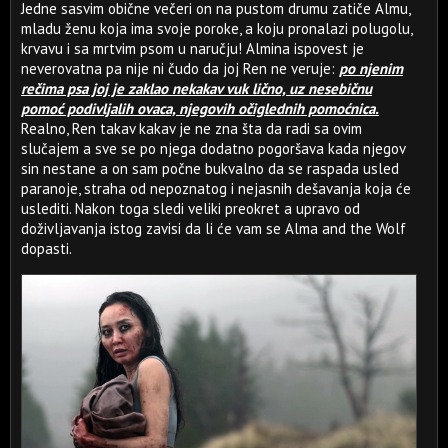
Jedne sasvim obične večeri on na pustom drumu zatiče Almu,
mladu ženu koja ima svoje poroke, a koju pronalazi polugolu,
krvavu i sa mrtvim psom u naručju! Almina ispovest je
neverovatna pa nije ni čudo da joj Ren ne veruje:
po njenim
rečima psa joj je zaklao nekakav vuk lično, uz nesebičnu
pomoć podivljalih ovaca, njegovih očiglednih pomoćnica.
Realno, Ren takav kakav je ne zna šta da radi sa ovim
slučajem a sve se po njega dodatno pogoršava kada njegov
sin nestane a on sam počne bukvalno da se raspada usled
paranoje, straha od nepoznatog i nejasnih dešavanja koja će
uslediti. Nakon toga sledi veliki preokret a upravo od
doživljavanja istog zavisi da li će vam se Alma and the Wolf
dopasti.