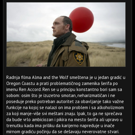
Radnja filma Alma and the Wolf smeštena je u jedan gradić u
Oregon Coastu a prati problematičnog zamenika šerifa po
imenu Ren Accord. Ren se u principu konstantno bori sam sa
sobom: osim što je izuzetno smotan, neharizmatičan i ne
poseduje preko potreban autoritet za obavljanje tako važne
funkcije na kojoj se nalazi on ima problem i sa alkoholizmom
za koji manje-više svi meštani znaju. Ipak, to ga ne sprečava
da bude vrlo ambiciozan i pikira na mesto šerifa ali upravo u
trenutku kada ima priliku da karijerno napreduje u inače
mirnom gradiću počinju da se dešavaju neverovatne stvari.