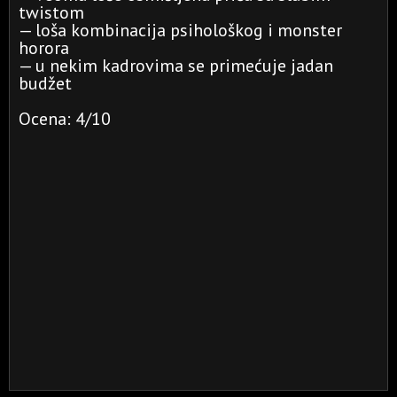
twistom
— loša kombinacija psihološkog i monster
horora
— u nekim kadrovima se primećuje jadan
budžet
Ocena: 4/10