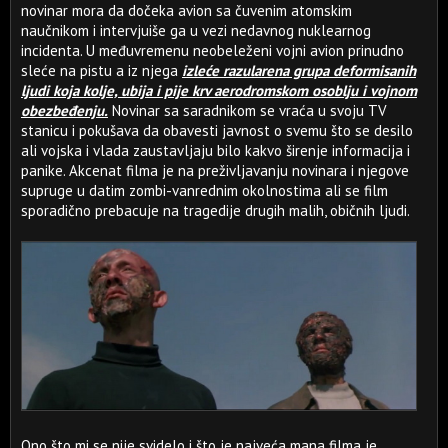
novinar mora da dočeka avion sa čuvenim atomskim
naučnikom i intervjuiše ga u vezi nedavnog nuklearnog
incidenta. U međuvremenu neobeleženi vojni avion prinudno
sleće na pistu a iz njega
izleće razularena grupa deformisanih
ljudi koja kolje, ubija i pije krv aerodromskom osoblju i vojnom
obezbeđenju.
Novinar sa saradnikom se vraća u svoju TV
stanicu i pokušava da obavesti javnost o svemu što se desilo
ali vojska i vlada zaustavljaju bilo kakvo širenje informacija i
panike. Akcenat filma je na preživljavanju novinara i njegove
supruge u datim zombi-vanrednim okolnostima ali se film
sporadično prebacuje na tragedije drugih malih, običnih ljudi.
Ono što mi se nije svidelo i što je najveća mana filma je