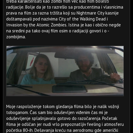
treba karakterisati kao zombi film već kao film bolesti
radijacije. Bolje da je to razrešio sa producentima i vlasnicima
prava na film za razna tržišta koji su Nightmare City kasnije
doštampavali pod nazivima City of the Walking Dead i
Invasion by the Atomic Zombies. Istina je kao i obično negde
na sredini pa tako ovaj film osim o radijaciji govori i o -
zombijima.
Moje raspoloženje tokom gledanja filma bilo je nalik vožnji
toboganom. Čas sam bio oduševljen viđenim čas mi je
oduševljenje splašnjavalo gotovo do razočarenja. Početak
filma je odličan jer nudi vrlo prepoznatljiv feeling i atmosferu
početka 80-ih. Dešavanja kreću na aerodromu gde američki