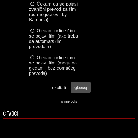
online polls
ČITAOCI