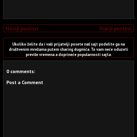
Noviji postovi
Stariji postovi
Ukoliko želite da i vaši prijatelji posete naš sajt podelite ga na
društvenim mrežama putem sharing dugmića. To vam neće oduzeti
previše vremena a doprineće popularnosti sajta.
0 comments:
Post a Comment