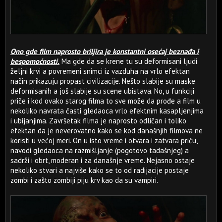
Ono gde film naprosto briljira je konstantni osećaj beznađa i
bespomoćnosti.
Ma gde da se krene tu su deformisani ljudi
željni krvi a povremeni snimci iz vazduha na vrlo efektan
način prikazuju propast civilizacije. Nešto slabije su maske
deformisanih a još slabije su scene ubistava. No, u funkciji
priče i kod ovako starog filma to sve može da prođe a film u
nekoliko navrata časti gledaoca vrlo efektnim kasapljenjima
i ubijanjima. Završetak filma je naprosto odličan i toliko
efektan da je neverovatno kako se kod današnjih filmova ne
koristi u većoj meri. On u isto vreme i otvara i zatvara priču,
navodi gledaoca na razmišljanje (pogotovo tadašnjeg) a
sadrži i obrt, moderan i za današnje vreme. Nejasno ostaje
nekoliko stvari a najviše kako se to od radijacije postaje
zombi i zašto zombiji piju krv kao da su vampiri.