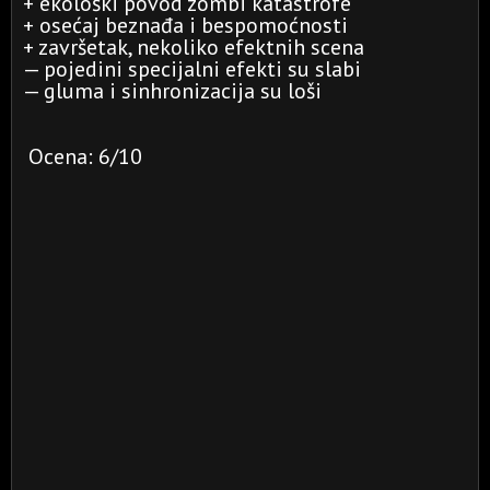
+ ekološki povod zombi katastrofe
+ osećaj beznađa i bespomoćnosti
+ završetak, nekoliko efektnih scena
— pojedini specijalni efekti su slabi
— gluma i sinhronizacija su loši
Ocena: 6/10