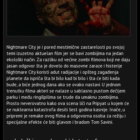
Nightmare City je i pored mestimične zastarelosti po svojoj
temi izuzetno aktuelan film jer se bavi zombijima na jedan
ekološki način. Za razliku od većine zombi filmova koji ne daju
jasan odgovor šta je dovelo do masovne zaraze i histerije
Nightmare City koristi adut radijacije i opšteg zagađenja
planete da ispriča šta bi bilo kad bi bilo i šta će biti kada
bude, a biće jednog dana ako se ovako nastavi. U jednom
trenutku filma akteri se nalaze u sablasno pustom dečijem
parku i među ringišpilima se trude da umaknu zombijima.
Prosto neverovatno kako ova scena liči na Pripyat u kojem će
se nuklearna katastrofa desiti šest godina kasnije. Inače, u
pripremi je remake ovog filma a odgovorna osoba za režiju i
specijalne efekte će biti glavom i bradom Tom Savini.