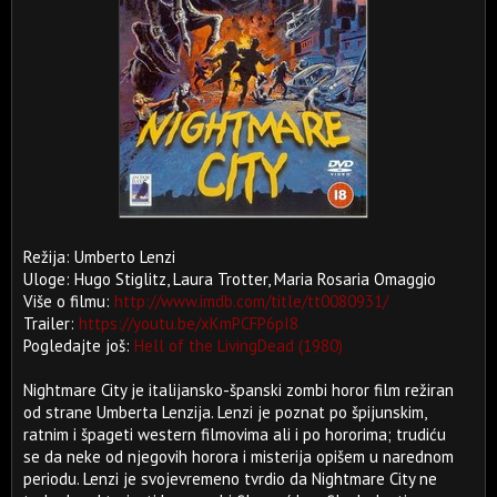
Režija: Umberto Lenzi
Uloge: Hugo Stiglitz, Laura Trotter, Maria Rosaria Omaggio
Više o filmu:
http://www.imdb.com/title/tt0080931/
Trailer:
https://youtu.be/xKmPCFP6pI8
Pogledajte još:
Hell of the LivingDead (1980)
Nightmare City je italijansko-španski zombi horor film režiran
od strane Umberta Lenzija. Lenzi je poznat po špijunskim,
ratnim i špageti western filmovima ali i po hororima; trudiću
se da neke od njegovih horora i misterija opišem u narednom
periodu. Lenzi je svojevremeno tvrdio da Nightmare City ne