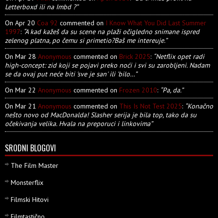
Letterboxd ili na Imbd ?”
On Apr 20
Coa 92
commented on
I Know What You Did Last Summer
1997
:
“A kad kažeš da su scene na plaži očigledno snimane ispred
zelenog platna, po čemu si primetio?Baš me intereuje.”
On Mar 28
Anonymous
commented on
Brick 2025
:
“Netflix opet radi
high-concept: zid koji se pojavi preko noći i svi su zarobljeni. Nadam
se da ovaj put neće biti 'sve je san' ili 'bilo…”
On Mar 22
Anonymous
commented on
Frozen 2010
:
“Pa, da.”
On Mar 21
Anonymous
commented on
This Is Not Test 2025
:
“Konačno
nešto novo od MacDonalda! Slasher serija je bila top, tako da su
očekivanja velika. Hvala na preporuci i linkovima”
SRODNI BLOGOVI
The Film Master
Monsterflix
Filmski Hitovi
Filmtastično