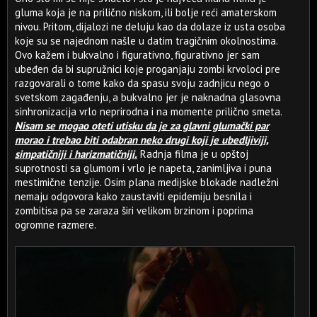
gluma koja je na prilično niskom, ili bolje reći amaterskom
nivou. Pritom, dijalozi ne deluju kao da dolaze iz usta osoba
koje su se najednom našle u datim tragičnim okolnostima.
Ovo kažem i bukvalno i figurativno, figurativno jer sam
ubeđen da bi supružnici koje proganjaju zombi krvoloci pre
razgovarali o tome kako da spasu svoju zadnjicu nego o
svetskom zagađenju, a bukvalno jer je naknadna glasovna
sinhronizacija vrlo neprirodna i na momente prilično smeta.
Nisam se mogao oteti utisku da je za glavni glumački par
morao i trebao biti odabran neko drugi koji je ubedljiviji,
simpatičniji i harizmatičniji.
Radnja filma je u opštoj
suprotnosti sa glumom i vrlo je napeta, zanimljiva i puna
mestimične tenzije. Osim plana medijske blokade nadležni
nemaju odgovora kako zaustaviti epidemiju besnila i
zombitisa pa se zaraza širi velikom brzinom i poprima
ogromne razmere.