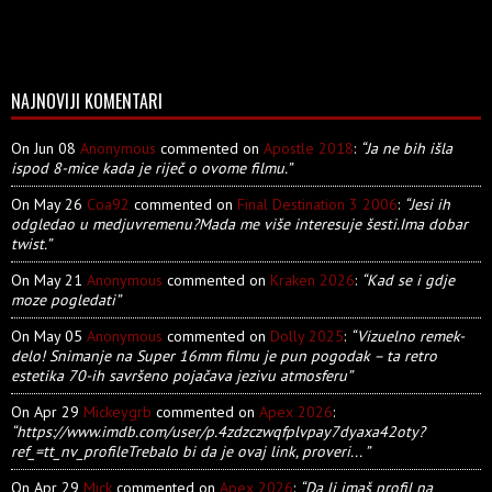
NAJNOVIJI KOMENTARI
On Jun 08
Anonymous
commented on
Apostle 2018
:
“Ja ne bih išla
ispod 8-mice kada je riječ o ovome filmu.”
On May 26
Coa92
commented on
Final Destination 3 2006
:
“Jesi ih
odgledao u medjuvremenu?Mada me više interesuje šesti.Ima dobar
twist.”
On May 21
Anonymous
commented on
Kraken 2026
:
“Kad se i gdje
moze pogledati”
On May 05
Anonymous
commented on
Dolly 2025
:
“Vizuelno remek-
delo! Snimanje na Super 16mm filmu je pun pogodak – ta retro
estetika 70-ih savršeno pojačava jezivu atmosferu”
On Apr 29
Mickeygrb
commented on
Apex 2026
:
“https://www.imdb.com/user/p.4zdzczwqfplvpay7dyaxa42oty?
ref_=tt_nv_profileTrebalo bi da je ovaj link, proveri... ”
On Apr 29
Mick
commented on
Apex 2026
:
“Da li imaš profil na