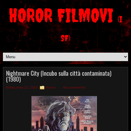
HOROR FILMOVI
(I
SF)
Nightmare City (Incubo sulla città contaminata)
(1980)
friday, may 22, 2015
Horror
No comments