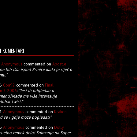
I KOMENTARI
8
Anonymous
commented on
Apostle
 ne bih išla ispod 8-mice kada je riječ o
mu.”
26
Coa92
commented on
Final
on 3 2006
:
“Jesi ih odgledao u
menu?Mada me više interesuje
dobar twist.”
21
Anonymous
commented on
Kraken
d se i gdje moze pogledati”
05
Anonymous
commented on
Dolly
zuelno remek-delo! Snimanje na Super