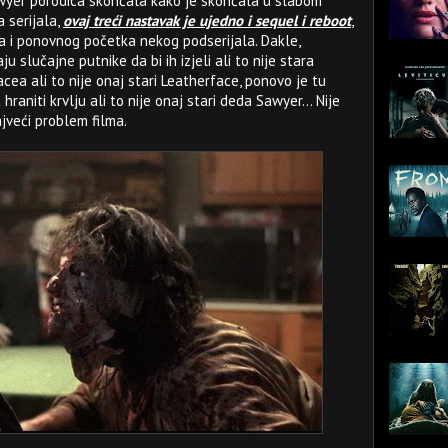
awyer porodica skončala kako je skončala u slabom
 serijala,
ovaj treći nastavak je ujedno i sequel i reboot
,
a i ponovnog početka nekog podserijala. Dakle,
 slučajne putnike da bi ih izjeli ali to nije stara
ea ali to nije onaj stari Leatherface, ponovo je tu
hraniti krvlju ali to nije onaj stari deda Sawyer... Nije
ajveći problem filma.