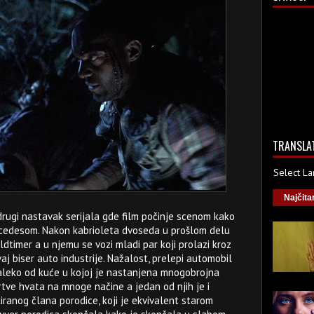
TRANSLA
Select L
Najčita
 drugi nastavak serijala gde film počinje scenom kako
rcedesom. Nakon kabrioleta dvoseda u prošlom delu
dtimer a u njemu se vozi mladi par koji prolazi kroz
j biser auto industrije. Nažalost, prelepi automobil
daleko od kuće u kojoj je nastanjena mnogobrojna
rtve hvata na mnoge načine a jedan od njih je i
anog člana porodice, koji je ekvivalent starom