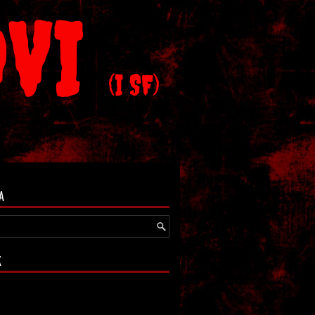
OVI
(I SF)
A
K