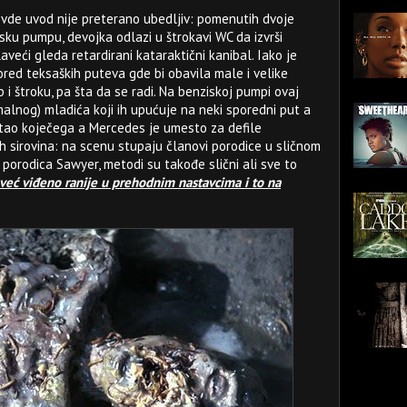
ovde uvod nije preterano ubedljiv: pomenutih dvoje
ku pumpu, devojka odlazi u štrokavi WC da izvrši
aveći gleda retardirani kataraktični kanibal. Iako je
red teksaških puteva gde bi obavila male i velike
b i štroku, pa šta da se radi. Na benziskoj pumpi ovaj
alnog) mladića koji ih upućuje na neki sporedni put a
koštao koječega a Mercedes je umesto za defile
 sirovina: na scenu stupaju članovi porodice u sličnom
 porodica Sawyer, metodi su takođe slični ali sve to
e već viđeno ranije u prehodnim nastavcima i to na