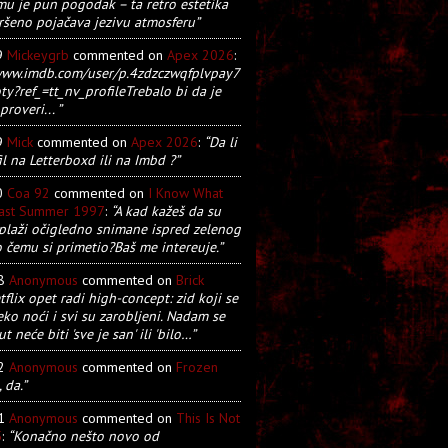
u je pun pogodak – ta retro estetika
ršeno pojačava jezivu atmosferu”
9
Mickeygrb
commented on
Apex 2026
:
/www.imdb.com/user/p.4zdzczwqfplvpay7
y?ref_=tt_nv_profileTrebalo bi da je
proveri... ”
9
Mick
commented on
Apex 2026
:
“Da li
il na Letterboxd ili na Imbd ?”
0
Coa 92
commented on
I Know What
Last Summer 1997
:
“A kad kažeš da su
plaži očigledno snimane ispred zelenog
o čemu si primetio?Baš me intereuje.”
28
Anonymous
commented on
Brick
tflix opet radi high-concept: zid koji se
eko noći i svi su zarobljeni. Nadam se
t neće biti 'sve je san' ili 'bilo…”
22
Anonymous
commented on
Frozen
, da.”
21
Anonymous
commented on
This Is Not
5
:
“Konačno nešto novo od