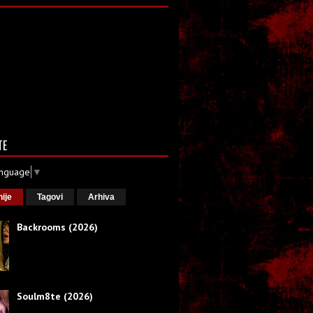
TE
anguage
▼
nije
Tagovi
Arhiva
Backrooms (2026)
Soulm8te (2026)