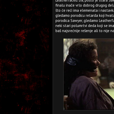
Leatherfaceu. Da, pošto je stara S
finalu inače vrlo dobrog drugog dela
što će reći ima elemenata i nastavk
gledamo porodicu retarda koji hvataju
porodica Sawyer, gledamo Leatherfac
neki stari polumrtvi deda koji se ima 
baš najsrećnije rešenje ali to nije n