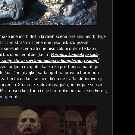
 iako ima morbidnih i krvavih scena one nisu morbidnije
delimično strašnih scena one nisu ni blizu jezivim
ja smešnih scena ali one nisu čak ni duhovite kao u
 ni blizu pomenutom „kecu“.
Porodica kanibala je sada
ranije što se savršeno uklapa u kompletno „realniji“
svim poljima ovaj film kaska za prethodnicima ali je
sle komične „dvojke“ sada opet na pravom horor putu.
atherfacea koji se meni lično ne sviđa; definitivno je
 prvencu. Gluma je zadovoljavajuća, pojavljuje se čak i
ortensen koji tada i nije bio toliko poznat i Ken Foree,
o gledati.