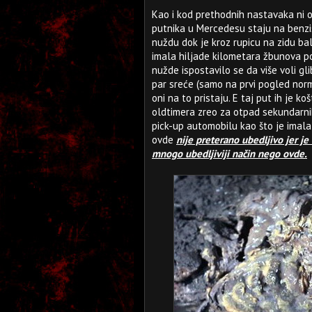
Kao i kod prethodnih nastavaka ni 
putnika u Mercedesu staju na benzis
nuždu dok je kroz rupicu na zidu bal
imala hiljade kilometara žbunova po
nužde ispostavilo se da više voli gli
par sreće (samo na prvi pogled norm
oni na to pristaju. E taj put ih je 
oldtimera zreo za otpad sekundarnih
pick-up automobilu kao što je imala
ovde
nije preterano ubedljivo jer j
mnogo ubedljiviji način nego ovde.