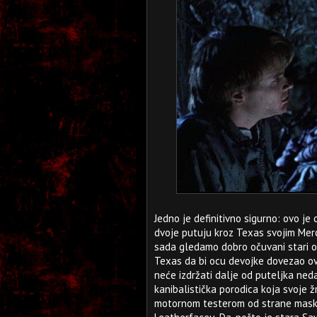
Jedno je definitivno sigurno: ovo je
dvoje putuju kroz Texas svojim Me
sada gledamo dobro očuvani stari ol
Texas da bi ocu devojke dovezao ova
neće izdržati dalje od puteljka ne
kanibalistička porodica koja svoje ž
motornom testerom od strane maskir