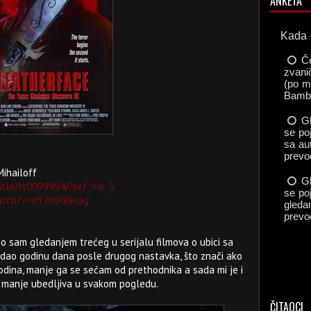
ANKETA
Mihailoff
itle/tt0099994/?ref_=sr_3
atch?v=nY7n9IKerag
eo sam gledanjem trećeg u serijalu filmova o ubici sa
ledao godinu dana posle drugog nastavka, što znači ako
odina, manje ga se sećam od prethodnika a sada mi je i
o manje ubedljiva u svakom pogledu.
ČITAOCI