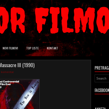
OR FILM
NOVI FILMOVI
TOP LISTE
KONTAKT
assacre III (1990)
PRETRAG
1 komentar
FACEBOO