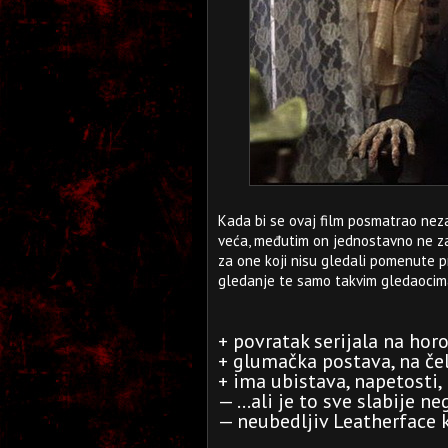
Kada bi se ovaj film posmatrao nez
veća, međutim on jednostavno ne zad
za one koji nisu gledali pomenute p
gledanje te samo takvim gledaocima
+ povratak serijala na hor
+ glumačka postava, na če
+ ima ubistava, napetosti, 
— ...ali je to sve slabije ne
— neubedljiv Leatherface k