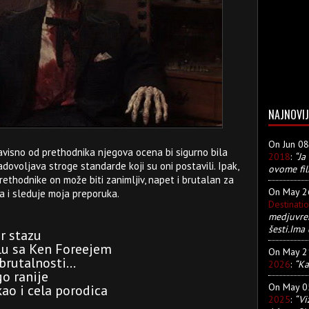
NAJNOVIJ
On Jun 0
avisno od prethodnika njegova ocena bi sigurno bila
2018
:
“Ja
ovoljava stroge standarde koji su oni postavili. Ipak,
ovome fil
rethodnike on može biti zanimljiv, napet i brutalan za
On May 
 i sleduje moja preporuka.
Destinati
medjuvre
šesti.Ima 
or stazu
lu sa Ken Foreejem
On May 
brutalnosti...
2026
:
“Ka
go ranije
On May 
ao i cela porodica
2025
:
“Vi