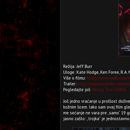
Režija: Jeff Burr
Uloge: Kate Hodge, Ken Foree, R.A. 
Više o filmu:
http://www.imdb.com/t
Trailer:
http://www.youtube.com/w
Pogledajte još:
Wrong Turn (2003)
Još jedno vraćanje u prošlost doživ
kožnim licem. Iako sam ovaj film g
me sećanje ne vara pre „samo“ 19 g
jasno zašto: „trojka“ je jednostavn