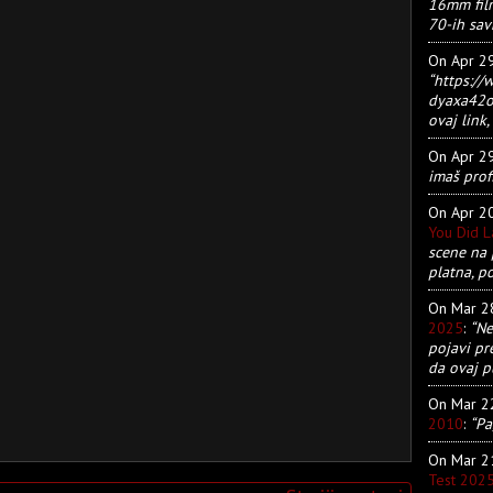
16mm film
70-ih sav
On Apr 2
“https:/
dyaxa42ot
ovaj link, 
On Apr 2
imaš prof
On Apr 2
You Did 
scene na 
platna, p
On Mar 
2025
:
“Ne
pojavi pr
da ovaj pu
On Mar 
2010
:
“Pa
On Mar 
Test 202