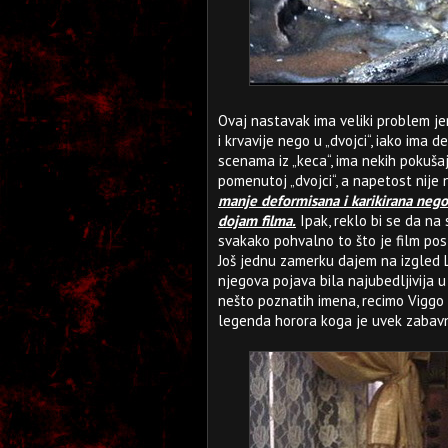
Ovaj nastavak ima veliki problem jer
i krvavije nego u „dvojci“, iako ima 
scenama iz „keca“, ima nekih pokuša
pomenutoj „dvojci“, a napetost nije
manje deformisana i karikirana nego 
dojam filma.
Ipak, reklo bi se da na 
svakako pohvalno to što je film po
Još jednu zamerku dajem na izgled Le
njegova pojava bila najubedljivija u
nešto poznatih imena, recimo Viggo M
legenda horora koga je uvek zabavn