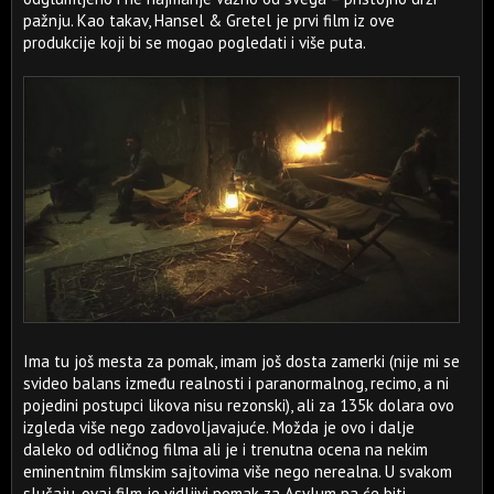
pažnju. Kao takav, Hansel & Gretel je prvi film iz ove
produkcije koji bi se mogao pogledati i više puta.
Ima tu još mesta za pomak, imam još dosta zamerki (nije mi se
svideo balans između realnosti i paranormalnog, recimo, a ni
pojedini postupci likova nisu rezonski), ali za 135k dolara ovo
izgleda više nego zadovoljavajuće. Možda je ovo i dalje
daleko od odličnog filma ali je i trenutna ocena na nekim
eminentnim filmskim sajtovima više nego nerealna. U svakom
slučaju, ovaj film je vidljivi pomak za Asylum pa će biti