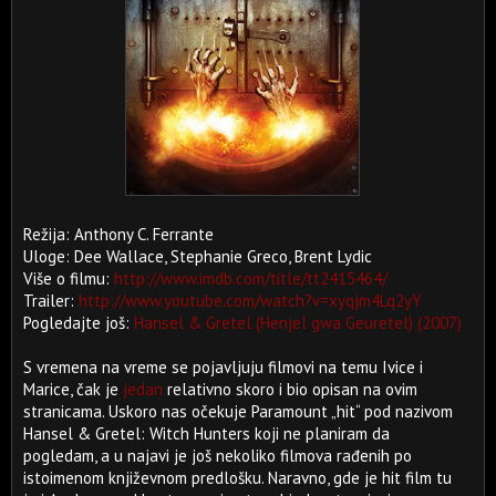
Režija: Anthony C. Ferrante
Uloge: Dee Wallace, Stephanie Greco, Brent Lydic
Više o filmu:
http://www.imdb.com/title/tt2415464/
Trailer:
http://www.youtube.com/watch?v=xyqjm4Lq2yY
Pogledajte još:
Hansel & Gretel (Henjel gwa Geuretel) (2007)
S vremena na vreme se pojavljuju filmovi na temu Ivice i
Marice, čak je
jedan
relativno skoro i bio opisan na ovim
stranicama. Uskoro nas očekuje Paramount „hit“ pod nazivom
Hansel & Gretel: Witch Hunters koji ne planiram da
pogledam, a u najavi je još nekoliko filmova rađenih po
istoimenom književnom predlošku. Naravno, gde je hit film tu