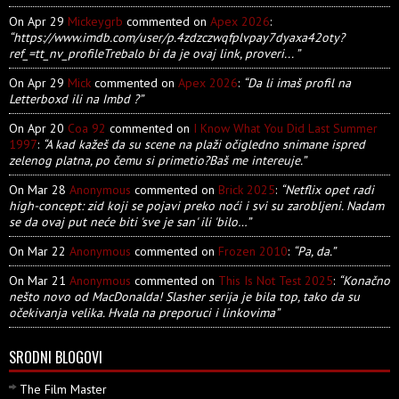
On Apr 29
Mickeygrb
commented on
Apex 2026
:
“https://www.imdb.com/user/p.4zdzczwqfplvpay7dyaxa42oty?
ref_=tt_nv_profileTrebalo bi da je ovaj link, proveri... ”
On Apr 29
Mick
commented on
Apex 2026
:
“Da li imaš profil na
Letterboxd ili na Imbd ?”
On Apr 20
Coa 92
commented on
I Know What You Did Last Summer
1997
:
“A kad kažeš da su scene na plaži očigledno snimane ispred
zelenog platna, po čemu si primetio?Baš me intereuje.”
On Mar 28
Anonymous
commented on
Brick 2025
:
“Netflix opet radi
high-concept: zid koji se pojavi preko noći i svi su zarobljeni. Nadam
se da ovaj put neće biti 'sve je san' ili 'bilo…”
On Mar 22
Anonymous
commented on
Frozen 2010
:
“Pa, da.”
On Mar 21
Anonymous
commented on
This Is Not Test 2025
:
“Konačno
nešto novo od MacDonalda! Slasher serija je bila top, tako da su
očekivanja velika. Hvala na preporuci i linkovima”
SRODNI BLOGOVI
The Film Master