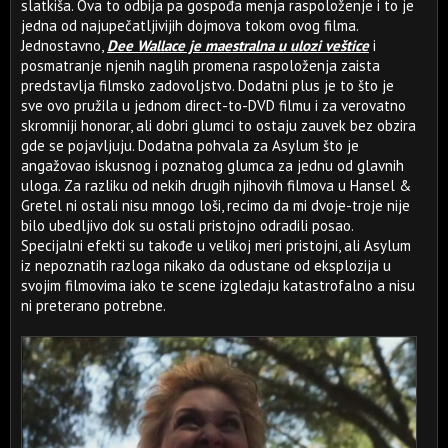
slatkiša. Ova to odbija pa gospođa menja raspoloženje i to je
jedna od najupečatljivijih dojmova tokom ovog filma.
Jednostavno,
Dee Wallace je maestralna u ulozi veštice
i
posmatranje njenih naglih promena raspoloženja zaista
predstavlja filmsko zadovoljstvo. Dodatni plus je to što je
sve ovo pružila u jednom direct-to-DVD filmu i za verovatno
skromniji honorar, ali dobri glumci to ostaju zauvek bez obzira
gde se pojavljuju. Dodatna pohvala za Asylum što je
angažovao iskusnog i poznatog glumca za jednu od glavnih
uloga. Za razliku od nekih drugih njihovih filmova u Hansel &
Gretel ni ostali nisu mnogo loši, recimo da mi dvoje-troje nije
bilo ubedljivo dok su ostali pristojno odradili posao.
Specijalni efekti su takođe u velikoj meri pristojni, ali Asylum
iz nepoznatih razloga nikako da odustane od eksplozija u
svojim filmovima iako te scene izgledaju katastrofalno a nisu
ni preterano potrebne.