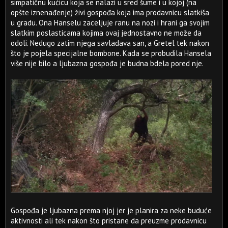
simpatičnu kućicu koja se nalazi u sred šume i u kojoj (na
opšte iznenađenje) živi gospođa koja ima prodavnicu slatkiša
u gradu. Ona Hanselu zaceljuje ranu na nozi i hrani ga svojim
slatkim poslasticama kojima ovaj jednostavno ne može da
odoli. Nedugo zatim njega savladava san, a Gretel tek nakon
što je pojela specijalne bombone. Kada se probudila Hansela
više nije bilo a ljubazna gospođa je budna bdela pored nje.
Gospođa je ljubazna prema njoj jer je planira za neke buduće
aktivnosti ali tek nakon što pristane da preuzme prodavnicu