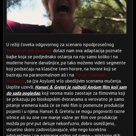
U režiji čoveka odgovornog za scenario ispodprosečnog
Scream of the Banshee
dolazi nam ova adaptacija poznate
bajke koja se podjednako oslanja na nju samo koliko i na
moderne horore današnjice, pa tako možemo videti segmente
koji podsećaju na klasične teen horore, na horore koji se
baziraju na paranormalnom ali i na
Texas Chainsaw
Massacre
, sa (za Asylum) vrlo ubedljivim scenama mučenja.
Uopšte uzevši,
Hansel & Gretel je najbolji Asylum film koji sam
do sada pogledao
, koji veoma malo zaostaje za filmovima koji
se prikazuju po bioskopskim dvoranama a verovatno je samo
pitanje vremena kada će se neki film iz pomenute produkcije
pojaviti i u njima. Hansel & Gretelu se mogu prigovoriti razne
sitnice ali su one sve manje važne jer film ove produkcije
možda po prvi put deluje nekonfuzno, dobro osmišljeno,
vizuelno skoro zadovoljavajuće, više nego korektno
odglumljeno i ne najmanje važno od svega – pristojno drži