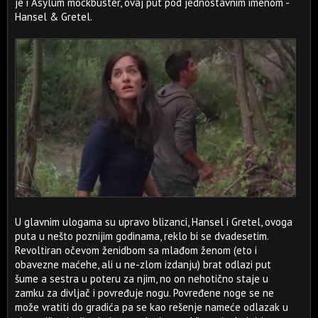
je i Asylum mockbuster, ovaj put pod jednostavnim imenom -
Hansel & Gretel.
U glavnim ulogama su upravo blizanci, Hansel i Gretel, ovoga
puta u nešto poznijim godinama, reklo bi se dvadesetim.
Revoltiran očevom ženidbom sa mlađom ženom (eto i
obavezne maćehe, ali u ne-zlom izdanju) brat odlazi put
šume a sestra u poteru za njim, no on nehotično staje u
zamku za divljač i povređuje nogu. Povređene noge se ne
može vratiti do gradića pa se kao rešenje nameće odlazak u