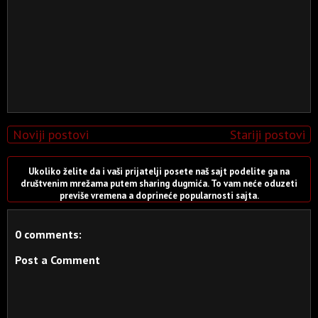
Noviji postovi
Stariji postovi
Ukoliko želite da i vaši prijatelji posete naš sajt podelite ga na
društvenim mrežama putem sharing dugmića. To vam neće oduzeti
previše vremena a doprineće popularnosti sajta.
0 comments:
Post a Comment