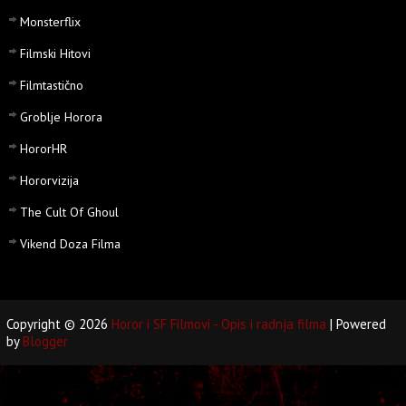
Monsterflix
Filmski Hitovi
Filmtastično
Groblje Horora
HororHR
Hororvizija
The Cult Of Ghoul
Vikend Doza Filma
Copyright ©
2026
Horor i SF Filmovi - Opis i radnja filma
| Powered
by
Blogger