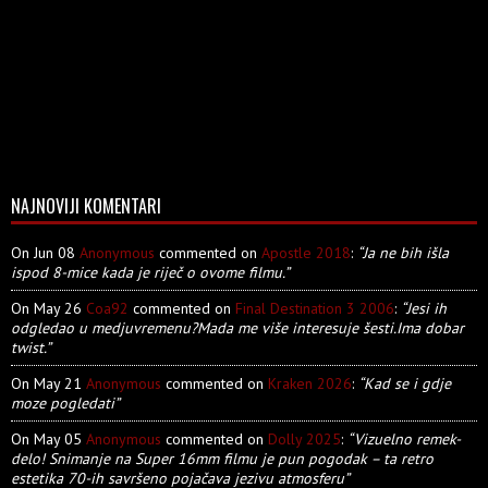
NAJNOVIJI KOMENTARI
On Jun 08
Anonymous
commented on
Apostle 2018
:
“Ja ne bih išla
ispod 8-mice kada je riječ o ovome filmu.”
On May 26
Coa92
commented on
Final Destination 3 2006
:
“Jesi ih
odgledao u medjuvremenu?Mada me više interesuje šesti.Ima dobar
twist.”
On May 21
Anonymous
commented on
Kraken 2026
:
“Kad se i gdje
moze pogledati”
On May 05
Anonymous
commented on
Dolly 2025
:
“Vizuelno remek-
delo! Snimanje na Super 16mm filmu je pun pogodak – ta retro
estetika 70-ih savršeno pojačava jezivu atmosferu”