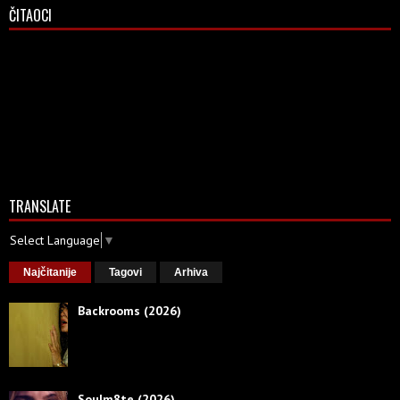
ČITAOCI
TRANSLATE
Select Language
▼
Najčitanije
Tagovi
Arhiva
Backrooms (2026)
Soulm8te (2026)