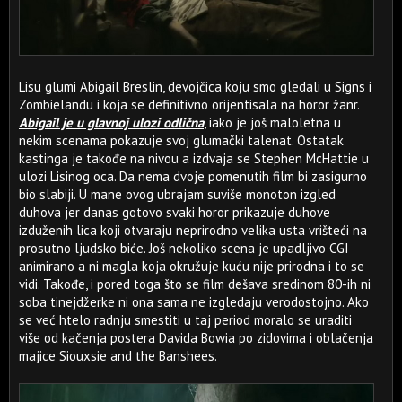
Lisu glumi Abigail Breslin, devojčica koju smo gledali u Signs i
Zombielandu i koja se definitivno orijentisala na horor žanr.
Abigail je u glavnoj ulozi odlična
, iako je još maloletna u
nekim scenama pokazuje svoj glumački talenat. Ostatak
kastinga je takođe na nivou a izdvaja se Stephen McHattie u
ulozi Lisinog oca. Da nema dvoje pomenutih film bi zasigurno
bio slabiji. U mane ovog ubrajam suviše monoton izgled
duhova jer danas gotovo svaki horor prikazuje duhove
izduženih lica koji otvaraju neprirodno velika usta vrišteći na
prosutno ljudsko biće. Još nekoliko scena je upadljivo CGI
animirano a ni magla koja okružuje kuću nije prirodna i to se
vidi. Takođe, i pored toga što se film dešava sredinom 80-ih ni
soba tinejdžerke ni ona sama ne izgledaju verodostojno. Ako
se već htelo radnju smestiti u taj period moralo se uraditi
više od kačenja postera Davida Bowia po zidovima i oblačenja
majice Siouxsie and the Banshees.