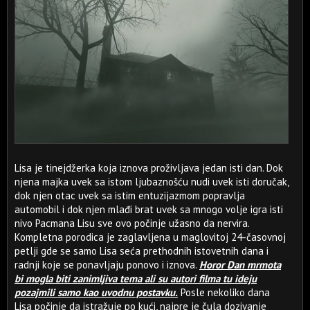
Lisa je tinejdžerka koja iznova proživljava jedan isti dan. Dok
njena majka uvek sa istom ljubaznošću nudi uvek isti doručak,
dok njen otac uvek sa istim entuzijazmom popravlja
automobil i dok njen mlađi brat uvek sa mnogo volje igra isti
nivo Pacmana Lisu sve ovo počinje užasno da nervira.
Kompletna porodica je zaglavljena u maglovitoj 24-časovnoj
petlji gde se samo Lisa seća prethodnih istovetnih dana i
radnji koje se ponavljaju ponovo i iznova.
Horor Dan mrmota
bi mogla biti zanimljiva tema ali su autori filma tu ideju
pozajmili samo kao uvodnu postavku.
Posle nekoliko dana
Lisa počinje da istražuje po kući, najpre je čula dozivanje