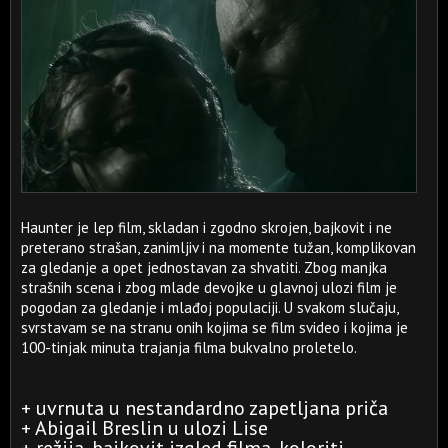
Haunter je lep film, skladan i zgodno skrojen, bajkovit i ne
preterano strašan, zanimljiv i na momente tužan, komplikovan
za gledanje a opet jednostavan za shvatiti. Zbog manjka
strašnih scena i zbog mlade devojke u glavnoj ulozi film je
pogodan za gledanje i mlađoj populaciji. U svakom slučaju,
svrstavam se na stranu onih kojima se film svideo i kojima je
100-tinjak minuta trajanja filma bukvalno proletelo.
+ uvrnuta u nestandardno zapetljana priča
+ Abigail Breslin u ulozi Lise