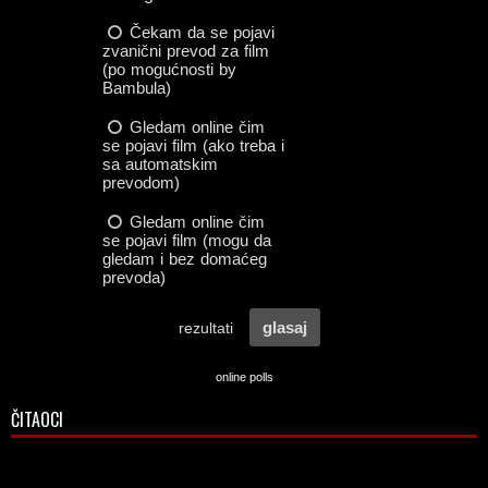
online polls
ČITAOCI