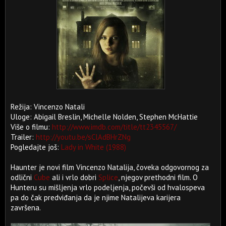
Režija: Vincenzo Natali
Uloge: Abigail Breslin, Michelle Nolden, Stephen McHattie
Više o filmu:
http://www.imdb.com/title/tt2345567/
Trailer:
http://youtu.be/sClAdBHrZNg
Pogledajte još:
Lady in White (1988)
Haunter je novi film Vincenzo Natalija, čoveka odgovornog za
odlični
Cube
ali i vrlo dobri
Splice
, njegov prethodni film. O
Hunteru su mišljenja vrlo podeljenja, počevši od hvalospeva
pa do čak predviđanja da je njime Natalijeva karijera
završena.