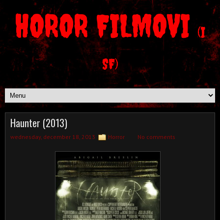
HOROR FILMOVI
(I
SF)
Haunter (2013)
wednesday, december 18, 2013
Horror
No comments