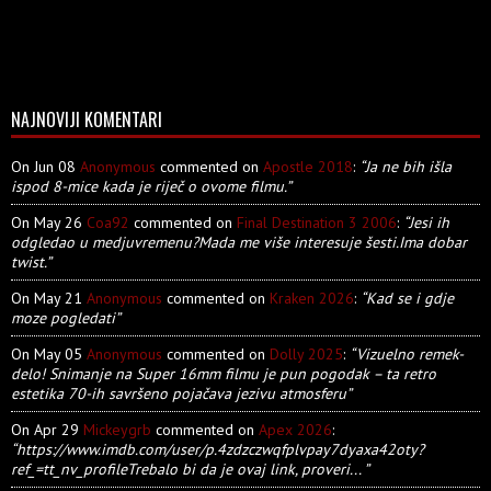
NAJNOVIJI KOMENTARI
On Jun 08
Anonymous
commented on
Apostle 2018
:
“Ja ne bih išla
ispod 8-mice kada je riječ o ovome filmu.”
On May 26
Coa92
commented on
Final Destination 3 2006
:
“Jesi ih
odgledao u medjuvremenu?Mada me više interesuje šesti.Ima dobar
twist.”
On May 21
Anonymous
commented on
Kraken 2026
:
“Kad se i gdje
moze pogledati”
On May 05
Anonymous
commented on
Dolly 2025
:
“Vizuelno remek-
delo! Snimanje na Super 16mm filmu je pun pogodak – ta retro
estetika 70-ih savršeno pojačava jezivu atmosferu”
On Apr 29
Mickeygrb
commented on
Apex 2026
:
“https://www.imdb.com/user/p.4zdzczwqfplvpay7dyaxa42oty?
ref_=tt_nv_profileTrebalo bi da je ovaj link, proveri... ”