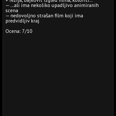
+ režija, bajkovit izgled filma, koloriti...
— ...ali ima nekoliko upadljivo animiranih
scena
— nedovoljno strašan film koji ima
predvidljiv kraj
Ocena: 7/10