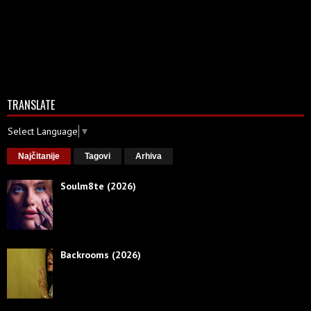
TRANSLATE
Select Language
▼
Najčitanije
Tagovi
Arhiva
Soulm8te (2026)
Backrooms (2026)