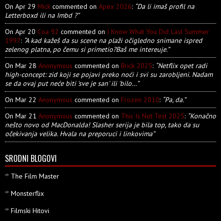
On Apr 29
Mick
commented on
Apex 2026
:
“Da li imaš profil na
Letterboxd ili na Imbd ?”
On Apr 20
Coa 92
commented on
I Know What You Did Last Summer
1997
:
“A kad kažeš da su scene na plaži očigledno snimane ispred
zelenog platna, po čemu si primetio?Baš me intereuje.”
On Mar 28
Anonymous
commented on
Brick 2025
:
“Netflix opet radi
high-concept: zid koji se pojavi preko noći i svi su zarobljeni. Nadam
se da ovaj put neće biti 'sve je san' ili 'bilo…”
On Mar 22
Anonymous
commented on
Frozen 2010
:
“Pa, da.”
On Mar 21
Anonymous
commented on
This Is Not Test 2025
:
“Konačno
nešto novo od MacDonalda! Slasher serija je bila top, tako da su
očekivanja velika. Hvala na preporuci i linkovima”
SRODNI BLOGOVI
The Film Master
Monsterflix
Filmski Hitovi