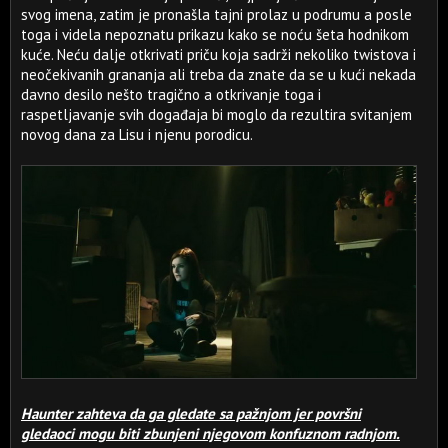
svog imena, zatim je pronašla tajni prolaz u podrumu a posle
toga i videla nepoznatu prikazu kako se noću šeta hodnikom
kuće. Neću dalje otkrivati priču koja sadrži nekoliko twistova i
neočekivanih grananja ali treba da znate da se u kući nekada
davno desilo nešto tragično a otkrivanje toga i
raspetljavanje svih događaja bi moglo da rezultira svitanjem
novog dana za Lisu i njenu porodicu.
Haunter zahteva da ga gledate sa pažnjom jer površni
gledaoci mogu biti zbunjeni njegovom konfuznom radnjom.