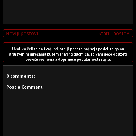
Noviji postovi
Stariji postovi
Ukoliko želite da i vaši prijatelji posete naš sajt podelite ga na
društvenim mrežama putem sharing dugmića. To vam neće oduzeti
previše vremena a doprineće popularnosti sajta.
0 comments:
Post a Comment