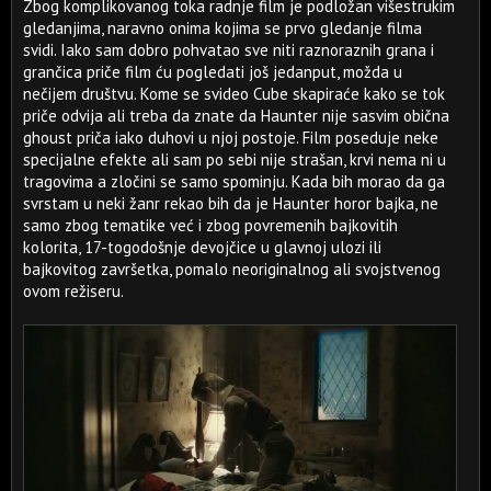
Zbog komplikovanog toka radnje film je podložan višestrukim
gledanjima, naravno onima kojima se prvo gledanje filma
svidi. Iako sam dobro pohvatao sve niti raznoraznih grana i
grančica priče film ću pogledati još jedanput, možda u
nečijem društvu. Kome se svideo Cube skapiraće kako se tok
priče odvija ali treba da znate da Haunter nije sasvim obična
ghoust priča iako duhovi u njoj postoje. Film poseduje neke
specijalne efekte ali sam po sebi nije strašan, krvi nema ni u
tragovima a zločini se samo spominju. Kada bih morao da ga
svrstam u neki žanr rekao bih da je Haunter horor bajka, ne
samo zbog tematike već i zbog povremenih bajkovitih
kolorita, 17-togodošnje devojčice u glavnoj ulozi ili
bajkovitog završetka, pomalo neoriginalnog ali svojstvenog
ovom režiseru.