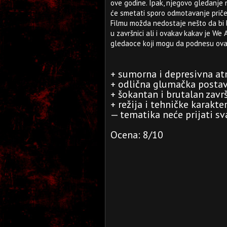
ove godine. Ipak, njegovo gledanje
će smetati sporo odmotavanje priče 
Filmu možda nedostaje nešto da bi 
u završnici ali i ovakav kakav je W
gledaoce koji mogu da podnesu ova
+ sumorna i depresivna a
+ odlična glumačka posta
+ šokantan i brutalan zavr
+ režija i tehničke karakte
— tematika neće prijati s
Ocena: 8/10