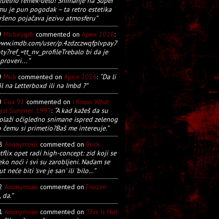
zuelno remek-delo! Snimanje na Super
u je pun pogodak – ta retro estetika
ršeno pojačava jezivu atmosferu”
9
Mickeygrb
commented on
Apex 2026
:
/www.imdb.com/user/p.4zdzczwqfplvpay7
y?ref_=tt_nv_profileTrebalo bi da je
proveri... ”
9
Mick
commented on
Apex 2026
:
“Da li
il na Letterboxd ili na Imbd ?”
0
Coa 92
commented on
I Know What
Last Summer 1997
:
“A kad kažeš da su
plaži očigledno snimane ispred zelenog
o čemu si primetio?Baš me intereuje.”
28
Anonymous
commented on
Brick
tflix opet radi high-concept: zid koji se
eko noći i svi su zarobljeni. Nadam se
t neće biti 'sve je san' ili 'bilo…”
22
Anonymous
commented on
Frozen
, da.”
21
Anonymous
commented on
This Is Not