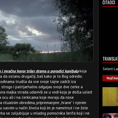
ČITAOCI
TRANSLA
Select L
i mračna horor triler drama o porodici kanibala
koja
a da ostanu drugačiji, baš kako je to Bog odredio.
Najčita
odinama trudila da sve svoje tajne zadrži iza
e strogo i patrijarhalno odgajao svoje dve ćerke a
na majka strada udavivši se u vodi koja je došla usled
a ocu ali i na ćerkicama koje moraju da nose
 ritualnim obredima, pripremanjem „hrane“ i njenim
 sasvim u način života koji im je nametnut i ne žele
rka se zaljubljuje u mladog pomoćnika šerifa koji i ne