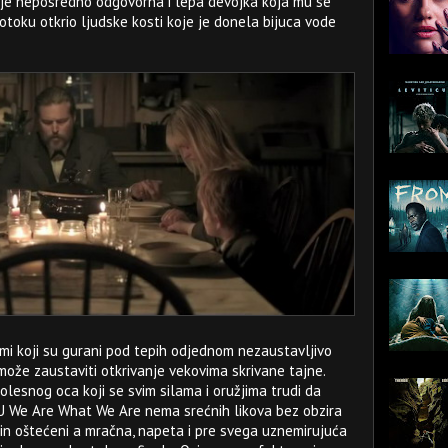
e je neposredno odgovorna i lepa devojka koja mu se
otoku otkrio ljudske kosti koje je donela bijuca vode
mi koji su gurani pod tepih odjednom nezaustavljivo
e može zaustaviti otkrivanje vekovima skrivane tajne.
olesnog oca koji se svim silama i oružjima trudi da
e. U We Are What We Are nema srećnih likova bez obzira
ačin oštećeni a mračna, napeta i pre svega uznemirujuća