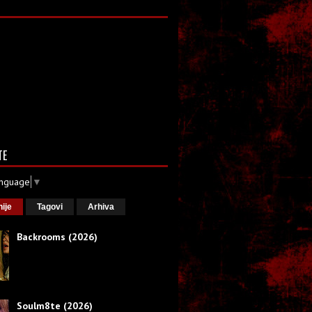
TE
anguage
▼
nije
Tagovi
Arhiva
Backrooms (2026)
Soulm8te (2026)