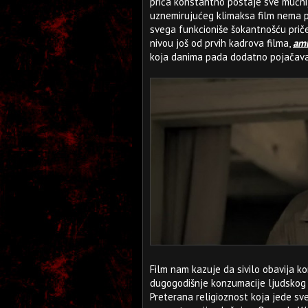
priča konstantno postaje sve mučni
uznemirujućeg klimaksa film nema pre
svega funkcioniše šokantnošću prič
nivou još od prvih kadrova filma,
amb
koja danima pada dodatno pojačava 
Film nam kazuje da sivilo obavija k
dugogodišnje konzumacije ljudskog 
Preterana religioznost koja jede sv