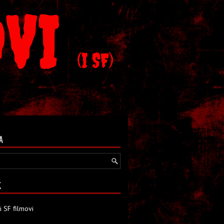
OVI
(I SF)
A
K
i SF filmovi