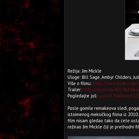
Režija: Jim Mickle
Uloge: Bill Sage, Ambyr Childers, Ju
Više o filmu:
http://www.imdb.com/t
Trailer:
http://youtu.be/kPG9kZmE
Pogledajte još:
Lord of Darkness (2
Posle gomile remakeova sledi, poga
istoimenog meksičkog filma iz 2010.
film nisam gledao tako da ćete ost
režirao Jim Mickle čiji je prethodni 