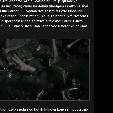
e Are What We Are bukvalno briljira je glumačka
do najmlađeg člana svi deluju ubedljivo i svako na svoj
Julia Garner u ulogama dve sestre su vrlo ubedljive i
aka raspolućenih između želje za normalnim životom i
Od sporednih uloga se izdvaja Michael Parks u ulozi
McGillis. Kameo ulogu ima i sada već u horor krugovima
lm, možda i jedan od boljih filmova koje sam pogledao