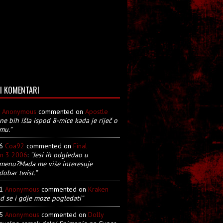
I KOMENTARI
8
Anonymous
commented on
Apostle
 ne bih išla ispod 8-mice kada je riječ o
mu.”
26
Coa92
commented on
Final
on 3 2006
:
“Jesi ih odgledao u
menu?Mada me više interesuje
dobar twist.”
21
Anonymous
commented on
Kraken
d se i gdje moze pogledati”
05
Anonymous
commented on
Dolly