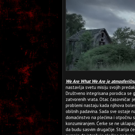
We Are What We Are je atmosferična 
nastavlja svetu misiju svojih predak
Društveno integrisana porodica se g
zatvorenih vrata. Otac časovničar j
problemi nastaju kada njihova boles
obilnih padavina. Sada sve ostaje n
domaćinstvo na plećima i otpočnu sa
konzumiranjem. Ćerke se ne uklapaju
da budu sasvim drugačije. Starija će