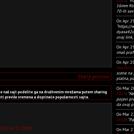
2025
:
“Vi
16mm film
70-ih sav
On Apr 2
“https:/
dyaxa42ot
ovaj link, 
On Apr 2
imaš prof
On Apr 2
You Did 
scene na 
Stariji postovi
platna, p
On Mar 
sete naš sajt podelite ga na društvenim mrežama putem sharing
2025
:
“Ne
i previše vremena a doprineće popularnosti sajta.
pojavi pr
da ovaj pu
On Mar 
2010
:
“Pa
2013 at 11:20 PM
On Mar 