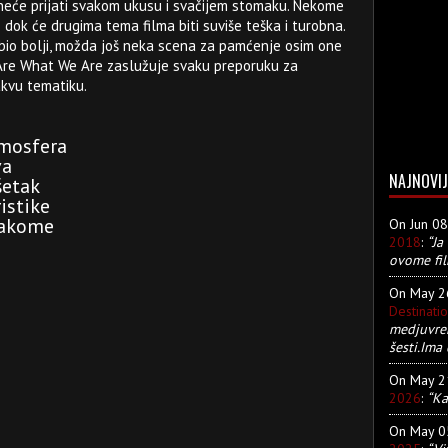
 neće prijati svakom ukusu i svačijem stomaku. Nekome
dok će drugima tema filma biti suviše teška i turobna.
bio bolji, možda još neka scena za pamćenje osim one
e Are What We Are zaslužuje svaku preporuku za
kvu tematiku.
tmosfera
va
NAJNOVIJ
šetak
ristike
vakome
On Jun 0
2018
:
“Ja
ovome fil
On May 
Destinati
medjuvre
šesti.Ima 
On May 
2026
:
“Ka
On May 