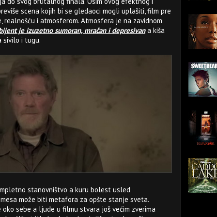
ja do svog brutalnog finala. Osim ovog efektnog i
više scena kojih bi se gledaoci mogli uplašiti, film pre
e, realnošću i atmosferom. Atmosfera je na zavidnom
ijent je izuzetno sumoran, mračan i depresivan
a kiša
sivilo i tugu.
ompletno stanovništvo a kuru bolest usled
mesa može biti metafora za opšte stanje sveta.
e oko sebe a ljude u filmu stvara još većim zverima