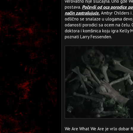
verovatno nije slučajna. Ono gde W
postava.
Počevši od oca porodice pa 
način zastrašujuće.
Ambyr Childers i 
odlično se snalaze u ulogama devoj
odanosti porodici sa ocem na čelu. 
doktora i komšinica koju igra Kelly 
poznati Larry Fessenden.
We Are What We Are je vrlo dobar fi