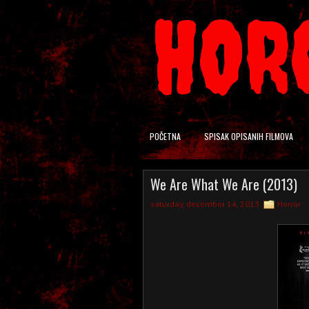
HOR
POČETNA
SPISAK OPISANIH FILMOVA
We Are What We Are (2013)
saturday, december 14, 2013
Horror