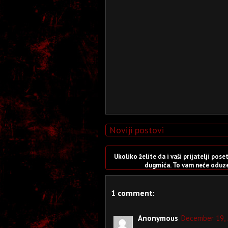
Noviji postovi
Ukoliko želite da i vaši prijatelji po
dugmića. To vam neće oduzet
1 comment:
Anonymous
December 19, 