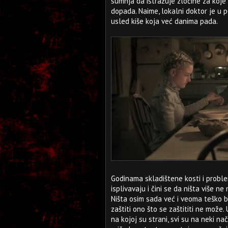
sumnja da istražuje zločine za koj
dopada. Naime, lokalni doktor je u p
usled kiše koja već danima pada.
Godinama skladištene kosti i proble
isplivavaju i čini se da ništa više n
Ništa osim sada već i veoma teško b
zaštiti ono što se zaštititi ne mož
na kojoj su strani, svi su na neki n