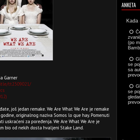
ANKETA
lia Garner
itle/tt2309021/
wcs
012)
đate, još jedan remake. We Are What We Are je remake
 godine, originalnog naziva Somos lo que hay. Pomenuti
ati uskraćeni za poređenja. We Are What We Are je
film bio od nekih dosta hvaljeni Stake Land.