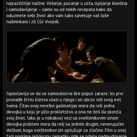
najrazličitije načine. Vešanje, pucanje u usta, ispijanje kiselina
i samodavljenje – samo su od nekih recepata kako da
oduzmete sebi život ako vam tako savetuje vaš loše
našminkani i zli CGI dvojnik.
Ispostavlja se da se samoubistva šire poput zaraze; ko prvi
pronađe žrtvu kletva ulazi u njega i on ubrzo vidi svog evil
twina. Čitav ovaj nerešivi galimatijas mora da reši jedna
devojka u koju je ušlo prokletstvo a ona ne želi da skonča
svoj život. Iako je u nekakvoj vezi sa sveštenikovim sinom
devojka problem mora da reši sa jednim drugim, neverujućim
dečkom, koga sveštenikov sin optužuje za zločine. Film u ovoj
fazi poprima religioznu tematiku gde se odvija nadmudrivanje