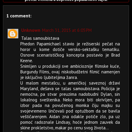
1 comment:
Unknown
March 31, 2015 at 6:05 PM
Talas samoubistava
Phedon Papamichael stavio je režiserski pečat na
horor u kome dotiče versko-sektašku tematiku.
Osnove scenarističkog koncepta postavio je Brad
Keene.
Snimljen u produkciji sve ambicioznije filmske kuće,
Burgundy Films, ovaj niskobudžetni filmić namenjen
je isključivo ljubiteljima žanra.
U malom mestašcu, u američkoj saveznoj državi
Maryland, dešava se talas samoubistava. Policija je
nemoćna, pa stvar preuzima nadobudni Dylan, sin
lokalnog sveštenika. Neko mora biti okrivljen, pa
izbor pada na povučenog momka čiju majku su
svojevremeno linčovali pod optužbom da se bavila
veštičarenjem. Aidan zna odakle potiče zlo, pa uz
pomoć radoznale Lindsay, hoće jednom zauvek da
skine prokletstvo, makar po cenu svog života...