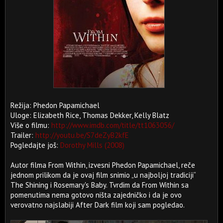
Režija: Phedon Papamichael
Uloge: Elizabeth Rice, Thomas Dekker, Kelly Blatz
Više o filmu:
http://www.imdb.com/title/tt1063056/
Trailer:
http://youtu.be/S7deZyB2kfE
Pogledajte još:
Dorothy Mills (2008)
Autor filma From Within, izvesni Phedon Papamichael, reče
jednom prilikom da je ovaj film snimio „u najboljoj tradiciji“
The Shining i Rosemary's Baby. Tvrdim da From Within sa
pomenutima nema gotovo ništa zajedničko i da je ovo
verovatno najslabiji After Dark film koji sam pogledao.