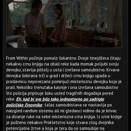
From Within počinje pomalo šokantno. Dvoje tinejdžera čitaju
nekakvu crnu knjigu na obali reke kada momak poljubi svoju
devojku, stavlja pištolj u usta i izvršava samoubistvo. Krvava
devojka šokirana trči u grad i držeći crnu knjigu upada u
prodavnicu nepovezano pominjući misterioznu devojku koja je
prati. Nekoliko trenutaka kasnije i ona izvršava samoubistvo
što policija pripisuje šoku usled tragičnih događaja pored
reke.
Eh, kad bi sve bilo tako jednostavno po zadrigle
policijske činovnike
: talas samoubistava se nastavlja po
naizgled random sistemu ali mi gledaoci vidimo da je krivac
za dizanje ruke na sebe misteriozna crna knjiga. Iz crne knjige
je pušteno nekakvo Prokletstvo koje stvara zlog dvojnika
potencijalne žrtve a koja je tera da se samoubije na