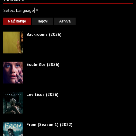
Select Language
▼
Najčitanije
Tagovi
Arhiva
Backrooms (2026)
Soulm8te (2026)
Leviticus (2026)
From (Season 1) (2022)