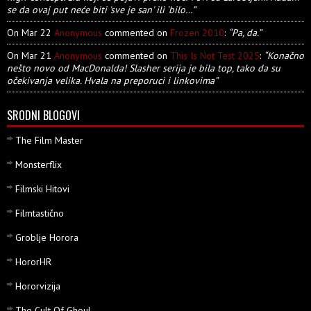
se da ovaj put neće biti 'sve je san' ili 'bilo…”
On Mar 22
Anonymous
commented on
Frozen 2010
:
“Pa, da.”
On Mar 21
Anonymous
commented on
This Is Not Test 2025
:
“Konačno
nešto novo od MacDonalda! Slasher serija je bila top, tako da su
očekivanja velika. Hvala na preporuci i linkovima”
SRODNI BLOGOVI
The Film Master
Monsterflix
Filmski Hitovi
Filmtastično
Groblje Horora
HororHR
Hororvizija
The Cult Of Ghoul