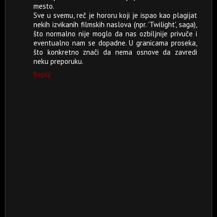
mesto.
Sve u svemu, reč je hororu koji je ispao kao plagijat
nekih izvikanih filmskih naslova (npr. 'Twilight', saga),
što normalno nije moglo da nas ozbiljnije privuče i
eventualno nam se dopadne. U granicama proseka,
što konkretno znači da nema osnove da zavredi
neku preporuku.
Reply