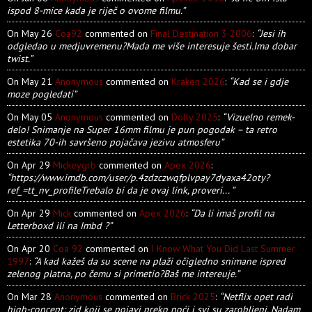
ispod 8-mice kada je riječ o ovome filmu.”
On May 26
Coa92
commented on
Final Destination 3 2006
:
“Jesi ih
odgledao u medjuvremenu?Mada me više interesuje šesti.Ima dobar
twist.”
On May 21
Anonymous
commented on
Kraken 2026
:
“Kad se i gdje
moze pogledati”
On May 05
Anonymous
commented on
Dolly 2025
:
“Vizuelno remek-
delo! Snimanje na Super 16mm filmu je pun pogodak – ta retro
estetika 70-ih savršeno pojačava jezivu atmosferu”
On Apr 29
Mickeygrb
commented on
Apex 2026
:
“https://www.imdb.com/user/p.4zdzczwqfplvpay7dyaxa42oty?
ref_=tt_nv_profileTrebalo bi da je ovaj link, proveri... ”
On Apr 29
Mick
commented on
Apex 2026
:
“Da li imaš profil na
Letterboxd ili na Imbd ?”
On Apr 20
Coa 92
commented on
I Know What You Did Last Summer
1997
:
“A kad kažeš da su scene na plaži očigledno snimane ispred
zelenog platna, po čemu si primetio?Baš me intereuje.”
On Mar 28
Anonymous
commented on
Brick 2025
:
“Netflix opet radi
high-concept: zid koji se pojavi preko noći i svi su zarobljeni. Nadam