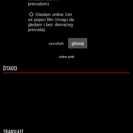
online polls
ČITAOCI
TRANSLATE