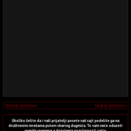
Noviji postovi
Stariji postovi
Ukoliko želite da i vaši prijatelji posete naš sajt podelite ga na
društvenim mrežama putem sharing dugmića. To vam neće oduzeti
previše vremena a doprineće popularnosti sajta.