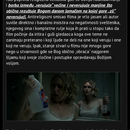
i
borba između „verujuće“ većine i neverujuće manjine što
obično rezultuje Bogom danom lomačom na kojoj gore „zli“
neverujući.
Antireligiozni smisao filma je vrlo jasam ali autor
suviše direktno i banalno insistira na negativnosti sveštenika,
njegovog sina i kompletne rulje koja ih prati u stopu tako da
film počinje da iritira i guši gledaoca koga ove teme ne
zanimaju preterano i koji ljude ne deli na one koji veruju i one
koji ne veruju. Ipak, stanje stvari u filmu nije mnogo gore
nego u stvarnosti gde se Bog obično „obraća“ najgorem
šljamu koji svoje zločine i postupke opravdavaju Božijom
voljom.