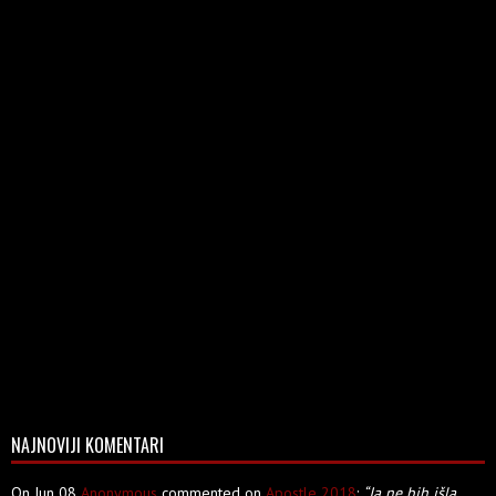
NAJNOVIJI KOMENTARI
On Jun 08
Anonymous
commented on
Apostle 2018
:
“Ja ne bih išla