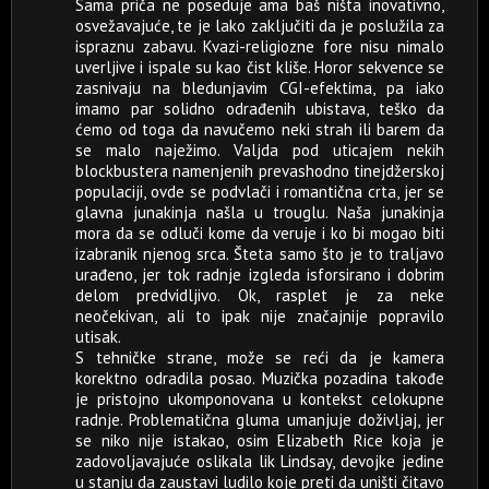
Sama priča ne poseduje ama baš ništa inovativno,
osvežavajuće, te je lako zaključiti da je poslužila za
ispraznu zabavu. Kvazi-religiozne fore nisu nimalo
uverljive i ispale su kao čist kliše. Horor sekvence se
zasnivaju na bledunjavim CGI-efektima, pa iako
imamo par solidno odrađenih ubistava, teško da
ćemo od toga da navučemo neki strah ili barem da
se malo naježimo. Valjda pod uticajem nekih
blockbustera namenjenih prevashodno tinejdžerskoj
populaciji, ovde se podvlači i romantična crta, jer se
glavna junakinja našla u trouglu. Naša junakinja
mora da se odluči kome da veruje i ko bi mogao biti
izabranik njenog srca. Šteta samo što je to traljavo
urađeno, jer tok radnje izgleda isforsirano i dobrim
delom predvidljivo. Ok, rasplet je za neke
neočekivan, ali to ipak nije značajnije popravilo
utisak.
S tehničke strane, može se reći da je kamera
korektno odradila posao. Muzička pozadina takođe
je pristojno ukomponovana u kontekst celokupne
radnje. Problematična gluma umanjuje doživljaj, jer
se niko nije istakao, osim Elizabeth Rice koja je
zadovoljavajuće oslikala lik Lindsay, devojke jedine
u stanju da zaustavi ludilo koje preti da uništi čitavo