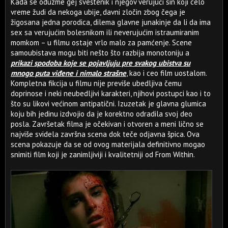
Kada se oduzme gej sveštenik i njegov verujući sin koji celo
vreme žudi da nekoga ubije, davni zločin zbog čega je
žigosana jedna porodica, dilema glavne junakinje da li da ima
sex sa verujućim bolesnikom ili neverujućim istraumiranim
momkom – u filmu ostaje vrlo malo za pamćenje. Scene
samoubistava mogu biti nešto što razbija monotoniju a
prikazi spodoba koje se pojavljuju pre svakog ubistva su
mnogo puta viđene i nimalo strašne
, kao i ceo film uostalom.
Kompletna fikcija u filmu nije previše ubedljiva čemu
doprinose i neki neubedljivi karakteri, njihovi postupci kao i to
što su likovi većinom antipatični. Izuzetak je glavna glumica
koju bih jedinu izdvojio da je korektno odradila svoj deo
posla. Završetak filma je očekivan i otvoren a meni lično se
najviše svidela završna scena dok teče odjavna špica. Ova
scena pokazuje da se od ovog materijala definitivno mogao
snimiti film koji je zanimljiviji i kvalitetniji od From Within.