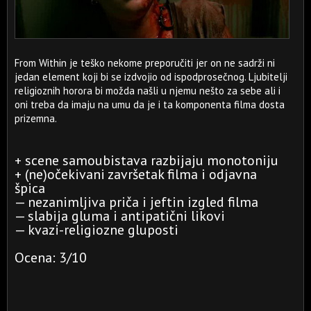
From Within je teško nekome preporučiti jer on ne sadrži ni
jedan element koji bi se izdvojio od ispodprosečnog. Ljubitelji
religioznih horora bi možda našli u njemu nešto za sebe ali i
oni treba da imaju na umu da je i ta komponenta filma dosta
prizemna.
+ scene samoubistava razbijaju monotoniju
+ (ne)očekivani završetak filma i odjavna
špica
— nezanimljiva priča i jeftin izgled filma
— slabija gluma i antipatični likovi
— kvazi-religiozne gluposti
Ocena: 3/10