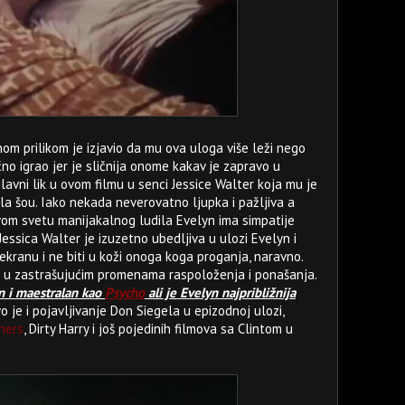
dnom prilikom je izjavio da mu ova uloga više leži nego
o igrao jer je sličnija onome kakav je zapravo u
glavni lik u ovom filmu u senci Jessice Walter koja mu je
a šou. Iako nekada neverovatno ljupka i pažljiva a
vom svetu manijakalnog ludila Evelyn ima simpatije
Jessica Walter je izuzetno ubedljiva u ulozi Evelyn i
ekranu i ne biti u koži onoga koga proganja, naravno.
i u zastrašujućim promenama raspoloženja i ponašanja.
n i maestralan kao
Psycho
ali je Evelyn najpribližnija
o je i pojavljivanje Don Siegela u epizodnoj ulozi,
hers
, Dirty Harry i još pojedinih filmova sa Clintom u