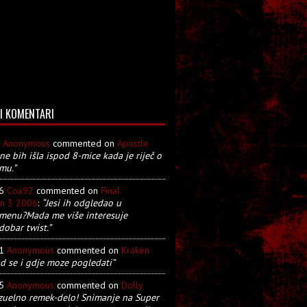
I KOMENTARI
8
Anonymous
commented on
Apostle
 ne bih išla ispod 8-mice kada je riječ o
mu.”
26
Coa92
commented on
Final
on 3 2006
:
“Jesi ih odgledao u
menu?Mada me više interesuje
dobar twist.”
21
Anonymous
commented on
Kraken
d se i gdje moze pogledati”
05
Anonymous
commented on
Dolly
zuelno remek-delo! Snimanje na Super