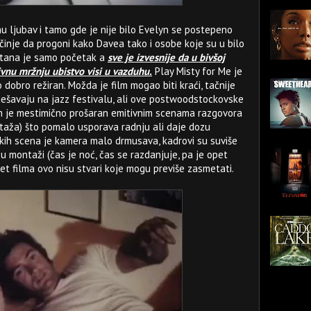
 ljubav i tamo gde je nije bilo Evelyn se postepeno
činje da progoni kako Davea tako i osobe koje su u bilo
e stana je samo početak a
sve je izvesnije da u bivšoj
sivnu mržnju ubistvo visi u vazduhu.
Play Misty for Me je
o dobro režiran. Možda je film mogao biti kraći, tačnije
dešavaju na jazz festivalu, ali ove postwoodstockovske
ilm je mestimično prošaran emitivnim scenama razgovora
taža) što pomalo usporava radnju ali daje dozu
nekih scena je kamera malo drmusava, kadrovi su suviše
 u montaži (čas je noć, čas se razdanjuje, pa je opet
žet filma ovo nisu stvari koje mogu previše zasmetati.