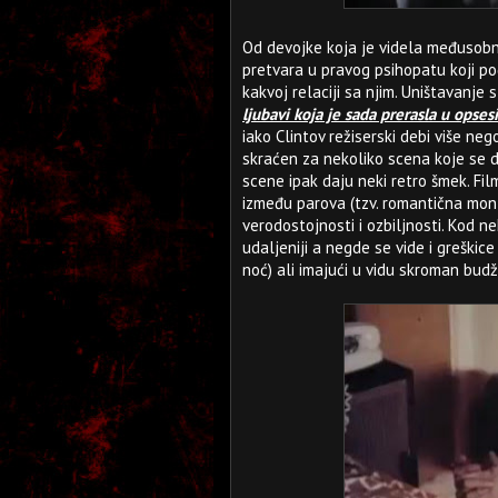
Od devojke koja je videla međusobnu
pretvara u pravog psihopatu koji po
kakvoj relaciji sa njim. Uništavanj
ljubavi koja je sada prerasla u opse
iako Clintov režiserski debi više neg
skraćen za nekoliko scena koje se 
scene ipak daju neki retro šmek. F
između parova (tzv. romantična mon
verodostojnosti i ozbiljnosti. Kod 
udaljeniji a negde se vide i greškice
noć) ali imajući u vidu skroman bud