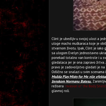
Clint je ubedljiv u svojoj ulozi a je
uloge macho muškaraca koje je običn
stvarnom životu. Ipak, Clint je iako 
sa ulogom Evelyn jednostavno ukral
ponekad totalno van kontrole i u s
gledalaca jer je ona zapravo žrtva. 
pravo je zadovoljstvo gledati je na 
Odlično se snalazi u svim scenama 
Možda Play Misty for Me nije efekta
ženskom Normanu Batesu.
Zanimljiv
režisera
Invasion of the Body Snatc
glavnoj roli.