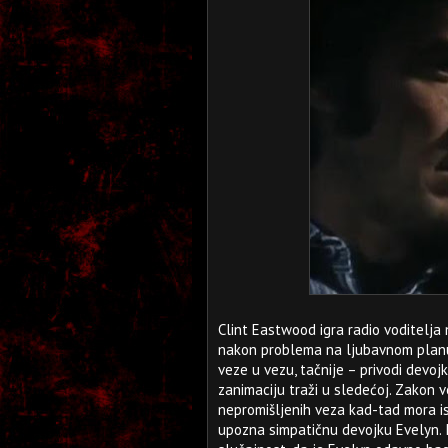
Clint Eastwood igra radio voditelja
nakon problema na ljubavnom planu 
veze u vezu, tačnije – privodi devoj
zanimaciju traži u sledećoj. Zakon v
nepromišljenih veza kad-tad mora is
upozna simpatičnu devojku Evelyn. I