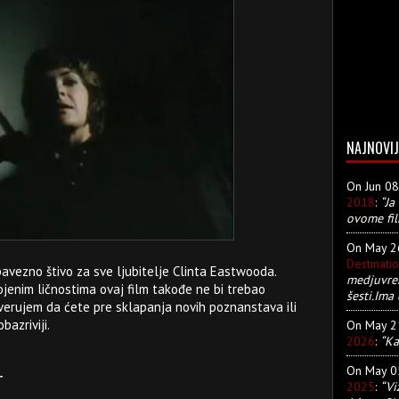
NAJNOVIJ
On Jun 0
2018
:
“Ja
ovome fil
On May 
Destinati
obavezno štivo za sve ljubitelje Clinta Eastwooda.
medjuvre
ojenim ličnostima ovaj film takođe ne bi trebao
šesti.Ima 
verujem da ćete pre sklapanja novih poznanstava ili
azriviji.
On May 
2026
:
“Ka
On May 
r
2025
:
“Vi