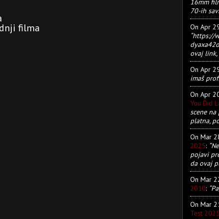
16mm film
70-ih sav
a
dnji filma
On Apr 2
“https:/
dyaxa42ot
ovaj link, 
On Apr 2
imaš prof
On Apr 2
You Did 
scene na 
platna, p
On Mar 
2025
:
“Ne
pojavi pr
da ovaj pu
On Mar 
2010
:
“Pa
On Mar 
Test 202