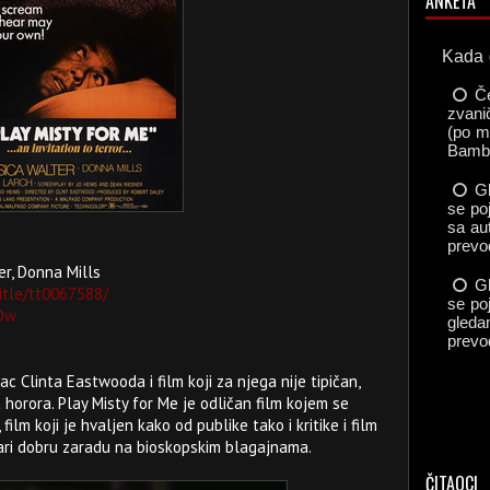
ANKETA
er, Donna Mills
itle/tt0067588/
cDw
ac Clinta Eastwooda i film koji za njega nije tipičan,
 horora. Play Misty for Me je odličan film kojem se
ilm koji je hvaljen kako od publike tako i kritike i film
ari dobru zaradu na bioskopskim blagajnama.
ČITAOCI