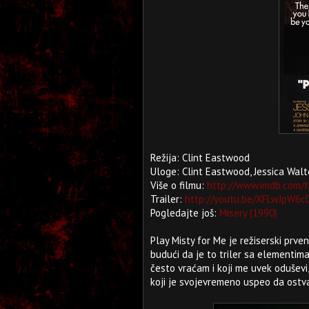
Režija: Clint Eastwood
Uloge: Clint Eastwood, Jessica Walt
Više o filmu:
http://www.imdb.com/t
Trailer:
http://youtu.be/XFLwJpW6
Pogledajte još:
Misery (1990)
Play Misty for Me je režiserski prven
budući da je to triler sa elementima
često vraćam i koji me uvek oduševi, f
koji je svojevremeno uspeo da ostv