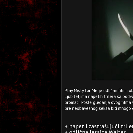
Play Misty for Me je odličan film i 
Ljubiteljima napetih trilera sa podv
promaći. Posle gledanja ovog filma 
pre neobaveznog seksa biti mnogo ob
+ napet i zastrašujući trile
+ odlična Jessica Walter