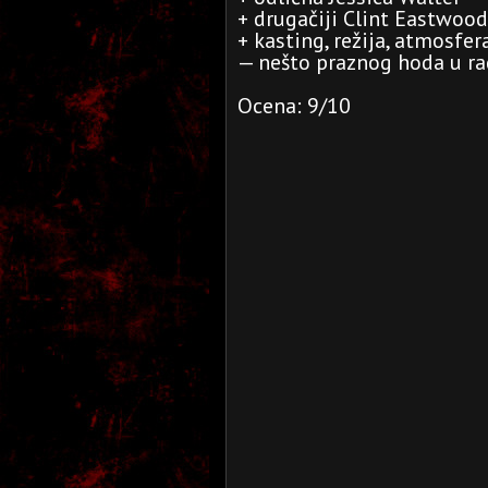
+ drugačiji Clint Eastwood
+ kasting, režija, atmosfer
— nešto praznog hoda u ra
Ocena: 9/10