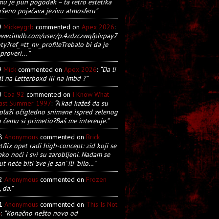
u je pun pogodak – ta retro estetika
ršeno pojačava jezivu atmosferu”
9
Mickeygrb
commented on
Apex 2026
:
/www.imdb.com/user/p.4zdzczwqfplvpay7
y?ref_=tt_nv_profileTrebalo bi da je
proveri... ”
9
Mick
commented on
Apex 2026
:
“Da li
il na Letterboxd ili na Imbd ?”
0
Coa 92
commented on
I Know What
Last Summer 1997
:
“A kad kažeš da su
plaži očigledno snimane ispred zelenog
o čemu si primetio?Baš me intereuje.”
28
Anonymous
commented on
Brick
tflix opet radi high-concept: zid koji se
eko noći i svi su zarobljeni. Nadam se
t neće biti 'sve je san' ili 'bilo…”
22
Anonymous
commented on
Frozen
, da.”
21
Anonymous
commented on
This Is Not
5
:
“Konačno nešto novo od