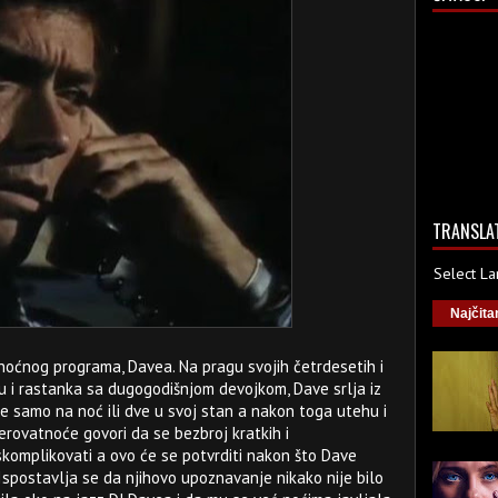
TRANSLA
Select L
Najčita
 noćnog programa, Davea. Na pragu svojih četrdesetih i
i rastanka sa dugogodišnjom devojkom, Dave srlja iz
ke samo na noć ili dve u svoj stan a nakon toga utehu i
erovatnoće govori da se bezbroj kratkih i
komplikovati a ovo će se potvrditi nakon što Dave
spostavlja se da njihovo upoznavanje nikako nije bilo