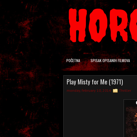
HOR
POČETNA
SPISAK OPISANIH FILMOVA
Play Misty for Me (1971)
monday, february 10, 2014
Thriller