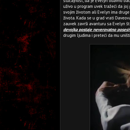
slučajnost, da je Evelyn odavno bac
uživo u program uvek tražeći da joj
svojim životom ali Evelyn ima druge 
života. Kada se u grad vrati Daveov
zauvek završi avanturu sa Evelyn št
devojka postaje neverovatno posesi
drugim ljudima i preteći da mu uništ