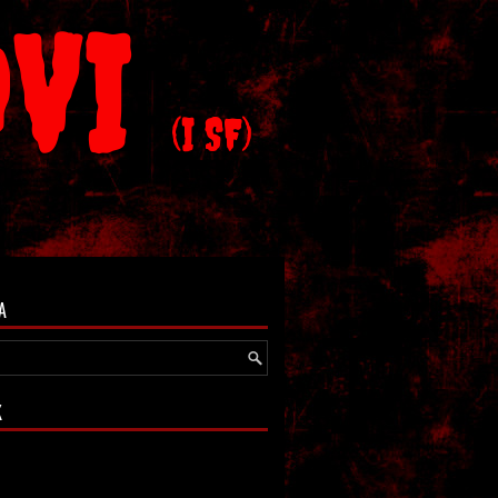
OVI
(I SF)
A
K