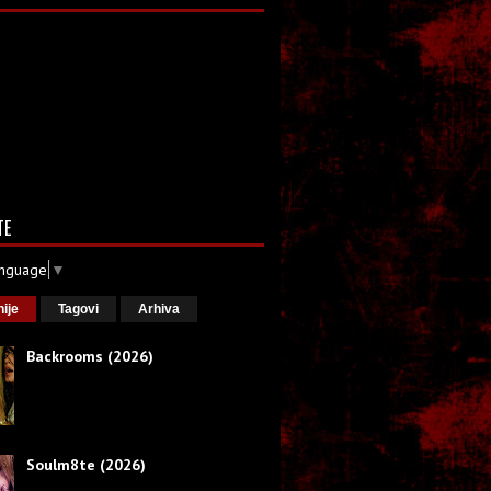
TE
anguage
▼
nije
Tagovi
Arhiva
Backrooms (2026)
Soulm8te (2026)