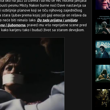
ila oko na jazz DJ Davea i da mu se već noćima javljala
 pusti pesmu Misty. Nakon burne noći Dave nastavlja sa
i ozbiljnije planove koji se tiču njihovog zajedničkog
a stara ljubav prema kojoj još gaji emocije on rešava da
o neće biti nimalo lako.
Do tada prijatna i umiljata
vna i ljubomorna,
praveći mu vrlo neprijatne scene pred
i kako karijeru tako i budući život sa starom devojkom.