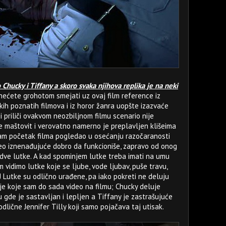
 Chucky i Tiffany a skoro svaka njihova replika je na neki
 nećete grohotom smejati uz ovaj film reference iz
kih poznatih filmova i iz horor žanra uopšte izazvaće
 priliči ovakvom neozbiljnom filmu scenario nije
je maštovit i verovatno namerno je preplavljen klišeima
sam početak filma pogledao u osećanju razočaranosti
o iznenađujuće dobro da funkcioniše, zapravo od onog
dve lutke. A kad spominjem lutke treba imati na umu
m vidimo lutke koje se ljube, vode ljubav, puše travu,
J Lutke su odlično urađene, pa iako pokreti ne deluju
je koje sam do sada video na filmu; Chucky deluje
cu gde je sastavljan i lepljen a Tiffany je zastrašujuće
odlične Jennifer Tilly koji samo pojačava taj utisak.