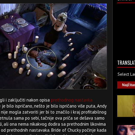
TRANSLA
Select L
Najčita
li i zaključiti nakon opisa
prethodnog nastavka
 je bilo ispričano, nešto je bilo ispričano više puta, Andy
ije mogla zatvoriti jer bi to značilo i kraj profitabilnog
etnula sama po sebi, tačnije ova priča se dešava samo
i, ali ona nema nikakvog dodira sa prethodnim likovima
o od prethodnih nastavaka. Bride of Chucky počinje kada