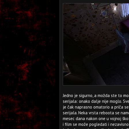
Jedno je sigurno, a možda ste to mog
serijala: onako dalje nije moglo. Sve
je čak naprasno omatorio a priča se n
serijala. Neka vrsta reboota se nam
mesec dana nakon one u vojnoj škol
i film se može pogledati i nezavisn