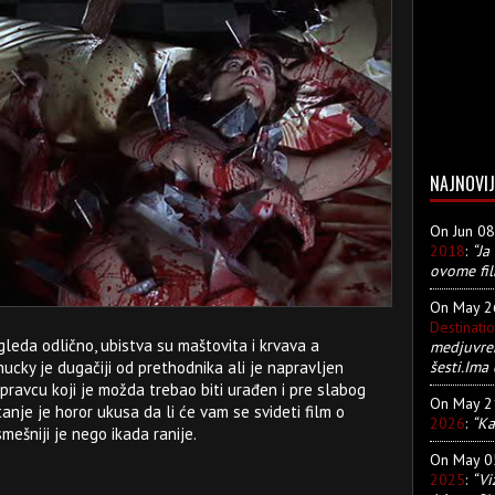
NAJNOVIJ
On Jun 0
2018
:
“Ja
ovome fil
On May 
Destinati
zgleda odlično, ubistva su maštovita i krvava a
medjuvre
šesti.Ima 
ucky je dugačiji od prethodnika ali je napravljen
pravcu koji je možda trebao biti urađen i pre slabog
On May 
tanje je horor ukusa da li će vam se svideti film o
2026
:
“Ka
mešniji je nego ikada ranije.
On May 
2025
:
“Vi