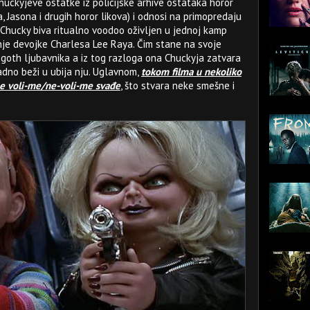
huckyjeve ostatke iz policijske arhive ostataka horor
a, Jasona i drugih horor likova) i odnosi na primopredaju
a Chucky biva ritualno voodoo oživljen u jednoj kamp
šnje devojke Charlesa Lee Raya. Čim stane na svoje
goth ljubavnika a iz tog razloga ona Chuckyja zatvara
dno beži u ubija nju. Uglavnom,
tokom filma u nekoliko
e voli-me/ne-voli-me svađe
, što stvara neke smešne i