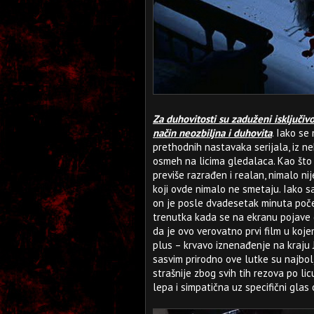
Za duhovitosti su zaduženi isključivo
način neozbiljna i duhovita
. Iako se
prethodnih nastavaka serijala, iz ne
osmeh na licima gledalaca. Kao što i
previše razrađen i realan, nimalo ni
koji ovde nimalo ne smetaju. Iako 
on je posle dvadesetak minuta poče
trenutka kada se na ekranu pojave 
da je ovo verovatno prvi film u koje
plus – krvavo iznenađenje na kraju 
sasvim prirodno ove lutke su najbol
strašnije zbog svih tih rezova po li
lepa i simpatična uz specifični glas 