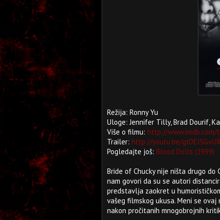
Režija: Ronny Yu
Uloge: Jennifer Tilly, Brad Dourif, K
Više o filmu:
http://www.imdb.com/t
Trailer:
http://youtu.be/gtDElSGxU
Pogledajte još:
Blood Dolls (1999)
Bride of Chucky nije ništa drugo do
nam govori da su se autori distancir
predstavlja zaokret u humorističkom
vašeg filmskog ukusa. Meni se ovaj
nakon pročitanih mnogobrojnih kriti