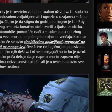
ky je istovetnim voodoo ritualom oživljava i – sada na
eđusobno zaljubljene ali i ogrezle u uzajamnu mržnju,
. Cilj im je da stignu do groblja na kojem je Lee Ray
og amuleta konačno otelotvorili u ljudskom obliku.
tomobile „pomoć“ će naći u mladom paru koji zbog
nu vezu moraju da pobegnu i tajno se venčaju. Kako se
tako će se ovim
tinejdžerima pojavljivati „prepreke“ na
ati uz mnogo krvi
. Ove žrtve će, logično, biti pripisivane
se oko njih dešava i ni ne sumnjajući na to ko je uzrok
 iako priča deluje da je napeta ona to zapravo nije,
vima, neizvesnosti takođe, ali je u ovom nastavku sve
hovitostima.