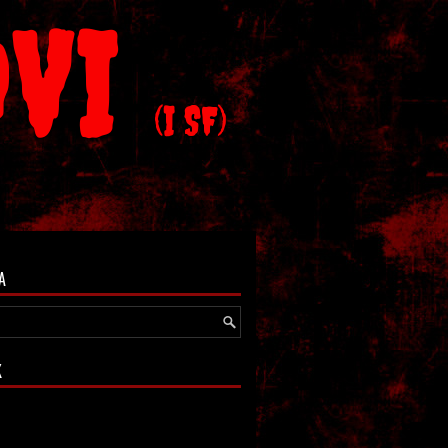
OVI
(I SF)
A
K