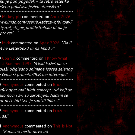
u je pun pogodak – ta retro estetika
ršeno pojačava jezivu atmosferu”
9
Mickeygrb
commented on
Apex 2026
:
/www.imdb.com/user/p.4zdzczwqfplvpay7
y?ref_=tt_nv_profileTrebalo bi da je
proveri... ”
9
Mick
commented on
Apex 2026
:
“Da li
il na Letterboxd ili na Imbd ?”
0
Coa 92
commented on
I Know What
Last Summer 1997
:
“A kad kažeš da su
plaži očigledno snimane ispred zelenog
o čemu si primetio?Baš me intereuje.”
28
Anonymous
commented on
Brick
tflix opet radi high-concept: zid koji se
eko noći i svi su zarobljeni. Nadam se
t neće biti 'sve je san' ili 'bilo…”
22
Anonymous
commented on
Frozen
, da.”
21
Anonymous
commented on
This Is Not
5
:
“Konačno nešto novo od