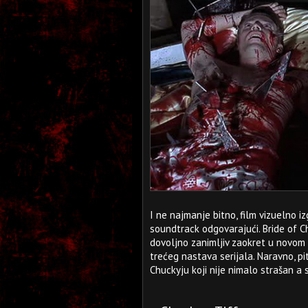
I ne najmanje bitno, film vizuelno i
soundtrack odgovarajući. Bride of Ch
dovoljno zanimljiv zaokret u novom 
trećeg nastava serijala. Naravno, pi
Chuckyju koji nije nimalo strašan a s