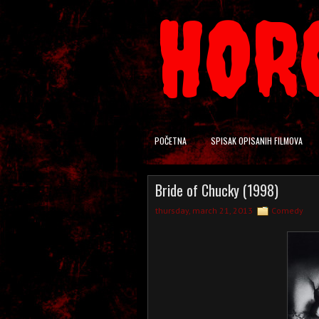
HOR
POČETNA
SPISAK OPISANIH FILMOVA
Bride of Chucky (1998)
thursday, march 21, 2013
Comedy