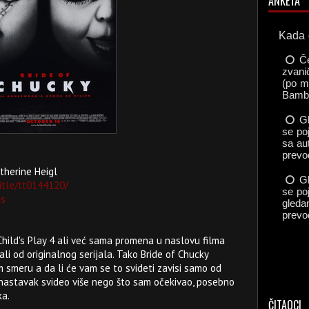
ANKETA
atherine Heigl
itle/tt0144120/
8s
 Child's Play 4 ali već sama promena u naslovu filma
ali od originalnog serijala. Tako Bride of Chucky
 smeru a da li će vam se to svideti zavisi samo od
 nastavak svideo više nego što sam očekivao, posebno
ka.
ČITAOCI