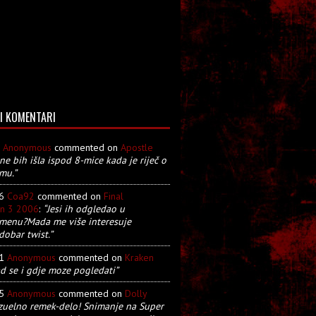
I KOMENTARI
8
Anonymous
commented on
Apostle
 ne bih išla ispod 8-mice kada je riječ o
mu.”
26
Coa92
commented on
Final
on 3 2006
:
“Jesi ih odgledao u
menu?Mada me više interesuje
dobar twist.”
21
Anonymous
commented on
Kraken
d se i gdje moze pogledati”
05
Anonymous
commented on
Dolly
zuelno remek-delo! Snimanje na Super