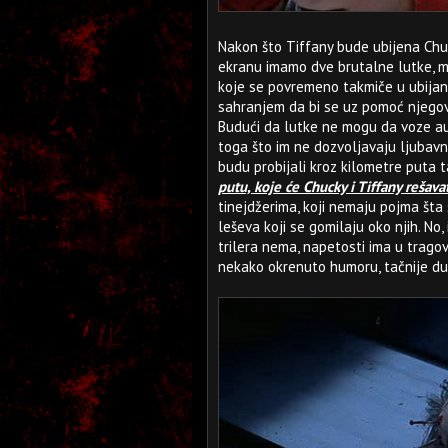
Nakon što Tiffany bude ubijena Chuc
ekranu imamo dve brutalne lutke, m
koje se povremeno takmiče u ubijanju
sahranjem da bi se uz pomoć njegov
Budući da lutke ne mogu da voze au
toga što im ne dozvoljavaju ljubav
budu probijali kroz kilometre puta 
putu, koje će Chucky i Tiffany rešav
tinejdžerima, koji nemaju pojma šta 
leševa koji se gomilaju oko njih. No,
trilera nema, napetosti ima u trago
nekako okrenuto humoru, tačnije du