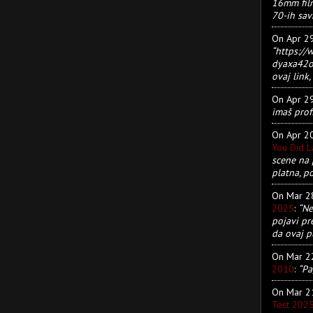
16mm film
70-ih sav
On Apr 2
“https:/
dyaxa42ot
ovaj link, 
On Apr 2
imaš prof
On Apr 2
You Did 
scene na 
platna, p
On Mar 
2025
:
“Ne
pojavi pr
da ovaj pu
On Mar 
2010
:
“Pa
On Mar 
Test 202