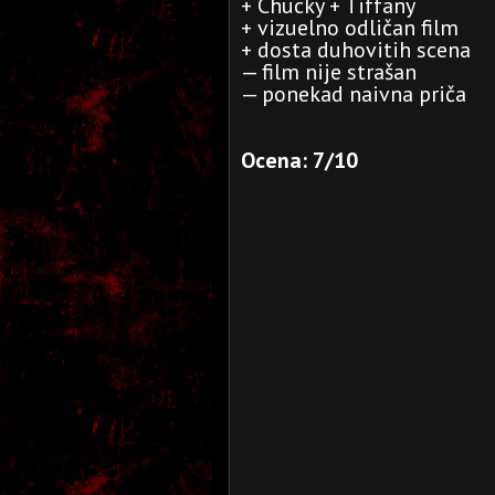
+ Chucky + Tiffany
+ vizuelno odličan film
+ dosta duhovitih scena
— film nije strašan
— ponekad naivna priča
Ocena: 7/10