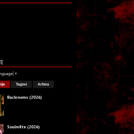
TE
anguage
▼
nije
Tagovi
Arhiva
Backrooms (2026)
Soulm8te (2026)