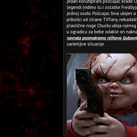
jedan korumpirani policajac krade C
legendi (vidimo tu i ostatke Freddyj
jednoj osobi. Policajac biva ubijen 
prikolici od strane Tiffany, nekada
plastične noge Chucky ubija njenog 
u ogradicu za bebe odakle on nakna
navrata posmatramo njihove ljubavn
zanimljive situacije.