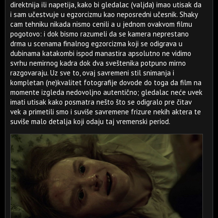
direktnija ili napetija, kako bi gledalac (valjda) imao utisak da
i sam učestvuje u egzorcizmu kao neposredni učesnik. Shaky
cam tehniku nikada nismo cenili a u jednom ovakvom filmu
pogotovo: i dok bismo razumeli da se kamera neprestano
drma u scenama finalnog egzorcizma koji se odigrava u
dubinama katakombi ispod manastira apsolutno ne vidimo
svrhu nemirnog kadra dok dva sveštenika potpuno mirno
razgovaraju. Uz sve to, ovaj savremeni stil snimanja i
kompletan (ne)kvalitet fotografije dovode do toga da film na
momente izgleda nedovoljno autentično; gledalac neće uvek
imati utisak kako posmatra nešto što se odigralo pre čitav
vek a primetili smo i suviše savremene frizure nekih aktera te
suviše malo detalja koji odaju taj vremenski period.