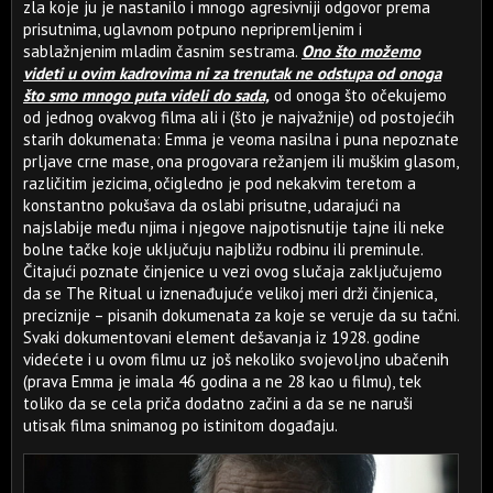
zla koje ju je nastanilo i mnogo agresivniji odgovor prema
prisutnima, uglavnom potpuno nepripremljenim i
sablažnjenim mladim časnim sestrama.
Ono što možemo
videti u ovim kadrovima ni za trenutak ne odstupa od onoga
što smo mnogo puta videli do sada,
od onoga što očekujemo
od jednog ovakvog filma ali i (što je najvažnije) od postojećih
starih dokumenata: Emma je veoma nasilna i puna nepoznate
prljave crne mase, ona progovara režanjem ili muškim glasom,
različitim jezicima, očigledno je pod nekakvim teretom a
konstantno pokušava da oslabi prisutne, udarajući na
najslabije među njima i njegove najpotisnutije tajne ili neke
bolne tačke koje uključuju najbližu rodbinu ili preminule.
Čitajući poznate činjenice u vezi ovog slučaja zaključujemo
da se The Ritual u iznenađujuće velikoj meri drži činjenica,
preciznije – pisanih dokumenata za koje se veruje da su tačni.
Svaki dokumentovani element dešavanja iz 1928. godine
videćete i u ovom filmu uz još nekoliko svojevoljno ubačenih
(prava Emma je imala 46 godina a ne 28 kao u filmu), tek
toliko da se cela priča dodatno začini a da se ne naruši
utisak filma snimanog po istinitom događaju.