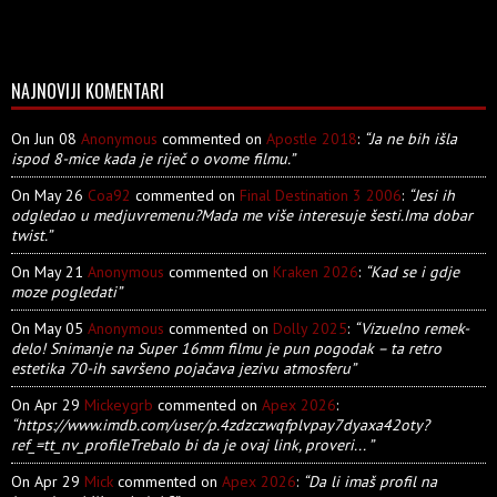
NAJNOVIJI KOMENTARI
On Jun 08
Anonymous
commented on
Apostle 2018
:
“Ja ne bih išla
ispod 8-mice kada je riječ o ovome filmu.”
On May 26
Coa92
commented on
Final Destination 3 2006
:
“Jesi ih
odgledao u medjuvremenu?Mada me više interesuje šesti.Ima dobar
twist.”
On May 21
Anonymous
commented on
Kraken 2026
:
“Kad se i gdje
moze pogledati”
On May 05
Anonymous
commented on
Dolly 2025
:
“Vizuelno remek-
delo! Snimanje na Super 16mm filmu je pun pogodak – ta retro
estetika 70-ih savršeno pojačava jezivu atmosferu”
On Apr 29
Mickeygrb
commented on
Apex 2026
:
“https://www.imdb.com/user/p.4zdzczwqfplvpay7dyaxa42oty?
ref_=tt_nv_profileTrebalo bi da je ovaj link, proveri... ”
On Apr 29
Mick
commented on
Apex 2026
:
“Da li imaš profil na