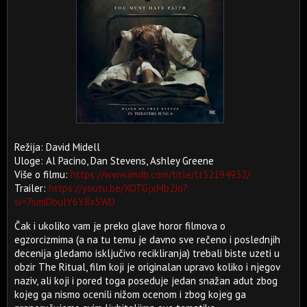
Režija: David Midell
Uloge: Al Pacino, Dan Stevens, Ashley Greene
Više o filmu:
https://www.imdb.com/title/tt32194932/
Trailer:
https://youtu.be/XOTGjxMb2Jo?
si=7smiDbulY6Y8xSWD
Čak i ukoliko vam je preko glave horor filmova o
egzorcizmima (a na tu temu je davno sve rečeno i poslednjih
decenija gledamo isključivo recikliranja) trebali biste uzeti u
obzir The Ritual, film koji je originalan upravo koliko i njegov
naziv, ali koji i pored toga poseduje jedan snažan adut zbog
kojeg ga nismo ocenili nižom ocenom i zbog kojeg ga