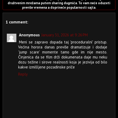
društvenim mrežama putem sharing dugmića. To vam neće oduzeti
previše vremena a doprineće popularnosti sajta.
1 comment:
Anonymous
January 31, 2026 at 9:26 PM
Meni se zapravo dopada taj 'proceduralni' pristup.
Većina horora danas previše dramatizuje i dodaje
'jump scare' momente tamo gde im nije mesto.
Činjenica da se film drži dokumenata daje mu neku
dozu težine i sirove realnosti koja je jezivija od bilo
kakve izmišljene pozadinske priče
Reply