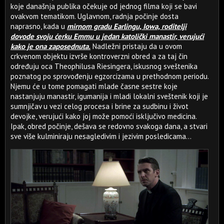
koje današnja publika očekuje od jednog filma koji se bavi
ovakvom tematikom. Uglavnom, radnja počinje dosta
naprasno, kada u
mirnom gradu Earlingu, Iowa, roditelji
dovode svoju ćerku Emmu u jedan katolički manastir, verujući
kako je ona zaposednuta.
Nadležni pristaju da u ovom
crkvenom objektu izvrše kontroverzni obred a za taj čin
određuju oca Theophilusa Riesingera, iskusnog sveštenika
poznatog po sprovođenju egzorcizama u prethodnom periodu.
Njemu će u tome pomagati mlade časne sestre koje
nastanjuju manastir, igumanija i mladi lokalni sveštenik koji je
sumnjičav u vezi celog procesa i brine za sudbinu i život
devojke, verujući kako joj može pomoći isključivo medicina.
Ipak, obred počinje, dešava se redovno svakoga dana, a stvari
sve više kulminiraju nesagledivim i jezivim posledicama...