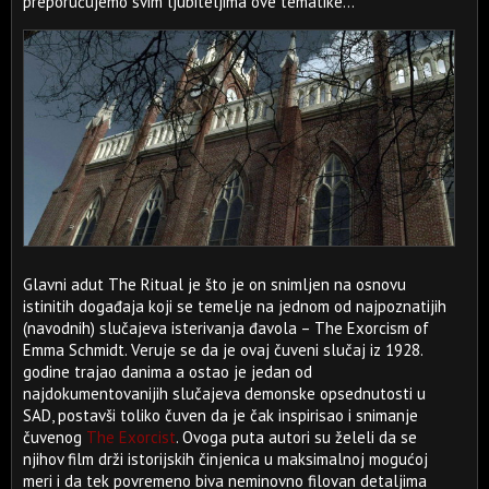
preporučujemo svim ljubiteljima ove tematike...
Glavni adut The Ritual je što je on snimljen na osnovu
istinitih događaja koji se temelje na jednom od najpoznatijih
(navodnih) slučajeva isterivanja đavola – The Exorcism of
Emma Schmidt. Veruje se da je ovaj čuveni slučaj iz 1928.
godine trajao danima a ostao je jedan od
najdokumentovanijih slučajeva demonske opsednutosti u
SAD, postavši toliko čuven da je čak inspirisao i snimanje
čuvenog
The Exorcist
. Ovoga puta autori su želeli da se
njihov film drži istorijskih činjenica u maksimalnoj mogućoj
meri i da tek povremeno biva neminovno filovan detaljima