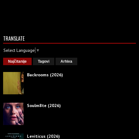
TRANSLATE
Select Language
▼
Najčitanije
Tagovi
Arhiva
Backrooms (2026)
Soulm8te (2026)
Leviticus (2026)