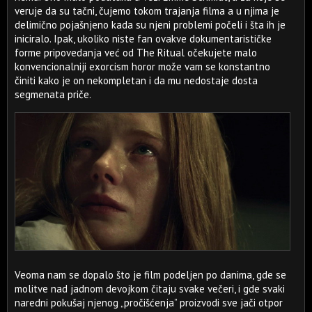
veruje da su tačni, čujemo tokom trajanja filma a u njima je
delimično pojašnjeno kada su njeni problemi počeli i šta ih je
iniciralo. Ipak, ukoliko niste fan ovakve dokumentarističke
forme pripovedanja već od The Ritual očekujete malo
konvencionalniji exorcism horor može vam se konstantno
činiti kako je on nekompletan i da mu nedostaje dosta
segmenata priče.
Veoma nam se dopalo što je film podeljen po danima, gde se
molitve nad jadnom devojkom čitaju svake večeri, i gde svaki
naredni pokušaj njenog „pročišćenja” proizvodi sve jači otpor