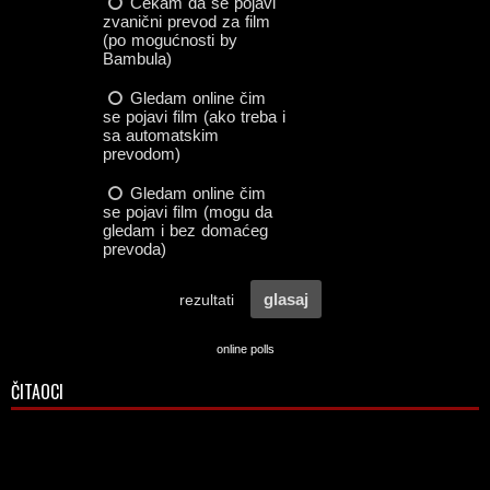
online polls
ČITAOCI