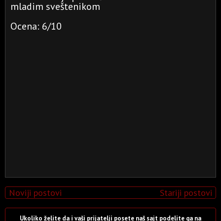
mladim sveštenikom
Ocena: 6/10
Noviji postovi
Stariji postovi
Ukoliko želite da i vaši prijatelji posete naš sajt podelite ga na