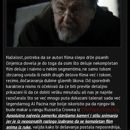
Nažalost, potreba da se autori filma slepo drže pisanih
činjenica dovela je do toga da osim što deluje nekompletan
film deluje i naivno u nekim segmentima, ne samo tokom
zbrzanog uvoda ili nekih drugih delova filma već i tokom,
recimo, dočaravanja dubine glavnih likova. Od sporednih
karaktera nismo ni očekivali da će biti previše detaljno
prikazani ili da će dobiti veliku minutažu ali nas je najviše
razočaralo što se već mnogo puta dokazani talenat sada već
legendarnog Al Pacina nije bolje iskoristio pa da njegov lik
bude makar u rangu Russella Crowea iz
The Pope's Exorcist
.
Apsolutno najveću zamerku stavljamo kameri i stilu snimanja
jer je iz nepoznatih razloga izabrano da se kompletan film
snima iz ruke,
valjda kako bi dešavanja postala neposrednija,