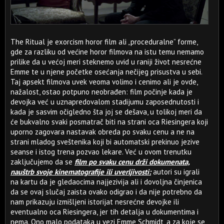
The Ritual je exorcism horor film ali „proceduralne” forme,
gde za razliku od većine horor filmova na istu temu nemamo
prilike da u većoj meri steknemo uvid u raniji život nesrećne
Emme te u njene početke osećanja nečijeg prisustva u sebi.
Taj apsekt filmova uvek veoma volimo i cenimo ali je ovde,
nažalost, ostao potpuno neobrađen: film počinje kada je
devojka već u uznapredovalom stadijumu zaposednutosti i
kada je sasvim očigledno šta joj se dešava, u tolikoj meri da
će bukvalno svaki posmatrač biti na strani oca Riesingera koji
uporno zagovara nastavak obreda po svaku cenu a ne na
strani mladog sveštenika koji bi automatski prekinuo jezive
seanse i istog trena pozvao lekare. Već u ovom trenutku
zaključujemo da se
film po svaku cenu drži dokumenata,
nauštrb svoje kinematografije ili uverljivosti:
autori su igrali
na kartu da je gledaocima najjezivija ali i dovoljna činjenica
da se ovaj slučaj zaista ovako odigrao i da nije potrebno da
nam prikazuju izmišljeni istorijat nesrećne devojke ili
eventualno oca Riesingera, jer tih detalja u dokumentima i
nema. Ono malo podataka u vezi Emme Schmidt, a za koje se