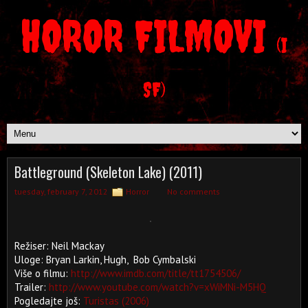
HOROR FILMOVI
(I
SF)
Battleground (Skeleton Lake) (2011)
tuesday, february 7, 2012
Horror
No comments
Režiser: Neil Mackay
Uloge: Bryan Larkin, Hugh, Bob Cymbalski
Više o filmu:
http://www.imdb.com/title/tt1754506/
Trailer:
http://www.youtube.com/watch?v=xWiMNi-M5HQ
Pogledajte još:
Turistas (2006)