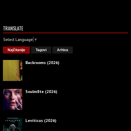
TRANSLATE
Select Language
▼
Najčitanije
Tagovi
Arhiva
Backrooms (2026)
Soulm8te (2026)
Leviticus (2026)