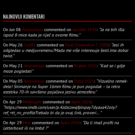
NAJNOVIJI KOMENTARI
On Jun 08
Anonymous
commented on
Apostle 2018
:
“Ja ne bih išla
ispod 8-mice kada je riječ o ovome filmu.”
On May 26
Coa92
commented on
Final Destination 3 2006
:
“Jesi ih
odgledao u medjuvremenu?Mada me više interesuje šesti.Ima dobar
twist.”
On May 21
Anonymous
commented on
Kraken 2026
:
“Kad se i gdje
moze pogledati”
On May 05
Anonymous
commented on
Dolly 2025
:
“Vizuelno remek-
delo! Snimanje na Super 16mm filmu je pun pogodak – ta retro
estetika 70-ih savršeno pojačava jezivu atmosferu”
On Apr 29
Mickeygrb
commented on
Apex 2026
:
“https://www.imdb.com/user/p.4zdzczwqfplvpay7dyaxa42oty?
ref_=tt_nv_profileTrebalo bi da je ovaj link, proveri... ”
On Apr 29
Mick
commented on
Apex 2026
:
“Da li imaš profil na
Letterboxd ili na Imbd ?”