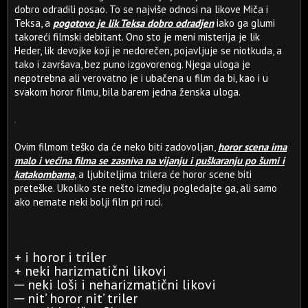
dobro odradili posao. To se najviše odnosi na likove Miča i
Teksa, a
pogotovo je lik Teksa dobro odradjen
iako ga glumi
takoreći filmski debitant. Ono sto je meni misterija je lik
Heder, lik devojke koji je nedorečen, pojavljuje se niotkuda, a
tako i završava, bez puno izgovorenog. Njega uloga je
nepotrebna ali verovatno je i ubačena u film da bi, kao i u
svakom horor filmu, bila barem jedna ženska uloga.
Ovim filmom teško da će neko biti zadovoljan,
horor scena ima
malo i većina filma se zasniva na vijanju i puškaranju po šumi i
katakombama
, a ljubiteljima trilera će horor scene biti
preteške. Ukoliko ste nešto izmedju pogledajte ga, ali samo
ako nemate neki bolji film pri ruci.
+ i horor i triler
+ neki harizmatični likovi
─ neki loši i neharizmatični likovi
─ nit’ horor nit’ triler