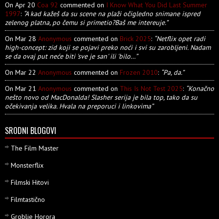
On Apr 20
Coa 92
commented on
I Know What You Did Last Summer
1997
:
“A kad kažeš da su scene na plaži očigledno snimane ispred
zelenog platna, po čemu si primetio?Baš me intereuje.”
On Mar 28
Anonymous
commented on
Brick 2025
:
“Netflix opet radi
high-concept: zid koji se pojavi preko noći i svi su zarobljeni. Nadam
se da ovaj put neće biti 'sve je san' ili 'bilo…”
On Mar 22
Anonymous
commented on
Frozen 2010
:
“Pa, da.”
On Mar 21
Anonymous
commented on
This Is Not Test 2025
:
“Konačno
nešto novo od MacDonalda! Slasher serija je bila top, tako da su
očekivanja velika. Hvala na preporuci i linkovima”
SRODNI BLOGOVI
The Film Master
Monsterflix
Filmski Hitovi
Filmtastično
Groblje Horora