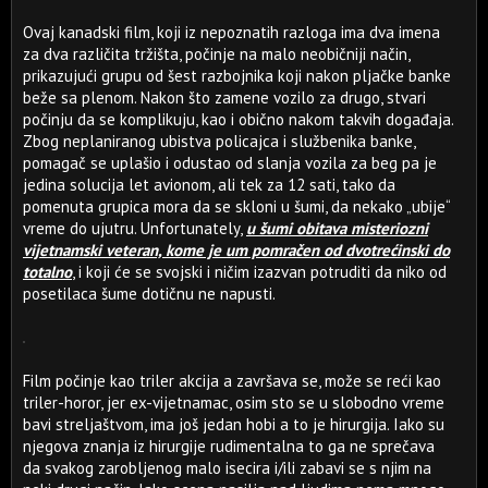
Ovaj kanadski film, koji iz nepoznatih razloga ima dva imena
za dva različita tržišta, počinje na malo neobičniji način,
prikazujući grupu od šest razbojnika koji nakon pljačke banke
beže sa plenom. Nakon što zamene vozilo za drugo, stvari
počinju da se komplikuju, kao i obično nakom takvih događaja.
Zbog neplaniranog ubistva policajca i službenika banke,
pomagač se uplašio i odustao od slanja vozila za beg pa je
jedina solucija let avionom, ali tek za 12 sati, tako da
pomenuta grupica mora da se skloni u šumi, da nekako „ubije“
vreme do ujutru. Unfortunately,
u šumi obitava misteriozni
vijetnamski veteran, kome je um pomračen od dvotrećinski do
totalno
, i koji će se svojski i ničim izazvan potruditi da niko od
posetilaca šume dotičnu ne napusti.
Film počinje kao triler akcija a završava se, može se reći kao
triler-horor, jer ex-vijetnamac, osim sto se u slobodno vreme
bavi streljaštvom, ima još jedan hobi a to je hirurgija. Iako su
njegova znanja iz hirurgije rudimentalna to ga ne sprečava
da svakog zarobljenog malo isecira i/ili zabavi se s njim na