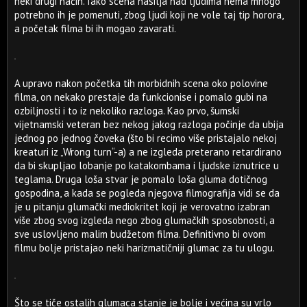
neki drugi način. Iako scena nasilja nad ljudima nema mnogo
potrebno ih je pomenuti, zbog ljudi koji ne vole taj tip horora,
a početak filma bi ih mogao zavarati.
A upravo nakon početka tih morbidnih scena oko polovine
filma, on nekako prestaje da funkcionise i pomalo gubi na
ozbiljnosti i to iz nekoliko razloga. Kao prvo, šumski
vijetnamski veteran bez nekog jakog razloga počinje da ubija
jednog po jednog čoveka (što bi recimo više pristajalo nekoj
kreaturi iz „Wrong turn“-a) a ne izgleda preterano retardirano
da bi skupljao lobanje po katakombama i ljudske iznutrice u
teglama. Druga loša stvar je pomalo loša gluma dotičnog
gospodina, a kada se pogleda njegova filmografija vidi se da
je u pitanju glumački mediokritet koji je verovatno izabran
više zbog svog izgleda nego zbog glumačkih sposobnosti, a
sve uslovljeno malim budžetom filma. Definitivno bi ovom
filmu bolje pristajao neki harizmatičniji glumac za tu ulogu.
Što se tiče ostalih glumaca stanje je bolje i većina su vrlo