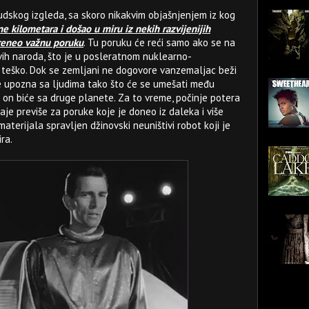
udskog izgleda, sa skoro nikakvim objašnjenjem iz kog
ne kilometara i došao u miru iz nekih razvijenijih
preneo važnu poruku
. Tu poruku će reći samo ako se na
ih naroda, što je u posleratnom nuklearno-
teško. Dok se zemljani ne dogovore vanzemaljac beži
lje upozna sa ljudima tako što će se umešati među
e on biće sa druge planete. Za to vreme, počinje potera
 haje previše za poruke koje je doneo iz daleka i više
aterijala spravljen džinovski neuništivi robot koji je
ra.