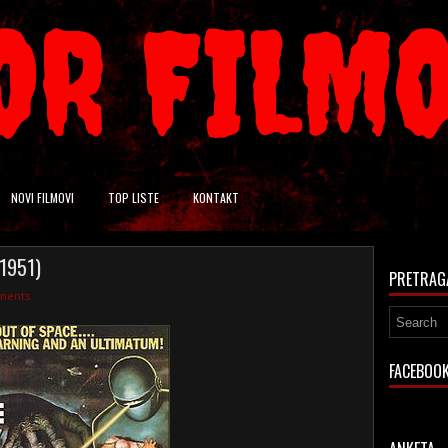
OR FILM
NOVI FILMOVI
TOP LISTE
KONTAKT
(1951)
PRETRAG
ments
FACEBOO