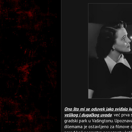
Ono što mi se oduvek jako sviđalo ko
velikog i dugačkog uvoda
: već prva 
gradski park u Vašingtonu. Upoznava
dilemama je ostavljeno za filmove o