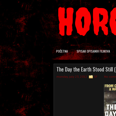
HOR
POČETNA
SPISAK OPISANIH FILMOVA
The Day the Earth Stood Still 
monday, july 23, 2012
SF
No com