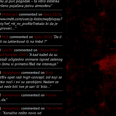
u je pun pogodak – ta retro estetika
ršeno pojačava jezivu atmosferu”
9
Mickeygrb
commented on
Apex 2026
:
/www.imdb.com/user/p.4zdzczwqfplvpay7
y?ref_=tt_nv_profileTrebalo bi da je
proveri... ”
9
Mick
commented on
Apex 2026
:
“Da li
il na Letterboxd ili na Imbd ?”
0
Coa 92
commented on
I Know What
Last Summer 1997
:
“A kad kažeš da su
plaži očigledno snimane ispred zelenog
o čemu si primetio?Baš me intereuje.”
28
Anonymous
commented on
Brick
tflix opet radi high-concept: zid koji se
eko noći i svi su zarobljeni. Nadam se
t neće biti 'sve je san' ili 'bilo…”
22
Anonymous
commented on
Frozen
, da.”
21
Anonymous
commented on
This Is Not
5
:
“Konačno nešto novo od