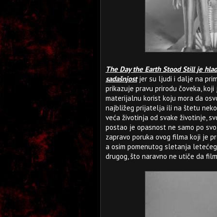
The Day the Earth Stood Still je hla
sadašnjost
jer su ljudi i dalje na pr
prikazuje pravu prirodu čoveka, koji j
materijalnu korist koju mora da osvoj
najbližeg prijatelja ili na štetu nek
veća životinja od svake životinje, s
postao je opasnost ne samo po svoju
zapravo poruka ovog filma koji je pr
a osim pomenutog sletanja letećeg 
drugog, što naravno ne utiče da fil