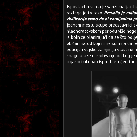
Ispostavlja se da je vanzemaljac lj
razloga je to tako.
Prevalio je milio
civilizacija samo da bi zemljanima 
jednom mestu skupe predstavnici sv
hladnoratovskom periodu više nego 
iz bolnice planirajući da se što bo
običan narod koji ni ne sumnja da j
policije i vojske za njim, a vlast ne
snage ulaže u ispitivanje od kog je m
izgasio i ukopao ispred letećeg tanji