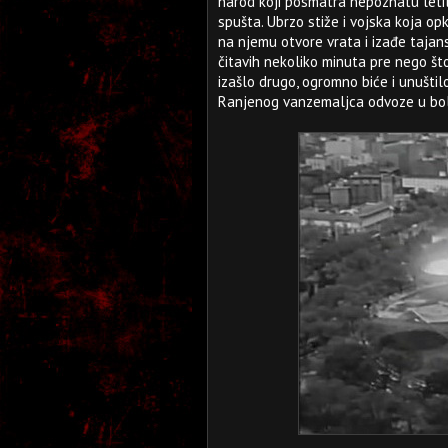
narod koji posmatra nepoznatu letil
spušta. Ubrzo stiže i vojska koja op
na njemu otvore vrata i izađe taja
čitavih nekoliko minuta pre nego što 
izašlo drugo, ogromno biće i unuštil
Ranjenog vanzemaljca odvoze u boln