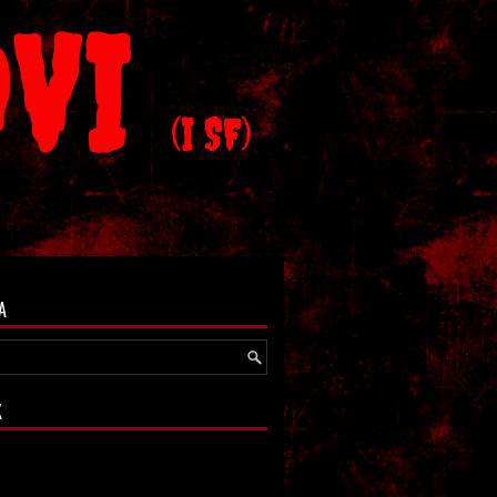
OVI
(I SF)
A
K