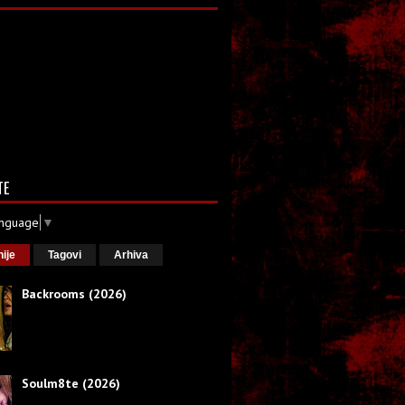
TE
anguage
▼
nije
Tagovi
Arhiva
Backrooms (2026)
Soulm8te (2026)