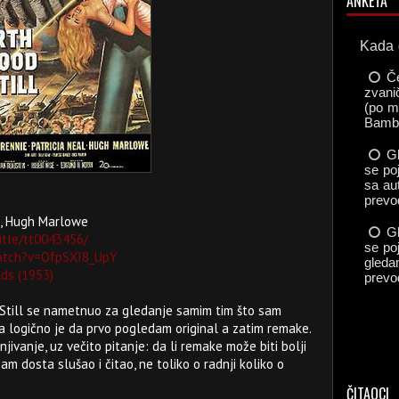
ANKETA
al, Hugh Marlowe
itle/tt0043456/
atch?v=OfpSXI8_UpY
ds (1953)
 Still se nametnuo za gledanje samim tim što sam
a logično je da prvo pogledam original a zatim remake.
jivanje, uz večito pitanje: da li remake može biti bolji
m dosta slušao i čitao, ne toliko o radnji koliko o
ČITAOCI