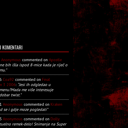
I KOMENTARI
8
Anonymous
commented on
Apostle
 ne bih išla ispod 8-mice kada je riječ o
mu.”
26
Coa92
commented on
Final
on 3 2006
:
“Jesi ih odgledao u
menu?Mada me više interesuje
dobar twist.”
21
Anonymous
commented on
Kraken
d se i gdje moze pogledati”
05
Anonymous
commented on
Dolly
zuelno remek-delo! Snimanje na Super