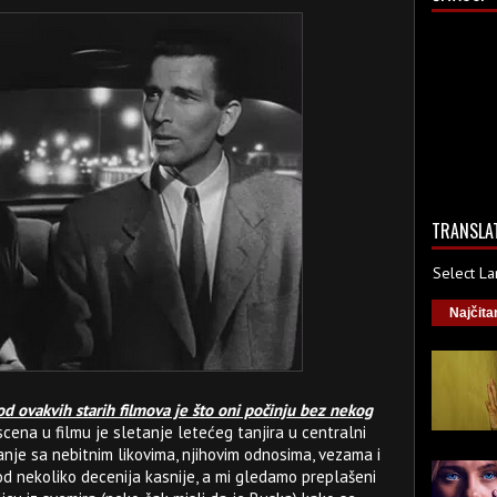
TRANSLA
Select L
Najčita
d ovakvih starih filmova je što oni počinju bez nekog
scena u filmu je sletanje letećeg tanjira u centralni
nje sa nebitnim likovima, njihovim odnosima, vezama i
d nekoliko decenija kasnije, a mi gledamo preplašeni