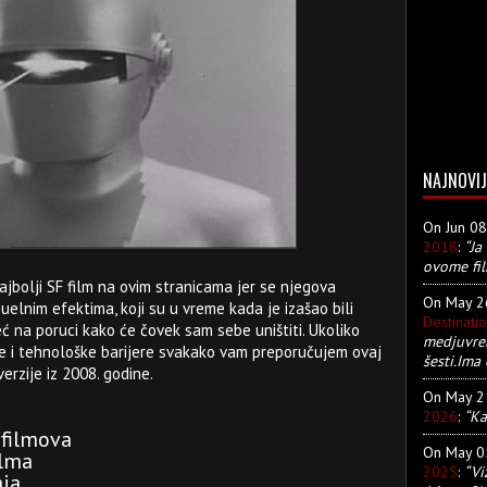
NAJNOVIJ
On Jun 0
2018
:
“Ja
ovome fil
najbolji SF film na ovim stranicama jer se njegova
On May 
elnim efektima, koji su u vreme kada je izašao bili
Destinati
ć na poruci kako će čovek sam sebe uništiti. Ukoliko
medjuvre
 i tehnološke barijere svakako vam preporučujem ovaj
šesti.Ima 
verzije iz 2008. godine.
On May 
2026
:
“Ka
 filmova
On May 
ilma
2025
:
“Vi
aja