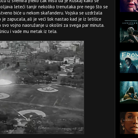
icu iz svemira (neko čak misli da je Ruska) kako se
koljava leteći tanjir nekoliko trenutaka pre nego što se
nstveno biće u nekom skafanderu. Vojska se uzdržala
je zapucala, ali je veći šok nastao kad je iz letilice
o svo vojno naoružanje u okolini za svega par minuta.
icu i vade mu metak iz tela.