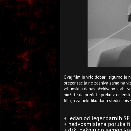
Ovaj film je vrlo dobar i sigurno je 
prezentacija ne zasniva samo na vizu
vrhunski a danas očekivano slabi, ve
možete da pređete preko vremenske
film, a za nekoliko dana sledi i opis 
+ jedan od legendarnih SF
+ nedvosmislena poruka f
+ drži pažnju do samog kr