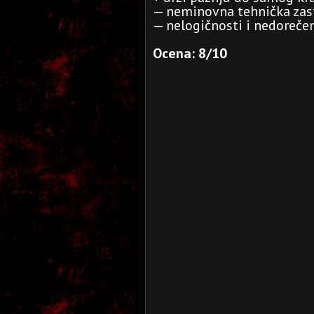
— neminovna tehnička zas
— nelogičnosti i nedorečen
Ocena: 8/10