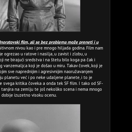
dnoratovski film, ali se bez problema može preneti i u
imitivnom nivou kao i pre mnogo hiljada godina. Film nam
e ogrezao u ratove i nasilja, u zavist i zlobu, u
i ne birajući sredstva i na štetu bilo koga pa čak i
og vanzemaljca koji je došao u miru. Takav čovek, koji je
vojim sve naprednijim i agresivnijim naoružavanjem
 planetu već i po neke udaljene planete, i to je
e svega kritika čoveka a onda tek SF film. I tako od SF-
tanjira na zemlju te još nekoliko scena i nema mnogo
m dobije izuzetno visoku ocenu.