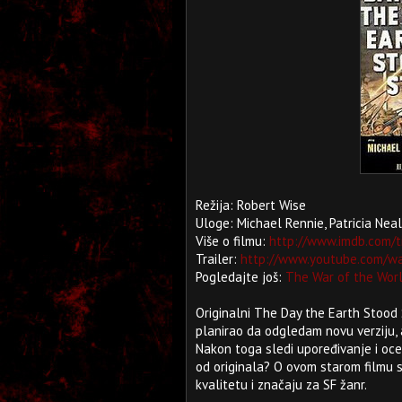
Režija: Robert Wise
Uloge: Michael Rennie, Patricia Ne
Više o filmu:
http://www.imdb.com/t
Trailer:
http://www.youtube.com/w
Pogledajte još:
The War of the Worl
Originalni The Day the Earth Stood
planirao da odgledam novu verziju, 
Nakon toga sledi upoređivanje i ocen
od originala? O ovom starom filmu sa
kvalitetu i značaju za SF žanr.