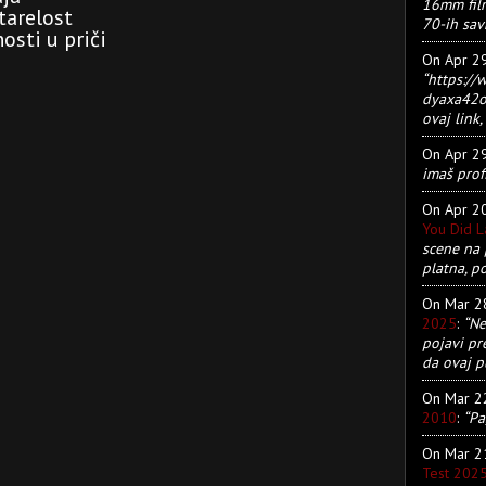
16mm film
tarelost
70-ih sav
osti u priči
On Apr 2
“https:/
dyaxa42ot
ovaj link, 
On Apr 2
imaš prof
On Apr 2
You Did 
scene na 
platna, p
On Mar 
2025
:
“Ne
pojavi pr
da ovaj pu
On Mar 
2010
:
“Pa
On Mar 
Test 202