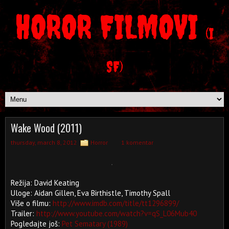
HOROR FILMOVI
(I
SF)
Wake Wood (2011)
thursday, march 8, 2012
Horror
1 komentar
Režija: David Keating
Uloge: Aidan Gillen, Eva Birthistle, Timothy Spall
Više o filmu:
http://www.imdb.com/title/tt1296899/
Trailer:
http://www.youtube.com/watch?v=qS_L06Mub40
Pogledajte još:
Pet Sematary (1989)