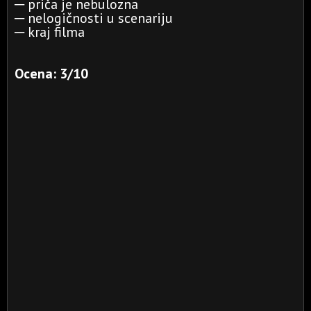
─ priča je nebulozna
─ nelogičnosti u scenariju
─ kraj filma
Ocena: 3/10