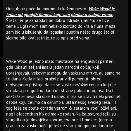
Odmah na početku moram da kažem nesto:
Wake Wood je
jedan od glupljih filmova koje sam gledao u zadnje vreme
.
Šteta, jer je zanatski film dobro odrađen, ali što se tiče
teme... Uglavnom sam nekako izdržao do kraja filma, mada
sam bio u iskušenju da izgasim i pustim nešto drugo što bi
sigirno bilo kvalitetnije, te je opis pred vama.
Wake Wood je jedno malo mestašce na engleskoj periferiji,
gde lokalni seljani imaju jedan narodni običaj koji
upražnjavaju vekovima: mogu da vaskrsnu mrtve, ali samo na
tri dana. Kada mladi bračni par vidi pomenuti obred
nedvojbeno pristaje da im se vaskrsne/oživi ćerkica koja je
stradala pre godinu dana od strane pobesnelog psa. Da bi
sektaško-mesarski obred uspeo, mora se staviti neki predmet
osobe koju želimo da oživimo u usta nekog svežeg leša, i iz
tog leša se posle obrade vatrom & satarom „rodi“ oživljeni,
nag i placentiran k’o od majke rođen. Na žalost, roditelji su
slagali da je dovojčica sahranjena pre 11 meseci (gornja
granica za vaskrsnuće je leš ne stariji od godinu dana) te