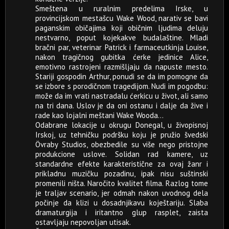
Smeštena u ruralnim predelima Irske, u
provincijskom mestašcu Wake Wood, narativ se bavi
paganskim običajima koji običnim ljudima deluju
nestvarno, poput kojekakve budalaštine. Mladi
bračni par, veterinar Patrick i farmaceutkinja Louise,
nakon tragičnog gubitka ćerke jedinice Alice,
emotivno rastrojeni razmišljaju da napuste mesto.
Stariji gospodin Arthur, ponudi se da im pomogne da
se izbore s porodičnom tragedijom. Nudi im pogodbu:
može da im vrati nastradalu ćerkicu u život, ali samo
na tri dana. Uslov je da oni ostanu i dalje da žive i
rade kao lojalni meštani Wake Wooda...
Odabrane lokacije u okrugu Donegal, u živopisnoj
Irskoj, uz tehničku podršku koju je pružio švedski
Övraby Studios, obezbedile su više nego pristojne
produkcione uslove. Solidan rad kamere, uz
standardne efekte karakteristične za ovaj žanr i
prikladnu muzičku pozadinu, ipak nisu suštinski
promenili ništa. Naročito kvalitet filma. Razlog tome
je traljav scenario, jer odmah nakon uvodnog dela
počinje da klizi u dosadnjikavu koještariju. Slaba
dramaturgija i iritantno glup rasplet, zaista
ostavljaju nepovoljan utisak.