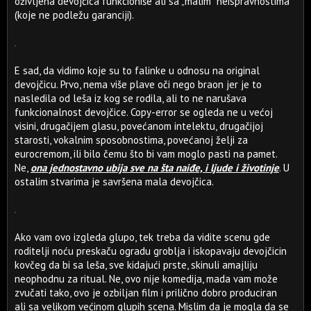
oživljena devojčica funkcioniše ali sa „malim“ neispravnostima
(koje ne podležu garanciji).
E sad, da vidimo koje su to falinke u odnosu na original
devojčicu. Prvo, nema više plave oči nego braon jer je to
nasledila od leša iz kog se rodila, ali to ne narušava
funkcionalnost devojčice. Copy-error se ogleda ne u većoj
visini, drugačijem glasu, povećanom intelektu, drugačijoj
starosti, vokalnim sposobnostima, povećanoj želji za
eurocremom, ili bilo čemu što bi vam moglo pasti na pamet.
Ne,
ona jednostavno ubija sve na šta naiđe, i ljude i životinje
. U
ostalim stvarima je savršena mala devojčica.
Ako vam ovo izgleda glupo, tek treba da vidite scenu gde
roditelji noću preskaču ogradu groblja i iskopavaju devojčicin
kovčeg da bi sa leša, sve kidajući prste, skinuli amajliju
neophodnu za ritual. Ne, ovo nije komedija, mada vam može
zvučati tako, ovo je ozbiljan film i prilično dobro produciran
ali sa velikom većinom glupih scena. Mislim da je mogla da se