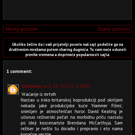
Noviji postovi
Stariji postovi
Ukoliko želite da i vaši prijatelji posete naš sajt podelite ga na
društvenim mrežama putem sharing dugmića. To vam neće oduzeti
previše vremena a doprineće popularnosti sajta.
1 comment:
Unknown
June 24, 2015 at 5:28 PM
Vraćanje iz mrtvih
Nastao u irsko-britanskoj koprodukciji pod okriljem
nekada jake produkcijske kuće 'Hammer Films',
snimljen je atmosferičan horor. David Keating je
utisnuo režiserski pečat na morbidnu priču nastalu
po ideji koscenariste Brendana McCarthyja. Sam
režiser je nešto tu doradio i prepravio i eto nama
konačne verzije.