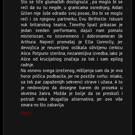
Što se tiče glumačkih dostignuća , pa moglo bi se
reći da su tu negde, u granicama osrednjeg. Aidan
Gillen nije loše odradio svoj posao, što bi se moglo
reći i za njegovu partnerku, Evu Birthistle. Iskusni
vuk britanskog teatra, Timothy Spall prikazao je
jedan sveden performans, dajući nam pomalo
misteriozan, no istovremeno i dobronameran lik
Arthura. Najveći promašaj je Ella Connolly, jer
devojčica je neuverljivo oslikala oživljenu ćerkicu
Alice. Potpuno sterilna, nezanimljiva izvedba, iako je
Alice od krucijalnog značaja za tok i sam epilog
radnje.
Na osnovu svega izrečenog, mišljenja sam da je ova
horor pričica podbacila, jer ne postiže svrhu: mlako,
sa tek par zapaženijih sekvenci strave i užasa. A to
je nedovoljno da dosegne barem do proseka u
okvirima žanra. Možda je bolje da se preskoči i
potraži neka drugačija alternativa, jer ovo više
smara no što zabavlja.
Reply