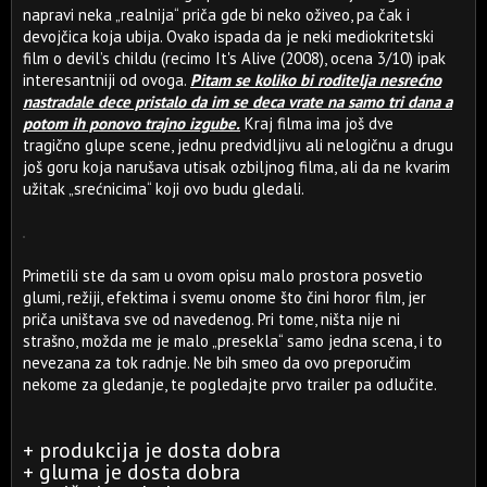
napravi neka „realnija“ priča gde bi neko oživeo, pa čak i
devojčica koja ubija. Ovako ispada da je neki mediokritetski
film o devil’s childu (recimo It's Alive (2008), ocena 3/10) ipak
interesantniji od ovoga.
Pitam se koliko bi roditelja nesrećno
nastradale dece pristalo da im se deca vrate na samo tri dana a
potom ih ponovo trajno izgube.
Kraj filma ima još dve
tragično glupe scene, jednu predvidljivu ali nelogičnu a drugu
još goru koja narušava utisak ozbiljnog filma, ali da ne kvarim
užitak „srećnicima“ koji ovo budu gledali.
Primetili ste da sam u ovom opisu malo prostora posvetio
glumi, režiji, efektima i svemu onome što čini horor film, jer
priča uništava sve od navedenog. Pri tome, ništa nije ni
strašno, možda me je malo „presekla“ samo jedna scena, i to
nevezana za tok radnje. Ne bih smeo da ovo preporučim
nekome za gledanje, te pogledajte prvo trailer pa odlučite.
+ produkcija je dosta dobra
+ gluma je dosta dobra