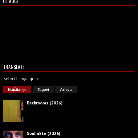
ČITAOCI
TRANSLATE
Select Language
▼
Najčitanije
Tagovi
Arhiva
Backrooms (2026)
Soulm8te (2026)