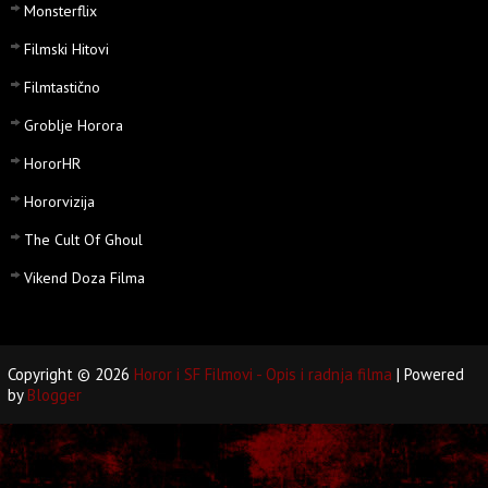
Monsterflix
Filmski Hitovi
Filmtastično
Groblje Horora
HororHR
Hororvizija
The Cult Of Ghoul
Vikend Doza Filma
Copyright ©
2026
Horor i SF Filmovi - Opis i radnja filma
| Powered
by
Blogger