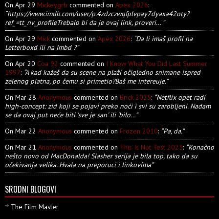
On Apr 29
Mickeygrb
commented on
Apex 2026
:
“https://www.imdb.com/user/p.4zdzczwqfplvpay7dyaxa42oty?
ref_=tt_nv_profileTrebalo bi da je ovaj link, proveri... ”
On Apr 29
Mick
commented on
Apex 2026
:
“Da li imaš profil na
Letterboxd ili na Imbd ?”
On Apr 20
Coa 92
commented on
I Know What You Did Last Summer
1997
:
“A kad kažeš da su scene na plaži očigledno snimane ispred
zelenog platna, po čemu si primetio?Baš me intereuje.”
On Mar 28
Anonymous
commented on
Brick 2025
:
“Netflix opet radi
high-concept: zid koji se pojavi preko noći i svi su zarobljeni. Nadam
se da ovaj put neće biti 'sve je san' ili 'bilo…”
On Mar 22
Anonymous
commented on
Frozen 2010
:
“Pa, da.”
On Mar 21
Anonymous
commented on
This Is Not Test 2025
:
“Konačno
nešto novo od MacDonalda! Slasher serija je bila top, tako da su
očekivanja velika. Hvala na preporuci i linkovima”
SRODNI BLOGOVI
The Film Master