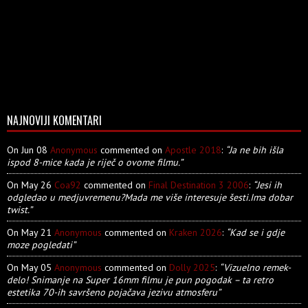
NAJNOVIJI KOMENTARI
On Jun 08
Anonymous
commented on
Apostle 2018
:
“Ja ne bih išla
ispod 8-mice kada je riječ o ovome filmu.”
On May 26
Coa92
commented on
Final Destination 3 2006
:
“Jesi ih
odgledao u medjuvremenu?Mada me više interesuje šesti.Ima dobar
twist.”
On May 21
Anonymous
commented on
Kraken 2026
:
“Kad se i gdje
moze pogledati”
On May 05
Anonymous
commented on
Dolly 2025
:
“Vizuelno remek-
delo! Snimanje na Super 16mm filmu je pun pogodak – ta retro
estetika 70-ih savršeno pojačava jezivu atmosferu”